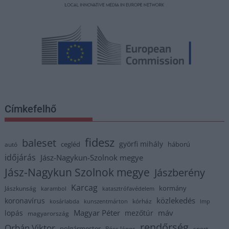
Címkefelhő
fidesz
baleset
györfi mihály
cegléd
háború
autó
időjárás
Jász-Nagykun-Szolnok megye
Jász-Nagykun Szolnok megye
Jászberény
Karcag
kormány
Jászkunság
karambol
katasztrófavédelem
közlekedés
koronavírus
kórház
kosárlabda
kunszentmárton
lmp
Magyar Péter
máv
lopás
mezőtúr
magyarország
rendőrség
Orbán Viktor
polgármester
Pócs János
sport