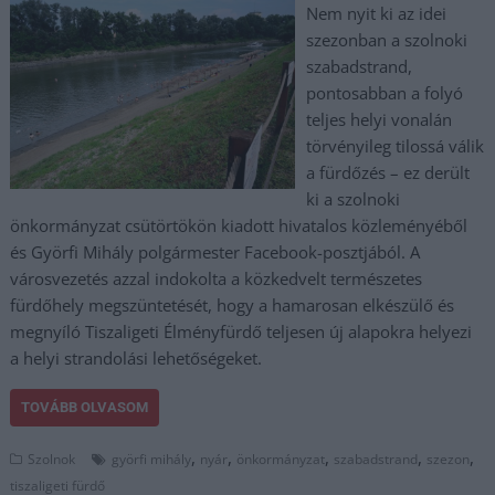
Nem nyit ki az idei
szezonban a szolnoki
szabadstrand,
pontosabban a folyó
teljes helyi vonalán
törvényileg tilossá válik
a fürdőzés – ez derült
ki a szolnoki
önkormányzat csütörtökön kiadott hivatalos közleményéből
és Györfi Mihály polgármester Facebook-posztjából. A
városvezetés azzal indokolta a közkedvelt természetes
fürdőhely megszüntetését, hogy a hamarosan elkészülő és
megnyíló Tiszaligeti Élményfürdő teljesen új alapokra helyezi
a helyi strandolási lehetőségeket.
TOVÁBB OLVASOM
,
,
,
,
,
Szolnok
györfi mihály
nyár
önkormányzat
szabadstrand
szezon
tiszaligeti fürdő