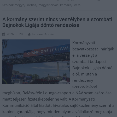
,
,
,
Szolnok megye
kórház
magyar orvosi kamara
MOK
A kormány szerint nincs veszélyben a szombati
Bajnokok Ligája döntő rendezése
2026.05.28.
Fazekas Adrián
Kormányzati
beavatkozással hárítják
el a veszélyt a
szombati budapesti
Bajnokok Ligája döntő
elől, miután a
rendezvény
szervezésével
megbízott, Balásy-féle Lounge-csoport a NAV számlazárolásai
miatt teljesen fizetésképtelenné vált. A Kormányzati
Kommunikáció által kiadott hivatalos sajtóközlemény szerint a
kabinet garantálja, hogy minden olyan alvállalkozó megkapja