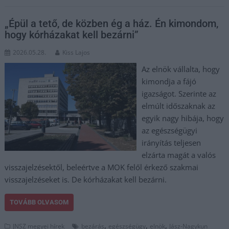
„Épül a tető, de közben ég a ház. Én kimondom,
hogy kórházakat kell bezárni”
2026.05.28.
Kiss Lajos
Az elnök vállalta, hogy
kimondja a fájó
igazságot. Szerinte az
elmúlt időszaknak az
egyik nagy hibája, hogy
az egészségügyi
irányítás teljesen
elzárta magát a valós
visszajelzésektől, beleértve a MOK felől érkező szakmai
visszajelzéseket is. De kórházakat kell bezárni.
TOVÁBB OLVASOM
,
,
,
JNSZ megyei hírek
bezárás
egészségügy
elnök
Jász-Nagykun