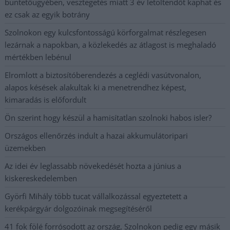
büntetőügyében, vesztegetés miatt 3 év letöltendőt kaphat és
ez csak az egyik botrány
Szolnokon egy kulcsfontosságú körforgalmat részlegesen
lezárnak a napokban, a közlekedés az átlagost is meghaladó
mértékben lebénul
Elromlott a biztosítóberendezés a ceglédi vasútvonalon,
alapos késések alakultak ki a menetrendhez képest,
kimaradás is előfordult
Ön szerint hogy készül a hamisítatlan szolnoki habos isler?
Országos ellenőrzés indult a hazai akkumulátoripari
üzemekben
Az idei év leglassabb növekedését hozta a június a
kiskereskedelemben
Györfi Mihály több tucat vállalkozással egyeztetett a
kerékpárgyár dolgozóinak megsegítéséről
41 fok fölé forrósodott az ország, Szolnokon pedig egy másik