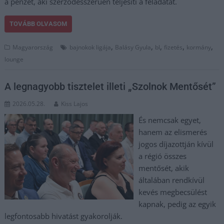
a pénzét, aki szerződésszerűen teljesíti a feladatát.
TOVÁBB OLVASOM
,
,
,
,
,
Magyarország
bajnokok ligája
Balásy Gyula
bl
fizetés
kormány
lounge
A legnagyobb tisztelet illeti „Szolnok Mentősét”
2026.05.28.
Kiss Lajos
És nemcsak egyet,
hanem az elismerés
jogos díjazottján kívül
a régió összes
mentősét, akik
általában rendkívül
kevés megbecsülést
kapnak, pedig az egyik
legfontosabb hivatást gyakorolják.