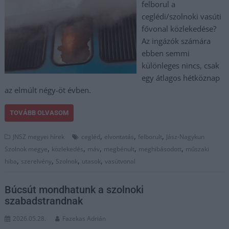
felborul a
ceglédi/szolnoki vasúti
fővonal közlekedése?
Az ingázók számára
ebben semmi
különleges nincs, csak
egy átlagos hétköznap
az elmúlt négy-öt évben.
TOVÁBB OLVASOM
,
,
,
JNSZ megyei hírek
cegléd
elvontatás
felborult
Jász-Nagykun
,
,
,
,
,
Szolnok megye
közlekedés
máv
megbénult
meghibásodott
műszaki
,
,
,
,
hiba
szerelvény
Szolnok
utasok
vasútvonal
Búcsút mondhatunk a szolnoki
szabadstrandnak
2026.05.28.
Fazekas Adrián