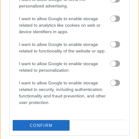
2026.05.28.
Támogatott Tartalom
personalized advertising.
A természetben töltött
I want to allow Google to enable storage
idő mindig
related to analytics like cookies on web or
felejthetetlen
device identifiers in apps.
élményeket nyújt,
különösen akkor, ha az
I want to allow Google to enable storage
egész családdal indulsz
related to functionality of the website or app.
útnak. Ahhoz azonban,
I want to allow Google to enable storage
hogy a közös kalandot
related to personalization.
ne rontsa el egy kellemetlen vízhólyag vagy a sajgó láb,
rendkívül fontos a megfelelő lábbeli kiválasztása. Ha
I want to allow Google to enable storage
felkészülten vágysz a zöldbe, a gördülékeny haladás és a
related to security, including authentication
biztonság garantált lesz minden családtag számára. Nézzük
functionality and fraud prevention, and other
user protection.
meg, milyen szempontokat érdemes figyelembe venned,
mielőtt elhagynád a városi aszfaltot.
TOVÁBB OLVASOM
CONFIRM
,