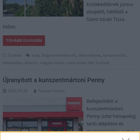
közlekedőknek június
elsejétől, hétfőtől a
Szent István Tisza-
hídon.
TOVÁBB OLVASOM
,
,
,
,
Szolnok
autó
forgalomkorlátozás
hídszerkezet
karbantartás
,
,
,
,
közlekedés
lezárás
magyar közút
szent istván híd
Szolnok
Újranyitott a kunszentmártoni Penny
2026.05.28.
Fazekas Adrián
Befejeződött a
kunszentmártoni
Penny üzlet hónapokig
tartó átépítése és
modernizációja, a mai
napon, azaz május 28-