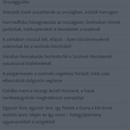
Országgyűlés
Kiterjedt tüzek pusztítanak az országban, köztük Karcagon
Harmadfokú hőségriasztás az országban: Szolnokon klímát
javítottak, helikoptereket is bevetettek a tüzeknél
A zárkában rosszul lett, elájult – ilyen körülményekről
számoltak be a szolnoki börtönből
Váratlan fennakadás borította fel a Szolnok–Kecskemét
vasútvonal közlekedését
A polgármester a szolnoki cégekhez fordult: több száz
elbocsátott dolgozón segítene
Csődbe ment a tószegi Accell Hunland, a hazai
kerékpárgyártás meghatározó szereplője
Egyszer fent, egyszer lent, így festett a Duna a két évvel
ezelőtti árvíz idején és így most – fotógyűjtemény
ugyanazokból a szögekből