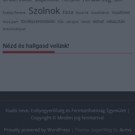
Szolnok
tisza
tiszafüred
Szalay Ferenc
tisza-tó
tiszaföldvár
törökszentmiklós
vonat
választás
tűz
tisza part
vasút
ukrajna
önkormányzat
Nézd és hallgasd velünk!
Kiadó neve: Esélyegyenlőség és Fenntarthatóság Egyesület |
Copyright © Minden jog fenntartva!
Proudly powered by WordPress
|
Theme: SuperMag by
Acme