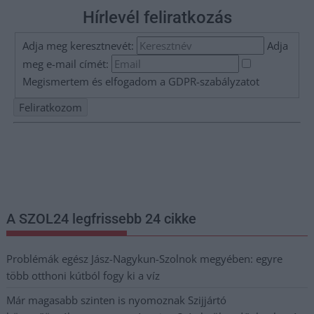
Hírlevél feliratkozás
Adja meg keresztnevét:
Adja
meg e-mail címét:
Megismertem és elfogadom a
GDPR-szabályzat
ot
Nem szeretne lemaradni semmiről? Csak egy kattintás, és hírlevelünk a
legfrissebb információkkal és exkluzív tartalmakkal hétről hétre
postaládájába érkezik!
A SZOL24 legfrissebb 24 cikke
Problémák egész Jász-Nagykun-Szolnok megyében: egyre
több otthoni kútból fogy ki a víz
Már magasabb szinten is nyomoznak Szijjártó