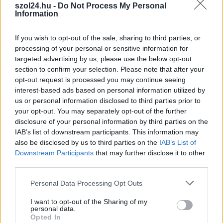
szol24.hu -
Do Not Process My Personal
án a diszkontlánc újra
Information
megnyitotta a kapuit a
vásárlók előtt. A létesítmény alapterülete csaknem a felével
If you wish to opt-out of the sale, sharing to third parties, or
növekedett, miközben az üzemeltetésnél a környezettudatos,
processing of your personal or sensitive information for
energiahatékony technológiák alkalmazása került előtérbe.
targeted advertising by us, please use the below opt-out
section to confirm your selection. Please note that after your
TOVÁBB OLVASOM
opt-out request is processed you may continue seeing
interest-based ads based on personal information utilized by
us or personal information disclosed to third parties prior to
,
,
,
,
,
JNSZ megyei hírek
bevásárlás
bezárás
bolt
diszkont
fejlesztés
your opt-out. You may separately opt-out of the further
,
,
,
kunszentmárton
nyitás
penny
zöldenergia
disclosure of your personal information by third parties on the
IAB’s list of downstream participants. This information may
Egyetlen gombnyomással segítenek magyarok
also be disclosed by us to third parties on the
IAB’s List of
tízezrei – már 80 millió forint gyűlt össze a
Downstream Participants
that may further disclose it to other
palackokból
third parties.
2026.05.28.
Please note that this website/app uses one or more Google
Horváth Zsolt
Personal Data Processing Opt Outs
services and may gather and store information including but
Nemcsak a
not limited to your visit or usage behaviour. You may click to
I want to opt-out of the Sharing of my
környezetvédelemről
personal data.
grant or deny consent to Google and its third-party tags to
Opted In
szól a visszaváltási
use your data for below specified purposes in below Google