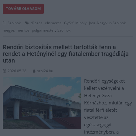
TOVÁBB OLVASOM
,
,
,
Szolnok
díjazás
elismerés
Győrfi Mihály
Jász-Nagykun Szolnok
,
,
,
megye
mentős
polgármester
Szolnok
Rendőri biztosítás mellett tartották fenn a
rendet a Hetényinél egy fiatalember tragédiája
után
2026.05.28.
szol24.hu
Rendőri egységeket
kellett vezényelni a
Hetényi Géza
Kórházhoz, miután egy
fiatal férfi életét
vesztette az
egészségügyi
intézményben, a