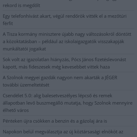
rekord is megdőlt
Egy telefonhívást akart, végül rendőrök vitték el a mezőtúri
férfit
A Tisza kormány minisztere újabb nagy változásokról döntött
a közoktatásban – például az iskolaigazgatók visszakapják
munkáltatói jogaikat
Sok volt az igazolatlan hiányzás, Pócs János fizetéslevonást
kapott, más fideszesek még kevesebbet vittek haza
A Szolnok megyei gazdák nagyon nem akarták a JÉGER
további üzemeltetését
Csendélet 5.0: alig balesetveszélyes lépcső és remek
állapotban levő buszmegálló mutatja, hogy Szolnok mennyire
élhető város
Pénteken újra csökken a benzin és a gázolaj ára is
Napokon belül megválasztja az új köztársasági elnököt az