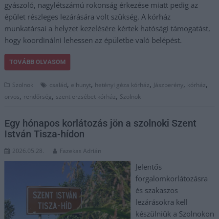
gyászoló, nagylétszámú rokonság érkezése miatt pedig az
épület részleges lezárására volt szükség. A kórház
munkatársai a helyzet kezelésére kértek hatósági támogatást,
hogy koordinálni lehessen az épületbe való belépést.
TOVÁBB OLVASOM
,
,
,
,
,
Szolnok
család
elhunyt
hetényi géza kórház
Jászberény
kórház
,
,
,
orvos
rendőrség
szent erzsébet kórház
Szolnok
Egy hónapos korlátozás jön a szolnoki Szent
István Tisza-hídon
2026.05.28.
Fazekas Adrián
Jelentős
forgalomkorlátozásra
és szakaszos
lezárásokra kell
készülniük a Szolnokon