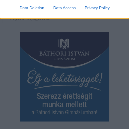
Egyéb
hirdetés
támogatott tartalom
Data Deletion
Data Access
Privacy Policy
Bejegyzés
Régebbi bejegyzések
navigáció