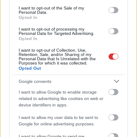
rendszer: egyre több
consent section.
I want to opt-out of the Sale of my
Personal Data.
ember dönt úgy
Opted In
Magyarországon, hogy
a palackok után járó
I want to opt-out of processing my
Personal Data for Targeted Advertising.
összeget nem saját
Opted In
magának kéri vissza, hanem rászorulóknak ajánlja fel. A
felajánlásokból néhány hónap alatt akkora összeg gyűlt össze,
I want to opt-out of Collection, Use,
Retention, Sale, and/or Sharing of my
amely már országos programokat is képes támogatni.
Personal Data that Is Unrelated with the
Purposes for which it was collected.
Opted Out
TOVÁBB OLVASOM
Google consents
,
,
Magyarország
Gyermekétkeztetési Alapítvány
jótékonyság
,
,
,
,
I want to allow Google to enable storage
környezetvédelem
mohu
Mosolyra váltó
palackvisszaváltás
Peter Cerny
related to advertising like cookies on web or
,
,
,
Alapítvány
repont
SOS Gyermekfalvak
visszaváltási rendszer
device identifiers in apps.
Milyen cipőt válasszunk a családi kiránduláshoz
I want to allow my user data to be sent to
– hasznos tanácsok a gondtalan
Google for online advertising purposes.
természetjáráshoz
I want to allow Google to send me