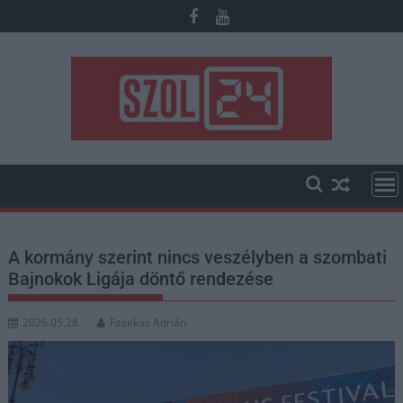
Skip
to
content
A kormány szerint nincs veszélyben a szombati
Bajnokok Ligája döntő rendezése
2026.05.28.
Fazekas Adrián