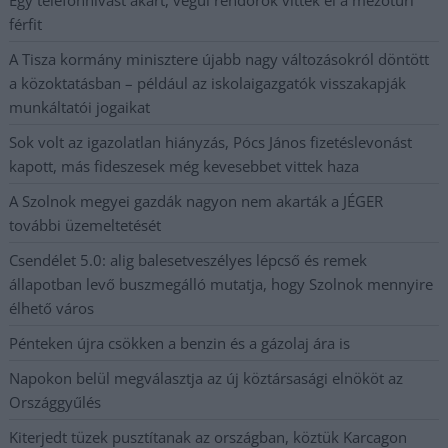
férfit
A Tisza kormány minisztere újabb nagy változásokról döntött
a közoktatásban – például az iskolaigazgatók visszakapják
munkáltatói jogaikat
Sok volt az igazolatlan hiányzás, Pócs János fizetéslevonást
kapott, más fideszesek még kevesebbet vittek haza
A Szolnok megyei gazdák nagyon nem akarták a JÉGER
további üzemeltetését
Csendélet 5.0: alig balesetveszélyes lépcső és remek
állapotban levő buszmegálló mutatja, hogy Szolnok mennyire
élhető város
Pénteken újra csökken a benzin és a gázolaj ára is
Napokon belül megválasztja az új köztársasági elnököt az
Országgyűlés
Kiterjedt tüzek pusztítanak az országban, köztük Karcagon