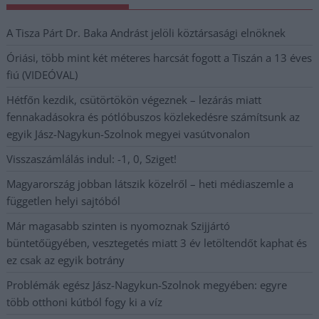
A Tisza Párt Dr. Baka Andrást jelöli köztársasági elnöknek
Óriási, több mint két méteres harcsát fogott a Tiszán a 13 éves
fiú (VIDEÓVAL)
Hétfőn kezdik, csütörtökön végeznek – lezárás miatt
fennakadásokra és pótlóbuszos közlekedésre számítsunk az
egyik Jász-Nagykun-Szolnok megyei vasútvonalon
Visszaszámlálás indul: -1, 0, Sziget!
Magyarország jobban látszik közelről – heti médiaszemle a
független helyi sajtóból
Már magasabb szinten is nyomoznak Szijjártó
büntetőügyében, vesztegetés miatt 3 év letöltendőt kaphat és
ez csak az egyik botrány
Problémák egész Jász-Nagykun-Szolnok megyében: egyre
több otthoni kútból fogy ki a víz