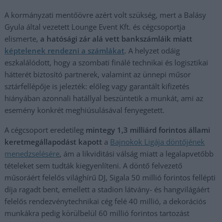
A kormányzati mentőövre azért volt szükség, mert a Balásy
Gyula által vezetett Lounge Event Kft. és cégcsoportja
elismerte,
a hatósági zár alá vett bankszámláik miatt
képtelenek rendezni a számlákat
. A helyzet odáig
eszkalálódott, hogy a szombati finálé technikai és logisztikai
hátterét biztosító partnerek, valamint az ünnepi műsor
sztárfellépője is jelezték: előleg vagy garantált kifizetés
hiányában azonnali hatállyal beszüntetik a munkát, ami az
esemény konkrét meghiúsulásával fenyegetett.
A cégcsoport eredetileg
mintegy 1,3 milliárd forintos állami
keretmegállapodást kapott
a
Bajnokok Ligája döntőjének
menedzselésére
, ám a likviditási válság miatt a legalapvetőbb
tételeket sem tudták kiegyenlíteni. A döntő felvezető
műsoráért felelős világhírű DJ, Sigala 50 millió forintos fellépti
díja ragadt bent, emellett a stadion látvány- és hangvilágáért
felelős rendezvénytechnikai cég felé 40 millió, a dekorációs
munkákra pedig körülbelül 60 millió forintos tartozást