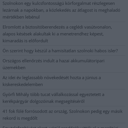
Szolnokon egy kulcsfontosságú körforgalmat részlegesen
lezárnak a napokban, a közlekedés az átlagost is meghaladó
mértékben lebénul
Elromlott a biztosítóberendezés a ceglédi vasútvonalon,
alapos késések alakultak ki a menetrendhez képest,
kimaradás is előfordult
Ön szerint hogy készül a hamisítatlan szolnoki habos isler?
Országos ellenőrzés indult a hazai akkumulátoripari
üzemekben
Az idei év leglassabb növekedését hozta a június a
kiskereskedelemben
Györfi Mihály több tucat vállalkozással egyeztetett a
kerékpárgyár dolgozóinak megsegítéséről
41 fok fölé forrósodott az ország, Szolnokon pedig egy másik
rekord is megdőlt
Egy telefonhívást akart, végül rendőrök vitték el a mezőtúri