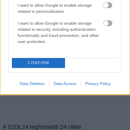
I want to allow Google to enable storage
related to personalization.
I want to allow Google to enable storage
related to security, including authentication
functionality and fraud prevention, and other
user protection.
Hírlevél feliratkozás
Adja meg keresztnevét:
Adja
meg e-mail címét:
CONFIRM
Megismertem és elfogadom a
GDPR-szabályzat
ot
Data Deletion
Data Access
Privacy Policy
Nem szeretne lemaradni semmiről? Csak egy kattintás, és hírlevelünk a
legfrissebb információkkal és exkluzív tartalmakkal hétről hétre
postaládájába érkezik!
A SZOL24 legfrissebb 24 cikke