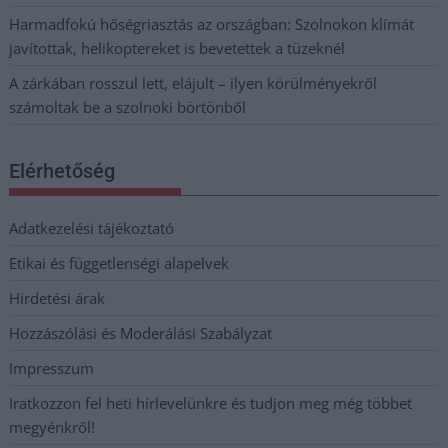
Harmadfokú hőségriasztás az országban: Szolnokon klímát
javítottak, helikoptereket is bevetettek a tüzeknél
A zárkában rosszul lett, elájult – ilyen körülményekről
számoltak be a szolnoki börtönből
Elérhetőség
Adatkezelési tájékoztató
Etikai és függetlenségi alapelvek
Hirdetési árak
Hozzászólási és Moderálási Szabályzat
Impresszum
Iratkozzon fel heti hírlevelünkre és tudjon meg még többet
megyénkről!