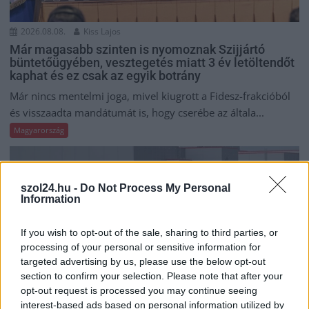
2026.08.08.
Kiss Lajos
Már magasabb szinten is nyomoznak Szijjártó
büntetőügyében, vesztegetés miatt 3 év letöltendőt
kaphat és ez csak az egyik botrány
Már nincs mentelmi joga, mivel kiugrott a Fidesz-frakcióból
és visszaadta mandátumát is, hogy cserébe az általa...
Magyarország
szol24.hu -
Do Not Process My Personal
Information
If you wish to opt-out of the sale, sharing to third parties, or
processing of your personal or sensitive information for
targeted advertising by us, please use the below opt-out
section to confirm your selection. Please note that after your
opt-out request is processed you may continue seeing
interest-based ads based on personal information utilized by