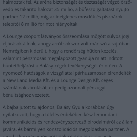
halmoztak fel. Az aréna biztonságát és tisztaságát végző őrző-
védő és takarító hálózat 35 millió, a büfészolgáltatást nyújtó
partner 12 millió, míg az ideiglenes mosdók és piszoárok
telepítői 8 millió forintot hiányoltak.
A Lounge-csoport látványos összeomlása mögött súlyos jogi
eljárások állnak, ahogy arról sokszor volt már szó a sajtóban.
Nemrégiben kiderült, hogy a rendőrség hűtlen kezelés,
valamint pénzmosás megalapozott gyanúja miatt indított
büntetőeljárást a Balásy-cégek tevékenységét érintően. A
nyomozó hatóságok a vizsgálattal párhuzamosan elrendelték
a New Land Media Kft. és a Lounge Design Kft. céges
számláinak zárolását, ez pedig azonnali pénzügyi
bénultsághoz vezetett.
A bajba jutott tulajdonos, Balásy Gyula korábban úgy
nyilatkozott, hogy a túlélés érdekében kész lemondani
kommunikációs és rendezvényszervező birodalmáról az állam
javára, és bármilyen konszolidációs megoldásban partner. A
szerdai kormányszóvivői tájékoztatón hivatalosan is