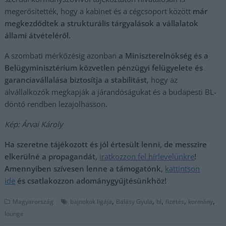
megerősítették, hogy a kabinet és a cégcsoport között
már
megkezdődtek a strukturális tárgyalások a vállalatok
állami átvételéről.
A szombati mérkőzésig azonban
a Miniszterelnökség és a
Belügyminisztérium közvetlen pénzügyi felügyelete és
garanciavállalása biztosítja a stabilitást
, hogy az
alvállalkozók megkapják a járandóságukat és a budapesti BL-
döntő rendben lezajolhasson.
Kép: Árvai Károly
Ha szeretne tájékozott és jól értesült lenni, de messzire
elkerülné a propagandát,
iratkozzon fel hírlevelünkre
!
Amennyiben szívesen lenne a támogatónk,
kattintson
ide
és csatlakozzon adománygyűjtésünkhöz!
,
,
,
,
,
Magyarország
bajnokok ligája
Balásy Gyula
bl
fizetés
kormány
lounge