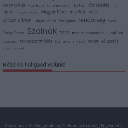
közlekedés
koronavírus
kórház
kosárlabda
kunszentmárton
lmp
Magyar Péter
máv
lopás
mezőtúr
magyarország
rendőrség
Orbán Viktor
polgármester
Pócs János
sport
Szolnok
tisza
tiszafüred
Szalay Ferenc
tisza-tó
tiszaföldvár
törökszentmiklós
vonat
választás
tűz
tisza part
vasút
ukrajna
önkormányzat
Nézd és hallgasd velünk!
Kiadó neve: Esélyegyenlőség és Fenntarthatóság Egyesület |