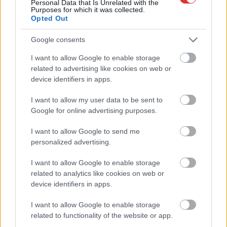
Personal Data that Is Unrelated with the
Purposes for which it was collected.
Opted Out
2026.08.07.
Fazekas Adrián
Google consents
Az idei év leglassabb növekedését hozta a június a
I want to allow Google to enable storage
kiskereskedelemben
related to advertising like cookies on web or
Bár a hazai kiskereskedelmi forgalom idén júniusban is
device identifiers in apps.
bővülni tudott, a növekedési ütem jelentősen lelassult a...
I want to allow my user data to be sent to
Magyarország
Google for online advertising purposes.
I want to allow Google to send me
personalized advertising.
I want to allow Google to enable storage
related to analytics like cookies on web or
device identifiers in apps.
I want to allow Google to enable storage
related to functionality of the website or app.