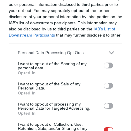
us or personal information disclosed to third parties prior to
your opt-out. You may separately opt-out of the further
disclosure of your personal information by third parties on the
2026.08.07.
Fazekas Adrián
IAB’s list of downstream participants. This information may
Országos ellenőrzés indult a hazai akkumulátoripari
also be disclosed by us to third parties on the
IAB’s List of
üzemekben
Downstream Participants
that may further disclose it to other
Szigorú hatósági vizsgálat alá vonják az akkumulátorgyártás
third parties.
teljes működési láncát Magyarországon. Az augusztus 1-jétől
Please note that this website/app uses one or more Google
indult országos...
Personal Data Processing Opt Outs
services and may gather and store information including but
Magyarország
not limited to your visit or usage behaviour. You may click to
I want to opt-out of the Sharing of my
personal data.
grant or deny consent to Google and its third-party tags to
Opted In
use your data for below specified purposes in below Google
consent section.
I want to opt-out of the Sale of my
Personal Data.
Opted In
I want to opt-out of processing my
Personal Data for Targeted Advertising.
Opted In
I want to opt-out of Collection, Use,
Retention, Sale, and/or Sharing of my