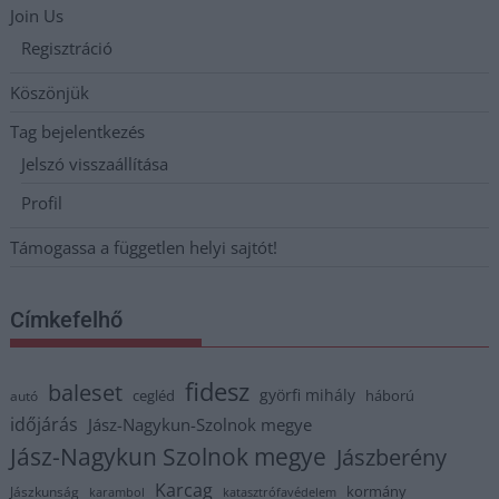
Join Us
Regisztráció
Köszönjük
Tag bejelentkezés
Jelszó visszaállítása
Profil
Támogassa a független helyi sajtót!
Címkefelhő
fidesz
baleset
györfi mihály
cegléd
háború
autó
időjárás
Jász-Nagykun-Szolnok megye
Jász-Nagykun Szolnok megye
Jászberény
Karcag
kormány
Jászkunság
karambol
katasztrófavédelem