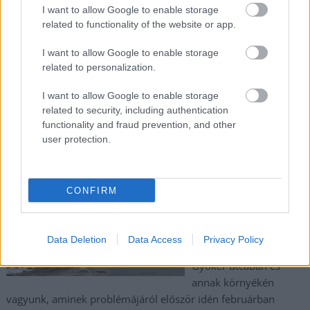
I want to allow Google to enable storage
TOVÁBB OLVASOM
related to functionality of the website or app.
,
,
,
,
Szolnok
ellenzéki
fejér andor
fidesz
polgármester
I want to allow Google to enable storage
,
,
,
,
sajtótájékoztató
Szalay Ferenc
Szolnok
tasnádi zoltán
töreki andrás
related to personalization.
I want to allow Google to enable storage
Ipari terület vagy lakóövezet? A Gyökér utcában
related to security, including authentication
élők döntést sürgetnek
functionality and fraud prevention, and other
user protection.
2024.10.08.
Fazekas Adrián
Egy öntudatos
közösség, dübörgő
CONFIRM
kamionok, vitába
torkolló lakossági
fórum, „nyikorgó”
Data Deletion
Data Access
Privacy Policy
lakosok: Szolnokon, a
Gyökér utcában és
annak környékén
vagyunk, aminek problémájáról először idén februárban