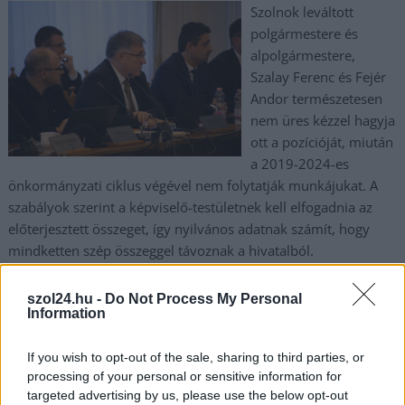
Szolnok leváltott
polgármestere és
alpolgármestere,
Szalay Ferenc és Fejér
Andor természetesen
nem üres kézzel hagyja
ott a pozícióját, miután
a 2019-2024-es
önkormányzati ciklus végével nem folytatják munkájukat. A
szabályok szerint a képviselő-testületnek kell elfogadnia az
előterjesztett összeget, így nyilvános adatnak számít, hogy
mindketten szép összeggel távoznak a hivatalból.
TOVÁBB OLVASOM
szol24.hu -
Do Not Process My Personal
Information
,
,
,
,
Szolnok
alpolgármester
fejér andor
önkormányzat
polgármester
,
,
,
Szalay Ferenc
Szolnok
választás
végkielégítés
If you wish to opt-out of the sale, sharing to third parties, or
processing of your personal or sensitive information for
targeted advertising by us, please use the below opt-out
Nagy szavak, új időszámítás: így indult a