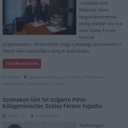
valójában csak
fideszest tekint
tárgyalópartnernek,
pedig október óta már
nem Szalay Ferenc
Szolnok
polgármestere. Elképzelhető, hogy a jelenlegi városvezetőt is
illetné némi beleszólás a dolgok alakulásába.
TOVÁBB OLVASOM
,
,
,
,
Szolnok
egyeztetés
fidesz
györfi mihály
Orbán Viktor
,
,
polgármester
Szalay Ferenc
Szolnok
Szolnokon tűnt fel Szijjártó Péter
külügyminiszter, Szalay Ferenc fogadta
2025.01.17.
Fazekas Adrián
Technológiai,