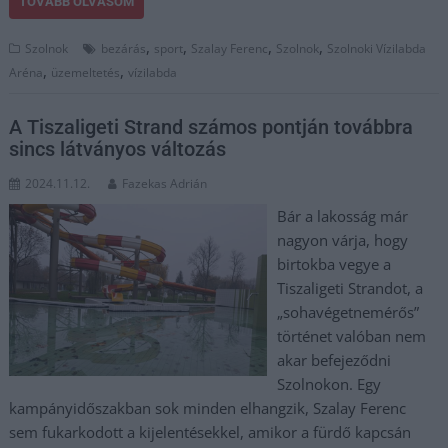
TOVÁBB OLVASOM
,
,
,
,
Szolnok
bezárás
sport
Szalay Ferenc
Szolnok
Szolnoki Vízilabda
,
,
Aréna
üzemeltetés
vízilabda
A Tiszaligeti Strand számos pontján továbbra
sincs látványos változás
2024.11.12.
Fazekas Adrián
Bár a lakosság már
nagyon várja, hogy
birtokba vegye a
Tiszaligeti Strandot, a
„sohavégetnemérős”
történet valóban nem
akar befejeződni
Szolnokon. Egy
kampányidőszakban sok minden elhangzik, Szalay Ferenc
sem fukarkodott a kijelentésekkel, amikor a fürdő kapcsán