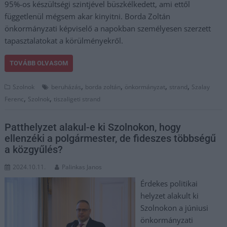
95%-os készültségi szintjével büszkélkedett, ami ettől
függetlenül mégsem akar kinyitni. Borda Zoltán
önkormányzati képviselő a napokban személyesen szerzett
tapasztalatokat a körülményekről.
TOVÁBB OLVASOM
,
,
,
,
Szolnok
beruházás
borda zoltán
önkormányzat
strand
Szalay
,
,
Ferenc
Szolnok
tiszaligeti strand
Patthelyzet alakul-e ki Szolnokon, hogy
ellenzéki a polgármester, de fideszes többségű
a közgyűlés?
2024.10.11.
Palinkas Janos
Érdekes politikai
helyzet alakult ki
Szolnokon a júniusi
önkormányzati