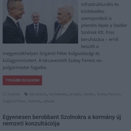
infrastrukturális és
közlekedési
szempontból is
jelentős lépés a Stadler
Szolnok Kft. friss
beruházása – erről
beszélt a
megyeszékhelyen Szijjártó Péter külgazdasági és
külügyminisztert. A tárcavezetőt Szalay Ferenc ex-
polgármester fogadta.
TOVÁBB OLVASOM
,
,
,
,
,
Szolnok
beruházás
közlekedés
projekt
stadler
Szalay Ferenc
,
,
Szijjártó Péter
Szolnok
vállalat
Egyenesen berobbant Szolnokra a kormány új
nemzeti konzultációja