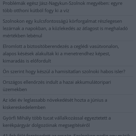
Problémák egész Jász-Nagykun-Szolnok megyében: egyre
több otthoni kútból fogy ki a víz
Szolnokon egy kulcsfontosságú körforgalmat részlegesen
lezárnak a napokban, a közlekedés az átlagost is meghaladó
mértékben lebénul
Elromlott a biztosítóberendezés a ceglédi vasútvonalon,
alapos késések alakultak ki a menetrendhez képest,
kimaradás is előfordult
Ön szerint hogy készül a hamisítatlan szolnoki habos isler?
Országos ellenőrzés indult a hazai akkumulátoripari
üzemekben
Az idei év leglassabb növekedését hozta a június a
kiskereskedelemben
Györfi Mihály több tucat vállalkozással egyeztetett a
kerékpárgyár dolgozóinak megsegítéséről
41 fok fölé forrósodott az ország, Szolnokon pedig egy másik