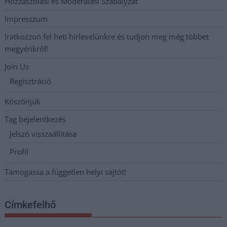
Hozzászólási és Moderálási Szabályzat
Impresszum
Iratkozzon fel heti hírlevelünkre és tudjon meg még többet
megyénkről!
Join Us
Regisztráció
Köszönjük
Tag bejelentkezés
Jelszó visszaállítása
Profil
Támogassa a független helyi sajtót!
Címkefelhő