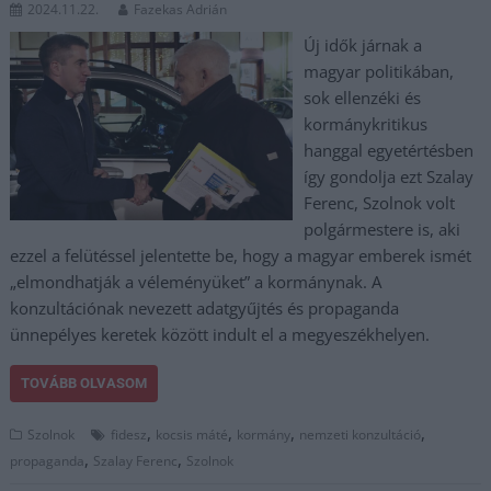
2024.11.22.
Fazekas Adrián
Új idők járnak a
magyar politikában,
sok ellenzéki és
kormánykritikus
hanggal egyetértésben
így gondolja ezt Szalay
Ferenc, Szolnok volt
polgármestere is, aki
ezzel a felütéssel jelentette be, hogy a magyar emberek ismét
„elmondhatják a véleményüket” a kormánynak. A
konzultációnak nevezett adatgyűjtés és propaganda
ünnepélyes keretek között indult el a megyeszékhelyen.
TOVÁBB OLVASOM
,
,
,
,
Szolnok
fidesz
kocsis máté
kormány
nemzeti konzultáció
,
,
propaganda
Szalay Ferenc
Szolnok