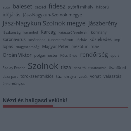
fidesz
baleset
györfi mihály
cegléd
háború
autó
időjárás
Jász-Nagykun-Szolnok megye
Jász-Nagykun Szolnok megye
Jászberény
Karcag
kormány
Jászkunság
karambol
katasztrófavédelem
közlekedés
koronavírus
kórház
kosárlabda
kunszentmárton
lmp
Magyar Péter
máv
lopás
mezőtúr
magyarország
rendőrség
Orbán Viktor
polgármester
Pócs János
sport
Szolnok
tisza
tiszafüred
Szalay Ferenc
tisza-tó
tiszaföldvár
törökszentmiklós
vonat
választás
tűz
tisza part
vasút
ukrajna
önkormányzat
Nézd és hallgasd velünk!