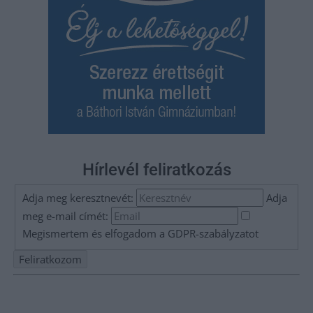
Hírlevél feliratkozás
Adja meg keresztnevét:
Adja
meg e-mail címét:
Megismertem és elfogadom a
GDPR-szabályzat
ot
Nem szeretne lemaradni semmiről? Csak egy kattintás, és hírlevelünk a
legfrissebb információkkal és exkluzív tartalmakkal hétről hétre