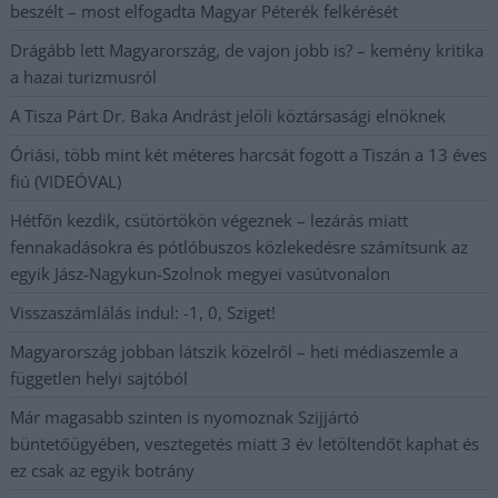
beszélt – most elfogadta Magyar Péterék felkérését
Drágább lett Magyarország, de vajon jobb is? – kemény kritika
a hazai turizmusról
A Tisza Párt Dr. Baka Andrást jelöli köztársasági elnöknek
Óriási, több mint két méteres harcsát fogott a Tiszán a 13 éves
fiú (VIDEÓVAL)
Hétfőn kezdik, csütörtökön végeznek – lezárás miatt
fennakadásokra és pótlóbuszos közlekedésre számítsunk az
egyik Jász-Nagykun-Szolnok megyei vasútvonalon
Visszaszámlálás indul: -1, 0, Sziget!
Magyarország jobban látszik közelről – heti médiaszemle a
független helyi sajtóból
Már magasabb szinten is nyomoznak Szijjártó
büntetőügyében, vesztegetés miatt 3 év letöltendőt kaphat és
ez csak az egyik botrány