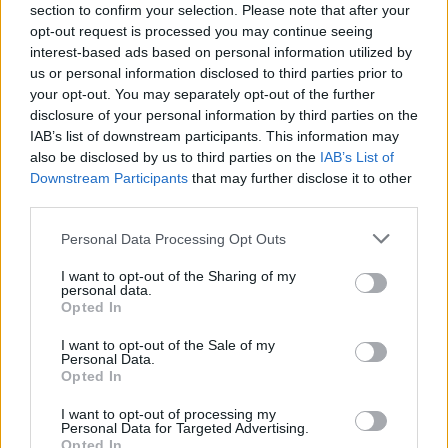
section to confirm your selection. Please note that after your
szolnoki közgyűlés
opt-out request is processed you may continue seeing
interest-based ads based on personal information utilized by
2024.10.10.
Fazekas Adrián
us or personal information disclosed to third parties prior to
A helyiekkel szeretne
your opt-out. You may separately opt-out of the further
szövetségre lépni
disclosure of your personal information by third parties on the
Szolnok nemrégiben
IAB’s list of downstream participants. This information may
also be disclosed by us to third parties on the
IAB’s List of
megválasztott és
Downstream Participants
that may further disclose it to other
hivatalba lépett
third parties.
polgármestere, Györfi
Mihály, aki az
Please note that this website/app uses one or more Google
Personal Data Processing Opt Outs
emberközpontú,
services and may gather and store information including but
not limited to your visit or usage behaviour. You may click to
I want to opt-out of the Sharing of my
közvetlen önkormányzatiságban hisz, Szolnokot pedig az
personal data.
grant or deny consent to Google and its third-party tags to
észak-alföldi és a közép-magyarországi régió meghatározó
Opted In
use your data for below specified purposes in below Google
kulturális központjává tenné. Az új ciklus első közgyűlésén
consent section.
I want to opt-out of the Sale of my
jártunk.
Personal Data.
Opted In
TOVÁBB OLVASOM
I want to opt-out of processing my
Personal Data for Targeted Advertising.
,
,
,
Szolnok
ciklus
györfi mihály
önkormányzat
Szalay Ferenc
Opted In