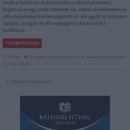
írtunk a Szol24-en. A szomszédos utcából a postadepó
forgalmának egy részét átterelték ide, ezáltal elviselhetetlenné
vált a folyamatos kamionszáguldás és vele együtt az ezzel járó
zajhatás. Az egyik ott élő segítségével jártuk körbe a
konfliktust.
TOVÁBB OLVASOM
,
,
,
,
,
Szolnok
cukorgyár
forgalom
gyökér utca
lakótelep
Szalay Ferenc
,
Szolnok
zajhatás
Bejegyzés
Régebbi bejegyzések
navigáció