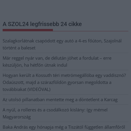
postaládájába érkezik!
A SZOL24 legfrissebb 24 cikke
Szalagkorlátnak csapódott egy autó a 4-es főúton, Szajolnál
történt a baleset
Már reggel nyár van, de délután jöhet a fordulat – erre
készüljön, ha hétfőn útnak indul
Hogyan került a Kossuth téri metrómegállóba egy vaddisznó?
Odaúszott, majd a szárazföldön gyorsan megoldotta a
továbbiakat (VIDEÓVAL)
Az utolsó pillanatban mentette meg a döntetlent a Karcag
A nyúl, a rolleres és a csodálkozó kislány: így mémel
Magyarország
Baka András egy hónapja még a Tiszától független államfőről