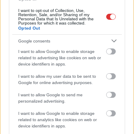
I want to opt-out of Collection, Use,
Nem kell mindenben egyetérteni, de együtt kell
Retention, Sale, and/or Sharing of my
Personal Data that Is Unrelated with the
dolgozni
Purposes for which it was collected.
Opted Out
2024.10.09.
Vajó Levente
Google consents
Sajtótájékoztatót
hirdettek egy nappal az
I want to allow Google to enable storage
első érdemi közgyűlés
related to advertising like cookies on web or
előtt a kormánypártok,
device identifiers in apps.
amelyen Szalay Ferenc
I want to allow my user data to be sent to
a Fidesz-KDNP szolnoki
Google for online advertising purposes.
elnöke, Fejér Andor a
város alpolgármestere,
I want to allow Google to send me
illetve Töreki András és Tasnádi Zoltán képviselők vettek részt.
personalized advertising.
Szóba került a Fidesz és az ellenzék fiatalítása, a szervezeti és
működési szabályzat módosításai, a tanácsnoki rendszer
I want to allow Google to enable storage
related to analytics like cookies on web or
bevezetése, és hogy mit gondol a búcsúzó városvezető az
device identifiers in apps.
ellenzéki polgármesterrel való közös munkáról.