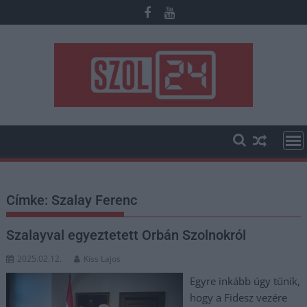
Skip
to
content
Címke:
Szalay Ferenc
Szalayval egyeztetett Orbán Szolnokról
2025.02.12.
Kiss Lajos
Egyre inkább úgy tűnik,
hogy a Fidesz vezére