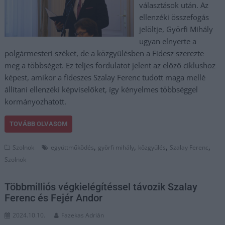
választások után. Az
ellenzéki összefogás
jelöltje, Györfi Mihály
ugyan elnyerte a
polgármesteri széket, de a közgyűlésben a Fidesz szerezte
meg a többséget. Ez teljes fordulatot jelent az előző ciklushoz
képest, amikor a fideszes Szalay Ferenc tudott maga mellé
állítani ellenzéki képviselőket, így kényelmes többséggel
kormányozhatott.
TOVÁBB OLVASOM
,
,
,
,
Szolnok
együttműködés
györfi mihály
közgyűlés
Szalay Ferenc
Szolnok
Többmilliós végkielégítéssel távozik Szalay
Ferenc és Fejér Andor
2024.10.10.
Fazekas Adrián