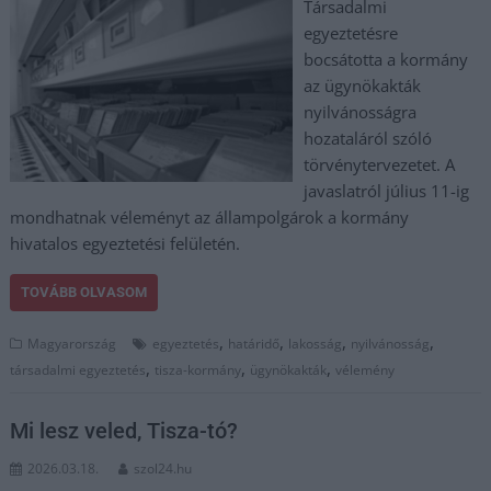
Társadalmi
egyeztetésre
bocsátotta a kormány
az ügynökakták
nyilvánosságra
hozataláról szóló
törvénytervezetet. A
javaslatról július 11-ig
mondhatnak véleményt az állampolgárok a kormány
hivatalos egyeztetési felületén.
TOVÁBB OLVASOM
,
,
,
,
Magyarország
egyeztetés
határidő
lakosság
nyilvánosság
,
,
,
társadalmi egyeztetés
tisza-kormány
ügynökakták
vélemény
Mi lesz veled, Tisza-tó?
2026.03.18.
szol24.hu