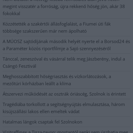
megint visszatér a forróság, újra rekkenő hőség jön, akár 38
fokokkal
Közzétették a szakértői állásfoglalást, a Fiumei úti fák
többsége szakszerűen már nem ápolható
A MÚOSZ sajtódíjának második helyét nyerte el a Borsod24 és
a Paraméter közös riportfilmje a Sajó szennyezéséről
Tánccal, zeneszóval és vásárral telik meg Jászberény, indul a
Csángó Fesztivál
Meghosszabbított hőségriasztás és vízkorlátozások, a
mezőtúri kórházban leállt a klíma
Átszervezi működését az osztrák óriáscég, Szolnok is érintett
Tragédiába torkollott a segítségnyújtás elmulasztása, három
kisújszállási lakos ellen emeltek vádat
Hatalmas lángok csaptak fel Szolnokon
Vízitraffipax a Tisza-tavon: mostantól senki sem úszhatja meg