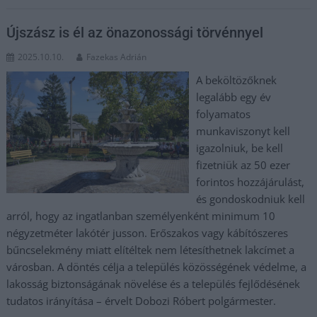
Újszász is él az önazonossági törvénnyel
2025.10.10.
Fazekas Adrián
A beköltözőknek
legalább egy év
folyamatos
munkaviszonyt kell
igazolniuk, be kell
fizetniük az 50 ezer
forintos hozzájárulást,
és gondoskodniuk kell
arról, hogy az ingatlanban személyenként minimum 10
négyzetméter lakótér jusson. Erőszakos vagy kábítószeres
bűncselekmény miatt elítéltek nem létesíthetnek lakcímet a
városban. A döntés célja a település közösségének védelme, a
lakosság biztonságának növelése és a település fejlődésének
tudatos irányítása – érvelt Dobozi Róbert polgármester.