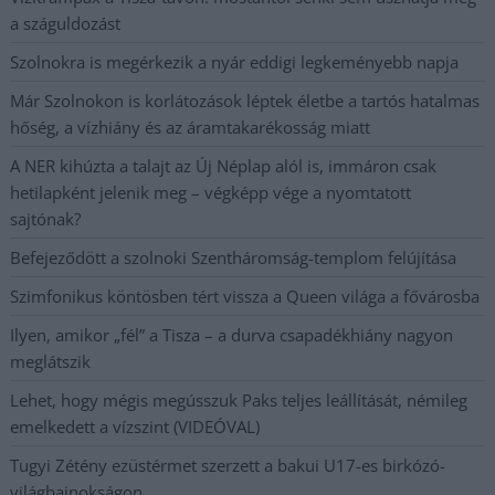
a száguldozást
Szolnokra is megérkezik a nyár eddigi legkeményebb napja
Már Szolnokon is korlátozások léptek életbe a tartós hatalmas
hőség, a vízhiány és az áramtakarékosság miatt
A NER kihúzta a talajt az Új Néplap alól is, immáron csak
hetilapként jelenik meg – végképp vége a nyomtatott
sajtónak?
Befejeződött a szolnoki Szentháromság-templom felújítása
Szimfonikus köntösben tért vissza a Queen világa a fővárosba
Ilyen, amikor „fél” a Tisza – a durva csapadékhiány nagyon
meglátszik
Lehet, hogy mégis megússzuk Paks teljes leállítását, némileg
emelkedett a vízszint (VIDEÓVAL)
Tugyi Zétény ezüstérmet szerzett a bakui U17-es birkózó-
világbajnokságon