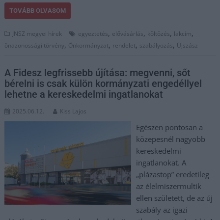
TOVÁBB OLVASOM
,
,
,
,
JNSZ megyei hírek
egyeztetés
elővásárlás
költözés
lakcím
,
,
,
,
önazonossági törvény
Önkormányzat
rendelet
szabályozás
Újszász
A Fidesz legfrissebb újítása: megvenni, sőt
bérelni is csak külön kormányzati engedéllyel
lehetne a kereskedelmi ingatlanokat
2025.06.12.
Kiss Lajos
Egészen pontosan a
közepesnél nagyobb
kereskedelmi
ingatlanokat. A
„plázastop” eredetileg
az élelmiszermultik
ellen született, de az új
szabály az igazi