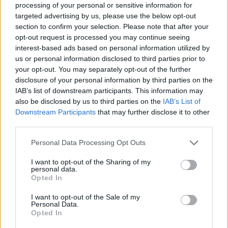
a pártok képviselőivel
processing of your personal or sensitive information for
targeted advertising by us, please use the below opt-out
állt szóba. A pedagógus
section to confirm your selection. Please note that after your
szakszervezetek
opt-out request is processed you may continue seeing
egyáltalán nem is
interest-based ads based on personal information utilized by
kaptak szót, ezek után
us or personal information disclosed to third parties prior to
nem nagyon maradtak
your opt-out. You may separately opt-out of the further
illúzióik az „egyeztetés”
disclosure of your personal information by third parties on the
eredményességével kapcsolatban.
IAB’s list of downstream participants. This information may
also be disclosed by us to third parties on the
IAB’s List of
Downstream Participants
that may further disclose it to other
TOVÁBB OLVASOM
third parties.
,
,
,
Magyarország
belügyminisztérium
egyeztetés
pedagógusok
Please note that this website/app uses one or more Google
Personal Data Processing Opt Outs
,
pintér sándor
státusztörvény
services and may gather and store information including but
not limited to your visit or usage behaviour. You may click to
I want to opt-out of the Sharing of my
personal data.
grant or deny consent to Google and its third-party tags to
Pintérék bizonygatják, hogy az
Opted In
use your data for below specified purposes in below Google
abortuszszabályok átírásánál egyeztettek – egy
consent section.
I want to opt-out of the Sale of my
nem létező szervezettel
Personal Data.
Opted In
2022.09.14.
Kiss Lajos