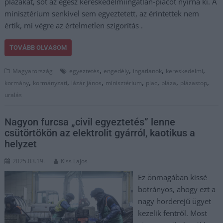
plázákat, sőt az egész kereskedelmiingatlan-piacot nyírná ki. A
minisztérium senkivel sem egyeztetett, az érintettek nem
értik, mi végre az értelmetlen szigorítás .
TOVÁBB OLVASOM
,
,
,
,
Magyarország
egyeztetés
engedély
ingatlanok
kereskedelmi
,
,
,
,
,
,
,
kormány
kormányzati
lázár jános
minisztérium
piac
pláza
plázastop
uralás
Nagyon furcsa „civil egyeztetés” lenne
csütörtökön az elektrolit gyárról, kaotikus a
helyzet
2025.03.19.
Kiss Lajos
Ez önmagában kissé
botrányos, ahogy ezt a
nagy horderejű ügyet
kezelik fentről. Most