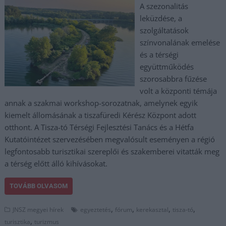
A szezonalitás
leküzdése, a
szolgáltatások
színvonalának emelése
és a térségi
együttműködés
szorosabbra fűzése
volt a központi témája
annak a szakmai workshop-sorozatnak, amelynek egyik
kiemelt állomásának a tiszafüredi Kérész Központ adott
otthont. A Tisza-tó Térségi Fejlesztési Tanács és a Hétfa
Kutatóintézet szervezésében megvalósult eseményen a régió
legfontosabb turisztikai szereplői és szakemberei vitatták meg
a térség előtt álló kihívásokat.
TOVÁBB OLVASOM
,
,
,
,
JNSZ megyei hírek
egyeztetés
fórum
kerekasztal
tisza-tó
,
turisztika
turizmus