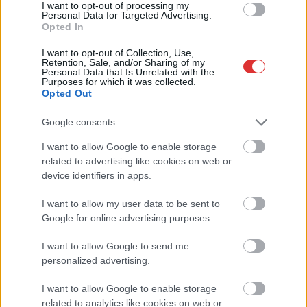
I want to opt-out of processing my
A belügyminiszter
Personal Data for Targeted Advertising.
sebtében igyekszik
Opted In
bizonygatni, hogy
I want to opt-out of Collection, Use,
márpedig ők fontos
Retention, Sale, and/or Sharing of my
Personal Data that Is Unrelated with the
szakmai szervezetekkel
Purposes for which it was collected.
egyeztettek, mielőtt
Opted Out
egyik napról a másikra
Google consents
átírták az abortusszal
kapcsolatos szabályokat. Egyetlen bökkenő, hogy a
I want to allow Google to enable storage
Bábaszövetség, amire többször is hivatkoznak, évek óta nem
related to advertising like cookies on web or
is létezik. Az Országos Bábaszövetség is elfogadta az
device identifiers in apps.
abortusszal kapcsolatos új szabályokat, olvasható az
I want to allow my user data to be sent to
Egészségügyi Közlöny című, a Belügyminisztérium által
Google for online advertising purposes.
kiadott lapban – szúrta ki a 444.hu. A hivatalos lapban hétfőn
tették közzé a várandóssággal kapcsolatos új irányelveket,
I want to allow Google to send me
amiknek egyike az a nagy vihart keltett belügyminiszteri
personalized advertising.
rendelettel is megerősített ajánlás, hogy minden abortusz
előtt meg kell mutatni a…
I want to allow Google to enable storage
related to analytics like cookies on web or