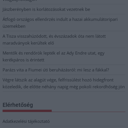
Jászberényben is korlátozásokat vezetnek be
Átfogó országos ellenőrzés indult a hazai akkumulátoripari
üzemekben
A Tisza visszahúzódott, és évszázadok óta nem látott
maradványok kerültek elő
Mentők és rendőrök lepték el az Ady Endre utat, egy
kerékpáros is érintett
Parázs vita a Fiumei úti beruházásról: mi lesz a fákkal?
Végre látszik az alagút vége, felfrissülést hozó hidegfront
közeledik, de előtte néhány napig még pokoli rekordhőség jön
Elérhetőség
Adatkezelési tájékoztató