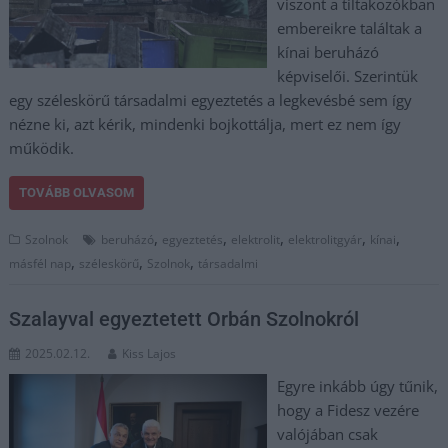
viszont a tiltakozókban
embereikre találtak a
kínai beruházó
képviselői. Szerintük
egy széleskörű társadalmi egyeztetés a legkevésbé sem így
nézne ki, azt kérik, mindenki bojkottálja, mert ez nem így
működik.
TOVÁBB OLVASOM
,
,
,
,
,
Szolnok
beruházó
egyeztetés
elektrolit
elektrolitgyár
kínai
,
,
,
másfél nap
széleskörű
Szolnok
társadalmi
Szalayval egyeztetett Orbán Szolnokról
2025.02.12.
Kiss Lajos
Egyre inkább úgy tűnik,
hogy a Fidesz vezére
valójában csak