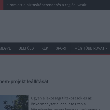
Elromlott a biztosítóberendezés a ceglédi vasútvonalon, alap
MEGYE
BELFÖLD
KÉK
SPORT
MÉG TÖBB ROVAT
em-projekt leállítását
Ugyan a lakossági tiltakozások és az
önkormányzat ellenállása után a
közvélemény szinte lezártnak tekintette a