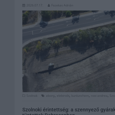
2026.07.17.
Fazekas Adrián
,
,
,
,
Szolnok
abony
elektrolit
kunlunchem
rost andrea
Szo
Szolnoki érintettség: a szennyező gyára