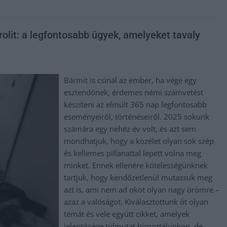
olit: a legfontosabb ügyek, amelyeket tavaly
Bármit is csinál az ember, ha vége egy
esztendőnek, érdemes némi számvetést
készíteni az elmúlt 365 nap legfontosabb
eseményeiről, történéseiről. 2025 sokunk
számára egy nehéz év volt, és azt sem
mondhatjuk, hogy a közélet olyan sok szép
és kellemes pillanattal lepett volna meg
minket. Ennek ellenére kötelességünknek
tartjuk, hogy kendőzetlenül mutassuk meg
azt is, ami nem ad okot olyan nagy örömre –
azaz a valóságot. Kiválasztottunk öt olyan
témát és vele együtt cikket, amelyek
jelentősége túlmutat hírportálunkon, de