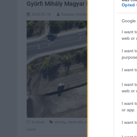
Györfi Mihály Magyar Péterhez fordult, h
Opted 
2026.05.18.
Fazekas Adrián
Google 
I want t
web or d
I want t
purpose
I want 
I want t
web or d
I want t
or app.
,
,
,
,
Szolnok
abony
elektrolit
elektrolitgyár
gyár
Győrfi Mi
I want t
üzem
I want t