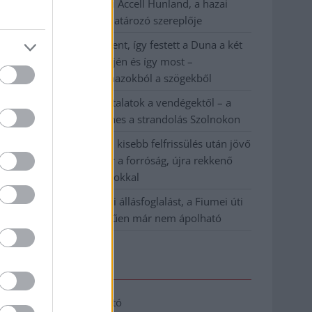
Csődbe ment a tószegi Accell Hunland, a hazai
kerékpárgyártás meghatározó szereplője
Egyszer fent, egyszer lent, így festett a Duna a két
évvel ezelőtti árvíz idején és így most –
fotógyűjtemény ugyanazokból a szögekből
Ilyenek eddig a tapasztalatok a vendégektől – a
hőhullám miatt ingyenes a strandolás Szolnokon
Nem biztató: a hétvégi kisebb felfrissülés után jövő
héten megint visszatér a forróság, újra rekkenő
hőség jön, akár 38 fokokkal
Közzétették a szakértői állásfoglalást, a Fiumei úti
fák többsége szakszerűen már nem ápolható
Elérhetőség
Adatkezelési tájékoztató