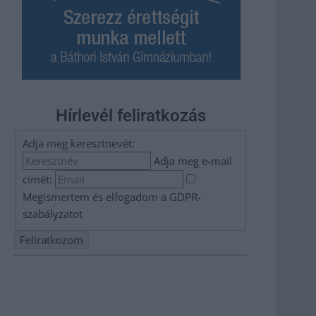
Hírlevél feliratkozás
Adja meg keresztnevét:
Adja meg e-mail
címét:
Megismertem és elfogadom a
GDPR-
szabályzat
ot
Nem szeretne lemaradni semmiről? Csak egy kattintás, és
hírlevelünk a legfrissebb információkkal és exkluzív
tartalmakkal hétről hétre postaládájába érkezik!