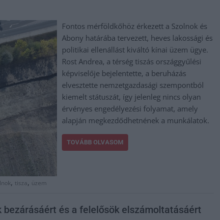
Fontos mérföldkőhöz érkezett a Szolnok és
Abony határába tervezett, heves lakossági és
politikai ellenállást kiváltó kínai üzem ügye.
Rost Andrea, a térség tiszás országgyűlési
képviselője bejelentette, a beruházás
elvesztette nemzetgazdasági szempontból
kiemelt státuszát, így jelenleg nincs olyan
érvényes engedélyezési folyamat, amely
alapján megkezdődhetnének a munkálatok.
TOVÁBB OLVASOM
,
,
lnok
tisza
üzem
k bezárásáért és a felelősök elszámoltatásáért