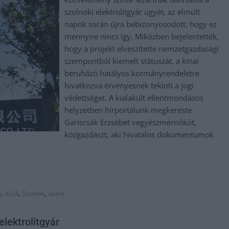
szolnoki elektrolitgyár ügyét, az elmúlt
napok során újra bebizonyosodott, hogy ez
mennyire nincs így. Miközben bejelentették,
hogy a projekt elveszítette nemzetgazdasági
szempontból kiemelt státuszát, a kínai
beruházó hatályos kormányrendeletre
hivatkozva érvényesnek tekinti a jogi
védettséget. A kialakult ellentmondásos
helyzetben hírportálunk megkereste
Gariscsák Erzsébet vegyészmérnököt,
közgazdászt, aki hivatalos dokumentumok
,
,
,
m
sz24
Szolnok
üzem
elektrolitgyár