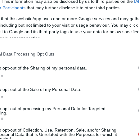
. This information may also be disclosed by us to third parties on the
IA
em Szolnokon
Participants
that may further disclose it to other third parties.
 that this website/app uses one or more Google services and may gath
including but not limited to your visit or usage behaviour. You may click 
Személyes egyeztetésre és tájékoztatóra
 to Google and its third-party tags to use your data for below specifi
várja az érintett települések lakóit a
ogle consent section.
Kunlunchem: a vállalat a hatalmas össztűz
alá került, egyelőre csak tervezett
l Data Processing Opt Outs
projektjével kapcsolatos lakossági párbeszéd
keretében arra biztosítana lehetőséget, hogy
o opt-out of the Sharing of my personal data.
a helyiek tőlük kapjanak válaszokat a
In
felmerülő kérdéseikre, és közvetlenül
megosszák észrevételeiket a cég
o opt-out of the Sale of my Personal Data.
képviselőivel.
In
TOVÁBB OLVASOM
to opt-out of processing my Personal Data for Targeted
ing.
In
,
,
,
,
na
kunlunchem
lakosság
Szolnok
üzem
o opt-out of Collection, Use, Retention, Sale, and/or Sharing
ersonal Data that Is Unrelated with the Purposes for which it
lected.