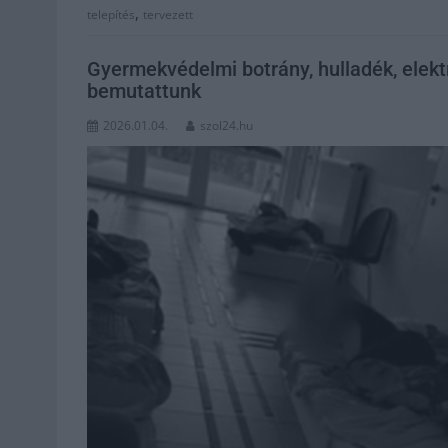
,
telepítés
tervezett
Gyermekvédelmi botrány, hulladék, elektr
bemutattunk
2026.01.04.
szol24.hu