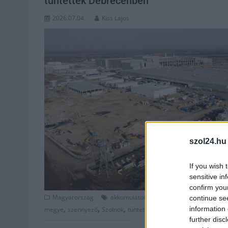
tüntettek Debrecenben
2026.07.04.
Kiss Lajos
szol24.hu
If you wish 
sensitive in
confirm you
,
,
,
Magyarország
akkumulátor
bezárás
debrecen
debrec
continue se
,
,
,
information 
megye
szennyező
Szolnok
tüntetés
further disc