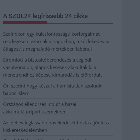
A SZOL24 legfrissebb 24 cikke
Szolnokon egy kulcsfontosságú körforgalmat
részlegesen lezárnak a napokban, a közlekedés az
átlagost is meghaladó mértékben lebénul
Elromlott a biztosítóberendezés a ceglédi
vasútvonalon, alapos késések alakultak ki a
menetrendhez képest, kimaradás is előfordult
Ön szerint hogy készül a hamisítatlan szolnoki
habos isler?
Országos ellenőrzés indult a hazai
akkumulátoripari üzemekben
Az idei év leglassabb növekedését hozta a június a
kiskereskedelemben