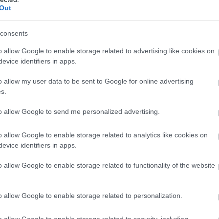
ogy ne jöjjön elektrolitgyár Szolnokra
Out
consents
Hivatalos levélben fordult Magyar Péter
miniszterelnökhöz Szolnok polgármestere,
o allow Google to enable storage related to advertising like cookies on
evice identifiers in apps.
kezdeményezve a város határába tervezett
kínai üzem végleges megakadályozását.
o allow my user data to be sent to Google for online advertising
Györfi Mihály a beruházás kiemelt
s.
státuszának eltörlését követeli, mivel a
projekt súlyosan veszélyezteti a helyi
to allow Google to send me personalized advertising.
ivóvízbázist, és a lakossági tiltakozás
hatására már a közgyűlés fideszes többsége
o allow Google to enable storage related to analytics like cookies on
sem támogatja azt.
evice identifiers in apps.
o allow Google to enable storage related to functionality of the website
TOVÁBB OLVASOM
,
,
,
,
,
,
,
hály
kína
kunlunchem
levél
Magyar Péter
magyar-kormány
Szolnok
o allow Google to enable storage related to personalization.
o allow Google to enable storage related to security, including