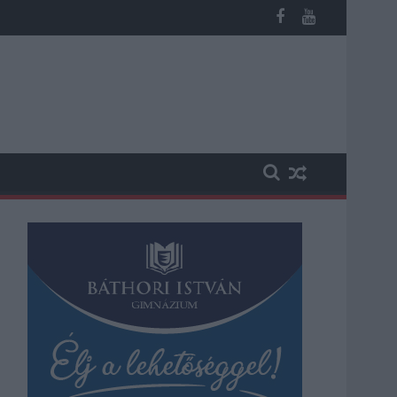
os késések alakultak ki a menetrendhez képest, kimaradás is előf