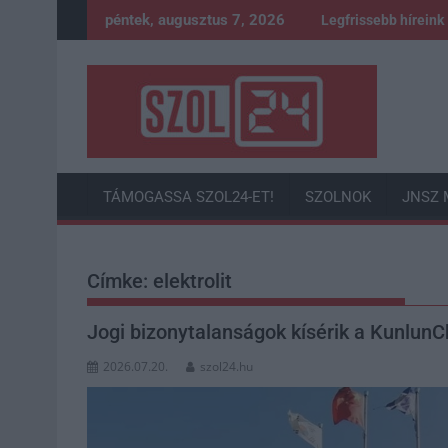
Skip
péntek, augusztus 7, 2026
Legfrissebb híreink
to
content
TÁMOGASSA SZOL24-ET!
SZOLNOK
JNSZ 
Címke:
elektrolit
Jogi bizonytalanságok kísérik a KunlunCh
2026.07.20.
szol24.hu