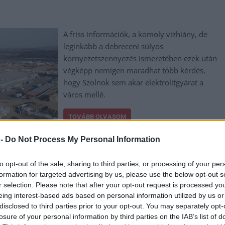
A friss információk, a komoly vízhiány, de
leginkább a debreceni súlyos
környezetszennyezés ismeretében ezek után
végképp nemigen maradhat több kérdés,
hogy Szolnok sem akar elektrolitgyárat a
város mellé.
TOVÁBB OLVASOM
 -
Do Not Process My Personal Information
to opt-out of the sale, sharing to third parties, or processing of your per
formation for targeted advertising by us, please use the below opt-out s
r selection. Please note that after your opt-out request is processed y
,
,
,
,
,
iner
elektrolit
elszámoltatás
felelősök
gyárak
Jász-Nagykun Szolnok
eing interest-based ads based on personal information utilized by us or
disclosed to third parties prior to your opt-out. You may separately opt-
losure of your personal information by third parties on the IAB’s list of