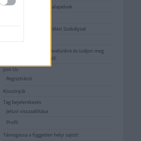
Etikai és függetlenségi alapelvek
Hirdetési árak
Hozzászólási és Moderálási Szabályzat
Impresszum
Iratkozzon fel heti hírlevelünkre és tudjon meg
még többet megyénkről!
Join Us
Regisztráció
Köszönjük
Tag bejelentkezés
Jelszó visszaállítása
Profil
Támogassa a független helyi sajtót!