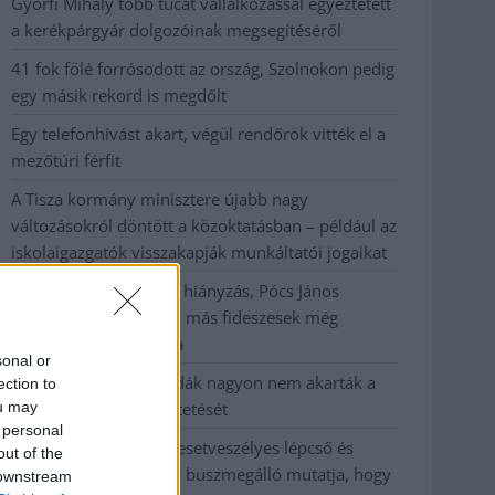
Györfi Mihály több tucat vállalkozással egyeztetett
a kerékpárgyár dolgozóinak megsegítéséről
41 fok fölé forrósodott az ország, Szolnokon pedig
egy másik rekord is megdőlt
Egy telefonhívást akart, végül rendőrök vitték el a
mezőtúri férfit
A Tisza kormány minisztere újabb nagy
változásokról döntött a közoktatásban – például az
iskolaigazgatók visszakapják munkáltatói jogaikat
Sok volt az igazolatlan hiányzás, Pócs János
fizetéslevonást kapott, más fideszesek még
kevesebbet vittek haza
sonal or
A Szolnok megyei gazdák nagyon nem akarták a
ection to
ou may
JÉGER további üzemeltetését
 personal
Csendélet 5.0: alig balesetveszélyes lépcső és
out of the
remek állapotban levő buszmegálló mutatja, hogy
 downstream