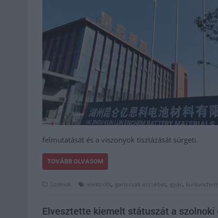
felmutatását és a viszonyok tisztázását sürgeti.
TOVÁBB OLVASOM
,
,
,
Szolnok
elektrolit
gariscsák erzsébet
gyár
kunlunche
Elvesztette kiemelt státuszát a szolnoki 