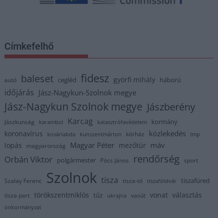
Címkefelhő
fidesz
baleset
györfi mihály
cegléd
háború
autó
időjárás
Jász-Nagykun-Szolnok megye
Jász-Nagykun Szolnok megye
Jászberény
Karcag
kormány
Jászkunság
karambol
katasztrófavédelem
közlekedés
koronavírus
kórház
kosárlabda
kunszentmárton
lmp
Magyar Péter
máv
lopás
mezőtúr
magyarország
rendőrség
Orbán Viktor
polgármester
Pócs János
sport
Szolnok
tisza
tiszafüred
Szalay Ferenc
tisza-tó
tiszaföldvár
törökszentmiklós
vonat
választás
tűz
tisza part
vasút
ukrajna
önkormányzat