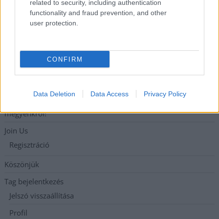
related to security, including authentication
functionality and fraud prevention, and other
Adatkezelési tájékoztató
user protection.
Etikai és függetlenségi alapelvek
Hirdetési árak
CONFIRM
Hozzászólási és Moderálási Szabályzat
Impresszum
Data Deletion
Data Access
Privacy Policy
Iratkozzon fel heti hírlevelünkre és tudjon meg még többet
megyénkről!
Join Us
Regisztráció
Köszönjük
Tag bejelentkezés
Jelszó visszaállítása
Profil