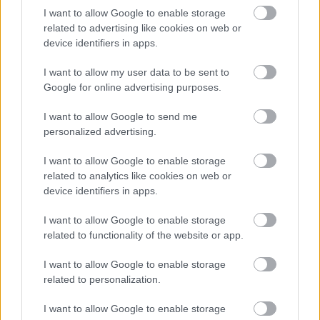
I want to allow Google to enable storage
Tugyi Zétény ezüstérmet szerzett a bakui U17-es birkózó-
related to advertising like cookies on web or
világbajnokságon
device identifiers in apps.
Jászberényben is korlátozásokat vezetnek be
I want to allow my user data to be sent to
Átfogó országos ellenőrzés indult a hazai akkumulátoripari
Google for online advertising purposes.
üzemekben
I want to allow Google to send me
A Tisza visszahúzódott, és évszázadok óta nem látott
personalized advertising.
maradványok kerültek elő
I want to allow Google to enable storage
Mentők és rendőrök lepték el az Ady Endre utat, egy
related to analytics like cookies on web or
kerékpáros is érintett
device identifiers in apps.
Parázs vita a Fiumei úti beruházásról: mi lesz a fákkal?
I want to allow Google to enable storage
related to functionality of the website or app.
Végre látszik az alagút vége, felfrissülést hozó hidegfront
közeledik, de előtte néhány napig még pokoli rekordhőség jön
I want to allow Google to enable storage
related to personalization.
Elérhetőség
I want to allow Google to enable storage