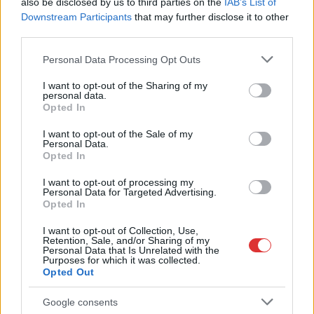
also be disclosed by us to third parties on the
IAB’s List of
Hatalmas lángok csaptak fel Szolnokon
Downstream Participants
that may further disclose it to other
third parties.
Vízitraffipax a Tisza-tavon: mostantól senki sem úszhatja meg
a száguldozást
Please note that this website/app uses one or more Google
Personal Data Processing Opt Outs
services and may gather and store information including but
Szolnokra is megérkezik a nyár eddigi legkeményebb napja
not limited to your visit or usage behaviour. You may click to
I want to opt-out of the Sharing of my
personal data.
grant or deny consent to Google and its third-party tags to
Már Szolnokon is korlátozások léptek életbe a tartós hatalmas
Opted In
use your data for below specified purposes in below Google
hőség, a vízhiány és az áramtakarékosság miatt
consent section.
I want to opt-out of the Sale of my
A NER kihúzta a talajt az Új Néplap alól is, immáron csak
Personal Data.
Opted In
hetilapként jelenik meg – végképp vége a nyomtatott
sajtónak?
I want to opt-out of processing my
Personal Data for Targeted Advertising.
Befejeződött a szolnoki Szentháromság-templom felújítása
Opted In
Szimfonikus köntösben tért vissza a Queen világa a fővárosba
I want to opt-out of Collection, Use,
Retention, Sale, and/or Sharing of my
Personal Data that Is Unrelated with the
Ilyen, amikor „fél” a Tisza – a durva csapadékhiány nagyon
Purposes for which it was collected.
meglátszik
Opted Out
Lehet, hogy mégis megússzuk Paks teljes leállítását, némileg
Google consents
emelkedett a vízszint (VIDEÓVAL)