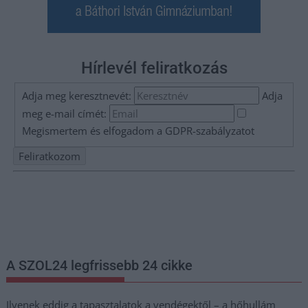
Hírlevél feliratkozás
Adja meg keresztnevét:
Adja
meg e-mail címét:
Megismertem és elfogadom a
GDPR-szabályzat
ot
Nem szeretne lemaradni semmiről? Csak egy kattintás, és hírlevelünk a
legfrissebb információkkal és exkluzív tartalmakkal hétről hétre
postaládájába érkezik!
A SZOL24 legfrissebb 24 cikke
Ilyenek eddig a tapasztalatok a vendégektől – a hőhullám