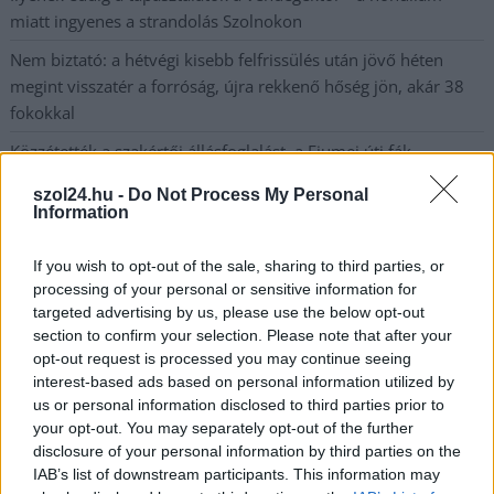
miatt ingyenes a strandolás Szolnokon
Nem biztató: a hétvégi kisebb felfrissülés után jövő héten
megint visszatér a forróság, újra rekkenő hőség jön, akár 38
fokokkal
Közzétették a szakértői állásfoglalást, a Fiumei úti fák
többsége szakszerűen már nem ápolható
szol24.hu -
Do Not Process My Personal
Information
A MÚOSZ sajtódíjának második helyét nyerte el a Borsod24 és
a Paraméter közös riportfilmje a Sajó szennyezéséről
If you wish to opt-out of the sale, sharing to third parties, or
Tánccal, zeneszóval és vásárral telik meg Jászberény, indul a
processing of your personal or sensitive information for
Csángó Fesztivál
targeted advertising by us, please use the below opt-out
section to confirm your selection. Please note that after your
Meghosszabbított hőségriasztás és vízkorlátozások, a
opt-out request is processed you may continue seeing
mezőtúri kórházban leállt a klíma
interest-based ads based on personal information utilized by
us or personal information disclosed to third parties prior to
Átszervezi működését az osztrák óriáscég, Szolnok is érintett
your opt-out. You may separately opt-out of the further
Tragédiába torkollott a segítségnyújtás elmulasztása, három
disclosure of your personal information by third parties on the
kisújszállási lakos ellen emeltek vádat
IAB’s list of downstream participants. This information may