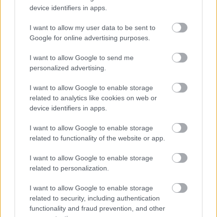
ceglédi/szolnoki vasúti
device identifiers in apps.
fővonal közlekedése?
Az ingázók számára
I want to allow my user data to be sent to
Google for online advertising purposes.
ebben semmi
különleges nincs, csak
I want to allow Google to send me
egy átlagos hétköznap
personalized advertising.
az elmúlt négy-öt évben.
I want to allow Google to enable storage
TOVÁBB OLVASOM
related to analytics like cookies on web or
device identifiers in apps.
,
,
,
JNSZ megyei hírek
cegléd
elvontatás
felborult
Jász-Nagykun
I want to allow Google to enable storage
,
,
,
,
,
Szolnok megye
közlekedés
máv
megbénult
meghibásodott
műszaki
related to functionality of the website or app.
,
,
,
,
hiba
szerelvény
Szolnok
utasok
vasútvonal
I want to allow Google to enable storage
Műszaki hiba miatti fennakadás a ceglédi
related to personalization.
vasútvonalon
I want to allow Google to enable storage
2026.05.21.
Kiss Lajos
related to security, including authentication
functionality and fraud prevention, and other
Lerobbant egy