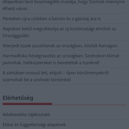
állapotban levő buszmegálló mutatja, hogy Szolnok mennyire
élhető város
Pénteken újra csökken a benzin és a gázolaj ára is
Napokon belül megválasztja az új köztársasági elnököt az
Országgyűlés
Kiterjedt tüzek pusztítanak az országban, köztük Karcagon
Harmadfokú hőségriasztás az országban: Szolnokon klímát
javítottak, helikoptereket is bevetettek a tüzeknél
A zárkában rosszul lett, elájult – ilyen körülményekről
számoltak be a szolnoki börtönből
Elérhetőség
Adatkezelési tájékoztató
Etikai és függetlenségi alapelvek