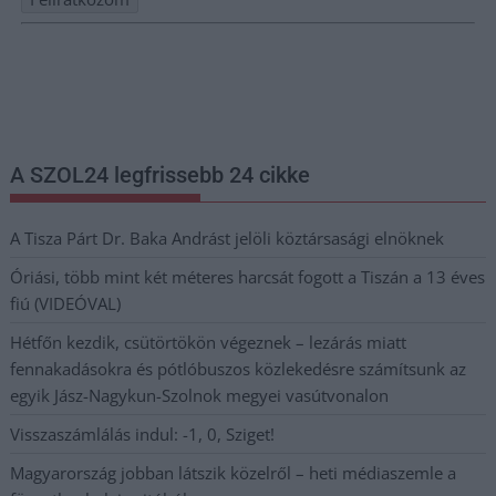
Nem szeretne lemaradni semmiről? Csak egy kattintás, és hírlevelünk a
legfrissebb információkkal és exkluzív tartalmakkal hétről hétre
postaládájába érkezik!
A SZOL24 legfrissebb 24 cikke
A Tisza Párt Dr. Baka Andrást jelöli köztársasági elnöknek
Óriási, több mint két méteres harcsát fogott a Tiszán a 13 éves
fiú (VIDEÓVAL)
Hétfőn kezdik, csütörtökön végeznek – lezárás miatt
fennakadásokra és pótlóbuszos közlekedésre számítsunk az
egyik Jász-Nagykun-Szolnok megyei vasútvonalon
Visszaszámlálás indul: -1, 0, Sziget!
Magyarország jobban látszik közelről – heti médiaszemle a