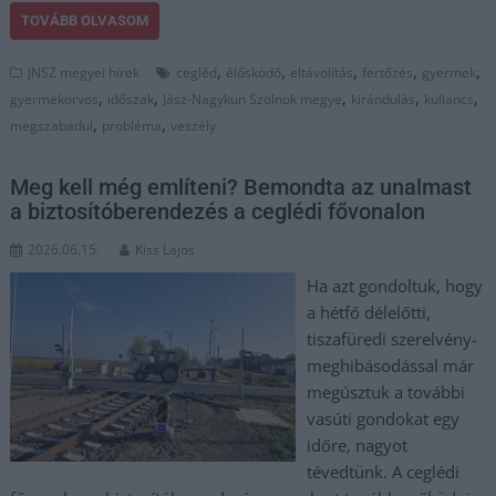
TOVÁBB OLVASOM
,
,
,
,
,
JNSZ megyei hírek
cegléd
élősködő
eltávolítás
fertőzés
gyermek
,
,
,
,
,
gyermekorvos
időszak
Jász-Nagykun Szolnok megye
kirándulás
kullancs
,
,
megszabadul
probléma
veszély
Meg kell még említeni? Bemondta az unalmast
a biztosítóberendezés a ceglédi fővonalon
2026.06.15.
Kiss Lajos
Ha azt gondoltuk, hogy
a hétfő délelőtti,
tiszafüredi szerelvény-
meghibásodással már
megúsztuk a további
vasúti gondokat egy
időre, nagyot
tévedtünk. A ceglédi