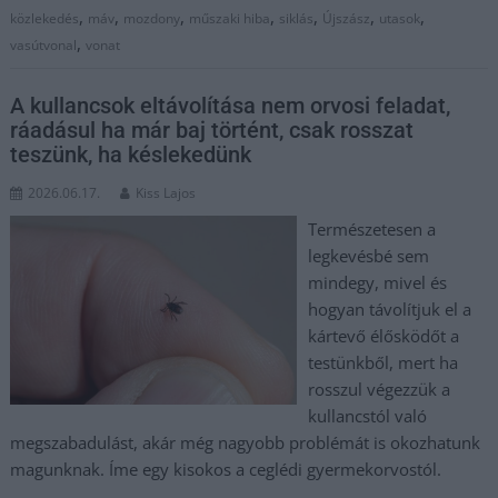
,
,
,
,
,
,
,
közlekedés
máv
mozdony
műszaki hiba
siklás
Újszász
utasok
,
vasútvonal
vonat
A kullancsok eltávolítása nem orvosi feladat,
ráadásul ha már baj történt, csak rosszat
teszünk, ha késlekedünk
2026.06.17.
Kiss Lajos
Természetesen a
legkevésbé sem
mindegy, mivel és
hogyan távolítjuk el a
kártevő élősködőt a
testünkből, mert ha
rosszul végezzük a
kullancstól való
megszabadulást, akár még nagyobb problémát is okozhatunk
magunknak. Íme egy kisokos a ceglédi gyermekorvostól.