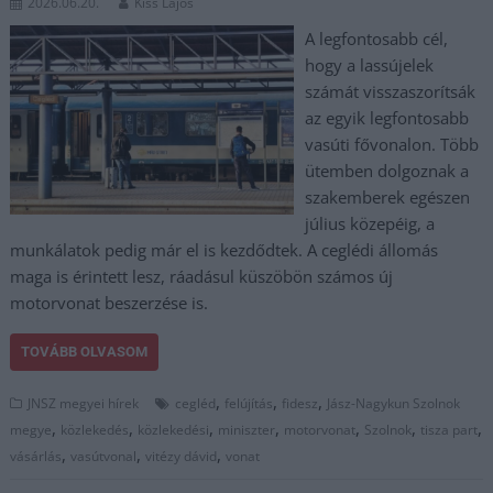
2026.06.20.
Kiss Lajos
A legfontosabb cél,
hogy a lassújelek
számát visszaszorítsák
az egyik legfontosabb
vasúti fővonalon. Több
ütemben dolgoznak a
szakemberek egészen
július közepéig, a
munkálatok pedig már el is kezdődtek. A ceglédi állomás
maga is érintett lesz, ráadásul küszöbön számos új
motorvonat beszerzése is.
TOVÁBB OLVASOM
,
,
,
JNSZ megyei hírek
cegléd
felújítás
fidesz
Jász-Nagykun Szolnok
,
,
,
,
,
,
,
megye
közlekedés
közlekedési
miniszter
motorvonat
Szolnok
tisza part
,
,
,
vásárlás
vasútvonal
vitézy dávid
vonat