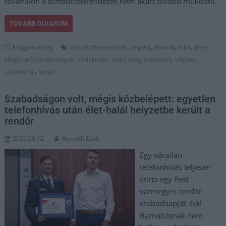
fővonalon a biztosítóberendezés nem akart tovább működni.
TOVÁBB OLVASOM
,
,
,
,
Magyarország
biztosítóberendezés
cegléd
fővonal
hiba
Jász-
,
,
,
,
,
Nagykun Szolnok megye
közlekedés
máv
meghibásodott
vágány
,
vasútvonal
vonat
Szabadságon volt, mégis közbelépett: egyetlen
telefonhívás után élet-halál helyzetbe került a
rendőr
2026.06.12.
Horváth Zsolt
Egy váratlan
telefonhívás teljesen
átírta egy Pest
vármegyei rendőr
szabadnapját. Gál
Barnabásnak nem