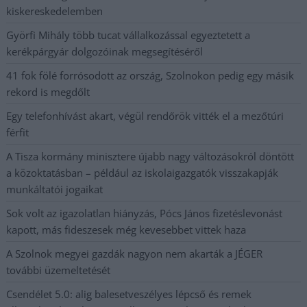
kiskereskedelemben
Györfi Mihály több tucat vállalkozással egyeztetett a
kerékpárgyár dolgozóinak megsegítéséről
41 fok fölé forrósodott az ország, Szolnokon pedig egy másik
rekord is megdőlt
Egy telefonhívást akart, végül rendőrök vitték el a mezőtúri
férfit
A Tisza kormány minisztere újabb nagy változásokról döntött
a közoktatásban – például az iskolaigazgatók visszakapják
munkáltatói jogaikat
Sok volt az igazolatlan hiányzás, Pócs János fizetéslevonást
kapott, más fideszesek még kevesebbet vittek haza
A Szolnok megyei gazdák nagyon nem akarták a JÉGER
további üzemeltetését
Csendélet 5.0: alig balesetveszélyes lépcső és remek