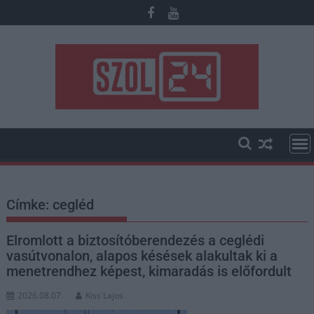
Skip
to
content
Címke:
cegléd
Elromlott a biztosítóberendezés a ceglédi
vasútvonalon, alapos késések alakultak ki a
menetrendhez képest, kimaradás is előfordult
2026.08.07.
Kiss Lajos