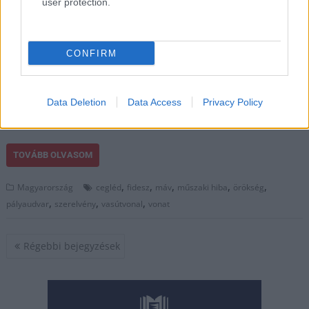
user protection.
szerelvény, az általa
lefoglalt vágány(ok)
miatt pedig kimaradt
CONFIRM
és rövidített útvonalú
vonatjáratokra volt
szükség a lajosmizsei
Data Deletion
Data Access
Privacy Policy
és a ceglédi
vasútvonalon is.
TOVÁBB OLVASOM
,
,
,
,
,
Magyarország
cegléd
fidesz
máv
műszaki hiba
örökség
,
,
,
pályaudvar
szerelvény
vasútvonal
vonat
Bejegyzés
Régebbi bejegyzések
navigáció