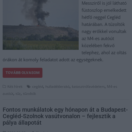
Messziről is jól látható
füstoszlop emelkedett
hétfő reggel Cegléd
határában. A tűzoltók
nagy erőkkel vonultak
az M4-es autóút
közelében fekvő
telephez, ahol az oltás
órákon át komoly feladatot adott az egységeknek.
TOVÁBB OLVASOM
,
,
,
Kék hírek
cegléd
hulladéklerakó
katasztrófavédelem
M4-es
,
,
autóút
tűz
tűzoltók
Fontos munkálatok egy hónapon át a Budapest-
Cegléd-Szolnok vasútvonalon – fejlesztik a
pálya állapotát