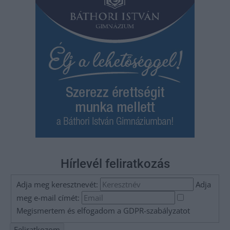
Hírlevél feliratkozás
Adja meg keresztnevét:
Adja
meg e-mail címét:
Megismertem és elfogadom a
GDPR-szabályzat
ot