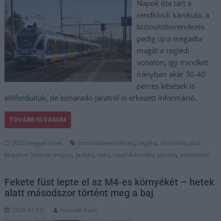
Napok óta tart a
rendkívüli kánikula, a
biztosítóberendezés
pedig újra megadta
magát a ceglédi
vonalon, így mindkét
irányban akár 30-40
perces késések is
előfordultak, de kimaradó járatról is érkezett információ.
TOVÁBB OLVASOM
,
,
,
JNSZ megyei hírek
biztosítóberendezés
cegléd
elromlott
Jász-
,
,
,
,
,
Nagykun Szolnok megye
javítás
máv
meghibásodás
péntek
vasútvonal
Fekete füst lepte el az M4-es környékét – hetek
alatt másodszor történt meg a baj
2026.07.13.
Horváth Zsolt