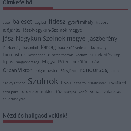
Címkefelhő
fidesz
baleset
györfi mihály
cegléd
háború
autó
időjárás
Jász-Nagykun-Szolnok megye
Jász-Nagykun Szolnok megye
Jászberény
Karcag
kormány
Jászkunság
karambol
katasztrófavédelem
közlekedés
koronavírus
kórház
kosárlabda
kunszentmárton
lmp
Magyar Péter
máv
lopás
mezőtúr
magyarország
rendőrség
Orbán Viktor
polgármester
Pócs János
sport
Szolnok
tisza
tiszafüred
Szalay Ferenc
tisza-tó
tiszaföldvár
törökszentmiklós
vonat
választás
tűz
tisza part
vasút
ukrajna
önkormányzat
Nézd és hallgasd velünk!