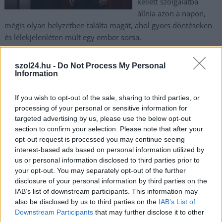
kellett szolgálatba
állnia azon a napon,
mégis olyan helyzetben találta magát, ahol gyors döntéseken
és lélekjelenléten múlt egy ember sorsa.
TOVÁBB OLVASOM
szol24.hu -
Do Not Process My Personal
Information
,
,
,
,
Magyarország
cegléd
életmentés
elismerés
Gál Barnabás
,
,
,
mentőakció
Pest vármegye
rendőr
rendőrség
If you wish to opt-out of the sale, sharing to third parties, or
processing of your personal or sensitive information for
targeted advertising by us, please use the below opt-out
Teljes káosz a ceglédi-szolnoki vasútvonalon,
section to confirm your selection. Please note that after your
két óra leforgása alatt két szerelvény is
opt-out request is processed you may continue seeing
meghibásodott… és ez nem minden
interest-based ads based on personal information utilized by
us or personal information disclosed to third parties prior to
2026.06.03.
Kiss Lajos
your opt-out. You may separately opt-out of the further
Az utasok
disclosure of your personal information by third parties on the
felháborodtak, okkal.
IAB’s list of downstream participants. This information may
Semmi levegő, rossz
also be disclosed by us to third parties on the
IAB’s List of
információáramlás, a
Downstream Participants
that may further disclose it to other