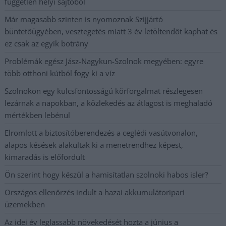
független helyi sajtóból
Már magasabb szinten is nyomoznak Szijjártó
büntetőügyében, vesztegetés miatt 3 év letöltendőt kaphat és
ez csak az egyik botrány
Problémák egész Jász-Nagykun-Szolnok megyében: egyre
több otthoni kútból fogy ki a víz
Szolnokon egy kulcsfontosságú körforgalmat részlegesen
lezárnak a napokban, a közlekedés az átlagost is meghaladó
mértékben lebénul
Elromlott a biztosítóberendezés a ceglédi vasútvonalon,
alapos késések alakultak ki a menetrendhez képest,
kimaradás is előfordult
Ön szerint hogy készül a hamisítatlan szolnoki habos isler?
Országos ellenőrzés indult a hazai akkumulátoripari
üzemekben
Az idei év leglassabb növekedését hozta a június a