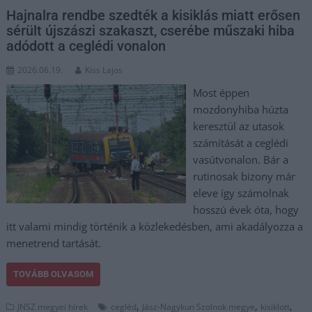
Hajnalra rendbe szedték a kisiklás miatt erősen
sérült újszászi szakaszt, cserébe műszaki hiba
adódott a ceglédi vonalon
2026.06.19.
Kiss Lajos
Most éppen
mozdonyhiba húzta
keresztül az utasok
számítását a ceglédi
vasútvonalon. Bár a
rutinosak bizony már
eleve így számolnak
hosszú évek óta, hogy
itt valami mindig történik a közlekedésben, ami akadályozza a
menetrend tartását.
TOVÁBB OLVASOM
,
,
,
JNSZ megyei hírek
cegléd
Jász-Nagykun Szolnok megye
kisiklott