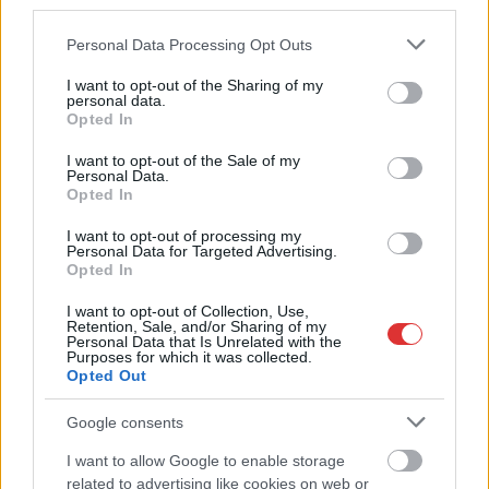
third parties.
dupla műszaki hiba
teljesen betett a vasúti
Please note that this website/app uses one or more Google
Personal Data Processing Opt Outs
fővonalnak. Az elmúlt
services and may gather and store information including but
években
not limited to your visit or usage behaviour. You may click to
I want to opt-out of the Sharing of my
personal data.
tapasztalhattuk, hogy egyre nagyobb mélységekbe jut a MÁV a
grant or deny consent to Google and its third-party tags to
Opted In
use your data for below specified purposes in below Google
súlyos forráshiány és a másfél-két (egyes vélemények szerint
consent section.
inkább négy) évtizedes elhanyagoltság miatt.
I want to opt-out of the Sale of my
Personal Data.
Opted In
TOVÁBB OLVASOM
I want to opt-out of processing my
Personal Data for Targeted Advertising.
,
,
,
,
Szolnok
cegléd
felháborodás
hiba
Jász-Nagykun Szolnok megye
Opted In
,
,
,
,
,
,
,
káosz
levegő
máv
meghibásodott
műszaki
szerelvény
Szolnok
utasok
I want to opt-out of Collection, Use,
Retention, Sale, and/or Sharing of my
Personal Data that Is Unrelated with the
MÁV: újabb meghibásodás vágta haza órákra a
Purposes for which it was collected.
ceglédi fővonalat
Opted Out
2026.05.28.
Kiss Lajos
Google consents
Műszaki hiba miatt
I want to allow Google to enable storage
felborul a
related to advertising like cookies on web or