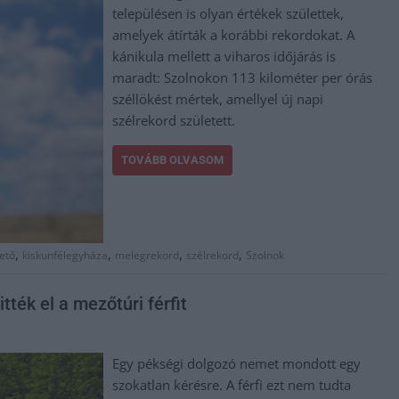
településen is olyan értékek születtek,
amelyek átírták a korábbi rekordokat. A
kánikula mellett a viharos időjárás is
maradt: Szolnokon 113 kilométer per órás
széllökést mértek, amellyel új napi
szélrekord született.
TOVÁBB OLVASOM
,
,
,
,
ető
kiskunfélegyháza
melegrekord
szélrekord
Szolnok
tték el a mezőtúri férfit
Egy pékségi dolgozó nemet mondott egy
szokatlan kérésre. A férfi ezt nem tudta