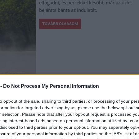
elfogadni, és percekkel később már az üzlet
bejárata bánta az indulatát.
TOVÁBB OLVASOM
,
,
,
,
,
 -
Do Not Process My Personal Information
Szolnok
mezőtúr
pékség
rendőrség
rongálás
szemetes
to opt-out of the sale, sharing to third parties, or processing of your per
körülményekről számoltak be a szolnoki börtönből
formation for targeted advertising by us, please use the below opt-out s
r selection. Please note that after your opt-out request is processed y
eing interest-based ads based on personal information utilized by us or
Az ország több büntetés-végrehajtási
disclosed to third parties prior to your opt-out. You may separately opt-
intézetéből is hasonló panaszok érkeztek a
losure of your personal information by third parties on the IAB’s list of