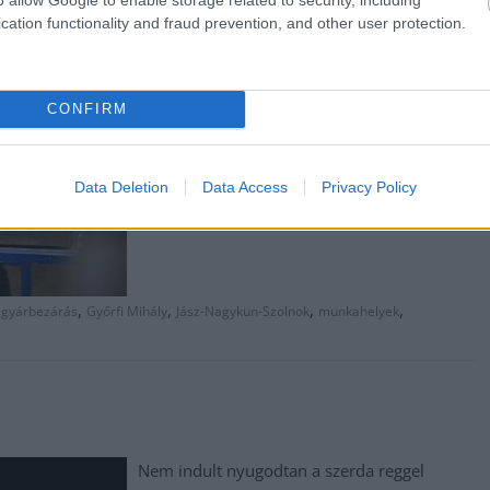
tószegi kerékpárgyár bezárása után
cation functionality and fraud prevention, and other user protection.
közzétett felhívásának célja, hogy minél több
elbocsátott dolgozó mielőbb új állást
találjon.
CONFIRM
TOVÁBB OLVASOM
Data Deletion
Data Access
Privacy Policy
,
,
,
,
,
gyárbezárás
Győrfi Mihály
Jász-Nagykun-Szolnok
munkahelyek
Nem indult nyugodtan a szerda reggel