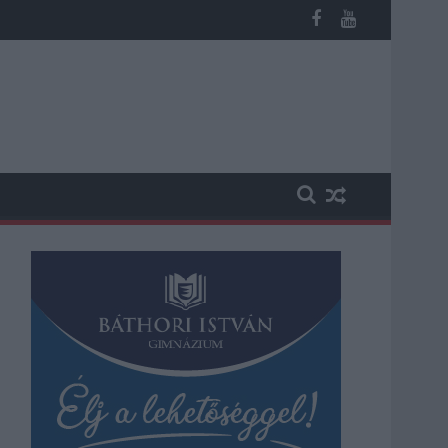
n, vesztegetés miatt 3 év letöltendőt kaphat és ez csak az egyi