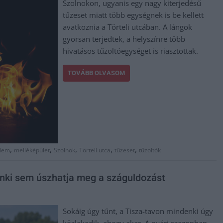
Szolnokon, ugyanis egy nagy kiterjedésű
tűzeset miatt több egységnek is be kellett
avatkoznia a Törteli utcában. A lángok
gyorsan terjedtek, a helyszínre több
hivatásos tűzoltóegységet is riasztottak.
TOVÁBB OLVASOM
,
,
,
,
,
elem
melléképület
Szolnok
Törteli utca
tűzeset
tűzoltók
senki sem úszhatja meg a száguldozást
Sokáig úgy tűnt, a Tisza-tavon mindenki úgy
közlekedik, ahogy akar. A nyári szezonban