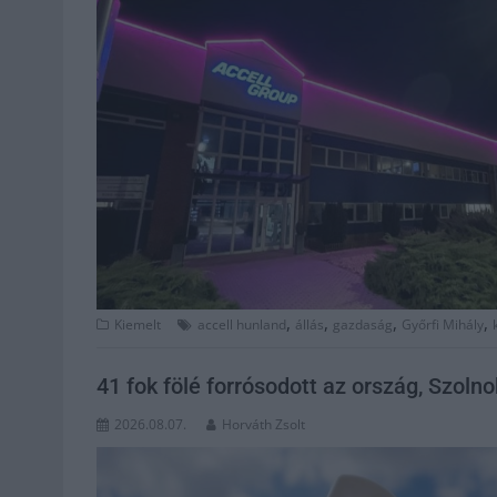
,
,
,
,
Kiemelt
accell hunland
állás
gazdaság
Győrfi Mihály
41 fok fölé forrósodott az ország, Szoln
2026.08.07.
Horváth Zsolt