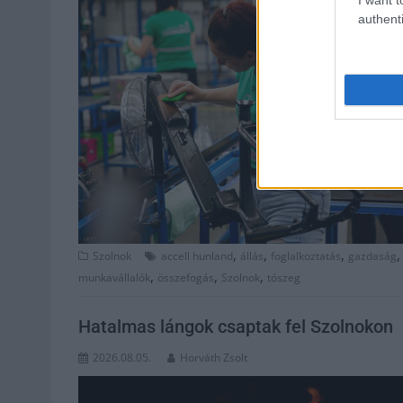
authenti
,
,
,
Szolnok
accell hunland
állás
foglalkoztatás
gazdaság
,
,
,
munkavállalók
összefogás
Szolnok
tószeg
Hatalmas lángok csaptak fel Szolnokon
2026.08.05.
Horváth Zsolt