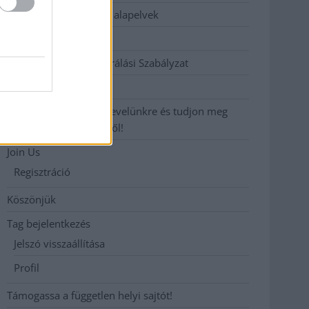
Etikai és függetlenségi alapelvek
Hirdetési árak
Hozzászólási és Moderálási Szabályzat
Impresszum
Iratkozzon fel heti hírlevelünkre és tudjon meg
még többet megyénkről!
Join Us
Regisztráció
Köszönjük
Tag bejelentkezés
Jelszó visszaállítása
Profil
Támogassa a független helyi sajtót!