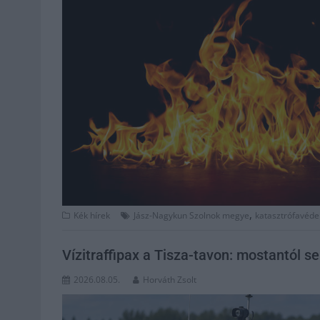
,
Kék hírek
Jász-Nagykun Szolnok megye
katasztrófavéd
Vízitraffipax a Tisza-tavon: mostantól 
2026.08.05.
Horváth Zsolt