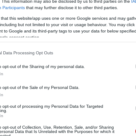
napokban, miután energiatakarékossági
. This information may also be disclosed by us to third parties on the
IA
intézkedéseket vezettek be a börtönökben. A
Participants
that may further disclose it to other third parties.
hozzátartozók szerint a korlátozások a
 that this website/app uses one or more Google services and may gath
rendkívüli hőség idején különösen súlyosan
including but not limited to your visit or usage behaviour. You may click 
érintik a fogvatartottakat.
 to Google and its third-party tags to use your data for below specifi
ogle consent section.
TOVÁBB OLVASOM
l Data Processing Opt Outs
o opt-out of the Sharing of my personal data.
In
,
,
,
,
ség
magyar helsinki bizottság
RTL Híradó
Szolnok
szolnoki börtön
o opt-out of the Sale of my Personal Data.
In
olnok–Kecskemét vasútvonal közlekedését
to opt-out of processing my Personal Data for Targeted
ing.
In
Akik csütörtök reggel a Szolnok és
Kecskemét közötti vasútvonalon tervezték az
o opt-out of Collection, Use, Retention, Sale, and/or Sharing
ersonal Data that Is Unrelated with the Purposes for which it
utazásukat, azoknak érdemes volt indulás
lected.