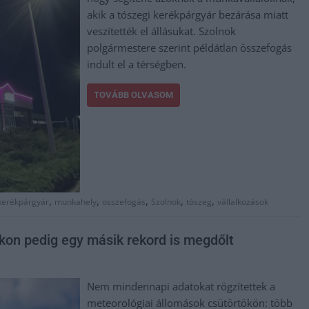
akik a tószegi kerékpárgyár bezárása miatt
veszítették el állásukat. Szolnok
polgármestere szerint példátlan összefogás
indult el a térségben.
TOVÁBB OLVASOM
,
,
,
,
,
kerékpárgyár
munkahely
összefogás
Szolnok
tószeg
vállalkozások
okon pedig egy másik rekord is megdőlt
Nem mindennapi adatokat rögzítettek a
meteorológiai állomások csütörtökön: több