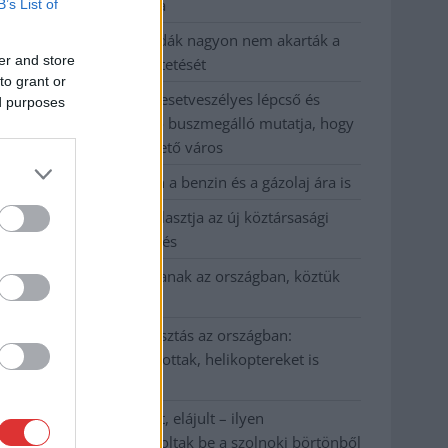
kevesebbet vittek haza
B’s List of
A Szolnok megyei gazdák nagyon nem akarták a
er and store
JÉGER további üzemeltetését
to grant or
Csendélet 5.0: alig balesetveszélyes lépcső és
ed purposes
remek állapotban levő buszmegálló mutatja, hogy
Szolnok mennyire élhető város
Pénteken újra csökken a benzin és a gázolaj ára is
Napokon belül megválasztja az új köztársasági
elnököt az Országgyűlés
Kiterjedt tüzek pusztítanak az országban, köztük
Karcagon
Harmadfokú hőségriasztás az országban:
Szolnokon klímát javítottak, helikoptereket is
bevetettek a tüzeknél
A zárkában rosszul lett, elájult – ilyen
körülményekről számoltak be a szolnoki börtönből