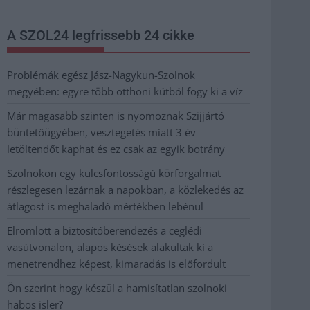
A SZOL24 legfrissebb 24 cikke
Problémák egész Jász-Nagykun-Szolnok
megyében: egyre több otthoni kútból fogy ki a víz
Már magasabb szinten is nyomoznak Szijjártó
büntetőügyében, vesztegetés miatt 3 év
letöltendőt kaphat és ez csak az egyik botrány
Szolnokon egy kulcsfontosságú körforgalmat
részlegesen lezárnak a napokban, a közlekedés az
átlagost is meghaladó mértékben lebénul
Elromlott a biztosítóberendezés a ceglédi
vasútvonalon, alapos késések alakultak ki a
menetrendhez képest, kimaradás is előfordult
Ön szerint hogy készül a hamisítatlan szolnoki
habos isler?