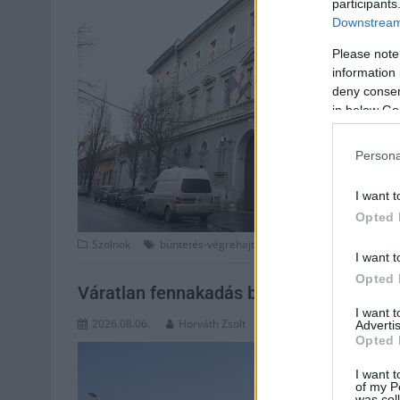
participants
Downstream 
Please note
information 
deny consent
in below Go
Persona
I want t
Opted 
,
,
Szolnok
büntetés-végrehajtás
energiatakarékosság
hő
I want t
Opted 
Váratlan fennakadás borította fel a Sz
I want 
2026.08.06.
Horváth Zsolt
Advertis
Opted 
I want t
of my P
was col