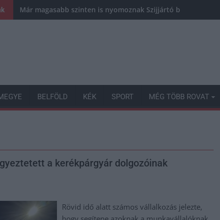
Már magasabb szinten is nyomoznak Szijjártó büntetőügyébe
nk
MEGYE
BELFÖLD
KÉK
SPORT
MÉG TÖBB ROVAT
egyeztetett a kerékpárgyár dolgozóinak
Rövid idő alatt számos vállalkozás jelezte,
hogy segítene azoknak a munkavállalóknak,