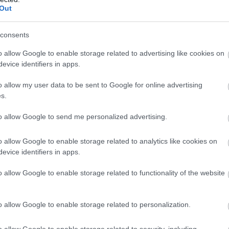
Out
előtt tájékozódniuk. Egy műszaki probléma
miatt több járat menetrendje is felborult, az
utasoknak pedig módosított közlekedési
consents
rendre kellett felkészülniük.
o allow Google to enable storage related to advertising like cookies on
evice identifiers in apps.
TOVÁBB OLVASOM
o allow my user data to be sent to Google for online advertising
s.
to allow Google to send me personalized advertising.
,
,
,
,
,
,
,
,
,
elek
MÁV
nyárlőrinc
pótlóbusz
S220
Szolnok
tiszakécske
tószeg
vasút
o allow Google to enable storage related to analytics like cookies on
evice identifiers in apps.
o allow Google to enable storage related to functionality of the website
ult: több száz elbocsátott dolgozón segítene
o allow Google to enable storage related to personalization.
Munkalehetőséget kér a térség
vállalkozásaitól Szolnok polgármestere. A
o allow Google to enable storage related to security, including