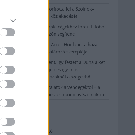
Váratlan fennakadás borította fel a Szolnok–
Kecskemét vasútvonal közlekedését
A polgármester a szolnoki cégekhez fordult: több
száz elbocsátott dolgozón segítene
Csődbe ment a tószegi Accell Hunland, a hazai
kerékpárgyártás meghatározó szereplője
Egyszer fent, egyszer lent, így festett a Duna a két
évvel ezelőtti árvíz idején és így most –
fotógyűjtemény ugyanazokból a szögekből
Ilyenek eddig a tapasztalatok a vendégektől – a
hőhullám miatt ingyenes a strandolás Szolnokon
Elérhetőség
Adatkezelési tájékoztató