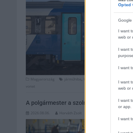
Opted 
Google 
I want t
web or d
I want t
purpose
I want 
,
,
,
Magyarország
járműhiba
kecskemét
közlekedés
lakit
I want t
vonat
web or d
I want t
A polgármester a szolnoki cégekhez ford
or app.
2026.08.06.
Horváth Zsolt
I want t
I want t