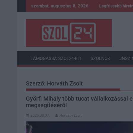
Skip
szombat, augusztus 8, 2026
Legfrissebb hírei
to
content
TÁMOGASSA SZOL24-ET!
SZOLNOK
JNSZ 
Szerző:
Horváth Zsolt
Györfi Mihály több tucat vállalkozással 
megsegítéséről
2026.08.07.
Horváth Zsolt