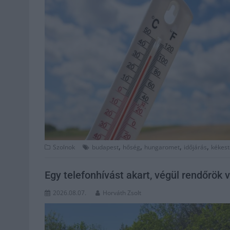
,
,
,
,
Szolnok
budapest
hőség
hungaromet
időjárás
kékest
Egy telefonhívást akart, végül rendőrök vi
2026.08.07.
Horváth Zsolt