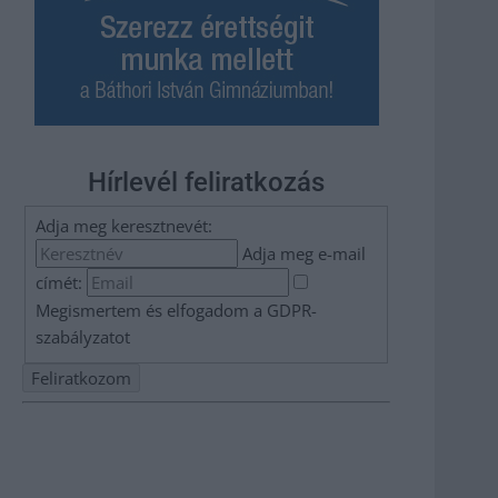
Hírlevél feliratkozás
Adja meg keresztnevét:
Adja meg e-mail
címét:
Megismertem és elfogadom a
GDPR-
szabályzat
ot
Nem szeretne lemaradni semmiről? Csak egy kattintás, és
hírlevelünk a legfrissebb információkkal és exkluzív
tartalmakkal hétről hétre postaládájába érkezik!