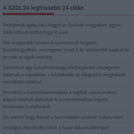
A SZOL24 legfrissebb 24 cikke
Problémák egész Jász-Nagykun-Szolnok megyében: egyre
több otthoni kútból fogy ki a víz
Már magasabb szinten is nyomoznak Szijjártó
büntetőügyében, vesztegetés miatt 3 év letöltendőt kaphat és
ez csak az egyik botrány
Szolnokon egy kulcsfontosságú körforgalmat részlegesen
lezárnak a napokban, a közlekedés az átlagost is meghaladó
mértékben lebénul
Elromlott a biztosítóberendezés a ceglédi vasútvonalon,
alapos késések alakultak ki a menetrendhez képest,
kimaradás is előfordult
Ön szerint hogy készül a hamisítatlan szolnoki habos isler?
Országos ellenőrzés indult a hazai akkumulátoripari