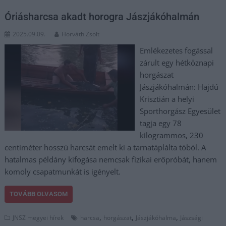
Óriásharcsa akadt horogra Jászjákóhalmán
2025.09.09.
Horváth Zsolt
Emlékezetes fogással
zárult egy hétköznapi
horgászat
Jászjákóhalmán: Hajdú
Krisztián a helyi
Sporthorgász Egyesület
tagja egy 78
kilogrammos, 230
centiméter hosszú harcsát emelt ki a tarnatáplálta tóból. A
hatalmas példány kifogása nemcsak fizikai erőpróbát, hanem
komoly csapatmunkát is igényelt.
TOVÁBB OLVASOM
,
,
,
JNSZ megyei hírek
harcsa
horgászat
Jászjákóhalma
Jászsági