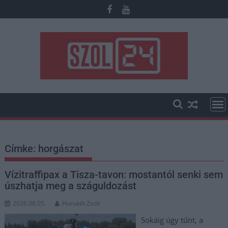
Skip
to
content
Címke:
horgászat
Vízitraffipax a Tisza-tavon: mostantól senki sem
úszhatja meg a száguldozást
2026.08.05.
Horváth Zsolt
Sokáig úgy tűnt, a