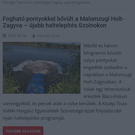
,
,
Térségi Televízió
különleges fogás
sporthorgászat
Fogható pontyokkal bővült a Malomzugi Holt-
Zagyva – újabb haltelepítés Szolnokon
2025.08.08.
Horváth Zsolt
Másfél és három
kilogramm közötti
súlyú pontyokat
engedtek szabadon a
napokban a Malomzugi
Holt-Zagyvában. A
halak egy teherautóval
érkeztek Bács-Kiskun
vármegyéből, és percek alatt a vízbe kerültek. A Közép-Tisza-
Vidéki Horgász Egyesületek Szövetsége ezzel folytatta idei
nyári haltelepítési programját.
TOVÁBB OLVASOM