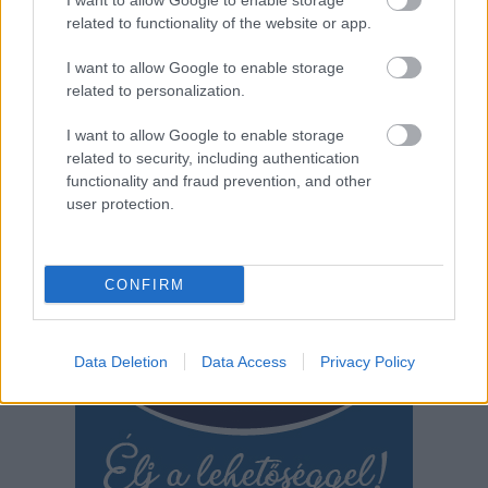
I want to allow Google to enable storage
related to functionality of the website or app.
első számú piacterének a minőségi horgászfelszerelések és
kültéri eszközök beszerzésére, hogy még magasabb szintre
I want to allow Google to enable storage
emelje horgászkalandjait.
related to personalization.
TOVÁBB OLVASOM
I want to allow Google to enable storage
related to security, including authentication
,
,
,
Egyéb
hobbi
horgászat
horgászfelszerelés
temu
functionality and fraud prevention, and other
user protection.
Bejegyzés
Régebbi bejegyzések
navigáció
CONFIRM
Data Deletion
Data Access
Privacy Policy