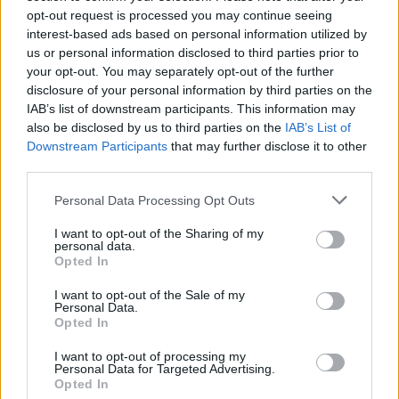
opt-out request is processed you may continue seeing
interest-based ads based on personal information utilized by
TOVÁBB OLVASOM
us or personal information disclosed to third parties prior to
your opt-out. You may separately opt-out of the further
,
,
JNSZ megyei hírek
ellenőrzés
horgászat
tisza-tó
disclosure of your personal information by third parties on the
IAB’s list of downstream participants. This information may
Dupla siker: a Tisza-tó és a Tisza folyó is
also be disclosed by us to third parties on the
IAB’s List of
rekordot döntött 2024-ben
Downstream Participants
that may further disclose it to other
third parties.
2025.07.10.
szol24.hu
Please note that this website/app uses one or more Google
Personal Data Processing Opt Outs
A 2024-es
services and may gather and store information including but
magyarországi
not limited to your visit or usage behaviour. You may click to
I want to opt-out of the Sharing of my
personal data.
horgászati statisztikák
grant or deny consent to Google and its third-party tags to
Opted In
között különösen
use your data for below specified purposes in below Google
örömteliek a Tisza
consent section.
I want to opt-out of the Sale of my
Personal Data.
folyó és a Tisza-tó
Opted In
eredményei, amelyek
egyaránt jelentős
I want to opt-out of processing my
Personal Data for Targeted Advertising.
javulást mutatnak az előző évhez képest.
Opted In