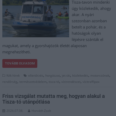
Tisza-tavon mindenki
úgy közlekedik, ahogy
akar. A nyári
szezonban azonban
betelt a pohár, és a
hatóságok olyan
lépésre szánták el
magukat, amely a gyorshajózók életét alaposan
megnehezítheti.
TOVÁBB OLVASOM
,
,
,
,
,
Kék hírek
ellenőrzés
horgászat
jet ski
közlekedés
motorcsónak
,
,
,
,
rendőrség
természetvédelem
tisza-tó
vízirendészet
vízitraffipax
Friss vizsgálat mutatta meg, hogyan alakul a
Tisza-tó utánpótlása
2026.07.08.
Horváth Zsolt