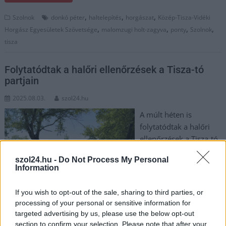
,
,
,
Szolnok
donkó péter
haltelepítés
horgászat
Közép-Tisza-Vidéki
,
,
,
,
Horgász Egyesületek Szövetsége
malomzugi holt-zagyva
ponty
Szolnok
tisza
Folytatódtak a halőri ellenőrzések a Tisza-tó
partjain
2025.08.03.
szol24.hu
A múlt héten is
folytatódtak a halőri
ellenőrzések a Tisza-tó
partjain és vízterületein
szol24.hu -
Do Not Process My Personal
– tájékozatott a Tisza-
Information
tavi Kirendeltség. Mint
írták, a legtöbb horgász
If you wish to opt-out of the sale, sharing to third parties, or
szabályosan és
processing of your personal or sensitive information for
felelősségteljesen él hobbijának, sajnos akadtak, akik nem
targeted advertising by us, please use the below opt-out
tartották be az előírásokat.
section to confirm your selection. Please note that after your