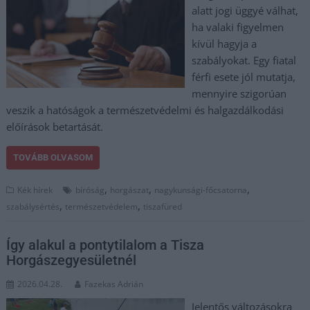
alatt jogi üggyé válhat,
ha valaki figyelmen
kívül hagyja a
szabályokat. Egy fiatal
férfi esete jól mutatja,
mennyire szigorúan
veszik a hatóságok a természetvédelmi és halgazdálkodási
előírások betartását.
TOVÁBB OLVASOM
,
,
,
Kék hírek
bíróság
horgászat
nagykunsági-főcsatorna
,
,
szabálysértés
természetvédelem
tiszafüred
Így alakul a pontytilalom a Tisza
Horgászegyesületnél
2026.04.28.
Fazekas Adrián
Jelentős változásokra