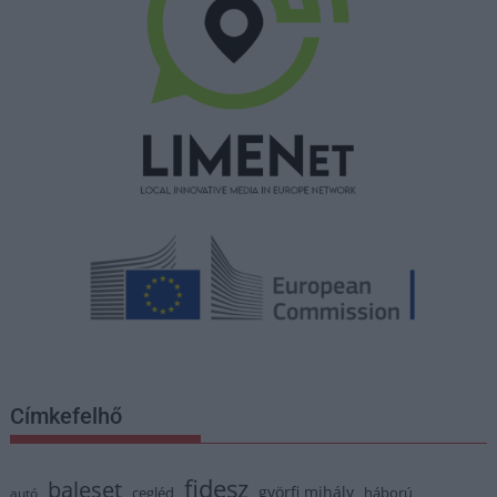
Címkefelhő
fidesz
baleset
györfi mihály
cegléd
háború
autó