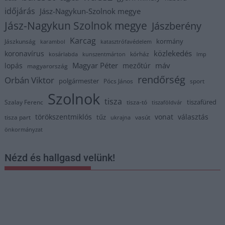
időjárás
Jász-Nagykun-Szolnok megye
Jász-Nagykun Szolnok megye
Jászberény
Karcag
kormány
Jászkunság
karambol
katasztrófavédelem
közlekedés
koronavírus
kórház
kosárlabda
kunszentmárton
lmp
Magyar Péter
máv
lopás
mezőtúr
magyarország
rendőrség
Orbán Viktor
polgármester
Pócs János
sport
Szolnok
tisza
tiszafüred
Szalay Ferenc
tisza-tó
tiszaföldvár
törökszentmiklós
vonat
választás
tűz
tisza part
vasút
ukrajna
önkormányzat
Nézd és hallgasd velünk!