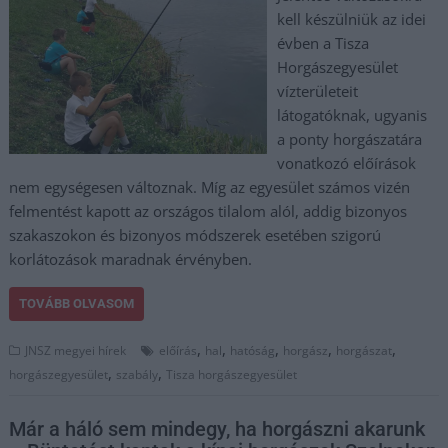
kell készülniük az idei
évben a Tisza
Horgászegyesület
vízterületeit
látogatóknak, ugyanis
a ponty horgászatára
vonatkozó előírások
nem egységesen változnak. Míg az egyesület számos vizén
felmentést kapott az országos tilalom alól, addig bizonyos
szakaszokon és bizonyos módszerek esetében szigorú
korlátozások maradnak érvényben.
TOVÁBB OLVASOM
,
,
,
,
,
JNSZ megyei hírek
előírás
hal
hatóság
horgász
horgászat
,
,
horgászegyesület
szabály
Tisza horgászegyesület
Már a háló sem mindegy, ha horgászni akarunk