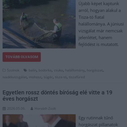
Újabb képet kaptunk
arról, hogyan alakul a
Tisza-tó fiatal
halállománya. A júniusi
vizsgálat már nemcsak
jelenlétet, hanem
fejlődést is mutatott.
TOVÁBB OLVASOM
,
,
,
,
,
Szolnok
balin
bodorka
csuka
halállomány
horgászat
,
,
,
,
ivadékvizsgálat
mohosz
sügér
tisza-tó
tiszafüred
Egyetlen rossz döntés bíróság elé vitte a 19
éves horgászt
2026.05.06.
Horváth Zsolt
Egy rutinnak tűnő
horgászat pillanatok