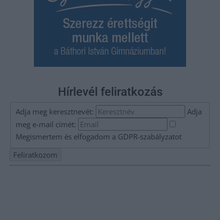
Hírlevél feliratkozás
Adja meg keresztnevét:
Adja
meg e-mail címét:
Megismertem és elfogadom a
GDPR-szabályzat
ot
Nem szeretne lemaradni semmiről? Csak egy kattintás, és hírlevelünk a
legfrissebb információkkal és exkluzív tartalmakkal hétről hétre
postaládájába érkezik!