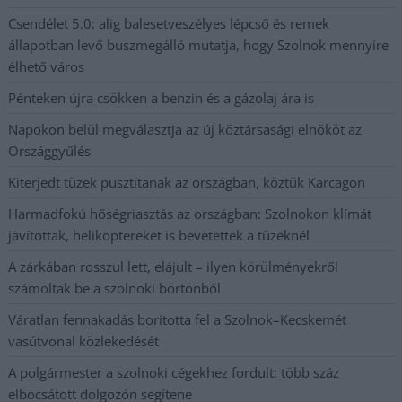
Csendélet 5.0: alig balesetveszélyes lépcső és remek
állapotban levő buszmegálló mutatja, hogy Szolnok mennyire
élhető város
Pénteken újra csökken a benzin és a gázolaj ára is
Napokon belül megválasztja az új köztársasági elnököt az
Országgyűlés
Kiterjedt tüzek pusztítanak az országban, köztük Karcagon
Harmadfokú hőségriasztás az országban: Szolnokon klímát
javítottak, helikoptereket is bevetettek a tüzeknél
A zárkában rosszul lett, elájult – ilyen körülményekről
számoltak be a szolnoki börtönből
Váratlan fennakadás borította fel a Szolnok–Kecskemét
vasútvonal közlekedését
A polgármester a szolnoki cégekhez fordult: több száz
elbocsátott dolgozón segítene