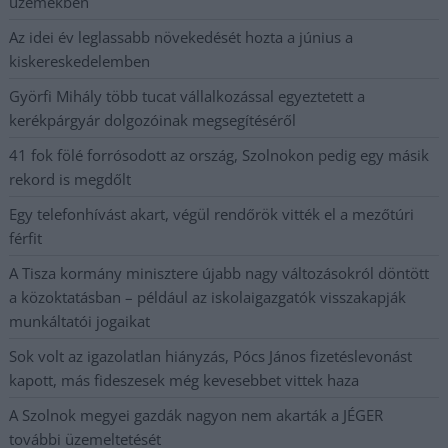
üzemekben
Az idei év leglassabb növekedését hozta a június a
kiskereskedelemben
Györfi Mihály több tucat vállalkozással egyeztetett a
kerékpárgyár dolgozóinak megsegítéséről
41 fok fölé forrósodott az ország, Szolnokon pedig egy másik
rekord is megdőlt
Egy telefonhívást akart, végül rendőrök vitték el a mezőtúri
férfit
A Tisza kormány minisztere újabb nagy változásokról döntött
a közoktatásban – például az iskolaigazgatók visszakapják
munkáltatói jogaikat
Sok volt az igazolatlan hiányzás, Pócs János fizetéslevonást
kapott, más fideszesek még kevesebbet vittek haza
A Szolnok megyei gazdák nagyon nem akarták a JÉGER
további üzemeltetését