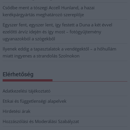
Csődbe ment a tószegi Accell Hunland, a hazai
kerékpárgyártás meghatározó szereplője
Egyszer fent, egyszer lent, így festett a Duna a két évvel
ezelőtti árvíz idején és így most – fotógyűjtemény
ugyanazokból a szögekből
Ilyenek eddig a tapasztalatok a vendégektől – a hőhullám
miatt ingyenes a strandolás Szolnokon
Elérhetőség
Adatkezelési tájékoztató
Etikai és függetlenségi alapelvek
Hirdetési árak
Hozzászólási és Moderálási Szabályzat