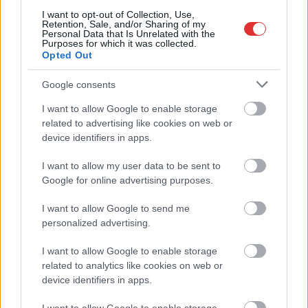
TOVÁBB OLVASOM
I want to opt-out of Collection, Use,
Retention, Sale, and/or Sharing of my
Personal Data that Is Unrelated with the
,
,
,
,
Purposes for which it was collected.
JNSZ megyei hírek
hal
halfogás
halgazdálkodás
horgászat
Opted Out
,
mohosz
tisza
Google consents
Siker a horogra akad – A Temu felszerelése
I want to allow Google to enable storage
segít megdönteni a személyes
related to advertising like cookies on web or
horgászrekordokat
device identifiers in apps.
2025.03.13.
szol24.hu
I want to allow my user data to be sent to
Semmi sem
Google for online advertising purposes.
izgalmasabb és
kielégítőbb a
I want to allow Google to send me
personalized advertising.
szenvedélyes
horgászok számára,
I want to allow Google to enable storage
mint egy új egyéni
related to analytics like cookies on web or
csúcs felállítása. Ulrik
device identifiers in apps.
Granheim, egy bergeni
(Norvégia) szoftverfejlesztő és vállalkozó, a Temut választotta