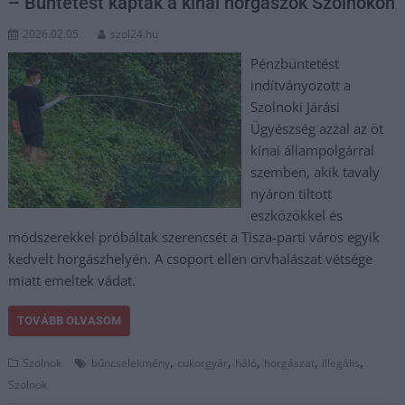
– Büntetést kaptak a kínai horgászok Szolnokon
2026.02.05.
szol24.hu
Pénzbüntetést
indítványozott a
Szolnoki Járási
Ügyészség azzal az öt
kínai állampolgárral
szemben, akik tavaly
nyáron tiltott
eszközökkel és
módszerekkel próbáltak szerencsét a Tisza-parti város egyik
kedvelt horgászhelyén. A csoport ellen orvhalászat vétsége
miatt emeltek vádat.
TOVÁBB OLVASOM
,
,
,
,
,
Szolnok
bűncselekmény
cukorgyár
háló
horgászat
illegális
Szolnok