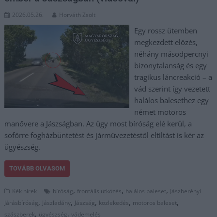
2026.05.26.
Horváth Zsolt
Egy rossz ütemben
megkezdett előzés,
néhány másodpercnyi
bizonytalanság és egy
tragikus láncreakció – a
vád szerint így vezetett
halálos balesethez egy
német motoros
manővere a Jászságban. Az ügy most bíróság elé kerül, a
sofőrre fogházbüntetést és járművezetéstől eltiltást is kér az
ügyészség.
TOVÁBB OLVASOM
,
,
,
Kék hírek
bíróság
frontális ütközés
halálos baleset
Jászberényi
,
,
,
,
,
Járásbíróság
Jászladány
Jászság
közlekedés
motoros baleset
,
,
szászberek
ügyészség
vádemelés