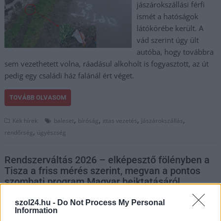
jászárokszállási férfi
ismét a hatóságok
látókörébe került. A
vád szerint úgy ült
autóba, hogy továbbra
sem vezethetett volna, ráadásul alkoholt is fogyasztott, az út
pedig egy családi ház falánál ért véget.
TOVÁBB OLVASOM
,
,
,
,
Kék hírek
baleset
bíróság
ittas vezetés
Jászárokszállás
,
rendőrség
ügyészség
Rendszerváltás 2026 – elképesztő fölényben a
Tisza a friss mérés szerint, megvan a pontos
szombati program Magyar beiktatásáról
2026.05.06.
Kiss Lajos
szol24.hu -
Do Not Process My Personal
Information
Megismerhettük a