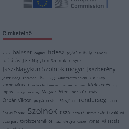
Címkefelhő
fidesz
baleset
györfi mihály
cegléd
háború
autó
időjárás
Jász-Nagykun-Szolnok megye
Jász-Nagykun Szolnok megye
Jászberény
Karcag
kormány
Jászkunság
karambol
katasztrófavédelem
közlekedés
koronavírus
kórház
kosárlabda
kunszentmárton
lmp
Magyar Péter
máv
lopás
mezőtúr
magyarország
rendőrség
Orbán Viktor
polgármester
Pócs János
sport
Szolnok
tisza
tiszafüred
Szalay Ferenc
tisza-tó
tiszaföldvár
törökszentmiklós
vonat
választás
tűz
tisza part
vasút
ukrajna
önkormányzat