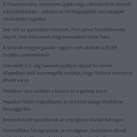
A Tisza kormány minisztere újabb nagy változásokról döntött
a közoktatásban – például az iskolaigazgatók visszakapják
munkáltatói jogaikat
Sok volt az igazolatlan hiányzás, Pócs János fizetéslevonást
kapott, más fideszesek még kevesebbet vittek haza
A Szolnok megyei gazdák nagyon nem akarták a JÉGER
további üzemeltetését
Csendélet 5.0: alig balesetveszélyes lépcső és remek
állapotban levő buszmegálló mutatja, hogy Szolnok mennyire
élhető város
Pénteken újra csökken a benzin és a gázolaj ára is
Napokon belül megválasztja az új köztársasági elnököt az
Országgyűlés
Kiterjedt tüzek pusztítanak az országban, köztük Karcagon
Harmadfokú hőségriasztás az országban: Szolnokon klímát