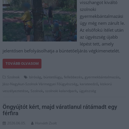
visszhangot kiváltó
szolnoki
gyermekbántalmazási
ügy még nem zárult le.
Az elsőfokú ítélet után
az ügyészség újabb
lépést tett, amely
jelentősen befolyásolhatja a büntetőeljárás végkimenetelét.
TOVÁBB OLVASOM
,
,
,
,
Szolnok
bíróság
büntetőügy
fellebbezés
gyermekbántalmazás
,
,
Jász-Nagykun-Szolnok Vármegyei Főügyészség
karateedző
kiskorú
,
,
,
veszélyeztetése
Szolnok
szolnoki kalandpark
ügyészség
Öngyújtót kért, majd váratlanul rátámadt egy
férfira
2026.06.05.
Horváth Zsolt