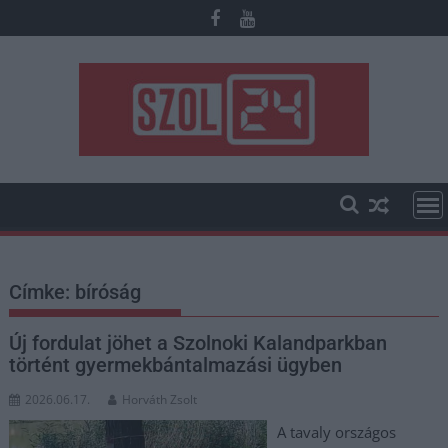
Skip
to
content
Címke:
bíróság
Új fordulat jöhet a Szolnoki Kalandparkban
történt gyermekbántalmazási ügyben
2026.06.17.
Horváth Zsolt
A tavaly országos