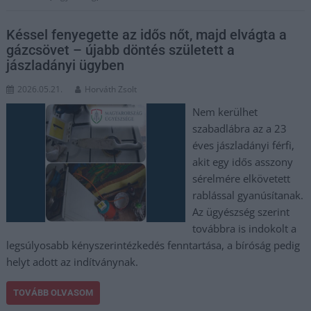
Késsel fenyegette az idős nőt, majd elvágta a
gázcsövet – újabb döntés született a
jászladányi ügyben
2026.05.21.
Horváth Zsolt
Nem kerülhet
szabadlábra az a 23
éves jászladányi férfi,
akit egy idős asszony
sérelmére elkövetett
rablással gyanúsítanak.
Az ügyészség szerint
továbbra is indokolt a
legsúlyosabb kényszerintézkedés fenntartása, a bíróság pedig
helyt adott az indítványnak.
TOVÁBB OLVASOM