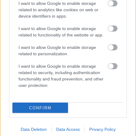
I want to allow Google to enable storage
Letartóztatásban az ezermester csaló
related to analytics like cookies on web or
device identifiers in apps.
2026.05.02.
Farkas András
A Szolnoki Járási
I want to allow Google to enable storage
Ügyészség nagyobb
related to functionality of the website or app.
kárt okozó
I want to allow Google to enable storage
üzletszerűen elkövetett
related to personalization.
csalás bűntette miatt
indítványozta egy 27
I want to allow Google to enable storage
éves férfi
related to security, including authentication
letartóztatását.
functionality and fraud prevention, and other
user protection.
TOVÁBB OLVASOM
,
,
,
Kék hírek
bíróság
csaló
ezermester
ügyészség
CONFIRM
Bejegyzés
Régebbi bejegyzések
Data Deletion
Data Access
Privacy Policy
navigáció