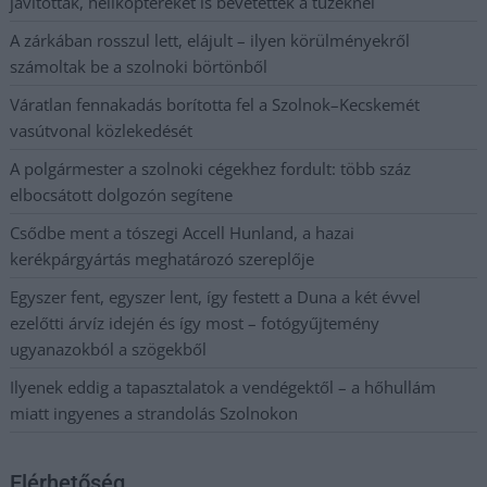
javítottak, helikoptereket is bevetettek a tüzeknél
A zárkában rosszul lett, elájult – ilyen körülményekről
számoltak be a szolnoki börtönből
Váratlan fennakadás borította fel a Szolnok–Kecskemét
vasútvonal közlekedését
A polgármester a szolnoki cégekhez fordult: több száz
elbocsátott dolgozón segítene
Csődbe ment a tószegi Accell Hunland, a hazai
kerékpárgyártás meghatározó szereplője
Egyszer fent, egyszer lent, így festett a Duna a két évvel
ezelőtti árvíz idején és így most – fotógyűjtemény
ugyanazokból a szögekből
Ilyenek eddig a tapasztalatok a vendégektől – a hőhullám
miatt ingyenes a strandolás Szolnokon
Elérhetőség