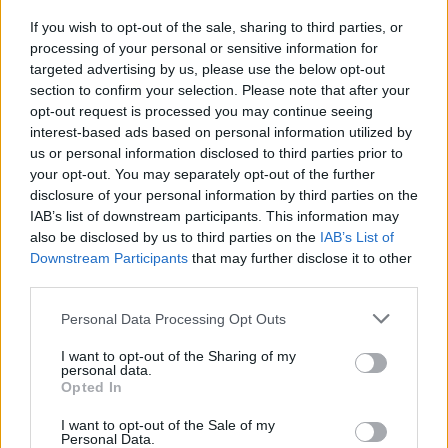
teljes szombati
If you wish to opt-out of the sale, sharing to third parties, or
programot, Magyar
processing of your personal or sensitive information for
Péter már délután
targeted advertising by us, please use the below opt-out
miniszterelnökké
section to confirm your selection. Please note that after your
válhat. Két héttel a
opt-out request is processed you may continue seeing
választások után is
interest-based ads based on personal information utilized by
beleláthattunk a
us or personal information disclosed to third parties prior to
your opt-out. You may separately opt-out of the further
számokba, a Fidesz támogatottsága viszont ahhoz képest is a
disclosure of your personal information by third parties on the
mélybe zuhant, már a 20%-ot is alig haladja meg, miközben a
IAB’s list of downstream participants. This information may
Tisza döbbenetes magasságokban szárnyal. A polgárok döntő
also be disclosed by us to third parties on the
IAB’s List of
többsége pedig bíróság elé állíttatná Orbánt.
Downstream Participants
that may further disclose it to other
third parties.
TOVÁBB OLVASOM
Please note that this website/app uses one or more Google
Personal Data Processing Opt Outs
services and may gather and store information including but
,
,
,
,
,
Választások
beiktatás
bíróság
fidesz
fölény
Magyar Péter
not limited to your visit or usage behaviour. You may click to
I want to opt-out of the Sharing of my
,
,
,
,
,
,
,
medián
mérés
miniszterelnök
Orbán Viktor
parlament
pontos
program
personal data.
grant or deny consent to Google and its third-party tags to
,
,
Opted In
rendszerváltás
szombat
tisza part
use your data for below specified purposes in below Google
consent section.
I want to opt-out of the Sale of my
Personal Data.
Egyetlen rossz döntés bíróság elé vitte a 19