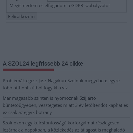
Megismertem és elfogadom a
GDPR-szabályzat
ot
Nem szeretne lemaradni semmiről? Csak egy kattintás, és hírlevelünk a
legfrissebb információkkal és exkluzív tartalmakkal hétről hétre
postaládájába érkezik!
A SZOL24 legfrissebb 24 cikke
Problémák egész Jász-Nagykun-Szolnok megyében: egyre
több otthoni kútból fogy ki a víz
Már magasabb szinten is nyomoznak Szijjártó
büntetőügyében, vesztegetés miatt 3 év letöltendőt kaphat és
ez csak az egyik botrány
Szolnokon egy kulcsfontosságú körforgalmat részlegesen
lezárnak a napokban, a közlekedés az átlagost is meghaladó