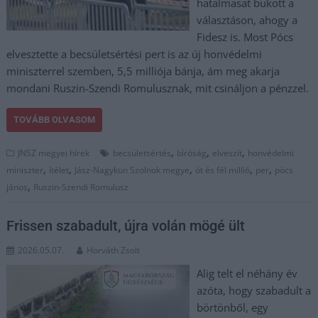
hatalmasat bukott a
választáson, ahogy a
Fidesz is. Most Pócs
elvesztette a becsületsértési pert is az új honvédelmi
miniszterrel szemben, 5,5 milliója bánja, ám meg akarja
mondani Ruszin-Szendi Romulusznak, mit csináljon a pénzzel.
TOVÁBB OLVASOM
,
,
,
JNSZ megyei hírek
becsületsértés
bíróság
elveszít
honvédelmi
,
,
,
,
,
miniszter
ítélet
Jász-Nagykun Szolnok megye
öt és fél millió
per
pöcs
,
jános
Ruszin-Szendi Romulusz
Frissen szabadult, újra volán mögé ült
2026.05.07.
Horváth Zsolt
Alig telt el néhány év
azóta, hogy szabadult a
börtönből, egy