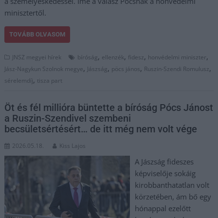
a személyeskedéssel. Íme a válasz Pócsnak a honvédelmi
minisztertől.
TOVÁBB OLVASOM
,
,
,
,
JNSZ megyei hírek
bíróság
ellenzék
fidesz
honvédelmi miniszter
,
,
,
,
Jász-Nagykun Szolnok megye
Jászság
pöcs jános
Ruszin-Szendi Romulusz
,
sérelemdíj
tisza part
Öt és fél millióra büntette a bíróság Pócs Jánost
a Ruszin-Szendivel szembeni
becsületsértésért… de itt még nem volt vége
2026.05.18.
Kiss Lajos
A Jászság fideszes
képviselője sokáig
kirobbanthatatlan volt
körzetében, ám bő egy
hónappal ezelőtt