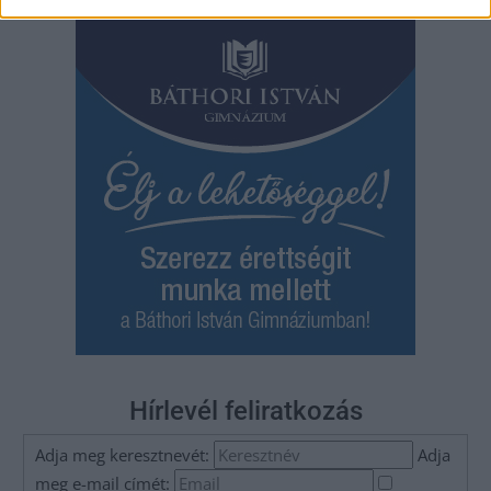
Hírlevél feliratkozás
Adja meg keresztnevét:
Adja
meg e-mail címét: