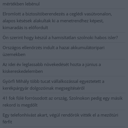
mértékben lebénul
Elromlott a biztosítóberendezés a ceglédi vasútvonalon,
alapos késések alakultak ki a menetrendhez képest,
kimaradás is előfordult
Ön szerint hogy készül a hamisítatlan szolnoki habos isler?
Országos ellenőrzés indult a hazai akkumulátoripari
üzemekben
Az idei év leglassabb növekedését hozta a június a
kiskereskedelemben
Györfi Mihály több tucat vállalkozással egyeztetett a
kerékpárgyár dolgozóinak megsegítéséről
41 fok fölé forrósodott az ország, Szolnokon pedig egy másik
rekord is megdőlt
Egy telefonhívást akart, végül rendőrök vitték el a mezőtúri
férfit