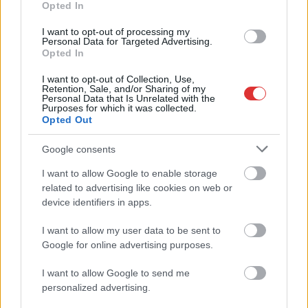
Opted In
éves horgászt
I want to opt-out of processing my
2026.05.06.
Horváth Zsolt
Personal Data for Targeted Advertising.
Opted In
Egy rutinnak tűnő
horgászat pillanatok
I want to opt-out of Collection, Use,
Retention, Sale, and/or Sharing of my
alatt jogi üggyé válhat,
Personal Data that Is Unrelated with the
ha valaki figyelmen
Purposes for which it was collected.
Opted Out
kívül hagyja a
szabályokat. Egy fiatal
Google consents
férfi esete jól mutatja,
I want to allow Google to enable storage
mennyire szigorúan
related to advertising like cookies on web or
veszik a hatóságok a természetvédelmi és halgazdálkodási
device identifiers in apps.
előírások betartását.
I want to allow my user data to be sent to
TOVÁBB OLVASOM
Google for online advertising purposes.
,
,
,
Kék hírek
bíróság
horgászat
nagykunsági-főcsatorna
I want to allow Google to send me
,
,
szabálysértés
természetvédelem
tiszafüred
personalized advertising.