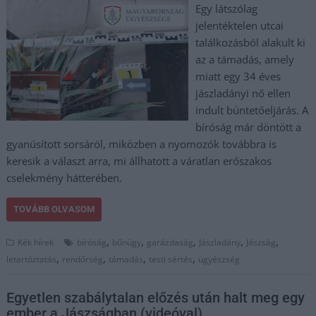
Egy látszólag
jelentéktelen utcai
találkozásból alakult ki
az a támadás, amely
miatt egy 34 éves
jászladányi nő ellen
indult büntetőeljárás. A
bíróság már döntött a
gyanúsított sorsáról, miközben a nyomozók továbbra is
keresik a választ arra, mi állhatott a váratlan erőszakos
cselekmény hátterében.
TOVÁBB OLVASOM
,
,
,
,
,
Kék hírek
bíróság
bűnügy
garázdaság
Jászladány
Jászság
,
,
,
,
letartóztatás
rendőrség
támadás
testi sértés
ügyészség
Egyetlen szabálytalan előzés után halt meg egy
ember a Jászságban (videóval)