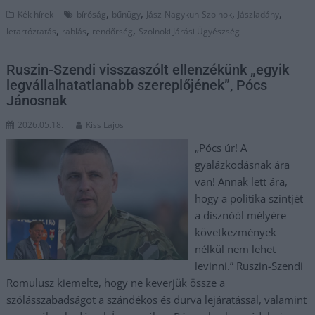
,
,
,
,
Kék hírek
bíróság
bűnügy
Jász-Nagykun-Szolnok
Jászladány
,
,
,
letartóztatás
rablás
rendőrség
Szolnoki Járási Ügyészség
Ruszin-Szendi visszaszólt ellenzékünk „egyik
legvállalhatatlanabb szereplőjének”, Pócs
Jánosnak
2026.05.18.
Kiss Lajos
„Pócs úr! A
gyalázkodásnak ára
van! Annak lett ára,
hogy a politika szintjét
a disznóól mélyére
következmények
nélkül nem lehet
levinni.” Ruszin-Szendi
Romulusz kiemelte, hogy ne keverjük össze a
szólásszabadságot a szándékos és durva lejáratással, valamint