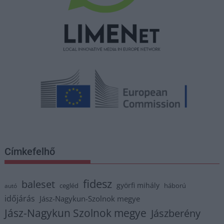
Címkefelhő
fidesz
baleset
györfi mihály
cegléd
háború
autó
időjárás
Jász-Nagykun-Szolnok megye
Jász-Nagykun Szolnok megye
Jászberény