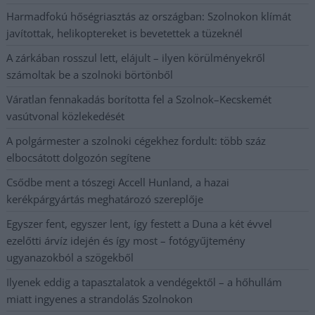
Harmadfokú hőségriasztás az országban: Szolnokon klímát
javítottak, helikoptereket is bevetettek a tüzeknél
A zárkában rosszul lett, elájult – ilyen körülményekről
számoltak be a szolnoki börtönből
Váratlan fennakadás borította fel a Szolnok–Kecskemét
vasútvonal közlekedését
A polgármester a szolnoki cégekhez fordult: több száz
elbocsátott dolgozón segítene
Csődbe ment a tószegi Accell Hunland, a hazai
kerékpárgyártás meghatározó szereplője
Egyszer fent, egyszer lent, így festett a Duna a két évvel
ezelőtti árvíz idején és így most – fotógyűjtemény
ugyanazokból a szögekből
Ilyenek eddig a tapasztalatok a vendégektől – a hőhullám
miatt ingyenes a strandolás Szolnokon