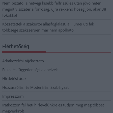
Nem biztató: a hétvégi kisebb felfrissülés után jövő héten
megint visszatér a forróság, újra rekkenő hőség jön, akár 38
fokokkal
Közzétették a szakértői állásfoglalást, a Fiumei úti fák
többsége szakszerűen már nem ápolható
Elérhetőség
Adatkezelési tájékoztató
Etikai és függetlenségi alapelvek
Hirdetési árak
Hozzászólási és Moderálási Szabályzat
Impresszum
Iratkozzon fel heti hírlevelünkre és tudjon meg még többet
megyénkről!