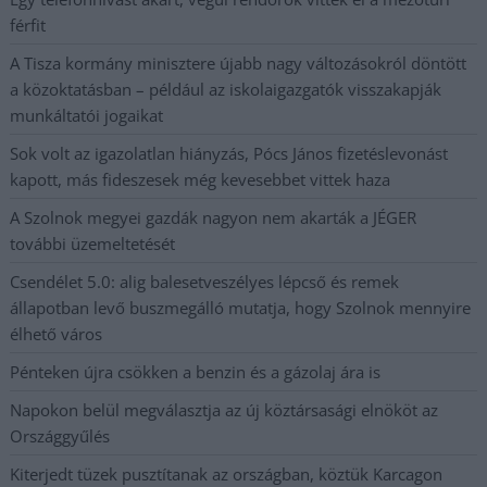
férfit
A Tisza kormány minisztere újabb nagy változásokról döntött
a közoktatásban – például az iskolaigazgatók visszakapják
munkáltatói jogaikat
Sok volt az igazolatlan hiányzás, Pócs János fizetéslevonást
kapott, más fideszesek még kevesebbet vittek haza
A Szolnok megyei gazdák nagyon nem akarták a JÉGER
további üzemeltetését
Csendélet 5.0: alig balesetveszélyes lépcső és remek
állapotban levő buszmegálló mutatja, hogy Szolnok mennyire
élhető város
Pénteken újra csökken a benzin és a gázolaj ára is
Napokon belül megválasztja az új köztársasági elnököt az
Országgyűlés
Kiterjedt tüzek pusztítanak az országban, köztük Karcagon