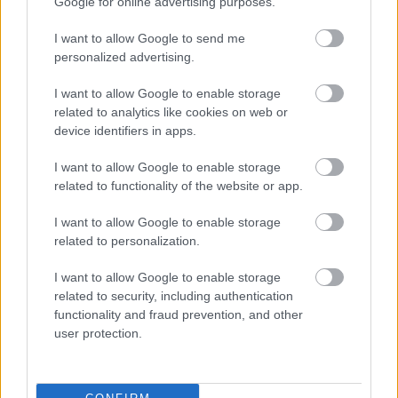
Google for online advertising purposes.
I want to allow Google to send me
personalized advertising.
I want to allow Google to enable storage
Hírlevél feliratkozás
related to analytics like cookies on web or
device identifiers in apps.
Adja meg keresztnevét:
Adja
meg e-mail címét:
I want to allow Google to enable storage
Megismertem és elfogadom a
GDPR-szabályzat
ot
related to functionality of the website or app.
I want to allow Google to enable storage
related to personalization.
Nem szeretne lemaradni semmiről? Csak egy kattintás, és hírlevelünk a
legfrissebb információkkal és exkluzív tartalmakkal hétről hétre
I want to allow Google to enable storage
related to security, including authentication
postaládájába érkezik!
functionality and fraud prevention, and other
user protection.
A SZOL24 legfrissebb 24 cikke