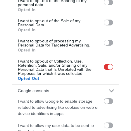
not limited to your visit or usage behaviour. You may click to
I want to opt-out of the Sharing of my
personal data.
2026.08.06.
Kiss Lajos
grant or deny consent to Google and its third-party tags to
Opted In
Csendélet 5.0: alig balesetveszélyes lépcső és
use your data for below specified purposes in below Google
remek állapotban levő buszmegálló mutatja, hogy
consent section.
I want to opt-out of the Sale of my
Szolnok mennyire élhető város
Personal Data.
Opted In
Ha csak ezeket a képeket látnánk, azt gondolnánk, hogy az
egyik leglepusztultabb balkáni vidéken járunk, de...
I want to opt-out of processing my
Personal Data for Targeted Advertising.
Szolnok
Opted In
I want to opt-out of Collection, Use,
Retention, Sale, and/or Sharing of my
Personal Data that Is Unrelated with the
Purposes for which it was collected.
Opted Out
Google consents
I want to allow Google to enable storage
related to advertising like cookies on web or
device identifiers in apps.
I want to allow my user data to be sent to