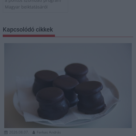
a pontos szombati program
Magyar beiktatásáról
Kapcsolódó cikkek
2026.08.07.
Farkas András