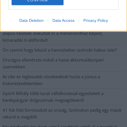
CONFIRM
Szolnokon egy kulcsfontosságú körforgalmat részlegesen
lezárnak a napokban, a közlekedés az átlagost is meghaladó
mértékben lebénul
Data Deletion
Data Access
Privacy Policy
Elromlott a biztosítóberendezés a ceglédi vasútvonalon,
alapos késések alakultak ki a menetrendhez képest,
kimaradás is előfordult
Ön szerint hogy készül a hamisítatlan szolnoki habos isler?
Országos ellenőrzés indult a hazai akkumulátoripari
üzemekben
Az idei év leglassabb növekedését hozta a június a
kiskereskedelemben
Györfi Mihály több tucat vállalkozással egyeztetett a
kerékpárgyár dolgozóinak megsegítéséről
41 fok fölé forrósodott az ország, Szolnokon pedig egy másik
rekord is megdőlt
Egy telefonhívást akart, végül rendőrök vitték el a mezőtúri