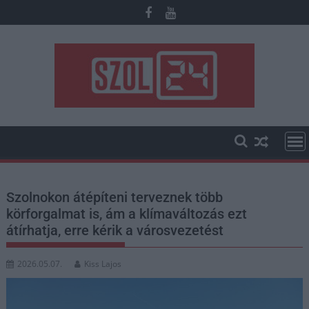
Skip
to
content
Szolnokon átépíteni terveznek több
körforgalmat is, ám a klímaváltozás ezt
átírhatja, erre kérik a városvezetést
2026.05.07.
Kiss Lajos