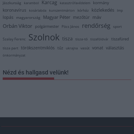
Karcag
kormány
Jászkunság
karambol
katasztrófavédelem
közlekedés
koronavírus
kórház
kosárlabda
kunszentmárton
lmp
Magyar Péter
máv
lopás
mezőtúr
magyarország
rendőrség
Orbán Viktor
polgármester
Pócs János
sport
Szolnok
tisza
tiszafüred
Szalay Ferenc
tisza-tó
tiszaföldvár
törökszentmiklós
vonat
választás
tűz
tisza part
vasút
ukrajna
önkormányzat
Nézd és hallgasd velünk!