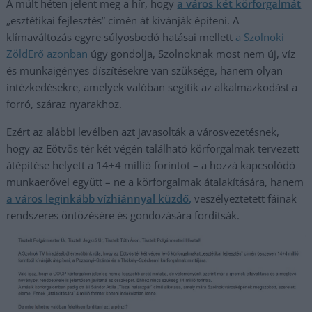
A múlt héten jelent meg a hír, hogy
a város két körforgalmát
„esztétikai fejlesztés” címén át kívánják építeni. A
klímaváltozás egyre súlyosbodó hatásai mellett
a Szolnoki
ZöldErő azonban
úgy gondolja, Szolnoknak most nem új, víz
és munkaigényes díszítésekre van szüksége, hanem olyan
intézkedésekre, amelyek valóban segítik az alkalmazkodást a
forró, száraz nyarakhoz.
Ezért az alábbi levélben azt javasolták a városvezetésnek,
hogy az Eötvös tér két végén található körforgalmak tervezett
átépítése helyett a 14+4 millió forintot – a hozzá kapcsolódó
munkaerővel együtt – ne a körforgalmak átalakítására, hanem
a város leginkább vízhiánnyal küzdő,
veszélyeztetett fáinak
rendszeres öntözésére és gondozására fordítsák.