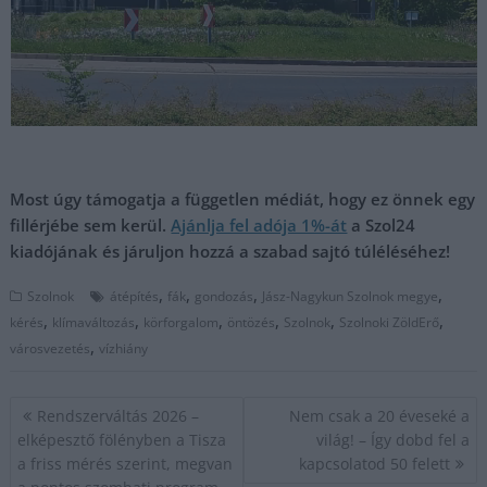
Most úgy támogatja a független médiát, hogy ez önnek egy
fillérjébe sem kerül.
Ajánlja fel adója 1%-át
a Szol24
kiadójának és járuljon hozzá a szabad sajtó túléléséhez!
,
,
,
,
Szolnok
átépítés
fák
gondozás
Jász-Nagykun Szolnok megye
,
,
,
,
,
,
kérés
klímaváltozás
körforgalom
öntözés
Szolnok
Szolnoki ZöldErő
,
városvezetés
vízhiány
Bejegyzés
Rendszerváltás 2026 –
Nem csak a 20 éveseké a
navigáció
elképesztő fölényben a Tisza
világ! – Így dobd fel a
a friss mérés szerint, megvan
kapcsolatod 50 felett