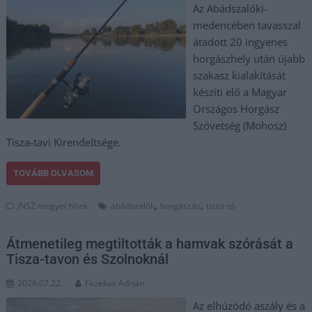
Az Abádszalóki-
medencében tavasszal
átadott 20 ingyenes
horgászhely után újabb
szakasz kialakítását
készíti elő a Magyar
Országos Horgász
Szövetség (Mohosz)
Tisza-tavi Kirendeltsége.
TOVÁBB OLVASOM
,
,
JNSZ megyei hírek
abádszalók
horgászás
tisza-tó
Átmenetileg megtiltották a hamvak szórását a
Tisza-tavon és Szolnoknál
2026.07.22.
Fazekas Adrián
Az elhúzódó aszály és a