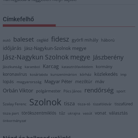
Címkefelhő
fidesz
baleset
györfi mihály
cegléd
háború
autó
időjárás
Jász-Nagykun-Szolnok megye
Jász-Nagykun Szolnok megye
Jászberény
Karcag
kormány
Jászkunság
karambol
katasztrófavédelem
közlekedés
koronavírus
kórház
kosárlabda
kunszentmárton
lmp
Magyar Péter
máv
lopás
mezőtúr
magyarország
rendőrség
Orbán Viktor
polgármester
Pócs János
sport
Szolnok
tisza
tiszafüred
Szalay Ferenc
tisza-tó
tiszaföldvár
törökszentmiklós
vonat
választás
tűz
tisza part
vasút
ukrajna
önkormányzat