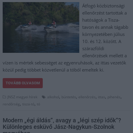
Átfogó közbiztonsági
ellenőrzést tartottak a
hatóságok a Tisza-
tavon és annak tágabb
környezetében július
10. és 12. között. A
szárazföldi
ellenőrzések mellett a
vízen is mértek sebességet az egyenruhások, az ittas vezetők
közül pedig többet közvetlenül a tóból emeltek ki.
TOVÁBB OLVASOM
,
,
,
,
,
JNSZ megyei hírek
alkohol
büntetés
ellenőrzés
ittas
pihenés
,
,
rendőrség
tisza-tó
tó
Modern „égi áldás”, avagy a „légi szép idők”?
Különleges esküvő Jász-Nagykun-Szolnok