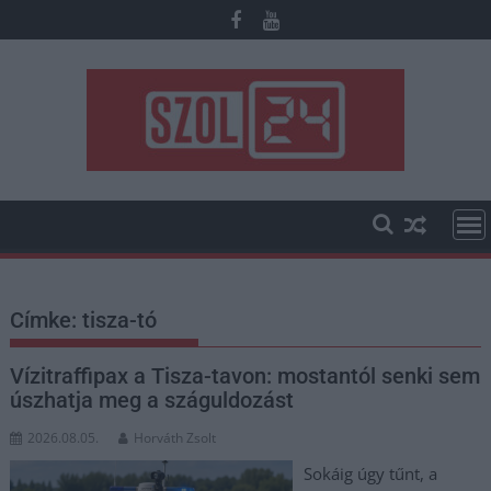
Skip
to
content
Címke:
tisza-tó
Vízitraffipax a Tisza-tavon: mostantól senki sem
úszhatja meg a száguldozást
2026.08.05.
Horváth Zsolt
Sokáig úgy tűnt, a