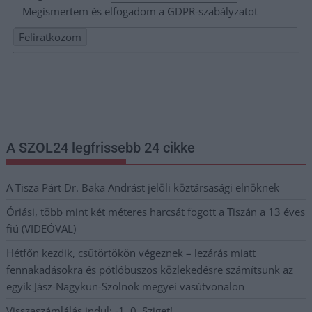
Megismertem és elfogadom a
GDPR-szabályzat
ot
Nem szeretne lemaradni semmiről? Csak egy kattintás, és hírlevelünk a
legfrissebb információkkal és exkluzív tartalmakkal hétről hétre
postaládájába érkezik!
A SZOL24 legfrissebb 24 cikke
A Tisza Párt Dr. Baka Andrást jelöli köztársasági elnöknek
Óriási, több mint két méteres harcsát fogott a Tiszán a 13 éves
fiú (VIDEÓVAL)
Hétfőn kezdik, csütörtökön végeznek – lezárás miatt
fennakadásokra és pótlóbuszos közlekedésre számítsunk az
egyik Jász-Nagykun-Szolnok megyei vasútvonalon
Visszaszámlálás indul: -1, 0, Sziget!