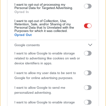
programmal érkezik
I want to opt-out of processing my
Personal Data for Targeted Advertising.
Tiszafüredre a Magyar
Opted In
Tavak Fesztiválja. A
Tisza-tónál ezúttal
I want to opt-out of Collection, Use,
Retention, Sale, and/or Sharing of my
színházi előadás és
Personal Data that Is Unrelated with the
Purposes for which it was collected.
kerékpáros túra is
Opted Out
része lesz a
rendezvénynek.
Google consents
I want to allow Google to enable storage
TOVÁBB OLVASOM
related to advertising like cookies on web or
device identifiers in apps.
,
,
JNSZ megyei hírek
kerékpártúra
lovas rock-musical
magyar tavak
,
,
,
fesztiválja
Morotva Kerékpáros Pihenőpark
Nemzetébresztő
nyári
I want to allow my user data to be sent to
,
,
,
,
program
Széchenyi István
tisza-tó
tiszafüred
tókerülés
Google for online advertising purposes.
I want to allow Google to send me
Rengeteg önkéntes indult harcba a Tiszát
personalized advertising.
elárasztó mikroműanyag ellen
I want to allow Google to enable storage
2026.06.14.
szol24.hu