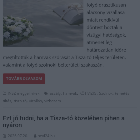
folyó drasztikusan
alacsony vízállása
miatt rendkívüli
döntést hoztak a
vízügyi hatóságok,
átmenetileg
határozatlan időre
megtiltották a hamvak szórását a Tisza-tó teljes területén,
valamint a folyó szolnoki belterületi szakaszán.
TOVÁBB OLVASOM
,
,
,
,
,
JNSZ megyei hírek
aszály
hamvak
KÖTIVIZIG
Szolnok
temetés
,
,
,
tiltás
tisza-tó
vizállás
vízhozam
Ezt jó tudni, ha a Tisza-tó közelében pihen a
nyáron
2026.07.20.
szol24.hu