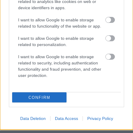
related to analytics like cookies on web or
A magyarországi
device identifiers in apps.
felszíni és felszín alatti
vizek kritikus helyzete
I want to allow Google to enable storage
miatt a puszta
related to functionality of the website or app.
folyószabályozás kora
I want to allow Google to enable storage
lejárt, helyette radikális
related to personalization.
és tudatos
vízgazdálkodásra van
I want to allow Google to enable storage
szükség – figyelmeztetett az élő környezetért felelős miniszter
related to security, including authentication
a VII. Tisza-tavi PET Kupa tiszafüredi megnyitóján.
functionality and fraud prevention, and other
user protection.
TOVÁBB OLVASOM
,
,
,
,
Magyarország
aszály
gajdos lászló
környezetvédelem
pet
pet
CONFIRM
,
,
,
kupa
természet
tisza-tó
víz
Bejegyzés
Data Deletion
Data Access
Privacy Policy
Régebbi bejegyzések
navigáció