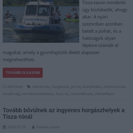
Tisza-tavon mindenki
úgy közlekedik, ahogy
akar. A nyári
szezonban azonban
betelt a pohár, és a
hatóságok olyan
lépésre szánták el
magukat, amely a gyorshajózók életét alaposan
megnehezítheti.
TOVÁBB OLVASOM
,
,
,
,
,
Kék hírek
ellenőrzés
horgászat
jet ski
közlekedés
motorcsónak
,
,
,
,
rendőrség
természetvédelem
tisza-tó
vízirendészet
vízitraffipax
Tovább bővülnek az ingyenes horgászhelyek a
Tisza-tónál
2026.07.26.
Palinkas Janos