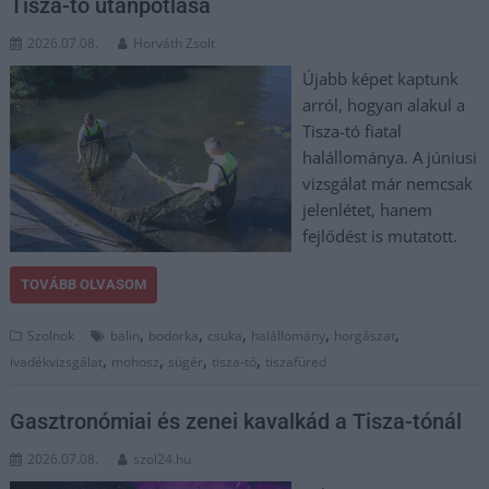
Tisza-tó utánpótlása
2026.07.08.
Horváth Zsolt
Újabb képet kaptunk
arról, hogyan alakul a
Tisza-tó fiatal
halállománya. A júniusi
vizsgálat már nemcsak
jelenlétet, hanem
fejlődést is mutatott.
TOVÁBB OLVASOM
,
,
,
,
,
Szolnok
balin
bodorka
csuka
halállomány
horgászat
,
,
,
,
ivadékvizsgálat
mohosz
sügér
tisza-tó
tiszafüred
Gasztronómiai és zenei kavalkád a Tisza-tónál
2026.07.08.
szol24.hu