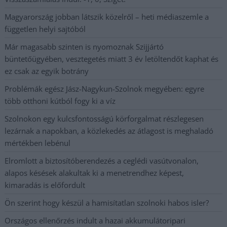
Magyarország jobban látszik közelről – heti médiaszemle a
független helyi sajtóból
Már magasabb szinten is nyomoznak Szijjártó
büntetőügyében, vesztegetés miatt 3 év letöltendőt kaphat és
ez csak az egyik botrány
Problémák egész Jász-Nagykun-Szolnok megyében: egyre
több otthoni kútból fogy ki a víz
Szolnokon egy kulcsfontosságú körforgalmat részlegesen
lezárnak a napokban, a közlekedés az átlagost is meghaladó
mértékben lebénul
Elromlott a biztosítóberendezés a ceglédi vasútvonalon,
alapos késések alakultak ki a menetrendhez képest,
kimaradás is előfordult
Ön szerint hogy készül a hamisítatlan szolnoki habos isler?
Országos ellenőrzés indult a hazai akkumulátoripari