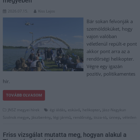
megyében
2026.07.15.
Kiss Lajos
Bár sokan felvonják a
szemöldöküket, hogy
vajon valóban
véletlenül repült-e pont
akkor pont arra az a
rendőrségi helikopter.
Végre egy igazán
pozitív, politikamentes
hír.
TOVÁBB OLVASOM
,
,
,
JNSZ megyei hírek
égi áldás
esküvő
helikopter
Jász-Nagykun
,
,
,
,
,
,
Szolnok megye
Jászberény
légi jármű
rendőrség
tisza-tó
ünnep
véletlen
Friss vizsgálat mutatta meg, hogyan alakul a