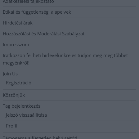
Adatkezelési tájékoztató
Etikai és függetlenségi alapelvek
Hirdetési árak
Hozzászólási és Moderálási Szabályzat
Impresszum
Iratkozzon fel heti hírlevelünkre és tudjon meg még többet
megyénkről!
Join Us
Regisztráció
Köszönjük
Tag bejelentkezés
Jelszó visszaállítása
Profil
Támogassa a független helyi sajtót!