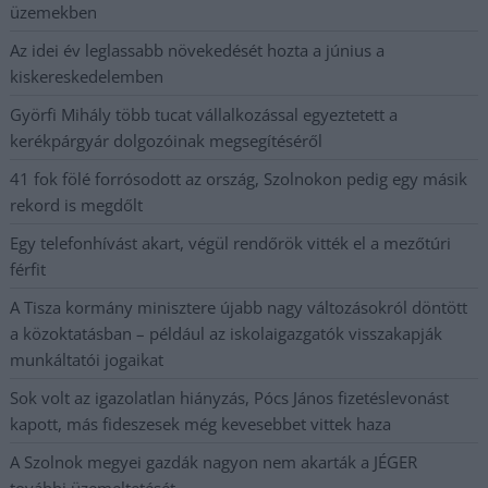
üzemekben
Az idei év leglassabb növekedését hozta a június a
kiskereskedelemben
Györfi Mihály több tucat vállalkozással egyeztetett a
kerékpárgyár dolgozóinak megsegítéséről
41 fok fölé forrósodott az ország, Szolnokon pedig egy másik
rekord is megdőlt
Egy telefonhívást akart, végül rendőrök vitték el a mezőtúri
férfit
A Tisza kormány minisztere újabb nagy változásokról döntött
a közoktatásban – például az iskolaigazgatók visszakapják
munkáltatói jogaikat
Sok volt az igazolatlan hiányzás, Pócs János fizetéslevonást
kapott, más fideszesek még kevesebbet vittek haza
A Szolnok megyei gazdák nagyon nem akarták a JÉGER
további üzemeltetését