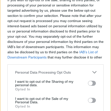
If you wish to opt-out of the sale, sharing to third parties, or
processing of your personal or sensitive information for
2026.07.08.
Horváth Zsolt
targeted advertising by us, please use the below opt-out
Szokatlan látvány
section to confirm your selection. Please note that after your
fogadta az arra járókat
opt-out request is processed you may continue seeing
a Tisza-tó Abádszalóki-
interest-based ads based on personal information utilized by
us or personal information disclosed to third parties prior to
medencéjében, a
your opt-out. You may separately opt-out of the further
jelenség több kérdést
disclosure of your personal information by third parties on the
is felvet.
IAB’s list of downstream participants. This information may
also be disclosed by us to third parties on the
IAB’s List of
TOVÁBB OLVASOM
Downstream Participants
that may further disclose it to other
third parties.
,
,
JNSZ megyei hírek
Abádszalóki-medence
amuri kagyló
Please note that this website/app uses one or more Google
,
,
,
,
,
Personal Data Processing Opt Outs
kagylópusztulás
kötivizig
természet
tisza-tó
vízi atka
vízminőség
services and may gather and store information including but
not limited to your visit or usage behaviour. You may click to
I want to opt-out of the Sharing of my
personal data.
Lovas rock-musical és bringás tókerülés:
grant or deny consent to Google and its third-party tags to
Opted In
szokatlan hétvégére készül Tiszafüred
use your data for below specified purposes in below Google
consent section.
I want to opt-out of the Sale of my
2026.06.30.
Horváth Zsolt
Personal Data.
Opted In
Július végén kétnapos