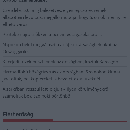
Csendélet 5.0: alig balesetveszélyes lépcső és remek
állapotban levő buszmegálló mutatja, hogy Szolnok mennyire
élhető város
Pénteken újra csökken a benzin és a gázolaj ára is
Napokon belül megválasztja az új köztársasági elnököt az
Országgyűlés
Kiterjedt tüzek pusztítanak az országban, köztük Karcagon
Harmadfokú hőségriasztás az országban: Szolnokon klímát
javítottak, helikoptereket is bevetettek a tüzeknél
A zárkában rosszul lett, elájult – ilyen körülményekről
számoltak be a szolnoki börtönből
Elérhetőség