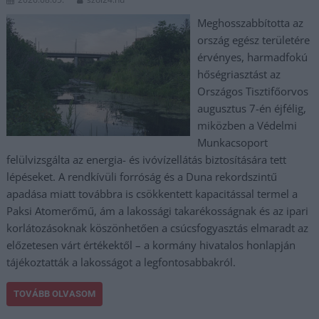
Meghosszabbította az
ország egész területére
érvényes, harmadfokú
hőségriasztást az
Országos Tisztifőorvos
augusztus 7-én éjfélig,
miközben a Védelmi
Munkacsoport
felülvizsgálta az energia- és ivóvízellátás biztosítására tett
lépéseket. A rendkívüli forróság és a Duna rekordszintű
apadása miatt továbbra is csökkentett kapacitással termel a
Paksi Atomerőmű, ám a lakossági takarékosságnak és az ipari
korlátozásoknak köszönhetően a csúcsfogyasztás elmaradt az
előzetesen várt értékektől – a kormány hivatalos honlapján
tájékoztatták a lakosságot a legfontosabbakról.
TOVÁBB OLVASOM