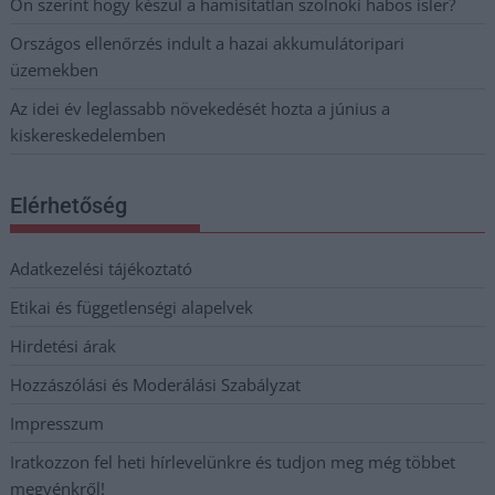
Ön szerint hogy készül a hamisítatlan szolnoki habos isler?
Országos ellenőrzés indult a hazai akkumulátoripari
üzemekben
Az idei év leglassabb növekedését hozta a június a
kiskereskedelemben
Elérhetőség
Adatkezelési tájékoztató
Etikai és függetlenségi alapelvek
Hirdetési árak
Hozzászólási és Moderálási Szabályzat
Impresszum
Iratkozzon fel heti hírlevelünkre és tudjon meg még többet
megyénkről!