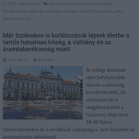
,
,
,
,
,
JNSZ megyei hírek
áram
aszály
duna
energia
hőség
,
,
,
,
,
hőségriasztás
időjárás
mezőtúr
országos tisztifőorvos
paks
paksi
,
atomerőmű
víz
Már Szolnokon is korlátozások léptek életbe a
tartós hatalmas hőség, a vízhiány és az
áramtakarékosság miatt
2026.08.05.
Kiss Lajos
Az eddigi döntések
nem befolyásolják
durván a lakosság
komfortérzetét, de
városunknak is
reagálnia kellett a
huzamos ideje tartó
38-40 fokos
hőmérsékletekre és a rendkívüli szárazságra, nem beszélve az
áramspórolós felhívásról.