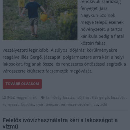
rendkívüli szárazság
fenyegeti Jász-
Nagykun-Szolnok
megye településeinek
növényzetét, a tartós
kánikula pedig a fiatal
köztéri fákat
veszélyezteti leginkább. A súlyos időjárási körülményekre
reagálva Illés Gergő, Jászapáti polgármestere arra kéri a helyi
lakosokat, fogjanak össze, és rendszeres öntözéssel segítsék a
városszerte kiültetett facsemeték megóvását.
TOVÁBB OLVASOM
,
,
,
,
,
JNSZ megyei hírek
fa
hőségriasztás
időjárás
illés gergő
Jászapáti
,
,
,
,
,
,
környezet
locsolás
nyár
öntözés
természetvédelem
víz
zöld
Felelős ivóvízhasználatra kéri a lakosságot a
vízmű