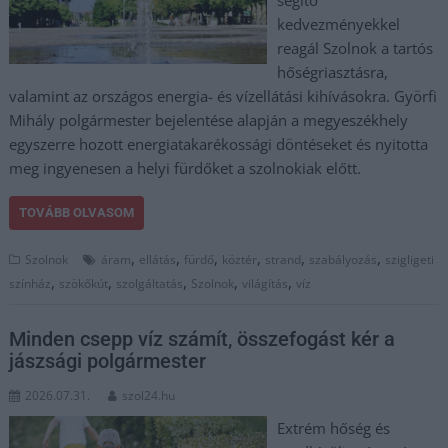
segítő
kedvezményekkel
reagál Szolnok a tartós
hőségriasztásra,
valamint az országos energia- és vízellátási kihívásokra. Györfi
Mihály polgármester bejelentése alapján a megyeszékhely
egyszerre hozott energiatakarékossági döntéseket és nyitotta
meg ingyenesen a helyi fürdőket a szolnokiak előtt.
TOVÁBB OLVASOM
,
,
,
,
,
,
Szolnok
áram
ellátás
fürdő
köztér
strand
szabályozás
szigligeti
,
,
,
,
,
színház
szökőkút
szolgáltatás
Szolnok
világítás
víz
Minden csepp víz számít, összefogást kér a
jászsági polgármester
2026.07.31.
szol24.hu
Extrém hőség és