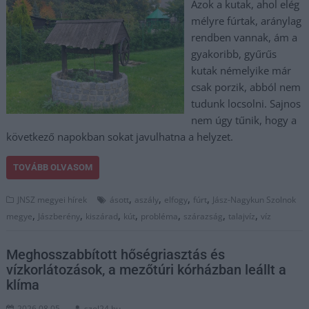
Azok a kutak, ahol elég
mélyre fúrtak, aránylag
rendben vannak, ám a
gyakoribb, gyűrűs
kutak némelyike már
csak porzik, abból nem
tudunk locsolni. Sajnos
nem úgy tűnik, hogy a
következő napokban sokat javulhatna a helyzet.
TOVÁBB OLVASOM
,
,
,
,
JNSZ megyei hírek
ásott
aszály
elfogy
fúrt
Jász-Nagykun Szolnok
,
,
,
,
,
,
,
megye
Jászberény
kiszárad
kút
probléma
szárazság
talajvíz
víz
Meghosszabbított hőségriasztás és
vízkorlátozások, a mezőtúri kórházban leállt a
klíma
2026.08.05.
szol24.hu