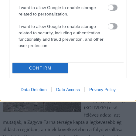
I want to allow Google to enable storage
,
,
,
,
JNSZ megyei hírek
cibakháza
holtág
látogatóközpont
natura 2000
related to personalization.
,
,
természet
tisza
víz
I want to allow Google to enable storage
related to security, including authentication
Drasztikus vízhiány sújtja a Zagyvát
functionality and fraud prevention, and other
Jászteleknél
user protection.
2026.07.15.
szol24.hu
A tartós szárazság
CONFIRM
megdöbbentő
lenyomatot hagy a
Zagyva vízjárásán: a
Data Deletion
Data Access
Privacy Policy
Közép-Tisza-vidéki
Vízügyi Igazgatóság
(KÖTIVIZIG) első
féléves adatai azt
mutatják, a Zagyva-Tarna térsége kapta a legkevesebb égi
áldást a régióban, aminek következtében a folyó vízállása