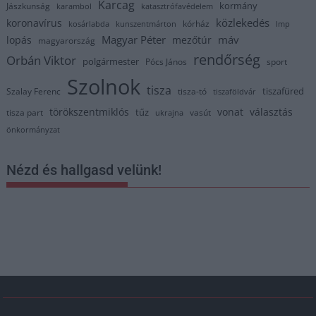
Karcag
kormány
Jászkunság
karambol
katasztrófavédelem
közlekedés
koronavírus
kórház
kosárlabda
kunszentmárton
lmp
Magyar Péter
máv
lopás
mezőtúr
magyarország
rendőrség
Orbán Viktor
polgármester
Pócs János
sport
Szolnok
tisza
tiszafüred
Szalay Ferenc
tisza-tó
tiszaföldvár
törökszentmiklós
vonat
választás
tűz
tisza part
vasút
ukrajna
önkormányzat
Nézd és hallgasd velünk!