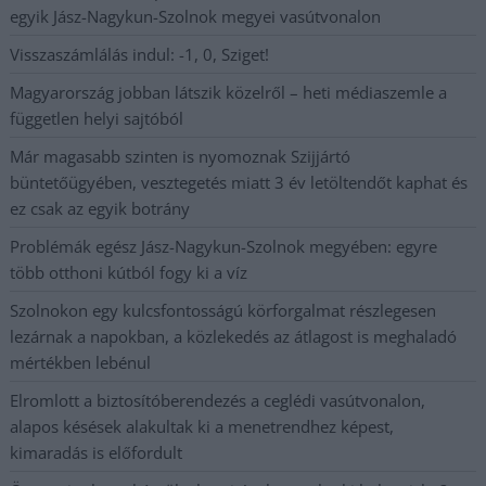
egyik Jász-Nagykun-Szolnok megyei vasútvonalon
Visszaszámlálás indul: -1, 0, Sziget!
Magyarország jobban látszik közelről – heti médiaszemle a
független helyi sajtóból
Már magasabb szinten is nyomoznak Szijjártó
büntetőügyében, vesztegetés miatt 3 év letöltendőt kaphat és
ez csak az egyik botrány
Problémák egész Jász-Nagykun-Szolnok megyében: egyre
több otthoni kútból fogy ki a víz
Szolnokon egy kulcsfontosságú körforgalmat részlegesen
lezárnak a napokban, a közlekedés az átlagost is meghaladó
mértékben lebénul
Elromlott a biztosítóberendezés a ceglédi vasútvonalon,
alapos késések alakultak ki a menetrendhez képest,
kimaradás is előfordult