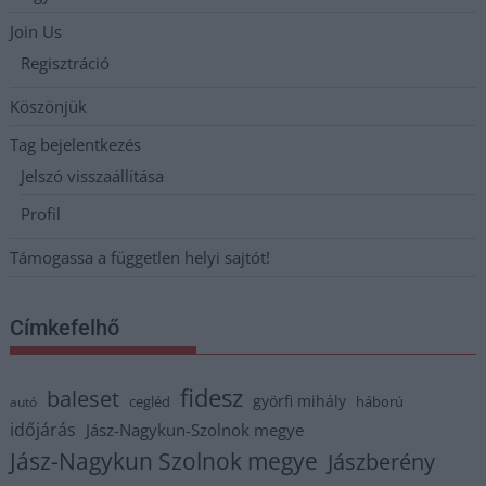
Join Us
Regisztráció
Köszönjük
Tag bejelentkezés
Jelszó visszaállítása
Profil
Támogassa a független helyi sajtót!
Címkefelhő
fidesz
baleset
györfi mihály
cegléd
háború
autó
időjárás
Jász-Nagykun-Szolnok megye
Jász-Nagykun Szolnok megye
Jászberény