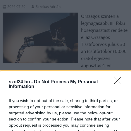
2026.07.29.
Fazekas Adrián
Országos szinten a
legmagasabb, III. fokú
hőségriasztást rendelte
el az Országos
Tisztifőorvos július 30-
án (csütörtökön) 00:00
órától egészen
augusztus 4-én
(kedden) ugyaneddig. A tartós kánikula az emberi szervezetet
és a vízellátó hálózatot is egyaránt rendkívüli terhelés alá
szol24.hu -
Do Not Process My Personal
helyezi, ezért a szolgáltató a fogyasztás mérséklését kéri.
Information
TOVÁBB OLVASOM
If you wish to opt-out of the sale, sharing to third parties, or
processing of your personal or sensitive information for
,
,
,
,
,
JNSZ megyei hírek
targeted advertising by us, please use the below opt-out
forróság
hőség
hőségriasztás
ivóvíz
liter
section to confirm your selection. Please note that after your
,
,
,
pazarlás
tiszamenti regionális vízművek
trv
víz
opt-out request is processed you may continue seeing