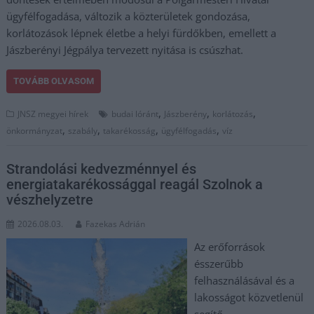
ügyfélfogadása, változik a közterületek gondozása,
korlátozások lépnek életbe a helyi fürdőkben, emellett a
Jászberényi Jégpálya tervezett nyitása is csúszhat.
TOVÁBB OLVASOM
,
,
,
JNSZ megyei hírek
budai lóránt
Jászberény
korlátozás
,
,
,
,
önkormányzat
szabály
takarékosság
ügyfélfogadás
víz
Strandolási kedvezménnyel és
energiatakarékossággal reagál Szolnok a
vészhelyzetre
2026.08.03.
Fazekas Adrián
Az erőforrások
ésszerűbb
felhasználásával és a
lakosságot közvetlenül