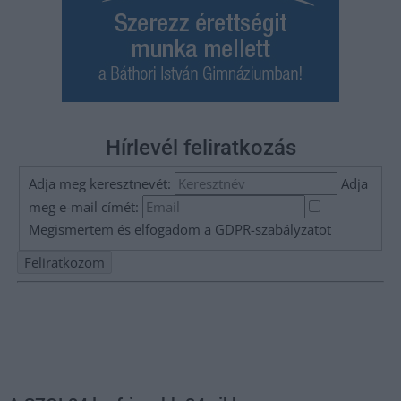
Hírlevél feliratkozás
Adja meg keresztnevét:
Adja
meg e-mail címét:
Megismertem és elfogadom a
GDPR-szabályzat
ot
Nem szeretne lemaradni semmiről? Csak egy kattintás, és hírlevelünk a
legfrissebb információkkal és exkluzív tartalmakkal hétről hétre
postaládájába érkezik!