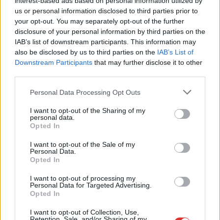
interest-based ads based on personal information utilized by
Ismét egy látványos csőtörés Szolnokon
us or personal information disclosed to third parties prior to
(VIDEÓVAL)
your opt-out. You may separately opt-out of the further
disclosure of your personal information by third parties on the
2026.07.28.
Kiss Lajos
IAB’s list of downstream participants. This information may
Az úgymond
also be disclosed by us to third parties on the
IAB’s List of
Downstream Participants
that may further disclose it to other
„megszokott” helyek
third parties.
egyikén tört el a vízcső
Szolnokon, nem kevés
Please note that this website/app uses one or more Google
Personal Data Processing Opt Outs
bonyodalmat okozva
services and may gather and store information including but
ott lakóknak és az arra
not limited to your visit or usage behaviour. You may click to
I want to opt-out of the Sharing of my
personal data.
grant or deny consent to Google and its third-party tags to
közlekedőknek.
Opted In
use your data for below specified purposes in below Google
consent section.
I want to opt-out of the Sale of my
TOVÁBB OLVASOM
Personal Data.
Opted In
,
,
,
Szolnok
ady endre út
csőtörés
Jász-Nagykun Szolnok megye
,
,
,
,
I want to opt-out of processing my
látványos
meghibásodás
rendszer
Szolnok
víz
Personal Data for Targeted Advertising.
Opted In
Látogatóközpont és vízi sétány épül a cibakházi
I want to opt-out of Collection, Use,
holtágnál
Retention, Sale, and/or Sharing of my