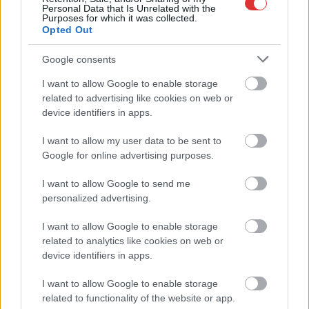
Personal Data that Is Unrelated with the
Purposes for which it was collected.
2026.07.18.
szol24.hu
Opted Out
Modern
szabadidőparkkal és
Google consents
egy többfunkciós
I want to allow Google to enable storage
látogatóközponttal
related to advertising like cookies on web or
lendítik fel a turizmust
device identifiers in apps.
Cibakházán, a Tisza
I want to allow my user data to be sent to
egyik jelentős
Google for online advertising purposes.
holtágánál. Bár a közel
17 kilométer hosszú, tekintélyes kiterjedésű vízfelület kiváló
I want to allow Google to send me
adottságokkal bír, a megfelelő infrastrukturális háttér hiánya
personalized advertising.
miatt a rejlő lehetőségeket eddig nem tudták teljeskörűen
kihasználni. A helyi önkormányzat kezdeményezésére induló,
I want to allow Google to enable storage
természetjárókat, családokat és horgászokat megcélzó
related to analytics like cookies on web or
device identifiers in apps.
fejlesztést a közbeszerzési eljárás nyertese, a Szilasi és Társa
Kft. valósíthatja meg.
I want to allow Google to enable storage
related to functionality of the website or app.
TOVÁBB OLVASOM