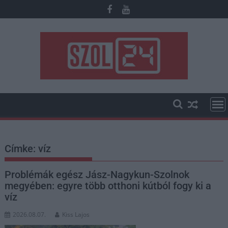
Skip
to
content
Címke:
víz
Problémák egész Jász-Nagykun-Szolnok
megyében: egyre több otthoni kútból fogy ki a
víz
2026.08.07.
Kiss Lajos