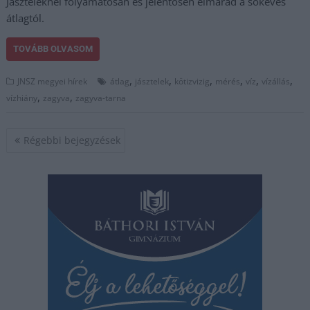
Jászteleknél folyamatosan és jelentősen elmarad a sokéves
átlagtól.
TOVÁBB OLVASOM
,
,
,
,
,
,
JNSZ megyei hírek
átlag
jásztelek
kötizvizig
mérés
víz
vízállás
,
,
vízhiány
zagyva
zagyva-tarna
Bejegyzés
Régebbi bejegyzések
navigáció