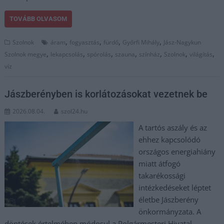
TOVÁBB OLVASOM
,
,
,
,
Szolnok
áram
fogyasztás
fürdő
Győrfi Mihály
Jász-Nagykun
,
,
,
,
,
,
,
Szolnok megye
lekapcsolás
spórolás
szauna
színház
Szolnok
világítás
víz
Jászberényben is korlátozásokat vezetnek be
2026.08.04.
szol24.hu
A tartós aszály és az
ehhez kapcsolódó
országos energiahiány
miatt átfogó
takarékossági
intézkedéseket léptet
életbe Jászberény
önkormányzata. A
döntések értelmében módosul a Polgármesteri Hivatal