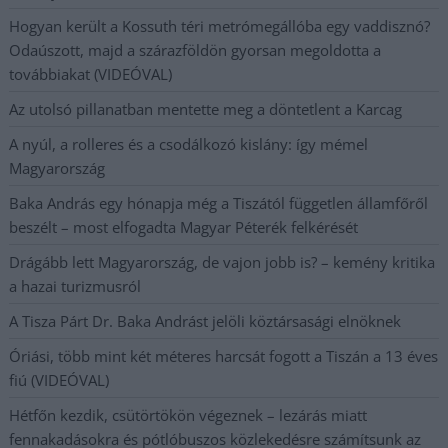
Hogyan került a Kossuth téri metrómegállóba egy vaddisznó?
Odaúszott, majd a szárazföldön gyorsan megoldotta a
továbbiakat (VIDEÓVAL)
Az utolsó pillanatban mentette meg a döntetlent a Karcag
A nyúl, a rolleres és a csodálkozó kislány: így mémel
Magyarország
Baka András egy hónapja még a Tiszától független államfőről
beszélt – most elfogadta Magyar Péterék felkérését
Drágább lett Magyarország, de vajon jobb is? – kemény kritika
a hazai turizmusról
A Tisza Párt Dr. Baka Andrást jelöli köztársasági elnöknek
Óriási, több mint két méteres harcsát fogott a Tiszán a 13 éves
fiú (VIDEÓVAL)
Hétfőn kezdik, csütörtökön végeznek – lezárás miatt
fennakadásokra és pótlóbuszos közlekedésre számítsunk az