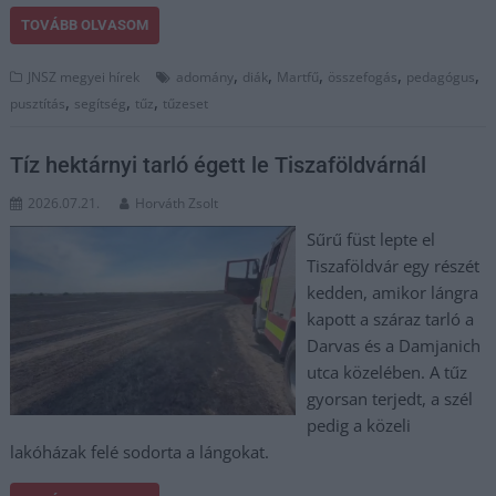
TOVÁBB OLVASOM
,
,
,
,
,
JNSZ megyei hírek
adomány
diák
Martfű
összefogás
pedagógus
,
,
,
pusztítás
segítség
tűz
tűzeset
Tíz hektárnyi tarló égett le Tiszaföldvárnál
2026.07.21.
Horváth Zsolt
Sűrű füst lepte el
Tiszaföldvár egy részét
kedden, amikor lángra
kapott a száraz tarló a
Darvas és a Damjanich
utca közelében. A tűz
gyorsan terjedt, a szél
pedig a közeli
lakóházak felé sodorta a lángokat.