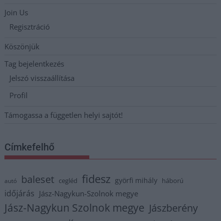
Join Us
Regisztráció
Köszönjük
Tag bejelentkezés
Jelszó visszaállítása
Profil
Támogassa a független helyi sajtót!
Címkefelhő
fidesz
baleset
györfi mihály
cegléd
háború
autó
időjárás
Jász-Nagykun-Szolnok megye
Jász-Nagykun Szolnok megye
Jászberény