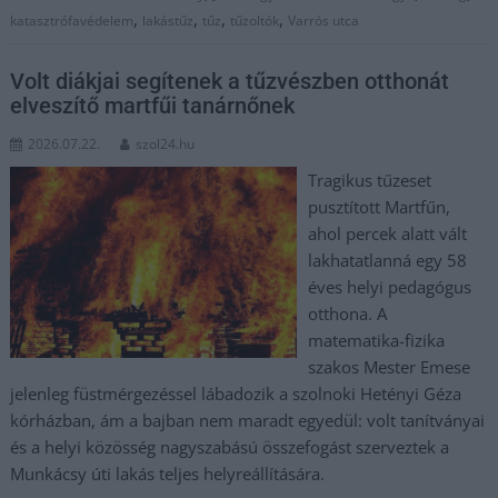
,
,
,
,
katasztrófavédelem
lakástűz
tűz
tűzoltók
Varrós utca
Volt diákjai segítenek a tűzvészben otthonát
elveszítő martfűi tanárnőnek
2026.07.22.
szol24.hu
Tragikus tűzeset
pusztított Martfűn,
ahol percek alatt vált
lakhatatlanná egy 58
éves helyi pedagógus
otthona. A
matematika-fizika
szakos Mester Emese
jelenleg füstmérgezéssel lábadozik a szolnoki Hetényi Géza
kórházban, ám a bajban nem maradt egyedül: volt tanítványai
és a helyi közösség nagyszabású összefogást szerveztek a
Munkácsy úti lakás teljes helyreállítására.