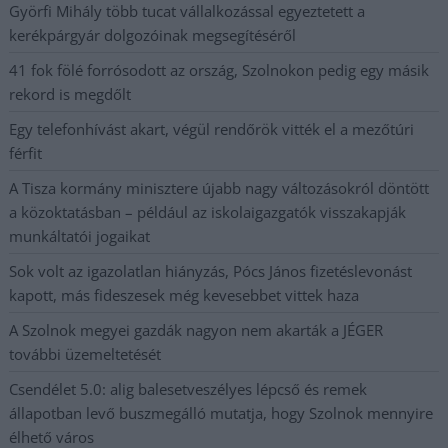
Györfi Mihály több tucat vállalkozással egyeztetett a
kerékpárgyár dolgozóinak megsegítéséről
41 fok fölé forrósodott az ország, Szolnokon pedig egy másik
rekord is megdőlt
Egy telefonhívást akart, végül rendőrök vitték el a mezőtúri
férfit
A Tisza kormány minisztere újabb nagy változásokról döntött
a közoktatásban – például az iskolaigazgatók visszakapják
munkáltatói jogaikat
Sok volt az igazolatlan hiányzás, Pócs János fizetéslevonást
kapott, más fideszesek még kevesebbet vittek haza
A Szolnok megyei gazdák nagyon nem akarták a JÉGER
további üzemeltetését
Csendélet 5.0: alig balesetveszélyes lépcső és remek
állapotban levő buszmegálló mutatja, hogy Szolnok mennyire
élhető város