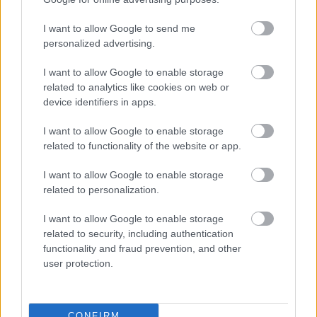
telephez, ahol az oltás
órákon át komoly feladatot adott az egységeknek.
I want to allow Google to send me
personalized advertising.
TOVÁBB OLVASOM
I want to allow Google to enable storage
related to analytics like cookies on web or
,
,
,
Kék hírek
cegléd
hulladéklerakó
katasztrófavédelem
M4-es
device identifiers in apps.
,
,
autóút
tűz
tűzoltók
I want to allow Google to enable storage
related to functionality of the website or app.
Szinte teljesen megsemmisült egy kétpói
pálinkafőzde
I want to allow Google to enable storage
related to personalization.
2026.07.09.
szol24.hu
Értesüléseink szerint az
I want to allow Google to enable storage
utómunkálatokat és a
related to security, including authentication
parázsló részek
functionality and fraud prevention, and other
átvizsgálását végzik a
user protection.
tűzoltóegységek
Kétpón, ahol ma, azaz
csütörtök délután
CONFIRM