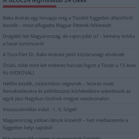
Baka András egy hónapja még a Tiszától független államfőről
beszélt – most elfogadta Magyar Péterék felkérését
Drágább lett Magyarország, de vajon jobb is? – kemény kritika
a hazai turizmusról
A Tisza Párt Dr. Baka Andrást jelöli köztársasági elnöknek
Óriási, több mint két méteres harcsát fogott a Tiszán a 13 éves
fiú (VIDEÓVAL)
Hétfőn kezdik, csütörtökön végeznek – lezárás miatt
fennakadásokra és pótlóbuszos közlekedésre számítsunk az
egyik Jász-Nagykun-Szolnok megyei vasútvonalon
Visszaszámlálás indul: -1, 0, Sziget!
Magyarország jobban látszik közelről – heti médiaszemle a
független helyi sajtóból
Már magasabb szinten is nyomoznak Szijjártó