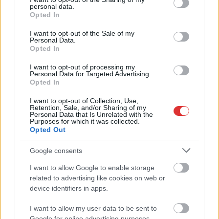
vonult ki, akik a helyszínen lévő nehézgépek segítségével,
personal data.
grant or deny consent to Google and its third-party tags to
Opted In
közös erővel tudták csak megállítani a tűz továbbterjedését.
use your data for below specified purposes in below Google
consent section.
I want to opt-out of the Sale of my
Personal Data.
TOVÁBB OLVASOM
Opted In
,
,
,
,
JNSZ megyei hírek
föld
gabona
Jászfényszaru
katasztrófavédelem
I want to opt-out of processing my
Personal Data for Targeted Advertising.
tűz
Opted In
Fekete füst lepte el az M4-es környékét – hetek
I want to opt-out of Collection, Use,
Retention, Sale, and/or Sharing of my
alatt másodszor történt meg a baj
Personal Data that Is Unrelated with the
Purposes for which it was collected.
2026.07.13.
Opted Out
Horváth Zsolt
Messziről is jól látható
Google consents
füstoszlop emelkedett
I want to allow Google to enable storage
hétfő reggel Cegléd
related to advertising like cookies on web or
határában. A tűzoltók
device identifiers in apps.
nagy erőkkel vonultak
az M4-es autóút
I want to allow my user data to be sent to
közelében fekvő
Google for online advertising purposes.