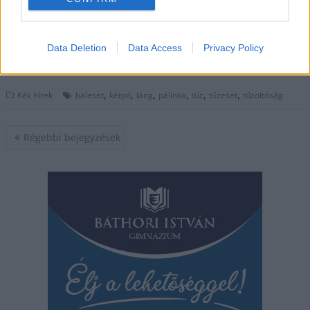
hatalmas lángokkal
égett le egy helyi pálinkafőzde.
Data Deletion
Data Access
Privacy Policy
TOVÁBB OLVASOM
,
,
,
,
,
,
Kék hírek
baleset
kétpó
láng
pálinka
tűz
tűzeset
tűzoltóság
Bejegyzés
Régebbi bejegyzések
navigáció