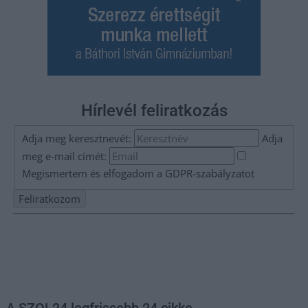
Hírlevél feliratkozás
Adja meg keresztnevét:
Adja
meg e-mail címét:
Megismertem és elfogadom a
GDPR-szabályzat
ot
Nem szeretne lemaradni semmiről? Csak egy kattintás, és hírlevelünk a
legfrissebb információkkal és exkluzív tartalmakkal hétről hétre
postaládájába érkezik!
A SZOL24 legfrissebb 24 cikke