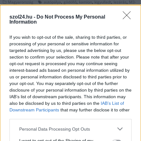
,
,
,
,
,
Magyarország
autópálya
gödöllő
kamion
kigyulladt
lezárás
M3-
,
,
,
,
as
sztráda
teljes
tűz
útzár
szol24.hu -
Do Not Process My Personal
Information
Hatalmas gabonaföld égett Jászfényszaru
határában
If you wish to opt-out of the sale, sharing to third parties, or
processing of your personal or sensitive information for
2026.07.13.
szol24.hu
targeted advertising by us, please use the below opt-out
Több hektáron pusztító
section to confirm your selection. Please note that after your
mezőgazdasági tűz
opt-out request is processed you may continue seeing
miatt kellett riasztani a
interest-based ads based on personal information utilized by
us or personal information disclosed to third parties prior to
katasztrófavédelem
your opt-out. You may separately opt-out of the further
munkatársait péntek
disclosure of your personal information by third parties on the
délután Jászfényszaru
IAB’s list of downstream participants. This information may
és Boldog között. A
also be disclosed by us to third parties on the
IAB’s List of
szárazságban
Downstream Participants
that may further disclose it to other
pillanatok alatt elharapódzó lángok nemcsak a lábon álló
third parties.
gabonát, hanem a tarlót is nagy területen emésztették fel,
Please note that this website/app uses one or more Google
Personal Data Processing Opt Outs
súlyos füsttel borítva be a környéket. A katasztrófa
services and may gather and store information including but
megfékezésére több település hivatásos és önkéntes egysége
not limited to your visit or usage behaviour. You may click to
I want to opt-out of the Sharing of my