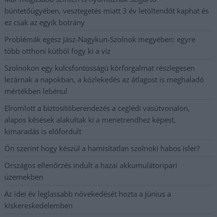
büntetőügyében, vesztegetés miatt 3 év letöltendőt kaphat és
ez csak az egyik botrány
Problémák egész Jász-Nagykun-Szolnok megyében: egyre
több otthoni kútból fogy ki a víz
Szolnokon egy kulcsfontosságú körforgalmat részlegesen
lezárnak a napokban, a közlekedés az átlagost is meghaladó
mértékben lebénul
Elromlott a biztosítóberendezés a ceglédi vasútvonalon,
alapos késések alakultak ki a menetrendhez képest,
kimaradás is előfordult
Ön szerint hogy készül a hamisítatlan szolnoki habos isler?
Országos ellenőrzés indult a hazai akkumulátoripari
üzemekben
Az idei év leglassabb növekedését hozta a június a
kiskereskedelemben