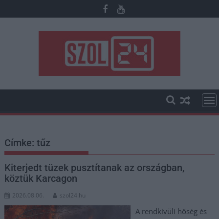
Skip
to
content
Címke:
tűz
Kiterjedt tüzek pusztítanak az országban,
köztük Karcagon
2026.08.06.
szol24.hu
A rendkívüli hőség és