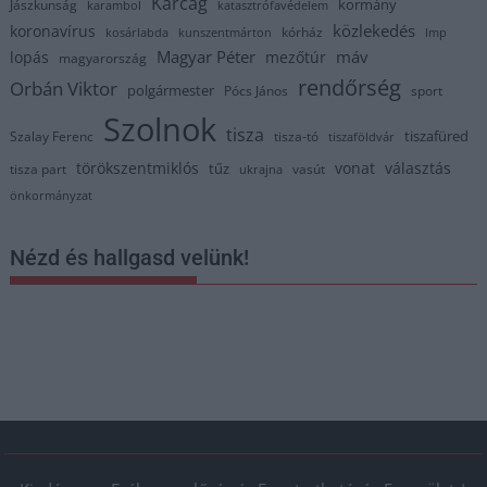
Karcag
kormány
Jászkunság
karambol
katasztrófavédelem
közlekedés
koronavírus
kórház
kosárlabda
kunszentmárton
lmp
Magyar Péter
máv
lopás
mezőtúr
magyarország
rendőrség
Orbán Viktor
polgármester
Pócs János
sport
Szolnok
tisza
tiszafüred
Szalay Ferenc
tisza-tó
tiszaföldvár
törökszentmiklós
vonat
választás
tűz
tisza part
vasút
ukrajna
önkormányzat
Nézd és hallgasd velünk!