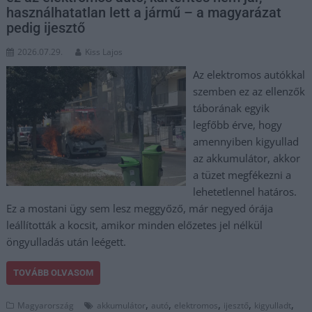
használhatatlan lett a jármű – a magyarázat
pedig ijesztő
2026.07.29.
Kiss Lajos
Az elektromos autókkal
szemben ez az ellenzők
táborának egyik
legfőbb érve, hogy
amennyiben kigyullad
az akkumulátor, akkor
a tüzet megfékezni a
lehetetlennel határos.
Ez a mostani ügy sem lesz meggyőző, már negyed órája
leállították a kocsit, amikor minden előzetes jel nélkül
öngyulladás után leégett.
TOVÁBB OLVASOM
,
,
,
,
,
Magyarország
akkumulátor
autó
elektromos
ijesztő
kigyulladt