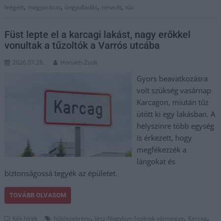
,
,
,
,
leégett
magyarázat
öngyulladás
renault
tűz
Füst lepte el a karcagi lakást, nagy erőkkel
vonultak a tűzoltók a Varrós utcába
2026.07.28.
Horváth Zsolt
Gyors beavatkozásra
volt szükség vasárnap
Karcagon, miután tűz
ütött ki egy lakásban. A
helyszínre több egység
is érkezett, hogy
megfékezzék a
lángokat és
biztonságossá tegyék az épületet.
TOVÁBB OLVASOM
,
,
,
Kék hírek
hűtőszekrény
Jász-Nagykun-Szolnok vármegye
Karcag