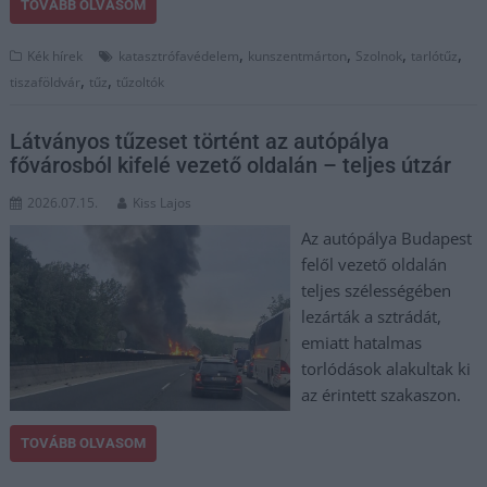
TOVÁBB OLVASOM
,
,
,
,
Kék hírek
katasztrófavédelem
kunszentmárton
Szolnok
tarlótűz
,
,
tiszaföldvár
tűz
tűzoltók
Látványos tűzeset történt az autópálya
fővárosból kifelé vezető oldalán – teljes útzár
2026.07.15.
Kiss Lajos
Az autópálya Budapest
felől vezető oldalán
teljes szélességében
lezárták a sztrádát,
emiatt hatalmas
torlódások alakultak ki
az érintett szakaszon.
TOVÁBB OLVASOM