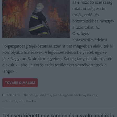
az elhúzódó szárazság
miatt országszerte
tarló-, erdő- és
bozóttüzekhez riasztják
a tűzoltókat. Az
Országos
Katasztrófavédelmi
Főigazgatóság tájékoztatása szerint hét megyében alakultak ki
komolyabb tűzfészkek. A legösszetettebb helyzetek egyike
Jász-Nagykun-Szolnok megyében, Karcag tanyasi külterületén
alakult ki, ahol jelentős erdei területeket veszélyeztetnek a
lángok.
TOVÁBB OLVASOM
,
,
,
,
Kék hírek
hőség
időjárás
Jász-Nagykun-Szolnok
Karcag
,
,
szárazság
tűz
tűzoltó
Teljesen kiégett egy kamion és a szalmabálák is