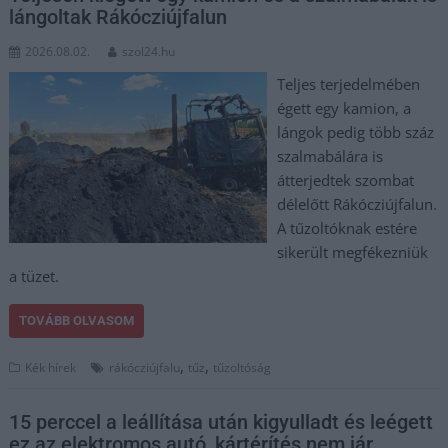
lángoltak Rákócziújfalun
2026.08.02.
szol24.hu
Teljes terjedelmében
égett egy kamion, a
lángok pedig több száz
szalmabálára is
átterjedtek szombat
délelőtt Rákócziújfalun.
A tűzoltóknak estére
sikerült megfékezniük
a tüzet.
TOVÁBB OLVASOM
,
,
Kék hírek
rákócziújfalu
tűz
tűzoltóság
15 perccel a leállítása után kigyulladt és leégett
ez az elektromos autó, kártérítés nem jár,