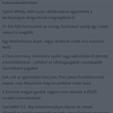
kiskereskedelemben
Györfi Mihály több tucat vállalkozással egyeztetett a
kerékpárgyár dolgozóinak megsegítéséről
41 fok fölé forrósodott az ország, Szolnokon pedig egy másik
rekord is megdőlt
Egy telefonhívást akart, végül rendőrök vitték el a mezőtúri
férfit
A Tisza kormány minisztere újabb nagy változásokról döntött
a közoktatásban – például az iskolaigazgatók visszakapják
munkáltatói jogaikat
Sok volt az igazolatlan hiányzás, Pócs János fizetéslevonást
kapott, más fideszesek még kevesebbet vittek haza
A Szolnok megyei gazdák nagyon nem akarták a JÉGER
további üzemeltetését
Csendélet 5.0: alig balesetveszélyes lépcső és remek
állapotban levő buszmegálló mutatja, hogy Szolnok mennyire