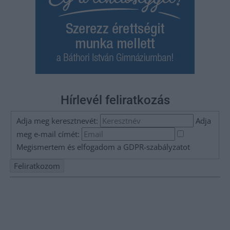
Hírlevél feliratkozás
Adja meg keresztnevét:
Adja
meg e-mail címét:
Megismertem és elfogadom a
GDPR-szabályzat
ot
Nem szeretne lemaradni semmiről? Csak egy kattintás, és hírlevelünk a
legfrissebb információkkal és exkluzív tartalmakkal hétről hétre
postaládájába érkezik!