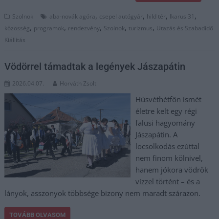
,
,
,
,
Szolnok
aba-novák agóra
csepel autógyár
hild tér
Ikarus 31
,
,
,
,
,
közösség
programok
rendezvény
Szolnok
turizmus
Utazás és Szabadidő
Kiállítás
Vödörrel támadtak a legények Jászapátin
2026.04.07.
Horváth Zsolt
Húsvéthétfőn ismét
életre kelt egy régi
falusi hagyomány
Jászapátin. A
locsolkodás ezúttal
nem finom kölnivel,
hanem jókora vödrök
vízzel történt – és a
lányok, asszonyok többsége bizony nem maradt szárazon.
TOVÁBB OLVASOM