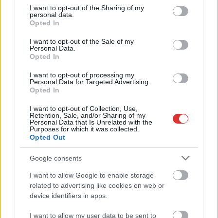
not limited to your visit or usage behaviour. You may click to
I want to opt-out of the Sharing of my
,
,
,
,
Szolnok megye
közösség
Szolnok
szombat
télbúcsúztató
personal data.
grant or deny consent to Google and its third-party tags to
Opted In
use your data for below specified purposes in below Google
Újjáépül Furkó Kálmán legendás Dojója
consent section.
I want to opt-out of the Sale of my
Personal Data.
2026.02.05.
Fazekas Adrián
Opted In
Kevesebb mint egy
I want to opt-out of processing my
évvel a pusztító
Personal Data for Targeted Advertising.
Opted In
tűzvész után
mérföldkőhöz érkezik
I want to opt-out of Collection, Use,
a szolnoki harcművész
Retention, Sale, and/or Sharing of my
Personal Data that Is Unrelated with the
közösség, hamarosan
Purposes for which it was collected.
Opted Out
megkezdődhet a néhai
Shihan Furkó Kálmán
Google consents
szellemi örökségét őrző edzőterem újjáépítése. A példátlan
nemzetközi összefogás eredményeiről és a konkrét
I want to allow Google to enable storage
kivitelezési tervekről hamarosan sajtótájékoztató keretében
related to advertising like cookies on web or
device identifiers in apps.
számolnak be a szervezők.
I want to allow my user data to be sent to