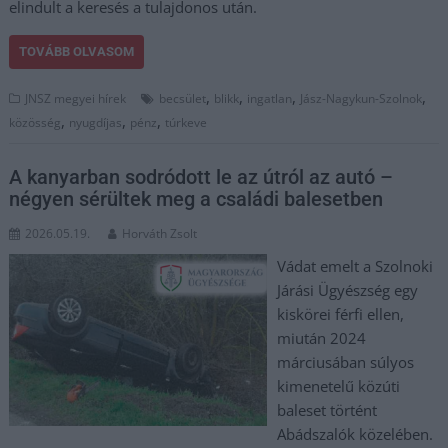
elindult a keresés a tulajdonos után.
TOVÁBB OLVASOM
,
,
,
,
JNSZ megyei hírek
becsület
blikk
ingatlan
Jász-Nagykun-Szolnok
,
,
,
közösség
nyugdíjas
pénz
túrkeve
A kanyarban sodródott le az útról az autó –
négyen sérültek meg a családi balesetben
2026.05.19.
Horváth Zsolt
Vádat emelt a Szolnoki
Járási Ügyészség egy
kiskörei férfi ellen,
miután 2024
márciusában súlyos
kimenetelű közúti
baleset történt
Abádszalók közelében.