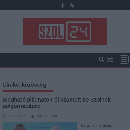
Skip
to
content
Címke:
közösség
Megható pillanatokról számolt be Szolnok
polgármestere
2026.08.03.
Horváth Zsolt
A nyári kánikula