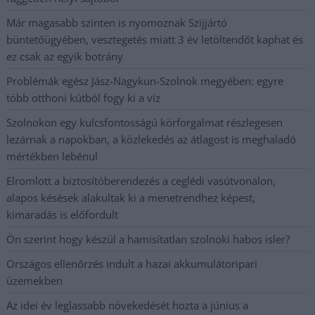
Már magasabb szinten is nyomoznak Szijjártó
büntetőügyében, vesztegetés miatt 3 év letöltendőt kaphat és
ez csak az egyik botrány
Problémák egész Jász-Nagykun-Szolnok megyében: egyre
több otthoni kútból fogy ki a víz
Szolnokon egy kulcsfontosságú körforgalmat részlegesen
lezárnak a napokban, a közlekedés az átlagost is meghaladó
mértékben lebénul
Elromlott a biztosítóberendezés a ceglédi vasútvonalon,
alapos késések alakultak ki a menetrendhez képest,
kimaradás is előfordult
Ön szerint hogy készül a hamisítatlan szolnoki habos isler?
Országos ellenőrzés indult a hazai akkumulátoripari
üzemekben
Az idei év leglassabb növekedését hozta a június a