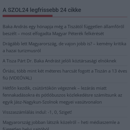
A SZOL24 legfrissebb 24 cikke
Baka András egy hónapja még a Tiszától független államfőről
beszélt – most elfogadta Magyar Péterék felkérését
Drágább lett Magyarország, de vajon jobb is? – kemény kritika
a hazai turizmusról
A Tisza Párt Dr. Baka Andrást jelöli köztársasági elnöknek
Óriási, több mint két méteres harcsát fogott a Tiszán a 13 éves
fiú (VIDEÓVAL)
Hétfőn kezdik, csütörtökön végeznek – lezárás miatt
fennakadásokra és pótlóbuszos közlekedésre számítsunk az
egyik Jász-Nagykun-Szolnok megyei vasútvonalon
Visszaszámlálás indul: -1, 0, Sziget!
Magyarország jobban látszik közelről – heti médiaszemle a
független helyi sajtóból