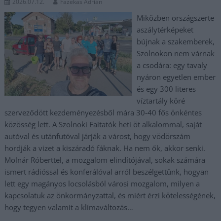
2026.07.12.
Fazekas Adrián
Miközben országszerte
aszálytérképeket
bújnak a szakemberek,
Szolnokon nem várnak
a csodára: egy tavaly
nyáron egyetlen ember
és egy 300 literes
víztartály köré
szerveződött kezdeményezésből mára 30-40 fős önkéntes
közösség lett. A Szolnoki Faitatók heti öt alkalommal, saját
autóval és utánfutóval járják a várost, hogy vödörszám
hordják a vizet a kiszáradó fáknak. Ha nem ők, akkor senki.
Molnár Róberttel, a mozgalom elindítójával, sokak számára
ismert rádióssal és konferálóval arról beszélgettünk, hogyan
lett egy magányos locsolásból városi mozgalom, milyen a
kapcsolatuk az önkormányzattal, és miért érzi kötelességének,
hogy tegyen valamit a klímaváltozás…