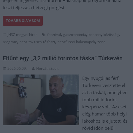
teljesen ingyenes Tiszafüredi Halasnapok programkínálata
teszi teljessé a hétvégi pörgést.
TOVÁBB OLVASOM
,
,
,
,
JNSZ megyei hírek
fesztivál
gasztronómia
koncert
közösség
,
,
,
,
program
tisza-tó
tisza-tó feszt
tiszafüredi halasnapok
zene
Eltűnt egy „3,2 millió forintos táska” Túrkevén
2026.06.09.
Horváth Zsolt
Egy nyugdíjas férfi
Túrkevén vesztette el
azt a táskát, amelyben
több millió forint
készpénz volt. Az eset
elég hamar több helyi
lakoshoz is eljutott, és
rövid időn belül