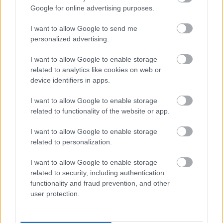
TOVÁBB OLVASOM
Google for online advertising purposes.
,
,
,
,
,
Szolnok
baleset
dojo
furkó kálmán
harcművész
közösség
I want to allow Google to send me
,
összefogás
tűz
personalized advertising.
I want to allow Google to enable storage
„Kedves Pócs János! Egyetért-e azzal, amely
related to analytics like cookies on web or
szerint a magyar romák a koszos vasúti mosdók
device identifiers in apps.
takarítására valók?”
I want to allow Google to enable storage
2026.01.26.
Kiss Lajos
related to functionality of the website or app.
Nem egyszeri elszólás
volt ez már Lázár
I want to allow Google to enable storage
related to personalization.
Jánostól, többedszerre
hallhattunk lenéző,
I want to allow Google to enable storage
semmibe vevő
related to security, including authentication
nyilatkozatokat a
functionality and fraud prevention, and other
magyarországi
user protection.
cigányságról fideszes
felső körös emberektől. Vajon Pócs János is egyetért Lázárral,