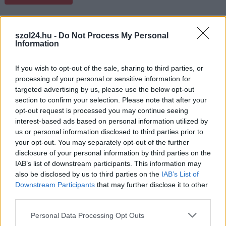
,
,
,
JNSZ megyei hírek
hagyomány
húsvét
Jászapáti
Jásztánc
,
,
Alapítvány
közösség
locsolkodás
szol24.hu -
Do Not Process My Personal
Information
Látványos Télbúcsúztató Farsang Szolnokon
If you wish to opt-out of the sale, sharing to third parties, or
2026.03.01.
Kiss Lajos
processing of your personal or sensitive information for
targeted advertising by us, please use the below opt-out
Kézműves program,
section to confirm your selection. Please note that after your
szalagos fánk, minden
opt-out request is processed you may continue seeing
korosztály megtalálta a
interest-based ads based on personal information utilized by
Télbúcsúztató
us or personal information disclosed to third parties prior to
Farsangon a maga
your opt-out. You may separately opt-out of the further
kedvencét. Mától pedig
disclosure of your personal information by third parties on the
IAB’s list of downstream participants. This information may
hivatalosan is tavaszt
also be disclosed by us to third parties on the
IAB’s List of
írunk.
Downstream Participants
that may further disclose it to other
third parties.
TOVÁBB OLVASOM
Please note that this website/app uses one or more Google
Personal Data Processing Opt Outs
,
,
,
,
services and may gather and store information including but
Szolnok
farsang
gyermekek
Győrfi Mihály
hangulat
Jász-Nagykun