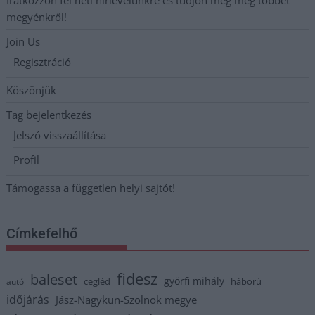
Iratkozzon fel heti hírlevelünkre és tudjon meg még többet
megyénkről!
Join Us
Regisztráció
Köszönjük
Tag bejelentkezés
Jelszó visszaállítása
Profil
Támogassa a független helyi sajtót!
Címkefelhő
fidesz
baleset
györfi mihály
cegléd
háború
autó
időjárás
Jász-Nagykun-Szolnok megye