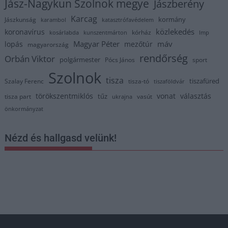
Jász-Nagykun Szolnok megye
Jászberény
Karcag
kormány
Jászkunság
karambol
katasztrófavédelem
közlekedés
koronavírus
kórház
kosárlabda
kunszentmárton
lmp
Magyar Péter
máv
lopás
mezőtúr
magyarország
rendőrség
Orbán Viktor
polgármester
Pócs János
sport
Szolnok
tisza
tiszafüred
Szalay Ferenc
tisza-tó
tiszaföldvár
törökszentmiklós
vonat
választás
tűz
tisza part
vasút
ukrajna
önkormányzat
Nézd és hallgasd velünk!