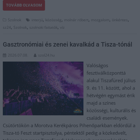
TOVÁBB OLVASOM
,
,
,
,
,
Szolnok
interjú
közösség
molnár róbert
mozgalom
önkéntes
,
,
,
sz24
Szolnok
szolnoki faitatók
víz
Gasztronómiai és zenei kavalkád a Tisza-tónál
2026.07.08.
szol24.hu
Valóságos
fesztiválközponttá
alakul Tiszafüred július
9. és 11. között, ahol a
hétvégén egymást érik
majd a színes
közösségi, kulturális és
családi események.
Csütörtökön a Morotva Kerékpáros Pihenőparkban eldördül a
Tisza-tó Feszt startpisztolya, péntektől pedig a közkedvelt,