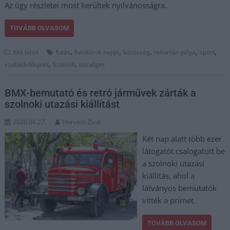
Az ügy részletei most kerültek nyilvánosságra.
TOVÁBB OLVASOM
,
,
,
,
,
Kék hírek
futás
futókörök napja
közösség
rekortán pálya
sport
,
,
szabadidősport
Szolnok
tiszaliget
BMX-bemutató és retró járművek zárták a
szolnoki utazási kiállítást
2026.04.27.
Horváth Zsolt
Két nap alatt több ezer
látogatót csalogatott be
a szolnoki utazási
kiállítás, ahol a
látványos bemutatók
vitték a prímet.
TOVÁBB OLVASOM