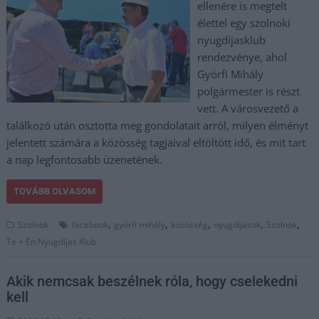
ellenére is megtelt
élettel egy szolnoki
nyugdíjasklub
rendezvénye, ahol
Györfi Mihály
polgármester is részt
vett. A városvezető a
találkozó után osztotta meg gondolatait arról, milyen élményt
jelentett számára a közösség tagjaival eltöltött idő, és mit tart
a nap legfontosabb üzenetének.
TOVÁBB OLVASOM
,
,
,
,
,
Szolnok
facebook
györfi mihály
közösség
nyugdíjasok
Szolnok
Te + Én Nyugdíjas Klub
Akik nemcsak beszélnek róla, hogy cselekedni
kell