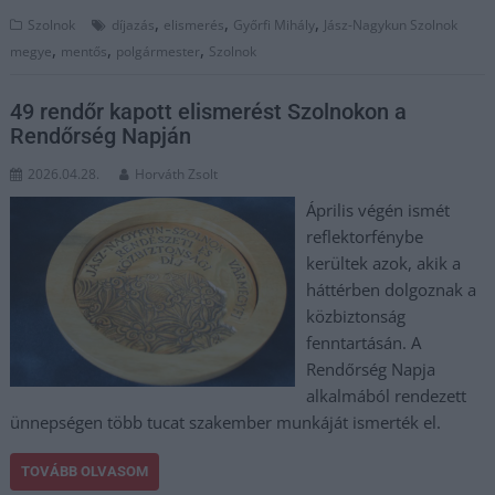
,
,
,
Szolnok
díjazás
elismerés
Győrfi Mihály
Jász-Nagykun Szolnok
,
,
,
megye
mentős
polgármester
Szolnok
49 rendőr kapott elismerést Szolnokon a
Rendőrség Napján
2026.04.28.
Horváth Zsolt
Április végén ismét
reflektorfénybe
kerültek azok, akik a
háttérben dolgoznak a
közbiztonság
fenntartásán. A
Rendőrség Napja
alkalmából rendezett
ünnepségen több tucat szakember munkáját ismerték el.
TOVÁBB OLVASOM