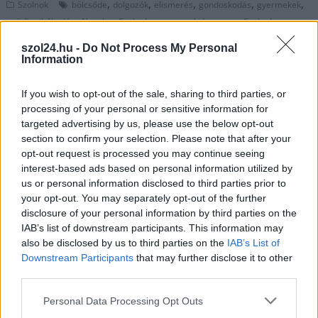
,
,
,
,
,
Szolnok
bölcsőde
dolgozók
elismerés
gondoskodás
gyermekek
,
,
,
,
györfi mihály
Jász-Nagykun Szolnok megye
polgármester
Szolnok
városvezetés
szol24.hu -
Do Not Process My Personal
Information
Díjátadóval ünnepelt a Város Napján
Jászberény
If you wish to opt-out of the sale, sharing to third parties, or
processing of your personal or sensitive information for
2026.04.05.
szol24.hu
targeted advertising by us, please use the below opt-out
section to confirm your selection. Please note that after your
1849 tavaszán néhány
opt-out request is processed you may continue seeing
sorsdöntő napra
interest-based ads based on personal information utilized by
Jászberény vált a
us or personal information disclosed to third parties prior to
magyar szabadságharc
your opt-out. You may separately opt-out of the further
politikai és katonai
disclosure of your personal information by third parties on the
szívévé, ahol Kossuth
IAB’s list of downstream participants. This information may
Lajos és Görgey Artúr
also be disclosed by us to third parties on the
IAB’s List of
Downstream Participants
that may further disclose it to other
mellett a honvédsereg
third parties.
legnevesebb tábornokai közösen készítették elő a tavaszi
hadjárat győzelmeit. Az örökség napjainkban a Város Napján,
Please note that this website/app uses one or more Google
Personal Data Processing Opt Outs
a legrangosabb helyi kitüntetések átadásával él tovább.
services and may gather and store information including but