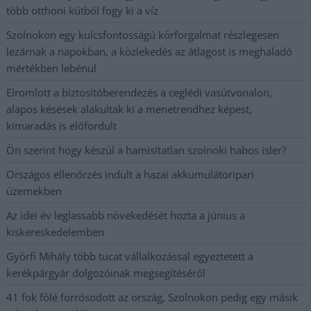
több otthoni kútból fogy ki a víz
Szolnokon egy kulcsfontosságú körforgalmat részlegesen
lezárnak a napokban, a közlekedés az átlagost is meghaladó
mértékben lebénul
Elromlott a biztosítóberendezés a ceglédi vasútvonalon,
alapos késések alakultak ki a menetrendhez képest,
kimaradás is előfordult
Ön szerint hogy készül a hamisítatlan szolnoki habos isler?
Országos ellenőrzés indult a hazai akkumulátoripari
üzemekben
Az idei év leglassabb növekedését hozta a június a
kiskereskedelemben
Györfi Mihály több tucat vállalkozással egyeztetett a
kerékpárgyár dolgozóinak megsegítéséről
41 fok fölé forrósodott az ország, Szolnokon pedig egy másik