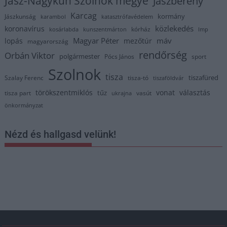
Jász-Nagykun Szolnok megye
Jászberény
Karcag
kormány
Jászkunság
karambol
katasztrófavédelem
közlekedés
koronavírus
kórház
kosárlabda
kunszentmárton
lmp
Magyar Péter
máv
lopás
mezőtúr
magyarország
rendőrség
Orbán Viktor
polgármester
Pócs János
sport
Szolnok
tisza
tiszafüred
Szalay Ferenc
tisza-tó
tiszaföldvár
törökszentmiklós
vonat
választás
tűz
tisza part
vasút
ukrajna
önkormányzat
Nézd és hallgasd velünk!