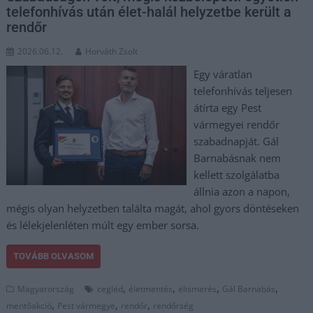
telefonhívás után élet-halál helyzetbe került a
rendőr
2026.06.12.
Horváth Zsolt
Egy váratlan
telefonhívás teljesen
átírta egy Pest
vármegyei rendőr
szabadnapját. Gál
Barnabásnak nem
kellett szolgálatba
állnia azon a napon,
mégis olyan helyzetben találta magát, ahol gyors döntéseken
és lélekjelenléten múlt egy ember sorsa.
TOVÁBB OLVASOM
,
,
,
,
Magyarország
cegléd
életmentés
elismerés
Gál Barnabás
,
,
,
mentőakció
Pest vármegye
rendőr
rendőrség