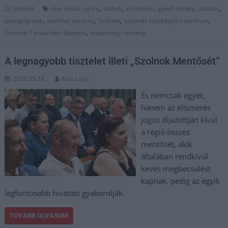
,
,
,
,
,
Szolnok
aba-novák agóra
diákok
elismerés
györfi mihály
oktatás
,
,
,
,
pedagógusok
szakmai verseny
Szolnok
szolnoki szakképzési centrum
,
Szolnoki Tankerületi Központ
tanulmányi verseny
A legnagyobb tisztelet illeti „Szolnok Mentősét”
2026.05.28.
Kiss Lajos
És nemcsak egyet,
hanem az elismerés
jogos díjazottján kívül
a régió összes
mentősét, akik
általában rendkívül
kevés megbecsülést
kapnak, pedig az egyik
legfontosabb hivatást gyakorolják.
TOVÁBB OLVASOM