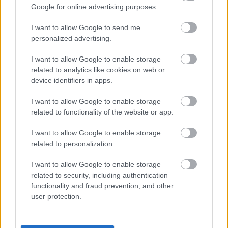
Google for online advertising purposes.
végéig nyújthatják be a Szolnok Díszpolgára címre, valamint
az Ezüst Pelikán Díjra.
I want to allow Google to send me
personalized advertising.
TOVÁBB OLVASOM
I want to allow Google to enable storage
,
,
,
,
Szolnok
díj
díszpolgár
elismerés
Önkormányzat
Szolnok
related to analytics like cookies on web or
device identifiers in apps.
Szolnok megyei fiatal, aki a jövőt írja
I want to allow Google to enable storage
related to functionality of the website or app.
2026.03.16.
szol24.hu
A Forbes magazin
I want to allow Google to enable storage
2011 óta teszi közzé
related to personalization.
évente a 30 Under 30
I want to allow Google to enable storage
listáját, hogy elismerje
related to security, including authentication
különböző iparágak 30
functionality and fraud prevention, and other
év alatti, kiemelkedő
user protection.
alakjait. Idén Szolnok
megyei érintettet is