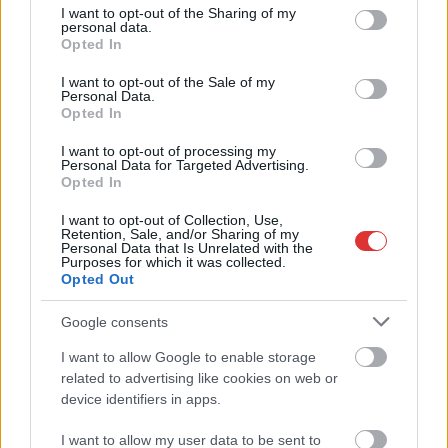
not limited to your visit or usage behaviour. You may click to
I want to opt-out of the Sharing of my
personal data.
grant or deny consent to Google and its third-party tags to
TOVÁBB OLVASOM
Opted In
use your data for below specified purposes in below Google
consent section.
,
,
,
,
JNSZ megyei hírek
díj
díjátadó
elismerés
Jászberény
tavaszi
I want to opt-out of the Sale of my
Personal Data.
,
hadjárat
város napja
Opted In
I want to opt-out of processing my
Ki legyen Szolnok díszpolgára?
Personal Data for Targeted Advertising.
Opted In
2026.03.30.
Fazekas Adrián
I want to opt-out of Collection, Use,
Szolnok
Retention, Sale, and/or Sharing of my
Personal Data that Is Unrelated with the
önkormányzata idén is
Purposes for which it was collected.
várja a javaslatokat
Opted Out
azon személyekre és
Google consents
közösségekre, akik
munkásságukkal,
I want to allow Google to enable storage
elhivatottságukkal és
related to advertising like cookies on web or
eredményeikkel
device identifiers in apps.
hozzájárultak a megyeszékhely fejlődéséhez vagy hírnevének
I want to allow my user data to be sent to
öregbítéséhez. A lakossági és szervezeti ajánlásokat április