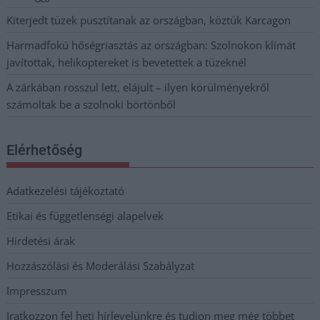
Kiterjedt tüzek pusztítanak az országban, köztük Karcagon
Harmadfokú hőségriasztás az országban: Szolnokon klímát
javítottak, helikoptereket is bevetettek a tüzeknél
A zárkában rosszul lett, elájult – ilyen körülményekről
számoltak be a szolnoki börtönből
Elérhetőség
Adatkezelési tájékoztató
Etikai és függetlenségi alapelvek
Hirdetési árak
Hozzászólási és Moderálási Szabályzat
Impresszum
Iratkozzon fel heti hírlevelünkre és tudjon meg még többet