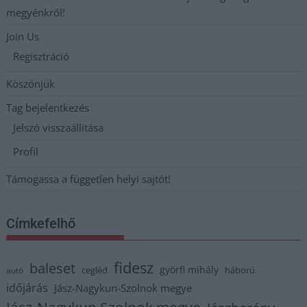
megyénkről!
Join Us
Regisztráció
Köszönjük
Tag bejelentkezés
Jelszó visszaállítása
Profil
Támogassa a független helyi sajtót!
Címkefelhő
fidesz
baleset
györfi mihály
cegléd
háború
autó
időjárás
Jász-Nagykun-Szolnok megye