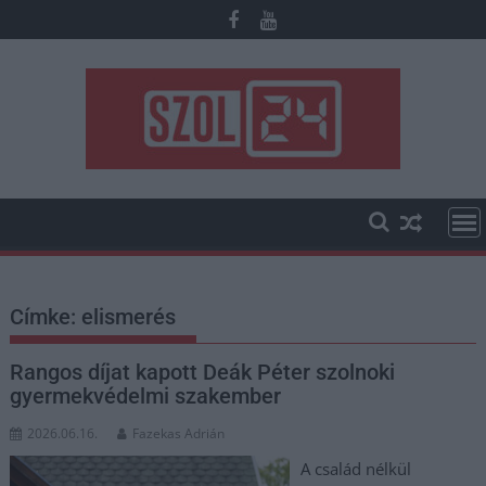
Skip
to
content
Címke:
elismerés
Rangos díjat kapott Deák Péter szolnoki
gyermekvédelmi szakember
2026.06.16.
Fazekas Adrián
A család nélkül