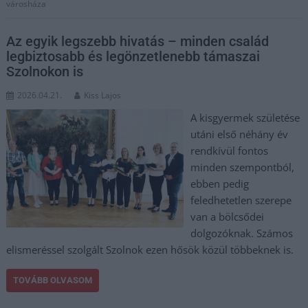
városháza
Az egyik legszebb hivatás – minden család
legbiztosabb és legönzetlenebb támaszai
Szolnokon is
2026.04.21.
Kiss Lajos
A kisgyermek születése
utáni első néhány év
rendkívül fontos
minden szempontból,
ebben pedig
feledhetetlen szerepe
van a bölcsődei
dolgozóknak. Számos
elismeréssel szolgált Szolnok ezen hősök közül többeknek is.
TOVÁBB OLVASOM