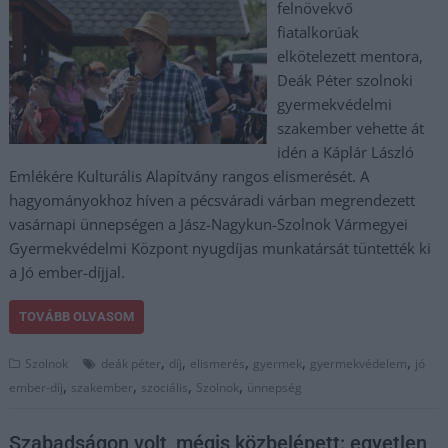
felnövekvő
fiatalkorúak
elkötelezett mentora,
Deák Péter szolnoki
gyermekvédelmi
szakember vehette át
idén a Káplár László
Emlékére Kulturális Alapítvány rangos elismerését. A
hagyományokhoz híven a pécsváradi várban megrendezett
vasárnapi ünnepségen a Jász-Nagykun-Szolnok Vármegyei
Gyermekvédelmi Központ nyugdíjas munkatársát tüntették ki
a Jó ember-díjjal.
TOVÁBB OLVASOM
,
,
,
,
,
Szolnok
deák péter
díj
elismerés
gyermek
gyermekvédelem
jó
,
,
,
,
ember-díj
szakember
szociális
Szolnok
ünnepség
Szabadságon volt, mégis közbelépett: egyetlen