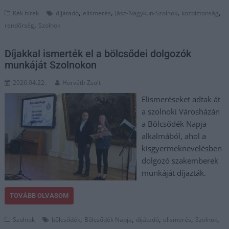
,
,
,
,
Kék hírek
díjátadó
elismerés
Jász-Nagykun-Szolnok
közbiztonság
,
rendőrség
Szolnok
Díjakkal ismerték el a bölcsődei dolgozók
munkáját Szolnokon
2026.04.22.
Horváth Zsolt
Elismeréseket adtak át
a szolnoki Városházán
a Bölcsődék Napja
alkalmából, ahol a
kisgyermeknevelésben
dolgozó szakemberek
munkáját díjazták.
TOVÁBB OLVASOM
,
,
,
,
,
Szolnok
bölcsődék
Bölcsődék Napja
díjátadó
elismerés
Szolnok