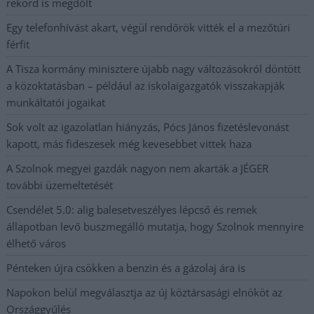
rekord is megdőlt
Egy telefonhívást akart, végül rendőrök vitték el a mezőtúri
férfit
A Tisza kormány minisztere újabb nagy változásokról döntött
a közoktatásban – például az iskolaigazgatók visszakapják
munkáltatói jogaikat
Sok volt az igazolatlan hiányzás, Pócs János fizetéslevonást
kapott, más fideszesek még kevesebbet vittek haza
A Szolnok megyei gazdák nagyon nem akarták a JÉGER
további üzemeltetését
Csendélet 5.0: alig balesetveszélyes lépcső és remek
állapotban levő buszmegálló mutatja, hogy Szolnok mennyire
élhető város
Pénteken újra csökken a benzin és a gázolaj ára is
Napokon belül megválasztja az új köztársasági elnököt az
Országgyűlés