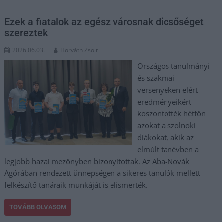
Ezek a fiatalok az egész városnak dicsőséget
szereztek
2026.06.03.
Horváth Zsolt
Országos tanulmányi
és szakmai
versenyeken elért
eredményeikért
köszöntötték hétfőn
azokat a szolnoki
diákokat, akik az
elmúlt tanévben a
legjobb hazai mezőnyben bizonyítottak. Az Aba-Novák
Agórában rendezett ünnepségen a sikeres tanulók mellett
felkészítő tanáraik munkáját is elismerték.
TOVÁBB OLVASOM