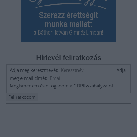
Hírlevél feliratkozás
Adja meg keresztnevét:
Adja
meg e-mail címét:
Megismertem és elfogadom a
GDPR-szabályzat
ot
Nem szeretne lemaradni semmiről? Csak egy kattintás, és hírlevelünk a
legfrissebb információkkal és exkluzív tartalmakkal hétről hétre
postaládájába érkezik!