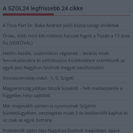
A SZOL24 legfrissebb 24 cikke
A Tisza Párt Dr. Baka Andrást jelöli köztársasági elnöknek
Óriási, több mint két méteres harcsát fogott a Tiszán a 13 éves
fiú (VIDEÓVAL)
Hétfőn kezdik, csütörtökön végeznek – lezárás miatt
fennakadásokra és pótlóbuszos közlekedésre számítsunk az
egyik Jász-Nagykun-Szolnok megyei vasútvonalon
Visszaszámlálás indul: -1, 0, Sziget!
Magyarország jobban látszik közelről – heti médiaszemle a
független helyi sajtóból
Már magasabb szinten is nyomoznak Szijjártó
büntetőügyében, vesztegetés miatt 3 év letöltendőt kaphat és
ez csak az egyik botrány
Problémák egész Jász-Nagykun-Szolnok megyében: egyre