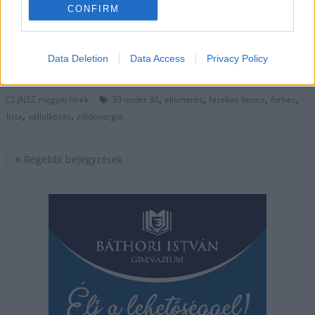
találunk – közös családi vállalkozásból a nemzetközi
CONFIRM
zöldenergia-piacig jutott Fazekas Bence és unokatestvére,
Gergő.
Data Deletion
Data Access
Privacy Policy
TOVÁBB OLVASOM
,
,
,
,
JNSZ megyei hírek
30 under 30
elismerés
fazekas bence
forbes
,
,
lista
vállalkozás
zöldenergia
Bejegyzés
Régebbi bejegyzések
navigáció