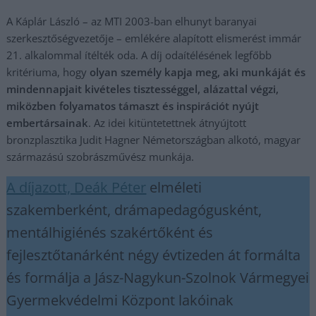
A Káplár László – az MTI 2003-ban elhunyt baranyai
szerkesztőségvezetője – emlékére alapított elismerést immár
21. alkalommal ítélték oda. A díj odaítélésének legfőbb
kritériuma, hogy
olyan személy kapja meg, aki munkáját és
mindennapjait kivételes tisztességgel, alázattal végzi,
miközben folyamatos támaszt és inspirációt nyújt
embertársainak
. Az idei kitüntetettnek átnyújtott
bronzplasztika Judit Hagner Németországban alkotó, magyar
származású szobrászművész munkája.
A díjazott, Deák Péter
elméleti
szakemberként, drámapedagógusként,
mentálhigiénés szakértőként és
fejlesztőtanárként négy évtizeden át formálta
és formálja a Jász-Nagykun-Szolnok Vármegyei
Gyermekvédelmi Központ lakóinak