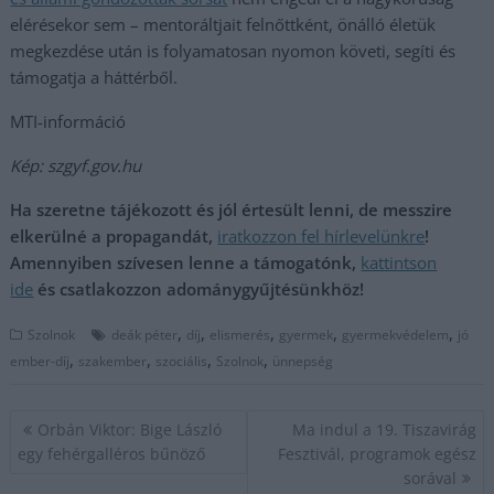
elérésekor sem – mentoráltjait felnőttként, önálló életük
megkezdése után is folyamatosan nyomon követi, segíti és
támogatja a háttérből.
MTI-információ
Kép: szgyf.gov.hu
Ha szeretne tájékozott és jól értesült lenni, de messzire
elkerülné a propagandát,
iratkozzon fel hírlevelünkre
!
Amennyiben szívesen lenne a támogatónk,
kattintson
ide
és csatlakozzon adománygyűjtésünkhöz!
,
,
,
,
,
Szolnok
deák péter
díj
elismerés
gyermek
gyermekvédelem
jó
,
,
,
,
ember-díj
szakember
szociális
Szolnok
ünnepség
Bejegyzés
Orbán Viktor: Bige László
Ma indul a 19. Tiszavirág
navigáció
egy fehérgalléros bűnöző
Fesztivál, programok egész
sorával