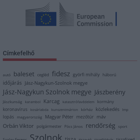
Címkefelhő
fidesz
baleset
györfi mihály
cegléd
háború
autó
időjárás
Jász-Nagykun-Szolnok megye
Jász-Nagykun Szolnok megye
Jászberény
Karcag
kormány
Jászkunság
karambol
katasztrófavédelem
közlekedés
koronavírus
kórház
kosárlabda
kunszentmárton
lmp
Magyar Péter
máv
lopás
mezőtúr
magyarország
rendőrség
Orbán Viktor
polgármester
Pócs János
sport
Szolnok
tisza
tiszafüred
Szalay Ferenc
tisza-tó
tiszaföldvár