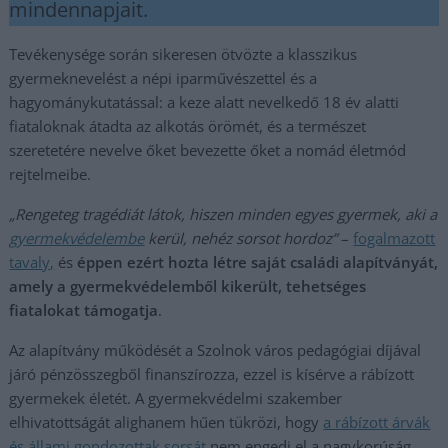
mindennapjait.
Tevékenysége során sikeresen ötvözte a klasszikus
gyermeknevelést a népi iparművészettel és a
hagyománykutatással: a keze alatt nevelkedő 18 év alatti
fiataloknak átadta az alkotás örömét, és a természet
szeretetére nevelve őket bevezette őket a nomád életmód
rejtelmeibe.
„Rengeteg tragédiát látok, hiszen minden egyes gyermek, aki a
gyermekvédelembe
kerül, nehéz sorsot hordoz”
–
fogalmazott
tavaly,
és
éppen ezért hozta létre saját családi alapítványát,
amely a gyermekvédelemből kikerült, tehetséges
fiatalokat támogatja
.
Az alapítvány működését a Szolnok város pedagógiai díjával
járó pénzösszegből finanszírozza, ezzel is kísérve a rábízott
gyermekek életét. A gyermekvédelmi szakember
elhivatottságát alighanem hűen tükrözi, hogy
a rábízott árvák
és állami gondozottak sorsát
nem engedi el a nagykorúság