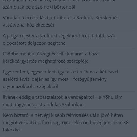
számoltak be a szolnoki börtönből
Váratlan fennakadás borította fel a Szolnok–Kecskemét
vasútvonal közlekedését
A polgármester a szolnoki cégekhez fordult: több száz
elbocsátott dolgozón segítene
Csődbe ment a tószegi Accell Hunland, a hazai
kerékpárgyártás meghatározó szereplője
Egyszer fent, egyszer lent, így festett a Duna a két évvel
ezelőtti árvíz idején és így most – fotógyűjtemény
ugyanazokból a szögekből
Ilyenek eddig a tapasztalatok a vendégektől – a hőhullám
miatt ingyenes a strandolás Szolnokon
Nem biztató: a hétvégi kisebb felfrissülés után jövő héten
megint visszatér a forróság, újra rekkenő hőség jön, akár 38
fokokkal