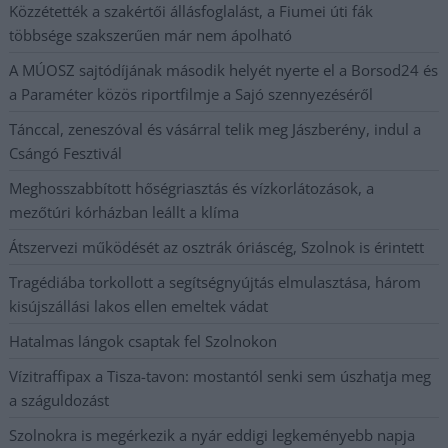
Közzétették a szakértői állásfoglalást, a Fiumei úti fák
többsége szakszerűen már nem ápolható
A MÚOSZ sajtódíjának második helyét nyerte el a Borsod24 és
a Paraméter közös riportfilmje a Sajó szennyezéséről
Tánccal, zeneszóval és vásárral telik meg Jászberény, indul a
Csángó Fesztivál
Meghosszabbított hőségriasztás és vízkorlátozások, a
mezőtúri kórházban leállt a klíma
Átszervezi működését az osztrák óriáscég, Szolnok is érintett
Tragédiába torkollott a segítségnyújtás elmulasztása, három
kisújszállási lakos ellen emeltek vádat
Hatalmas lángok csaptak fel Szolnokon
Vízitraffipax a Tisza-tavon: mostantól senki sem úszhatja meg
a száguldozást
Szolnokra is megérkezik a nyár eddigi legkeményebb napja