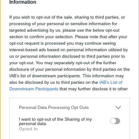
körülményekről számoltak be a szolnoki börtönből
Information
Az ország több büntetés-végrehajtási intézetéből is hasonló
If you wish to opt-out of the sale, sharing to third parties, or
panaszok érkeztek a napokban, miután energiatakarékossági
processing of your personal or sensitive information for
intézkedéseket vezettek be...
targeted advertising by us, please use the below opt-out
Szolnok
section to confirm your selection. Please note that after your
opt-out request is processed you may continue seeing
interest-based ads based on personal information utilized by
us or personal information disclosed to third parties prior to
your opt-out. You may separately opt-out of the further
disclosure of your personal information by third parties on the
IAB’s list of downstream participants. This information may
also be disclosed by us to third parties on the
IAB’s List of
Downstream Participants
that may further disclose it to other
third parties.
Please note that this website/app uses one or more Google
Personal Data Processing Opt Outs
services and may gather and store information including but
not limited to your visit or usage behaviour. You may click to
I want to opt-out of the Sharing of my
personal data.
grant or deny consent to Google and its third-party tags to
Opted In
2026.08.06.
Horváth Zsolt
use your data for below specified purposes in below Google
consent section.