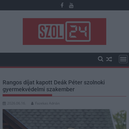
Skip
to
content
Rangos díjat kapott Deák Péter szolnoki
gyermekvédelmi szakember
2026.06.16.
Fazekas Adrián