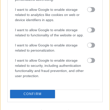
I want to allow Google to enable storage
related to analytics like cookies on web or
Hírlevél feliratkozás
device identifiers in apps.
Adja meg keresztnevét:
Adja
I want to allow Google to enable storage
meg e-mail címét:
related to functionality of the website or app.
Megismertem és elfogadom a
GDPR-szabályzat
ot
I want to allow Google to enable storage
related to personalization.
I want to allow Google to enable storage
Nem szeretne lemaradni semmiről? Csak egy kattintás, és hírlevelünk a
related to security, including authentication
legfrissebb információkkal és exkluzív tartalmakkal hétről hétre
functionality and fraud prevention, and other
postaládájába érkezik!
user protection.
A SZOL24 legfrissebb 24 cikke
CONFIRM
A Tisza kormány minisztere újabb nagy változásokról döntött
a közoktatásban – például az iskolaigazgatók visszakapják