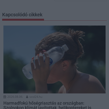
Kapcsolódó cikkek
2026.08.06.
szol24.hu
Harmadfokú hőségriasztás az országban:
Szolnokon klímát javítottak, helikoptereket is