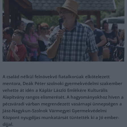
A család nélkül felnövekvő fiatalkorúak elkötelezett
mentora, Deák Péter szolnoki gyermekvédelmi szakember
vehette át idén a Káplár László Emlékére Kulturális
Alapítvány rangos elismerését. A hagyományokhoz híven a
pécsváradi várban megrendezett vasárnapi ünnepségen a
Jász-Nagykun-Szolnok Vármegyei Gyermekvédelmi
Központ nyugdíjas munkatársát tüntették ki a Jó ember-
díjjal.