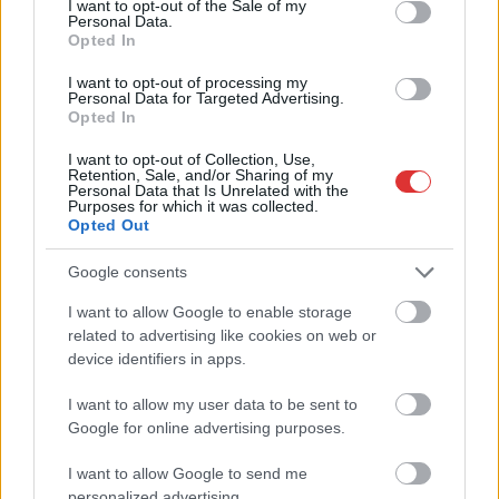
A polgármester a szolnoki cégekhez fordult: több
I want to opt-out of the Sale of my
Personal Data.
száz elbocsátott dolgozón segítene
Opted In
Munkalehetőséget kér a térség vállalkozásaitól Szolnok
I want to opt-out of processing my
polgármestere. A tószegi kerékpárgyár bezárása után
Personal Data for Targeted Advertising.
közzétett felhívásának célja, hogy...
Opted In
Szolnok
I want to opt-out of Collection, Use,
Retention, Sale, and/or Sharing of my
Personal Data that Is Unrelated with the
Purposes for which it was collected.
Opted Out
Google consents
I want to allow Google to enable storage
related to advertising like cookies on web or
device identifiers in apps.
I want to allow my user data to be sent to
Google for online advertising purposes.
I want to allow Google to send me
personalized advertising.