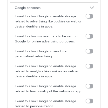
Polgári
Google consents
Kezdeményezést (ECI)
I want to allow Google to enable storage
indít. Fel is kaptam a
related to advertising like cookies on web or
fejem, és még inkább akkor, amikor olvastam, hogy egy
device identifiers in apps.
Európai Környezetvédelmi Hatóság létrehozását
kezdeményezte. Zöld politikusként ennek akár örülhetnék is,
I want to allow my user data to be sent to
de nem tudok. – olvasható a mai nepszava.hu oldalon
Google for online advertising purposes.
megjelent Kendernay János vélemény írásában. Több mint
harmincéves Európa-politikai múltamnak köszönhetően az
I want to allow Google to send me
personalized advertising.
Európai Polgári Kezdeményezés születését, a döntéshozatali
vitákat, a felülvizsgálatot személyesen is követtem. De az ECI-t
I want to allow Google to enable storage
megalkotó, majd azt módosító jogszabályt Donáth Anna a
related to analytics like cookies on web or
jelek szerint nem olvasta el, és a jogalkotó eredeti szándékát…
device identifiers in apps.
TOVÁBB OLVASOM
I want to allow Google to enable storage
related to functionality of the website or app.
,
Zöldebb Szolnokért
lmp
zöld
I want to allow Google to enable storage
related to personalization.