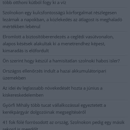
több otthoni kútból fogy ki a víz
Szolnokon egy kulcsfontosságú körforgalmat részlegesen
lezárnak a napokban, a közlekedés az átlagost is meghaladó
mértékben lebénul
Elromlott a biztosítóberendezés a ceglédi vasútvonalon,
alapos késések alakultak ki a menetrendhez képest,
kimaradás is előfordult
Ön szerint hogy készül a hamisítatlan szolnoki habos isler?
Országos ellenőrzés indult a hazai akkumulátoripari
üzemekben
Az idei év leglassabb növekedését hozta a június a
kiskereskedelemben
Györfi Mihály több tucat vállalkozással egyeztetett a
kerékpárgyár dolgozóinak megsegítéséről
41 fok fölé forrósodott az ország, Szolnokon pedig egy másik
rekord is megdőlt