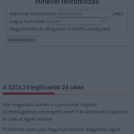
Hírlevél feliratkozás
Adja meg keresztnevét:
Adja
meg e-mail címét:
Megismertem és elfogadom a
GDPR-szabályzat
ot
Nem szeretne lemaradni semmiről? Csak egy kattintás, és hírlevelünk a
legfrissebb információkkal és exkluzív tartalmakkal hétről hétre
postaládájába érkezik!
A SZOL24 legfrissebb 24 cikke
Már magasabb szinten is nyomoznak Szijjártó
büntetőügyében, vesztegetés miatt 3 év letöltendőt kaphat és
ez csak az egyik botrány
Problémák egész Jász-Nagykun-Szolnok megyében: egyre