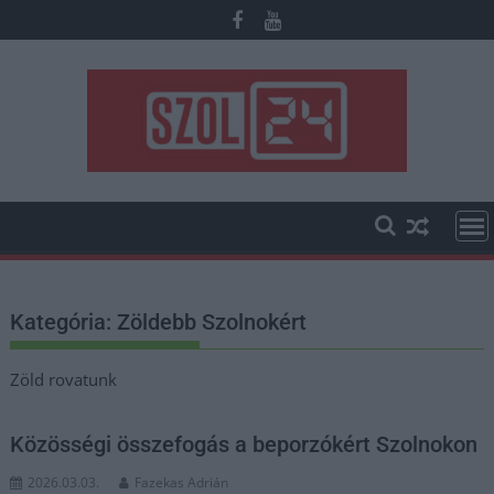
Skip
to
content
Kategória:
Zöldebb Szolnokért
Zöld rovatunk
Közösségi összefogás a beporzókért Szolnokon
2026.03.03.
Fazekas Adrián