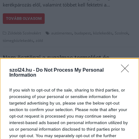
kerékpározás elől, valamint többet kell fektetni a…
TOVÁBB OLVASOM
,
,
,
,
Zöldebb Szolnokért
autómentes
budapest
közlekedés
Szolnok
,
tömegközlekedés
zöld
Nem ösztönzi a rugalmas termelést és
fogyasztást, valamint rontja a napelemek
szol24.hu -
Do Not Process My Personal
megtérülését a bruttó elszámolás
Information
2023.12.31.
Tóth András
If you wish to opt-out of the sale, sharing to third parties, or
2024 elején
processing of your personal or sensitive information for
kivezetésre kerül a
targeted advertising by us, please use the below opt-out
háztartási méretű
section to confirm your selection. Please note that after your
kiserőművek (HMKE)
opt-out request is processed you may continue seeing
szaldóelszámolási
interest-based ads based on personal information utilized by
rendszere, és felváltja
us or personal information disclosed to third parties prior to
your opt-out. You may separately opt-out of the further
az ún. bruttó