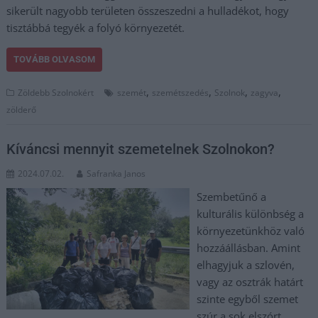
sikerült nagyobb területen összeszedni a hulladékot, hogy
tisztábbá tegyék a folyó környezetét.
TOVÁBB OLVASOM
,
,
,
,
Zöldebb Szolnokért
szemét
szemétszedés
Szolnok
zagyva
zölderő
Kíváncsi mennyit szemetelnek Szolnokon?
2024.07.02.
Safranka Janos
Szembetűnő a
kulturális különbség a
környezetünkhöz való
hozzáállásban. Amint
elhagyjuk a szlovén,
vagy az osztrák határt
szinte egyből szemet
szúr a sok elszórt