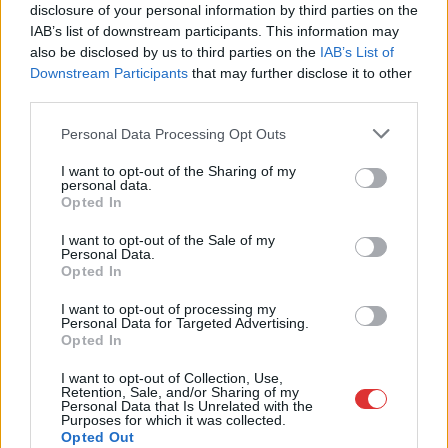
disclosure of your personal information by third parties on the
elszámolás. Az átállás
IAB’s list of downstream participants. This information may
remek lehetőséget kínált (volna) arra, hogy egy korszerű
also be disclosed by us to third parties on the
IAB’s List of
elszámolási rendszer kerüljön bevezetésre idehaza, amely
Downstream Participants
that may further disclose it to other
figyelembe veszi a villamos energia valódi értékét, a
third parties.
hálózathasználat költségeit, és így ösztönzi a fogyasztó oldali
Please note that this website/app uses one or more Google
Personal Data Processing Opt Outs
válaszadást.
services and may gather and store information including but
not limited to your visit or usage behaviour. You may click to
I want to opt-out of the Sharing of my
TOVÁBB OLVASOM
personal data.
grant or deny consent to Google and its third-party tags to
Opted In
use your data for below specified purposes in below Google
,
,
,
Zöldebb Szolnokért
másfél fok
napelem
napelemek
okosmérő
consent section.
I want to opt-out of the Sale of my
Personal Data.
Opted In
Ettől semmi nem lesz zöldebb
I want to opt-out of processing my
2023.12.20.
szol24.hu
Personal Data for Targeted Advertising.
Opted In
A közelmúltban
jelentette be a
I want to opt-out of Collection, Use,
Retention, Sale, and/or Sharing of my
Momentum egyik EP
Personal Data that Is Unrelated with the
Purposes for which it was collected.
képviselője, Donáth
Opted Out
Anna, hogy Európai