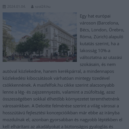
2024.01.04.
szol24.hu
Egy hat európai
városon (Barcelona,
Bécs, London, Örebro,
Róma, Zürich) alapuló
kutatás szerint, ha a
lakosság 10%-a
változtatna az utazási
szokásain, és nem
autóval közlekedne, hanem kerékpárral, a mindennapos
közlekedési kibocsátások várhatóan mintegy tizedével
csökkennének. A masfelfok.hu cikke szerint alacsonyabb
lenne a lég- és zajszennyezés, valamint a zsúfoltság, azaz
összességében sokkal élhetőbb környezetet teremthetnénk
városainkban. A Deloitte felmérése szerint a világ városai a
hosszútávú fejlesztési koncepcióikban már ebbe az irányba
mozdulnak el, azonban gyorsabban és nagyobb léptékben el
kell elhárítani az akadályokat a biztonságos gyaloglás és