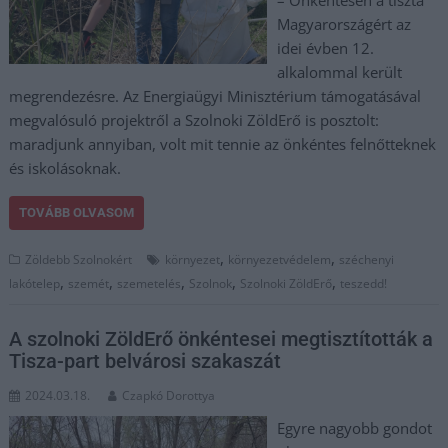
– Önkéntesen a tiszta
Magyarországért az
idei évben 12.
alkalommal került
megrendezésre. Az Energiaügyi Minisztérium támogatásával
megvalósuló projektről a Szolnoki ZöldErő is posztolt:
maradjunk annyiban, volt mit tennie az önkéntes felnőtteknek
és iskolásoknak.
TOVÁBB OLVASOM
,
,
Zöldebb Szolnokért
környezet
környezetvédelem
széchenyi
,
,
,
,
,
lakótelep
szemét
szemetelés
Szolnok
Szolnoki ZöldErő
teszedd!
A szolnoki ZöldErő önkéntesei megtisztították a
Tisza-part belvárosi szakaszát
2024.03.18.
Czapkó Dorottya
Egyre nagyobb gondot