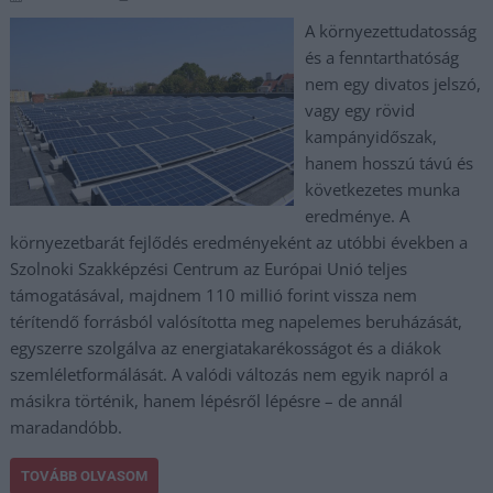
A környezettudatosság
és a fenntarthatóság
nem egy divatos jelszó,
vagy egy rövid
kampányidőszak,
hanem hosszú távú és
következetes munka
eredménye. A
környezetbarát fejlődés eredményeként az utóbbi években a
Szolnoki Szakképzési Centrum az Európai Unió teljes
támogatásával, majdnem 110 millió forint vissza nem
térítendő forrásból valósította meg napelemes beruházását,
egyszerre szolgálva az energiatakarékosságot és a diákok
szemléletformálását. A valódi változás nem egyik napról a
másikra történik, hanem lépésről lépésre – de annál
maradandóbb.
TOVÁBB OLVASOM