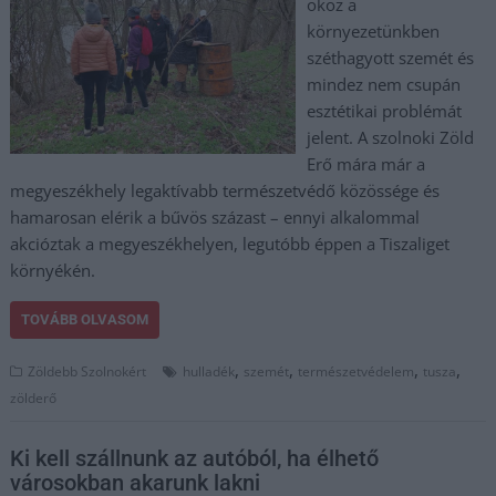
okoz a
környezetünkben
széthagyott szemét és
mindez nem csupán
esztétikai problémát
jelent. A szolnoki Zöld
Erő mára már a
megyeszékhely legaktívabb természetvédő közössége és
hamarosan elérik a bűvös százast – ennyi alkalommal
akcióztak a megyeszékhelyen, legutóbb éppen a Tiszaliget
környékén.
TOVÁBB OLVASOM
,
,
,
,
Zöldebb Szolnokért
hulladék
szemét
természetvédelem
tusza
zölderő
Ki kell szállnunk az autóból, ha élhető
városokban akarunk lakni