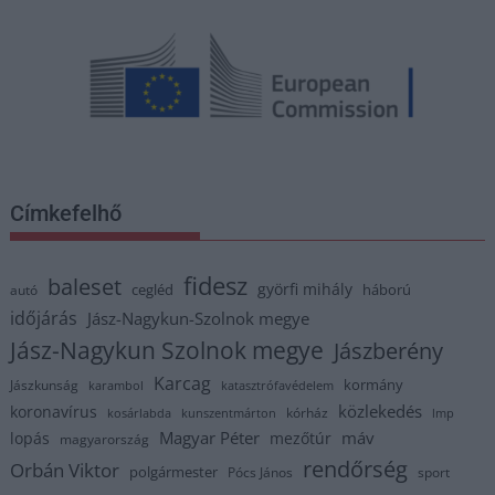
Címkefelhő
fidesz
baleset
györfi mihály
cegléd
háború
autó
időjárás
Jász-Nagykun-Szolnok megye
Jász-Nagykun Szolnok megye
Jászberény
Karcag
kormány
Jászkunság
karambol
katasztrófavédelem
közlekedés
koronavírus
kórház
kosárlabda
kunszentmárton
lmp
Magyar Péter
máv
lopás
mezőtúr
magyarország
rendőrség
Orbán Viktor
polgármester
Pócs János
sport