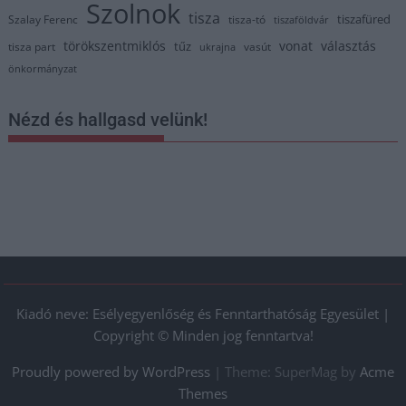
Szolnok
tisza
tiszafüred
Szalay Ferenc
tisza-tó
tiszaföldvár
törökszentmiklós
vonat
választás
tűz
tisza part
vasút
ukrajna
önkormányzat
Nézd és hallgasd velünk!
Kiadó neve: Esélyegyenlőség és Fenntarthatóság Egyesület |
Copyright © Minden jog fenntartva!
Proudly powered by WordPress
|
Theme: SuperMag by
Acme
Themes