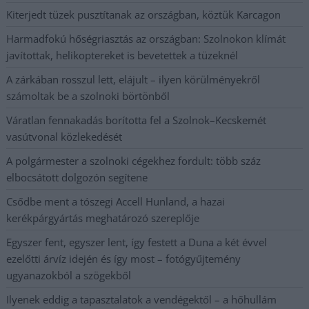
Kiterjedt tüzek pusztítanak az országban, köztük Karcagon
Harmadfokú hőségriasztás az országban: Szolnokon klímát
javítottak, helikoptereket is bevetettek a tüzeknél
A zárkában rosszul lett, elájult – ilyen körülményekről
számoltak be a szolnoki börtönből
Váratlan fennakadás borította fel a Szolnok–Kecskemét
vasútvonal közlekedését
A polgármester a szolnoki cégekhez fordult: több száz
elbocsátott dolgozón segítene
Csődbe ment a tószegi Accell Hunland, a hazai
kerékpárgyártás meghatározó szereplője
Egyszer fent, egyszer lent, így festett a Duna a két évvel
ezelőtti árvíz idején és így most – fotógyűjtemény
ugyanazokból a szögekből
Ilyenek eddig a tapasztalatok a vendégektől – a hőhullám