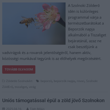
A Szolnoki Zölderő
idén is különleges
programmal várja a
természetbarátokat a
Beporzók napja
alkalmából a Tiszaliget
bejáratánál, azaz ne
csak beszéljünk a
vadvirágok és a rovarok jelentőségéről, hanem aktív,
közösségi munkával tegyünk is az élőhelyek megőrzéséért.
TOVÁBB OLVASOM
,
,
,
Zöldebb Szolnokért
beporzó
beporzók napja
rovar
Szolnoki
,
,
ZöldErő
tiszaliget
virág
Uniós támogatással épül a zöld jövő Szolnokon
2025.04.16.
Tóth Milán