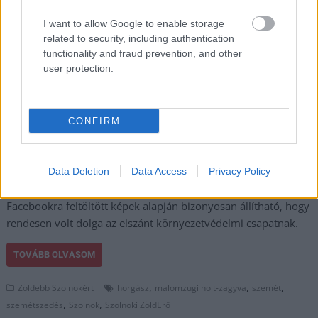
Volt dolga a szemétszedőknek Szolnok kedvelt
horgászhelyén
I want to allow Google to enable storage
related to security, including authentication
2023.12.11.
Fazekas Adrián
functionality and fraud prevention, and other
Ahogy már írtunk róla,
user protection.
a Szolnoki ZöldErő
december 10-én, azaz
tegnap ismét
CONFIRM
szemétszedési akcióba
kezdett a Malomzugi
Holt-Zagyva
Data Deletion
Data Access
Privacy Policy
környékén. A
Facebookra feltöltött képek alapján bizonyosan állítható, hogy
rendesen volt dolga az elszánt környezetvédelmi csapatnak.
TOVÁBB OLVASOM
,
,
,
Zöldebb Szolnokért
horgász
malomzugi holt-zagyva
szemét
,
,
szemétszedés
Szolnok
Szolnoki ZöldErő