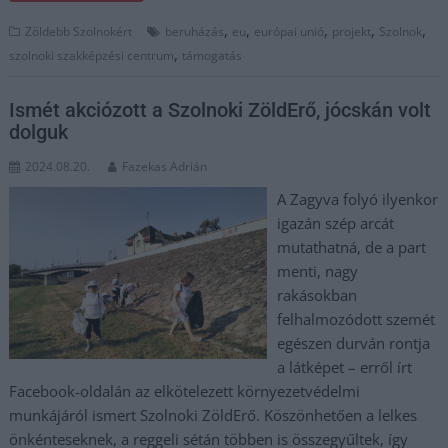
,
,
,
,
,
Zöldebb Szolnokért
beruházás
eu
európai unió
projekt
Szolnok
,
szolnoki szakképzési centrum
támogatás
Ismét akciózott a Szolnoki ZöldErő, jócskán volt
dolguk
2024.08.20.
Fazekas Adrián
A Zagyva folyó ilyenkor
igazán szép arcát
mutathatná, de a part
menti, nagy
rakásokban
felhalmozódott szemét
egészen durván rontja
a látképet – erről írt
Facebook-oldalán az elkötelezett környezetvédelmi
munkájáról ismert Szolnoki ZöldErő. Köszönhetően a lelkes
önkénteseknek, a reggeli sétán többen is összegyűltek, így