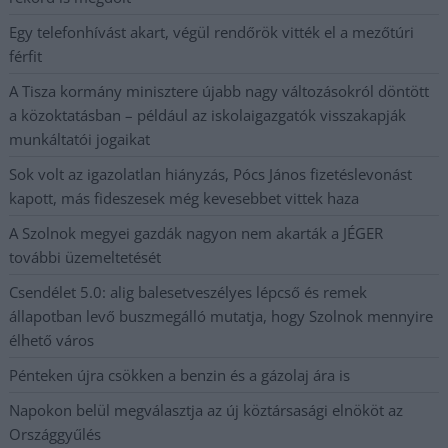
Egy telefonhívást akart, végül rendőrök vitték el a mezőtúri
férfit
A Tisza kormány minisztere újabb nagy változásokról döntött
a közoktatásban – például az iskolaigazgatók visszakapják
munkáltatói jogaikat
Sok volt az igazolatlan hiányzás, Pócs János fizetéslevonást
kapott, más fideszesek még kevesebbet vittek haza
A Szolnok megyei gazdák nagyon nem akarták a JÉGER
további üzemeltetését
Csendélet 5.0: alig balesetveszélyes lépcső és remek
állapotban levő buszmegálló mutatja, hogy Szolnok mennyire
élhető város
Pénteken újra csökken a benzin és a gázolaj ára is
Napokon belül megválasztja az új köztársasági elnököt az
Országgyűlés