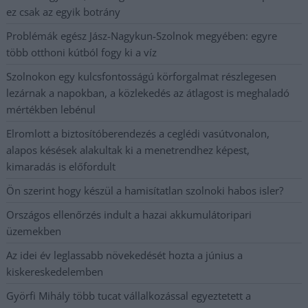
ez csak az egyik botrány
Problémák egész Jász-Nagykun-Szolnok megyében: egyre
több otthoni kútból fogy ki a víz
Szolnokon egy kulcsfontosságú körforgalmat részlegesen
lezárnak a napokban, a közlekedés az átlagost is meghaladó
mértékben lebénul
Elromlott a biztosítóberendezés a ceglédi vasútvonalon,
alapos késések alakultak ki a menetrendhez képest,
kimaradás is előfordult
Ön szerint hogy készül a hamisítatlan szolnoki habos isler?
Országos ellenőrzés indult a hazai akkumulátoripari
üzemekben
Az idei év leglassabb növekedését hozta a június a
kiskereskedelemben
Györfi Mihály több tucat vállalkozással egyeztetett a