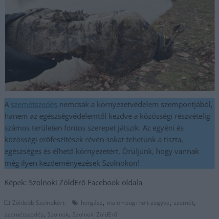
A
szemétszedés
nemcsak a környezetvédelem szempontjából,
hanem az egészségvédelemtől kezdve a közösségi részvételig
számos területen fontos szerepet játszik. Az egyéni és
közösségi erőfeszítések révén sokat tehetünk a tiszta,
egészséges és élhető környezetért. Örüljünk, hogy vannak
még ilyen kezdeményezések Szolnokon!
Képek: Szolnoki ZöldErő Facebook oldala
,
,
,
Zöldebb Szolnokért
horgász
malomzugi holt-zagyva
szemét
,
,
szemétszedés
Szolnok
Szolnoki ZöldErő