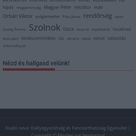
kórház
kosárlabda
kunszentmárton
lmp
Magyar Péter
máv
lopás
mezőtúr
magyarország
rendőrség
Orbán Viktor
polgármester
Pócs János
sport
Szolnok
tisza
tiszafüred
Szalay Ferenc
tisza-tó
tiszaföldvár
törökszentmiklós
vonat
választás
tűz
tisza part
vasút
ukrajna
önkormányzat
Nézd és hallgasd velünk!
Kiadó neve: Esélyegyenlőség és Fenntarthatóság Egyesület |
Copyright © Minden jog fenntartva!