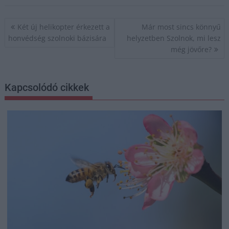
Bejegyzés
Két új helikopter érkezett a
Már most sincs könnyű
navigáció
honvédség szolnoki bázisára
helyzetben Szolnok, mi lesz
még jövőre?
Kapcsolódó cikkek