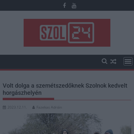
Skip
to
content
Volt dolga a szemétszedőknek Szolnok kedvelt
horgászhelyén
2023.12.11.
Fazekas Adrián