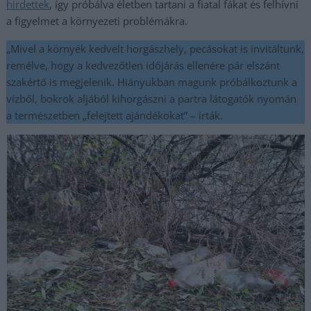
hirdettek
, így próbálva életben tartani a fiatal fákat és felhívni
a figyelmet a környezeti problémákra.
„Mivel a környék kedvelt horgászhely, pecásokat is invitáltunk,
remélve, hogy a kedvezőtlen időjárás ellenére pár elszánt
szakértő is megjelenik. Hiányukban magunk próbálkoztunk a
vízből, bokrok aljából kihorgászni a partra látogatók nyomán
a természetben „felejtett ajándékokat” – írták.