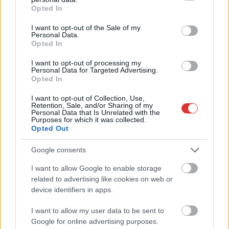
grant or deny consent to Google and its third-party tags to
Opted In
use your data for below specified purposes in below Google
consent section.
I want to opt-out of the Sale of my
2025.04.16.
Tóth Milán
Personal Data.
Uniós támogatással épül a zöld jövő Szolnokon
Opted In
A környezettudatosság és a fenntarthatóság nem egy divatos
I want to opt-out of processing my
jelszó, vagy egy rövid kampányidőszak, hanem hosszú
Personal Data for Targeted Advertising.
Opted In
távú...
Zöldebb Szolnokért
I want to opt-out of Collection, Use,
Retention, Sale, and/or Sharing of my
Personal Data that Is Unrelated with the
Purposes for which it was collected.
Opted Out
Google consents
I want to allow Google to enable storage
related to advertising like cookies on web or
device identifiers in apps.
I want to allow my user data to be sent to
Google for online advertising purposes.