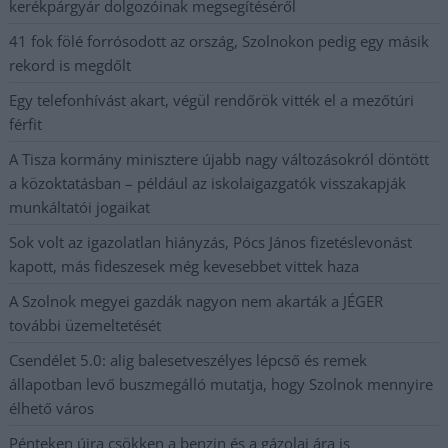
kerékpárgyár dolgozóinak megsegítéséről
41 fok fölé forrósodott az ország, Szolnokon pedig egy másik
rekord is megdőlt
Egy telefonhívást akart, végül rendőrök vitték el a mezőtúri
férfit
A Tisza kormány minisztere újabb nagy változásokról döntött
a közoktatásban – például az iskolaigazgatók visszakapják
munkáltatói jogaikat
Sok volt az igazolatlan hiányzás, Pócs János fizetéslevonást
kapott, más fideszesek még kevesebbet vittek haza
A Szolnok megyei gazdák nagyon nem akarták a JÉGER
további üzemeltetését
Csendélet 5.0: alig balesetveszélyes lépcső és remek
állapotban levő buszmegálló mutatja, hogy Szolnok mennyire
élhető város
Pénteken újra csökken a benzin és a gázolaj ára is