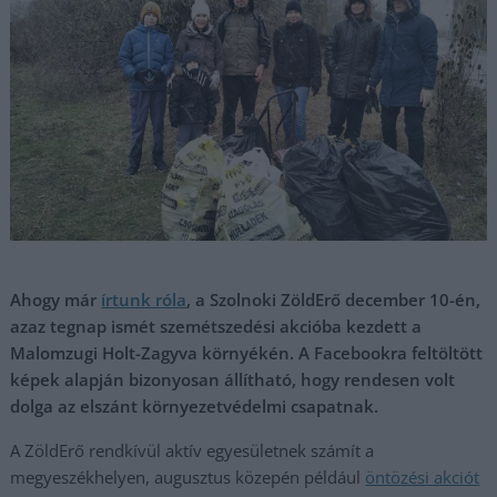
Ahogy már
írtunk róla
, a Szolnoki ZöldErő december 10-én,
azaz tegnap ismét szemétszedési akcióba kezdett a
Malomzugi Holt-Zagyva környékén. A Facebookra feltöltött
képek alapján bizonyosan állítható, hogy rendesen volt
dolga az elszánt környezetvédelmi csapatnak.
A ZöldErő rendkívül aktív egyesületnek számít a
megyeszékhelyen, augusztus közepén például
öntözési akciót