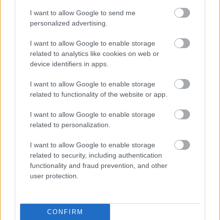
I want to allow Google to send me
personalized advertising.
2024.08.20.
Fazekas Adrián
Ismét akciózott a Szolnoki ZöldErő, jócskán volt
I want to allow Google to enable storage
dolguk
related to analytics like cookies on web or
A Zagyva folyó ilyenkor igazán szép arcát mutathatná, de a
device identifiers in apps.
part menti, nagy rakásokban felhalmozódott szemét...
I want to allow Google to enable storage
Zöldebb Szolnokért
related to functionality of the website or app.
I want to allow Google to enable storage
related to personalization.
I want to allow Google to enable storage
related to security, including authentication
functionality and fraud prevention, and other
user protection.
CONFIRM