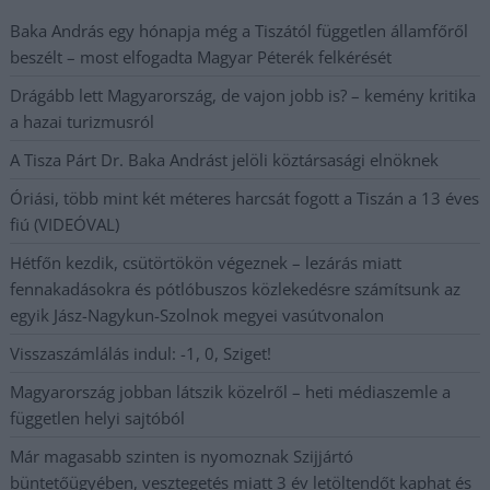
Baka András egy hónapja még a Tiszától független államfőről
beszélt – most elfogadta Magyar Péterék felkérését
Drágább lett Magyarország, de vajon jobb is? – kemény kritika
a hazai turizmusról
A Tisza Párt Dr. Baka Andrást jelöli köztársasági elnöknek
Óriási, több mint két méteres harcsát fogott a Tiszán a 13 éves
fiú (VIDEÓVAL)
Hétfőn kezdik, csütörtökön végeznek – lezárás miatt
fennakadásokra és pótlóbuszos közlekedésre számítsunk az
egyik Jász-Nagykun-Szolnok megyei vasútvonalon
Visszaszámlálás indul: -1, 0, Sziget!
Magyarország jobban látszik közelről – heti médiaszemle a
független helyi sajtóból
Már magasabb szinten is nyomoznak Szijjártó
büntetőügyében, vesztegetés miatt 3 év letöltendőt kaphat és