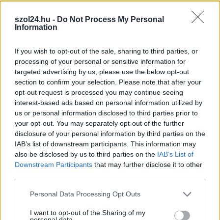
szol24.hu -
Do Not Process My Personal
Information
2026.03.03.
Fazekas Adrián
Közösségi összefogás a beporzókért Szolnokon
If you wish to opt-out of the sale, sharing to third parties, or
A Szolnoki Zölderő idén is különleges programmal várja a
processing of your personal or sensitive information for
természetbarátokat a Beporzók napja alkalmából a
targeted advertising by us, please use the below opt-out
Tiszaliget...
section to confirm your selection. Please note that after your
opt-out request is processed you may continue seeing
Zöldebb Szolnokért
interest-based ads based on personal information utilized by
us or personal information disclosed to third parties prior to
your opt-out. You may separately opt-out of the further
disclosure of your personal information by third parties on the
IAB’s list of downstream participants. This information may
also be disclosed by us to third parties on the
IAB’s List of
Downstream Participants
that may further disclose it to other
third parties.
Please note that this website/app uses one or more Google
Personal Data Processing Opt Outs
services and may gather and store information including but
not limited to your visit or usage behaviour. You may click to
I want to opt-out of the Sharing of my
personal data.