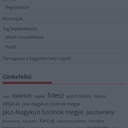
Regisztráció
Köszönjük
Tag bejelentkezés
Jelszó visszaállítása
Profil
Támogassa a független helyi sajtót!
Címkefelhő
fidesz
baleset
györfi mihály
cegléd
háború
autó
időjárás
Jász-Nagykun-Szolnok megye
Jász-Nagykun Szolnok megye
Jászberény
Karcag
kormány
Jászkunság
karambol
katasztrófavédelem
közlekedés
koronavírus