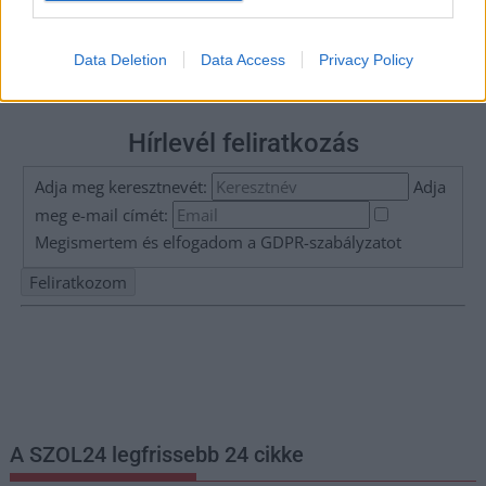
Data Deletion
Data Access
Privacy Policy
Hírlevél feliratkozás
Adja meg keresztnevét:
Adja
meg e-mail címét:
Megismertem és elfogadom a
GDPR-szabályzat
ot
Nem szeretne lemaradni semmiről? Csak egy kattintás, és hírlevelünk a
legfrissebb információkkal és exkluzív tartalmakkal hétről hétre
postaládájába érkezik!
A SZOL24 legfrissebb 24 cikke