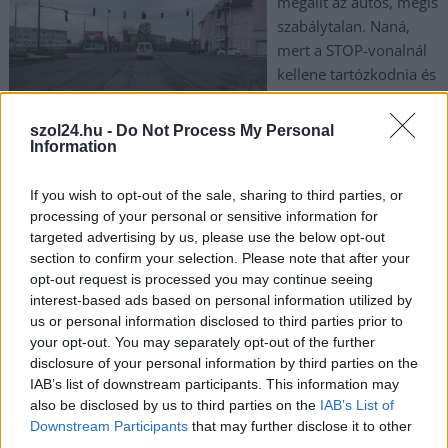
megállt az autós, mégis
szabálytalan. Naná,
mert a STOP-vonalnál
kellene tartózkodnia és
nem annyira elől. De
ha a felfestésből szinte
szol24.hu -
Do Not Process My Personal
nem látszik semmi és
Information
nincs helyismerete, akkor is az ő hibája?
If you wish to opt-out of the sale, sharing to third parties, or
TOVÁBB OLVASOM
processing of your personal or sensitive information for
targeted advertising by us, please use the below opt-out
section to confirm your selection. Please note that after your
,
,
,
,
,
Szolnok
felelősség
felfestés
kereszteződés
kopott
közlekedés
opt-out request is processed you may continue seeing
,
,
,
,
piros lámpa
stop
stop-vonal
szabálytalan
Szolnok
interest-based ads based on personal information utilized by
us or personal information disclosed to third parties prior to
your opt-out. You may separately opt-out of the further
disclosure of your personal information by third parties on the
IAB’s list of downstream participants. This information may
also be disclosed by us to third parties on the
IAB’s List of
Downstream Participants
that may further disclose it to other
third parties.