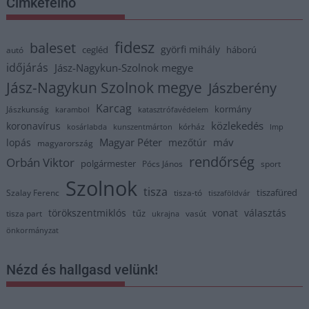
Címkefelhő
fidesz
baleset
györfi mihály
cegléd
háború
autó
időjárás
Jász-Nagykun-Szolnok megye
Jász-Nagykun Szolnok megye
Jászberény
Karcag
kormány
Jászkunság
karambol
katasztrófavédelem
közlekedés
koronavírus
kórház
kosárlabda
kunszentmárton
lmp
Magyar Péter
máv
lopás
mezőtúr
magyarország
rendőrség
Orbán Viktor
polgármester
Pócs János
sport
Szolnok
tisza
tiszafüred
Szalay Ferenc
tisza-tó
tiszaföldvár
törökszentmiklós
vonat
választás
tűz
tisza part
vasút
ukrajna
önkormányzat
Nézd és hallgasd velünk!