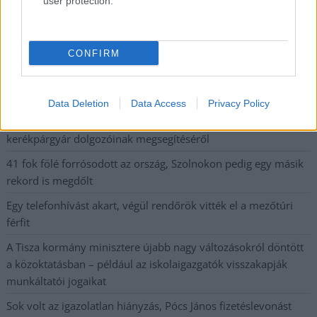
user protection.
Ön szerint hogy készül a hamisítatlan szolnoki habos isler?
Országos ellenőrzés indult a hazai akkumulátoripari
CONFIRM
üzemekben
Az idei év leglassabb növekedését hozta a június a
kiskereskedelemben
Data Deletion
Data Access
Privacy Policy
Györfi Mihály több tucat vállalkozással egyeztetett a
kerékpárgyár dolgozóinak megsegítéséről
41 fok fölé forrósodott az ország, Szolnokon pedig egy másik
rekord is megdőlt
Egy telefonhívást akart, végül rendőrök vitték el a mezőtúri
férfit
A Tisza kormány minisztere újabb nagy változásokról döntött
a közoktatásban – például az iskolaigazgatók visszakapják
munkáltatói jogaikat
Sok volt az igazolatlan hiányzás, Pócs János fizetéslevonást