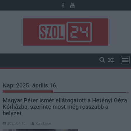
Skip
to
content
Nap:
2025. április 16.
Magyar Péter ismét ellátogatott a Hetényi Géza
Kórházba, szerinte most még rosszabb a
helyzet
2025.04.16.
Kiss Lajos