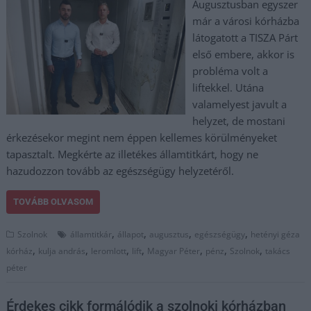
Augusztusban egyszer
már a városi kórházba
látogatott a TISZA Párt
első embere, akkor is
probléma volt a
liftekkel. Utána
valamelyest javult a
helyzet, de mostani
érkezésekor megint nem éppen kellemes körülményeket
tapasztalt. Megkérte az illetékes államtitkárt, hogy ne
hazudozzon tovább az egészségügy helyzetéről.
TOVÁBB OLVASOM
,
,
,
,
Szolnok
államtitkár
állapot
augusztus
egészségügy
hetényi géza
,
,
,
,
,
,
,
kórház
kulja andrás
leromlott
lift
Magyar Péter
pénz
Szolnok
takács
péter
Érdekes cikk formálódik a szolnoki kórházban