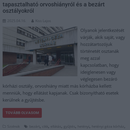
tapasztalható orvoshiányról és a bezárt
osztályokról
2025.04.16.
Kiss Lajos
Olyanok jelentkezését
várják, akik saját, vagy
hozzátartozójuk
történetét osztanák
meg azzal
kapcsolatban, hogy
ideiglenesen vagy
véglegesen bezáró
kórházi osztály, orvoshiány miatt más kórházba kellett
menniük, hogy ellátást kapjanak. Csak bizonyítható esetek
kerülnek a gyűjtésbe.
TOVÁBB OLVASOM
,
,
,
,
,
,
Szolnok
bezárt
cikk
ellátás
gyűjtés
hetényi
hetényi géza kórház