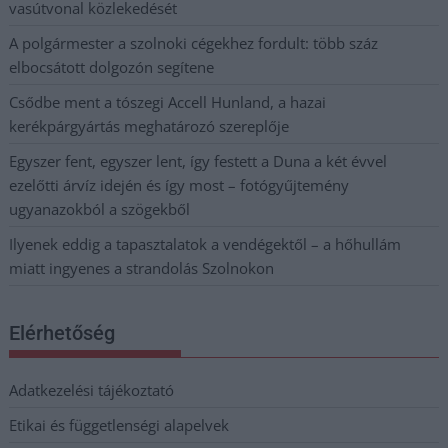
vasútvonal közlekedését
A polgármester a szolnoki cégekhez fordult: több száz
elbocsátott dolgozón segítene
Csődbe ment a tószegi Accell Hunland, a hazai
kerékpárgyártás meghatározó szereplője
Egyszer fent, egyszer lent, így festett a Duna a két évvel
ezelőtti árvíz idején és így most – fotógyűjtemény
ugyanazokból a szögekből
Ilyenek eddig a tapasztalatok a vendégektől – a hőhullám
miatt ingyenes a strandolás Szolnokon
Elérhetőség
Adatkezelési tájékoztató
Etikai és függetlenségi alapelvek