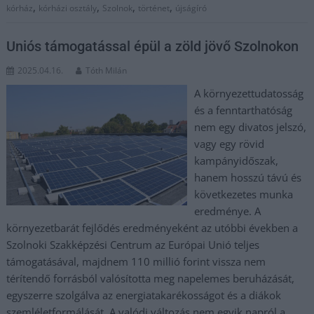
,
,
,
,
kórház
kórházi osztály
Szolnok
történet
újságíró
Uniós támogatással épül a zöld jövő Szolnokon
2025.04.16.
Tóth Milán
A környezettudatosság
és a fenntarthatóság
nem egy divatos jelszó,
vagy egy rövid
kampányidőszak,
hanem hosszú távú és
következetes munka
eredménye. A
környezetbarát fejlődés eredményeként az utóbbi években a
Szolnoki Szakképzési Centrum az Európai Unió teljes
támogatásával, majdnem 110 millió forint vissza nem
térítendő forrásból valósította meg napelemes beruházását,
egyszerre szolgálva az energiatakarékosságot és a diákok
szemléletformálását. A valódi változás nem egyik napról a