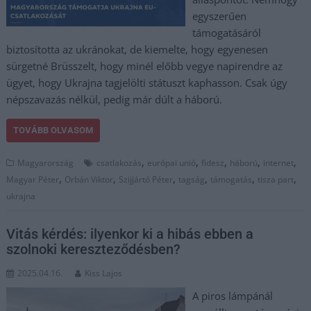
egyszerűen
támogatásáról
biztosította az ukránokat, de kiemelte, hogy egyenesen
sürgetné Brüsszelt, hogy minél előbb vegye napirendre az
ügyet, hogy Ukrajna tagjelölti státuszt kaphasson. Csak úgy
népszavazás nélkül, pedig már dúlt a háború.
TOVÁBB OLVASOM
,
,
,
,
,
Magyarország
csatlakozás
európai unió
fidesz
háború
internet
,
,
,
,
,
,
Magyar Péter
Orbán Viktor
Szijjártó Péter
tagság
támogatás
tisza part
ukrajna
Vitás kérdés: ilyenkor ki a hibás ebben a
szolnoki kereszteződésben?
2025.04.16.
Kiss Lajos
A piros lámpánál