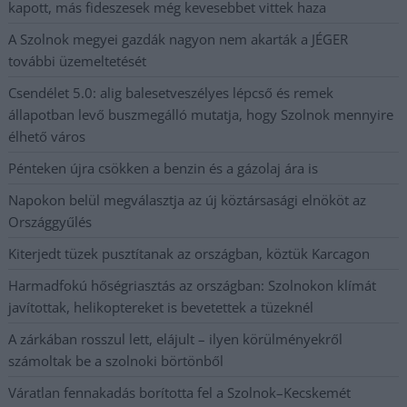
kapott, más fideszesek még kevesebbet vittek haza
A Szolnok megyei gazdák nagyon nem akarták a JÉGER
további üzemeltetését
Csendélet 5.0: alig balesetveszélyes lépcső és remek
állapotban levő buszmegálló mutatja, hogy Szolnok mennyire
élhető város
Pénteken újra csökken a benzin és a gázolaj ára is
Napokon belül megválasztja az új köztársasági elnököt az
Országgyűlés
Kiterjedt tüzek pusztítanak az országban, köztük Karcagon
Harmadfokú hőségriasztás az országban: Szolnokon klímát
javítottak, helikoptereket is bevetettek a tüzeknél
A zárkában rosszul lett, elájult – ilyen körülményekről
számoltak be a szolnoki börtönből
Váratlan fennakadás borította fel a Szolnok–Kecskemét