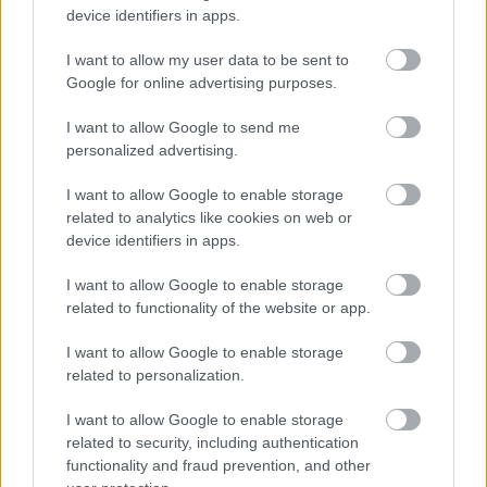
legfrissebb információkkal és exkluzív tartalmakkal hétről hétre
device identifiers in apps.
postaládájába érkezik!
I want to allow my user data to be sent to
Google for online advertising purposes.
A SZOL24 legfrissebb 24 cikke
I want to allow Google to send me
personalized advertising.
Már magasabb szinten is nyomoznak Szijjártó
I want to allow Google to enable storage
büntetőügyében, vesztegetés miatt 3 év letöltendőt kaphat és
related to analytics like cookies on web or
ez csak az egyik botrány
device identifiers in apps.
Problémák egész Jász-Nagykun-Szolnok megyében: egyre
I want to allow Google to enable storage
több otthoni kútból fogy ki a víz
related to functionality of the website or app.
Szolnokon egy kulcsfontosságú körforgalmat részlegesen
lezárnak a napokban, a közlekedés az átlagost is meghaladó
I want to allow Google to enable storage
related to personalization.
mértékben lebénul
Elromlott a biztosítóberendezés a ceglédi vasútvonalon,
I want to allow Google to enable storage
alapos késések alakultak ki a menetrendhez képest,
related to security, including authentication
functionality and fraud prevention, and other
kimaradás is előfordult