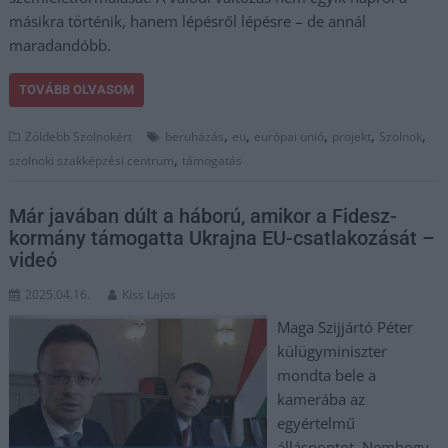
másikra történik, hanem lépésről lépésre – de annál
maradandóbb.
TOVÁBB OLVASOM
,
,
,
,
,
Zöldebb Szolnokért
beruházás
eu
európai unió
projekt
Szolnok
,
szolnoki szakképzési centrum
támogatás
Már javában dúlt a háború, amikor a Fidesz-
kormány támogatta Ukrajna EU-csatlakozását –
videó
2025.04.16.
Kiss Lajos
Maga Szijjártó Péter
külügyminiszter
mondta bele a
kamerába az
egyértelmű
álláspontot. Nemhogy