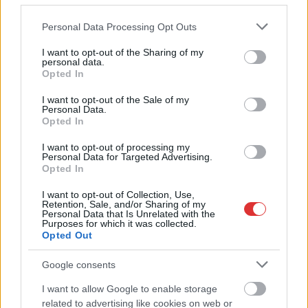
Please note that this website/app uses one or more Google
Personal Data Processing Opt Outs
services and may gather and store information including but
not limited to your visit or usage behaviour. You may click to
I want to opt-out of the Sharing of my
personal data.
grant or deny consent to Google and its third-party tags to
Opted In
use your data for below specified purposes in below Google
consent section.
I want to opt-out of the Sale of my
Personal Data.
Opted In
I want to opt-out of processing my
Personal Data for Targeted Advertising.
Opted In
Hírlevél feliratkozás
I want to opt-out of Collection, Use,
Retention, Sale, and/or Sharing of my
Adja meg keresztnevét:
Adja
Personal Data that Is Unrelated with the
Purposes for which it was collected.
meg e-mail címét:
Opted Out
Megismertem és elfogadom a
GDPR-szabályzat
ot
Google consents
I want to allow Google to enable storage
Nem szeretne lemaradni semmiről? Csak egy kattintás, és hírlevelünk a
related to advertising like cookies on web or