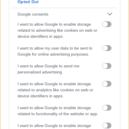
Opted Out
TOVÁBB OLVASOM
Google consents
,
,
,
,
,
Szolnok
állapot
buszbaleset
gimnázium
györfi mihály
helyi járat
I want to allow Google to enable storage
,
,
,
,
,
related to advertising like cookies on web or
Jász-Nagykun Szolnok megye
kórház
sérültek
súlyos
szandaszőlős
device identifiers in apps.
Szolnok
I want to allow my user data to be sent to
Van okunk aggódni? Sok a furcsaság a
Google for online advertising purposes.
Tiszaligeti Turisztikai Központ körül
I want to allow Google to send me
2025.09.07.
Kiss Lajos
personalized advertising.
Az AGÓRA Egyesület
I want to allow Google to enable storage
szerint „nem zörög a
related to analytics like cookies on web or
haraszt…”. Az
device identifiers in apps.
önkormányzat
tulajdonában levő
I want to allow Google to enable storage
tábor a város egyik
related to functionality of the website or app.
legszebb részén
I want to allow Google to enable storage
található, de