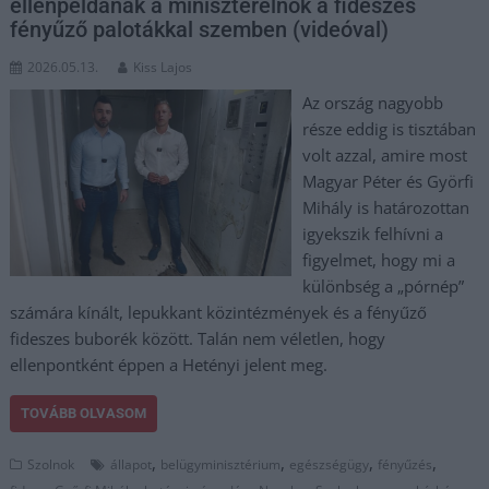
ellenpéldának a miniszterelnök a fideszes
fényűző palotákkal szemben (videóval)
2026.05.13.
Kiss Lajos
Az ország nagyobb
része eddig is tisztában
volt azzal, amire most
Magyar Péter és Györfi
Mihály is határozottan
igyekszik felhívni a
figyelmet, hogy mi a
különbség a „pórnép”
számára kínált, lepukkant közintézmények és a fényűző
fideszes buborék között. Talán nem véletlen, hogy
ellenpontként éppen a Hetényi jelent meg.
TOVÁBB OLVASOM
,
,
,
,
Szolnok
állapot
belügyminisztérium
egészségügy
fényűzés
,
,
,
,
,