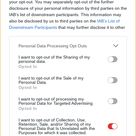
your opt-out. You may separately opt-out of the further
disclosure of your personal information by third parties on the
TOVÁBB OLVASOM
IAB’s list of downstream participants. This information may
also be disclosed by us to third parties on the
IAB’s List of
,
,
,
,
,
JNSZ megyei hírek
2026
állapot
alsóbb rendű
felújítás
fidesz
Downstream Participants
that may further disclose it to other
,
,
,
,
,
főút
herczeg zsolt
ígéret
Jász-Nagykun Szolnok megye
mesterszállás
third parties.
,
,
,
,
mezőtúr
Öcsöd
tavasz
túrkeve
útfelújítás
Please note that this website/app uses one or more Google
Personal Data Processing Opt Outs
services and may gather and store information including but
Szolnoki buszbaleset: új információkra derült
not limited to your visit or usage behaviour. You may click to
I want to opt-out of the Sharing of my
fény a sérültek állapotával kapcsolatban
personal data.
grant or deny consent to Google and its third-party tags to
Opted In
use your data for below specified purposes in below Google
2025.10.28.
Kiss Lajos
consent section.
I want to opt-out of the Sale of my
A szolnoki
Personal Data.
Opted In
gimnáziumnál történt
súlyos buszbalesetben
I want to opt-out of processing my
Personal Data for Targeted Advertising.
többen is komolyan
Opted In
megsérültek, de
szerencsére már csak
I want to opt-out of Collection, Use,
Retention, Sale, and/or Sharing of my
egyikük állapota
Personal Data that Is Unrelated with the
Purposes for which it was collected.
igényel kórházi ellátást.