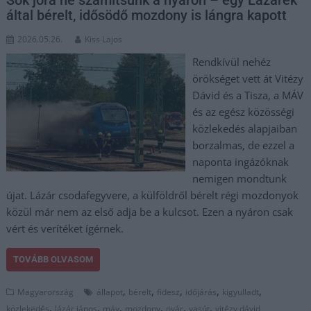
által bérelt, idősödő mozdony is lángra kapott
2026.05.26.
Kiss Lajos
Rendkívül nehéz
örökséget vett át Vitézy
Dávid és a Tisza, a MÁV
és az egész közösségi
közlekedés alapjaiban
borzalmas, de ezzel a
naponta ingázóknak
nemigen mondtunk
újat. Lázár csodafegyvere, a külföldről bérelt régi mozdonyok
közül már nem az első adja be a kulcsot. Ezen a nyáron csak
vért és verítéket ígérnek.
TOVÁBB OLVASOM
,
,
,
,
,
Magyarország
állapot
bérelt
fidesz
időjárás
kigyulladt
,
,
,
,
,
,
közlekedés
lázár jános
máv
mozdony
nyár
vasút
vitézy dávid