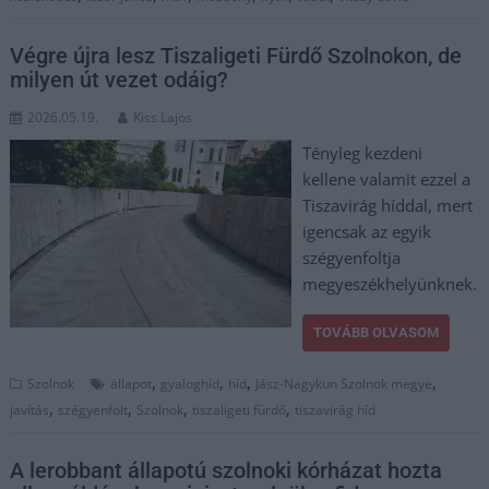
Végre újra lesz Tiszaligeti Fürdő Szolnokon, de
milyen út vezet odáig?
2026.05.19.
Kiss Lajos
Tényleg kezdeni
kellene valamit ezzel a
Tiszavirág híddal, mert
igencsak az egyik
szégyenfoltja
megyeszékhelyünknek.
TOVÁBB OLVASOM
,
,
,
,
Szolnok
állapot
gyaloghíd
híd
Jász-Nagykun Szolnok megye
,
,
,
,
javítás
szégyenfolt
Szolnok
tiszaligeti fürdő
tiszavirág híd
A lerobbant állapotú szolnoki kórházat hozta