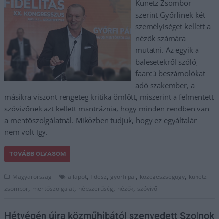
Kunetz Zsombor
szerint Győrfinek két
személyiséget kellett a
nézők számára
mutatni. Az egyik a
balesetekről szóló,
faarcú beszámolókat
adó szakember, a
másikra viszont rengeteg kritika ömlött, miszerint a felmentett
szóvivőnek azt kellett mantráznia, hogy minden rendben van
a mentőszolgálatnál. Miközben tudjuk, hogy ez egyáltalán
nem volt így.
TOVÁBB OLVASOM
,
,
,
,
Magyarország
állapot
fidesz
győrfi pál
közegészségügy
kunetz
,
,
,
,
zsombor
mentőszolgálat
népszerűség
nézők
szóvivő
Hétvégén újra közműhibától szenvedett Szolnok