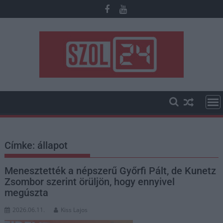
Skip
to
content
Címke:
állapot
Menesztették a népszerű Győrfi Pált, de Kunetz
Zsombor szerint örüljön, hogy ennyivel
megúszta
2026.06.11.
Kiss Lajos