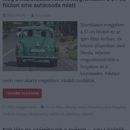
főúton eme autócsoda miatt
2026.06.06.
Kiss Lajos
Szombaton megjelent
a 31-es főúton ez az
igen éltes korban, de
kitűnő állapotban levő
Skoda, teljesen
megváltozott tőle a
forgalom és a
közlekedés. Például
senki nem akarta megelőzni, inkább csodálták.
TOVÁBB OLVASOM
,
,
,
,
JNSZ megyei hírek
31-es főút
állapot
autó
forgalom
Jász-Nagykun
,
,
,
,
Szolnok megye
Jászberény
találkozó
türelem
veterán
Sok jóra ne számítsunk a nyáron – egy Lázárék