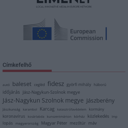
Címkefelhő
fidesz
baleset
györfi mihály
cegléd
háború
autó
időjárás
Jász-Nagykun-Szolnok megye
Jász-Nagykun Szolnok megye
Jászberény
Karcag
kormány
Jászkunság
karambol
katasztrófavédelem
közlekedés
koronavírus
kórház
kosárlabda
kunszentmárton
lmp
Magyar Péter
máv
lopás
mezőtúr
magyarország