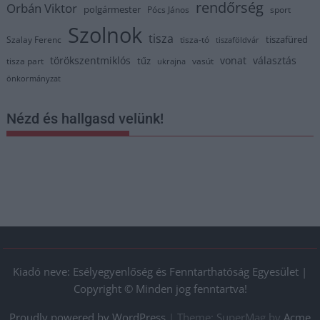
rendőrség
Orbán Viktor
polgármester
Pócs János
sport
Szolnok
tisza
tiszafüred
Szalay Ferenc
tisza-tó
tiszaföldvár
törökszentmiklós
vonat
választás
tűz
tisza part
vasút
ukrajna
önkormányzat
Nézd és hallgasd velünk!
Kiadó neve: Esélyegyenlőség és Fenntarthatóság Egyesület |
Copyright © Minden jog fenntartva!
Proudly powered by WordPress
|
Theme: SuperMag by
Acme