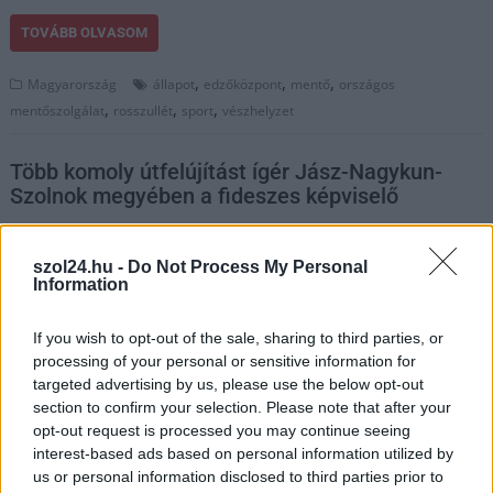
TOVÁBB OLVASOM
,
,
,
Magyarország
állapot
edzőközpont
mentő
országos
,
,
,
mentőszolgálat
rosszullét
sport
vészhelyzet
Több komoly útfelújítást ígér Jász-Nagykun-
Szolnok megyében a fideszes képviselő
2025.12.29.
Kiss Lajos
szol24.hu -
Do Not Process My Personal
Közelednek a
Information
választások, ismét egy
útfelújítási ígéret a
If you wish to opt-out of the sale, sharing to third parties, or
fideszes képviselőtől.
processing of your personal or sensitive information for
Ezúttal Mezőtúron és a
targeted advertising by us, please use the below opt-out
megye más részén egy
section to confirm your selection. Please note that after your
főút és több
opt-out request is processed you may continue seeing
alsóbbrendű útszakasz
interest-based ads based on personal information utilized by
us or personal information disclosed to third parties prior to
felújítását ígérte meg a Fidesz.