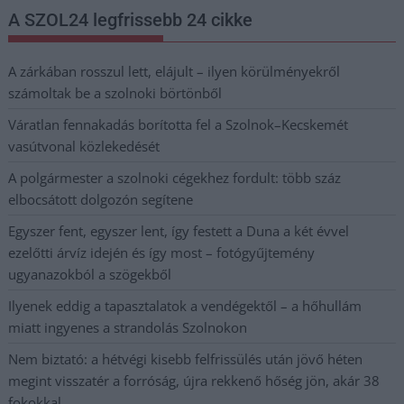
A SZOL24 legfrissebb 24 cikke
A zárkában rosszul lett, elájult – ilyen körülményekről
számoltak be a szolnoki börtönből
Váratlan fennakadás borította fel a Szolnok–Kecskemét
vasútvonal közlekedését
A polgármester a szolnoki cégekhez fordult: több száz
elbocsátott dolgozón segítene
Egyszer fent, egyszer lent, így festett a Duna a két évvel
ezelőtti árvíz idején és így most – fotógyűjtemény
ugyanazokból a szögekből
Ilyenek eddig a tapasztalatok a vendégektől – a hőhullám
miatt ingyenes a strandolás Szolnokon
Nem biztató: a hétvégi kisebb felfrissülés után jövő héten
megint visszatér a forróság, újra rekkenő hőség jön, akár 38
fokokkal