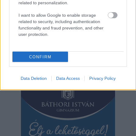
related to personalization.
látványosan elkezdett leromlani az állapota, ráadásul 2026-ra
nem fogad megrendeléseket. Mi fog történni a központtal?
I want to allow Google to enable storage
related to security, including authentication
TOVÁBB OLVASOM
functionality and fraud prevention, and other
user protection.
,
,
,
,
,
,
Szolnok
2026
agóra
agóra egyesület
állapot
jövő
kérdés
,
,
,
,
,
központ
önkormányzat
Szolnok
tábor
tiszaliget
turisztikai
CONFIRM
Bejegyzés
Régebbi bejegyzések
navigáció
Data Deletion
Data Access
Privacy Policy