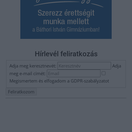
Hírlevél feliratkozás
Adja meg keresztnevét:
Adja
meg e-mail címét:
Megismertem és elfogadom a
GDPR-szabályzat
ot
Nem szeretne lemaradni semmiről? Csak egy kattintás, és hírlevelünk a
legfrissebb információkkal és exkluzív tartalmakkal hétről hétre
postaládájába érkezik!