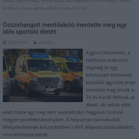
fidesz
Győrfi Mihály
hetényi géza
Jász-Nagykun Szolnok megye
kórház
,
,
,
,
lerobbant
luxus
palota
polgármester
Szolnok
Összehangolt mentőakció mentette meg egy
idős sportoló életét
2026.04.09.
szol24.hu
A gyors felismerés, a
telefonos szakszerű
segítség és egy
kihelyezett életmentő
készülék együttes ereje
mentette meg annak a
70 év körüli férfinak az
életét, aki edzés előtt
esett össze egy meg nem nevezett Jász-Nagykun-Szolnok
megyei sportlétesítményben. A helyszínen tartózkodók
lélekjelenlétének köszönhetően a férfi állapota stabilizálódott,
mire kórházba került.