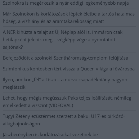
Szolnokra is megérkezik a nyár eddigi legkeményebb napja
Már Szolnokon is korlátozások léptek életbe a tartós hatalmas
hőség, a vízhiány és az áramtakarékosság miatt
A NER kihúzta a talajt az Új Néplap alól is, immáron csak
hetilapként jelenik meg – végképp vége a nyomtatott
sajtónak?
Befejeződött a szolnoki Szentháromság-templom felújítása
Szimfonikus köntösben tért vissza a Queen világa a fővárosba
Ilyen, amikor „fél” a Tisza – a durva csapadékhiány nagyon
meglátszik
Lehet, hogy mégis megússzuk Paks teljes leállítását, némileg
emelkedett a vízszint (VIDEÓVAL)
Tugyi Zétény ezüstérmet szerzett a bakui U17-es birkózó-
világbajnokságon
Jászberényben is korlátozásokat vezetnek be