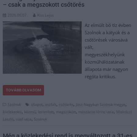
– csak a megszokott csőtörés
2026.06.07.
Kiss Lajos
Az elmúlt bő tíz évben
Szolnok a kátyúk és a
csőtörések városává
vált,
megyeszékhelyünk
közműhálózatának
állapota már nagyon
régóta kritikus.
TOVÁBB OLVASOM
,
,
,
,
Szolnok
állapot
aszfalt
csőtörés
Jász-Nagykun Szolnok megye
,
,
,
,
,
közlekedés
közmű
leromlott
megszökött
mészáros lőrinc utca
Miskolczi
,
,
László
sütő utca
Szolnok
Még a közlekedési rend is megváltozott a 31-es