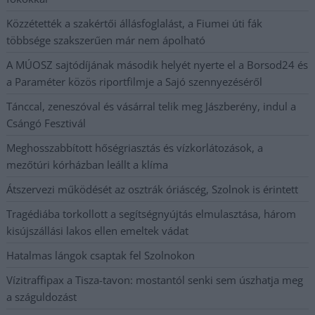
Közzétették a szakértői állásfoglalást, a Fiumei úti fák
többsége szakszerűen már nem ápolható
A MÚOSZ sajtódíjának második helyét nyerte el a Borsod24 és
a Paraméter közös riportfilmje a Sajó szennyezéséről
Tánccal, zeneszóval és vásárral telik meg Jászberény, indul a
Csángó Fesztivál
Meghosszabbított hőségriasztás és vízkorlátozások, a
mezőtúri kórházban leállt a klíma
Átszervezi működését az osztrák óriáscég, Szolnok is érintett
Tragédiába torkollott a segítségnyújtás elmulasztása, három
kisújszállási lakos ellen emeltek vádat
Hatalmas lángok csaptak fel Szolnokon
Vízitraffipax a Tisza-tavon: mostantól senki sem úszhatja meg
a száguldozást