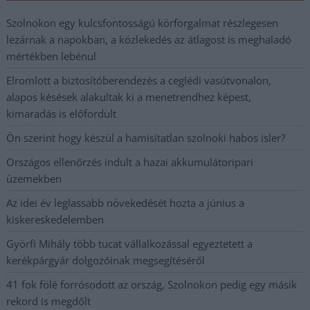
Szolnokon egy kulcsfontosságú körforgalmat részlegesen
lezárnak a napokban, a közlekedés az átlagost is meghaladó
mértékben lebénul
Elromlott a biztosítóberendezés a ceglédi vasútvonalon,
alapos késések alakultak ki a menetrendhez képest,
kimaradás is előfordult
Ön szerint hogy készül a hamisítatlan szolnoki habos isler?
Országos ellenőrzés indult a hazai akkumulátoripari
üzemekben
Az idei év leglassabb növekedését hozta a június a
kiskereskedelemben
Györfi Mihály több tucat vállalkozással egyeztetett a
kerékpárgyár dolgozóinak megsegítéséről
41 fok fölé forrósodott az ország, Szolnokon pedig egy másik
rekord is megdőlt