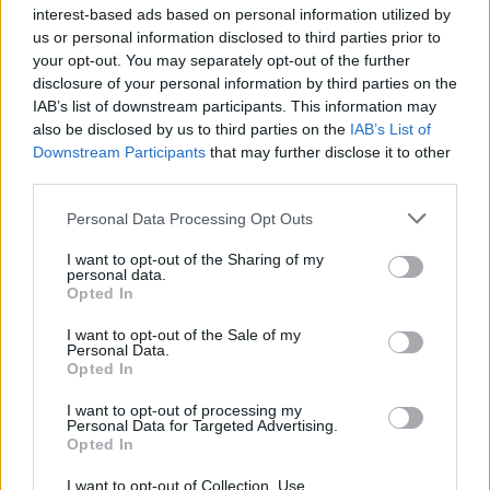
interest-based ads based on personal information utilized by
Tovább fürdőzhetünk, így segít a nagy hőségben
us or personal information disclosed to third parties prior to
a Tiszaligeti Élményfürdő
your opt-out. You may separately opt-out of the further
2026.06.24.
Fazekas Adrián
disclosure of your personal information by third parties on the
IAB’s list of downstream participants. This information may
Rendkívüli
also be disclosed by us to third parties on the
IAB’s List of
kedvezményt vezetnek
Downstream Participants
that may further disclose it to other
be a szolnoki Tiszaligeti
third parties.
Élményfürdőben az
Please note that this website/app uses one or more Google
Personal Data Processing Opt Outs
országos kánikula és a
services and may gather and store information including but
hőségriadó miatt.
not limited to your visit or usage behaviour. You may click to
I want to opt-out of the Sharing of my
Györfi Mihály
personal data.
grant or deny consent to Google and its third-party tags to
Opted In
polgármester
use your data for below specified purposes in below Google
kezdeményezésére a vendégek június 26. (péntek) és június
consent section.
I want to opt-out of the Sale of my
Personal Data.
30. (kedd) között tovább hűsölhetnek a medencékben.
Opted In
TOVÁBB OLVASOM
I want to opt-out of processing my
Personal Data for Targeted Advertising.
Opted In
,
,
,
,
Szolnok
csúcshőmérséklet
fürdő
Győrfi Mihály
hőségriadó
,
,
,
időjárás
nyár
nyitvatartás
Tiszaligeti Élményfürdő
I want to opt-out of Collection, Use,