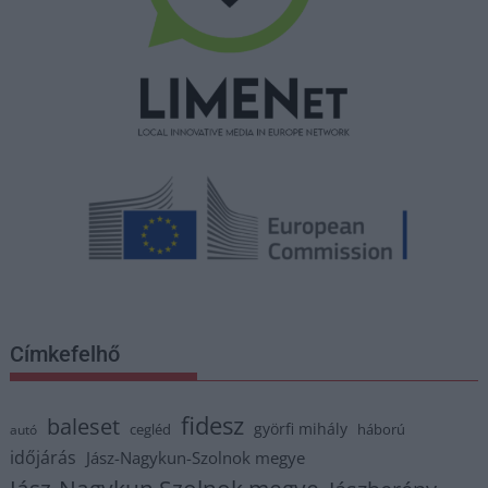
Címkefelhő
fidesz
baleset
györfi mihály
cegléd
háború
autó
időjárás
Jász-Nagykun-Szolnok megye