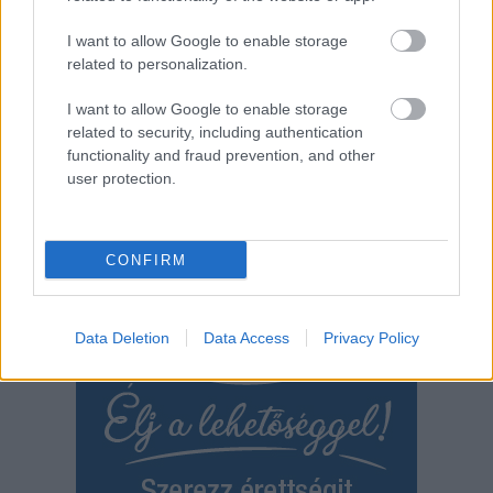
TOVÁBB OLVASOM
I want to allow Google to enable storage
related to personalization.
,
,
,
,
JNSZ megyei hírek
csőd
fidesz
intercity
járműjavító
Jász-Nagykun
,
,
,
,
,
,
,
Szolnok megye
kánikula
klíma
légkondi
meghibásodott
miniszter
nyár
I want to allow Google to enable storage
,
,
tisza-kormány
vagon
vitézy dávid
related to security, including authentication
functionality and fraud prevention, and other
user protection.
Bejegyzés
Régebbi bejegyzések
navigáció
CONFIRM
Data Deletion
Data Access
Privacy Policy