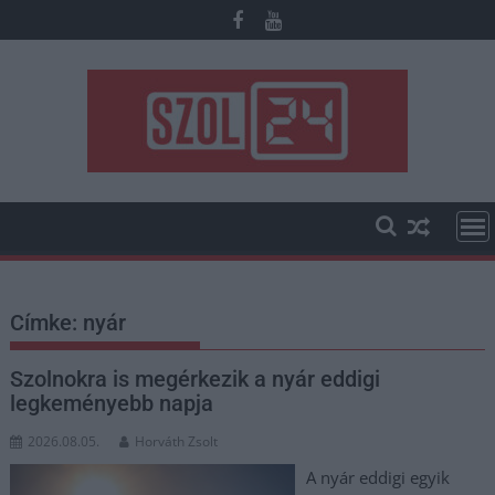
Skip
to
content
Címke:
nyár
Szolnokra is megérkezik a nyár eddigi
legkeményebb napja
2026.08.05.
Horváth Zsolt
A nyár eddigi egyik