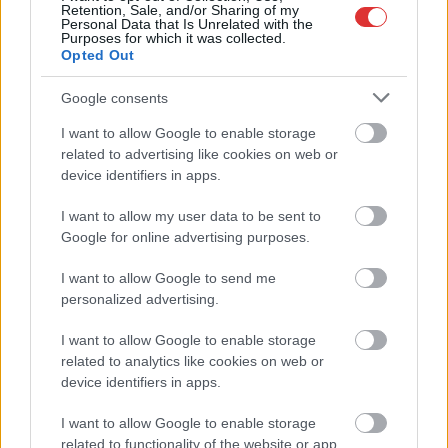
Retention, Sale, and/or Sharing of my
Personal Data that Is Unrelated with the
Purposes for which it was collected.
Éppen megfő az agyunk a klíma nélküli IC-
Opted Out
vagonokban? Akkor most már tudjuk, hova lett a
többi
Google consents
2026.06.22.
Kiss Lajos
I want to allow Google to enable storage
related to advertising like cookies on web or
Csak nem leszünk tőle
device identifiers in apps.
boldogabbak. Igaz,
hogy a Fidesz
I want to allow my user data to be sent to
megmaradt
Google for online advertising purposes.
propagandistái és
politikusai már most
I want to allow Google to send me
personalized advertising.
folyamatosan a Tisza-
kormányra
I want to allow Google to enable storage
mutogatnak, mert nyilván ezt a problémát néhány hét alatt
related to analytics like cookies on web or
meg lehetett volna oldani, ha nekik 16 év alatt csak
device identifiers in apps.
rombolniuk sikerült. Ezekre hívta fel a figyelmet Vitézy Dávid
miniszter. Ezért nincs elég működőképes IC-kocsi.
I want to allow Google to enable storage
related to functionality of the website or app.