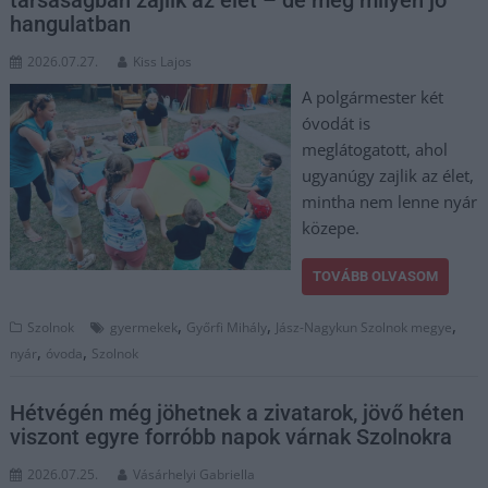
hangulatban
2026.07.27.
Kiss Lajos
A polgármester két
óvodát is
meglátogatott, ahol
ugyanúgy zajlik az élet,
mintha nem lenne nyár
közepe.
TOVÁBB OLVASOM
,
,
,
Szolnok
gyermekek
Győrfi Mihály
Jász-Nagykun Szolnok megye
,
,
nyár
óvoda
Szolnok
Hétvégén még jöhetnek a zivatarok, jövő héten
viszont egyre forróbb napok várnak Szolnokra
2026.07.25.
Vásárhelyi Gabriella