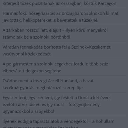
Kiterjedt tüzek pusztítanak az országban, köztük Karcagon
Harmadfokú hőségriasztás az országban: Szolnokon klímát
javítottak, helikoptereket is bevetettek a tüzeknél
A zárkában rosszul lett, elájult – ilyen körülményekről
számoltak be a szolnoki börtönből
Váratlan fennakadás borította fel a Szolnok–Kecskemét
vasútvonal közlekedését
A polgármester a szolnoki cégekhez fordult: több száz
elbocsátott dolgozón segítene
Csődbe ment a tószegi Accell Hunland, a hazai
kerékpárgyártás meghatározó szereplője
Egyszer fent, egyszer lent, így festett a Duna a két évvel
ezelőtti árvíz idején és így most – fotógyűjtemény
ugyanazokból a szögekből
Ilyenek eddig a tapasztalatok a vendégektől – a hőhullám
miatt ingyenes a strandolás Szolnokon