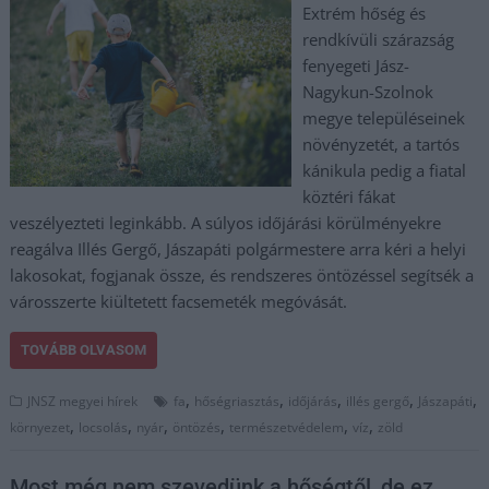
Extrém hőség és
rendkívüli szárazság
fenyegeti Jász-
Nagykun-Szolnok
megye településeinek
növényzetét, a tartós
kánikula pedig a fiatal
köztéri fákat
veszélyezteti leginkább. A súlyos időjárási körülményekre
reagálva Illés Gergő, Jászapáti polgármestere arra kéri a helyi
lakosokat, fogjanak össze, és rendszeres öntözéssel segítsék a
városszerte kiültetett facsemeték megóvását.
TOVÁBB OLVASOM
,
,
,
,
,
JNSZ megyei hírek
fa
hőségriasztás
időjárás
illés gergő
Jászapáti
,
,
,
,
,
,
környezet
locsolás
nyár
öntözés
természetvédelem
víz
zöld
Most még nem szevedünk a hőségtől, de ez