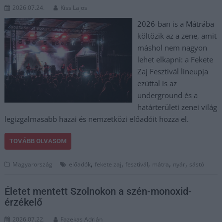
2026.07.24.
Kiss Lajos
2026-ban is a Mátrába
költözik az a zene, amit
máshol nem nagyon
lehet elkapni: a Fekete
Zaj Fesztivál lineupja
ezúttal is az
underground és a
határterületi zenei világ
legizgalmasabb hazai és nemzetközi előadóit hozza el.
TOVÁBB OLVASOM
,
,
,
,
,
Magyarország
előadók
fekete zaj
fesztivál
mátra
nyár
sástó
Életet mentett Szolnokon a szén-monoxid-
érzékelő
2026.07.22.
Fazekas Adrián