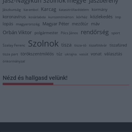
Jász-Nagykun Szolnok megye
Jászberény
Karcag
kormány
Jászkunság
karambol
katasztrófavédelem
közlekedés
koronavírus
kórház
kosárlabda
kunszentmárton
lmp
Magyar Péter
máv
lopás
mezőtúr
magyarország
rendőrség
Orbán Viktor
polgármester
Pócs János
sport
Szolnok
tisza
tiszafüred
Szalay Ferenc
tisza-tó
tiszaföldvár
törökszentmiklós
vonat
választás
tűz
tisza part
vasút
ukrajna
önkormányzat
Nézd és hallgasd velünk!