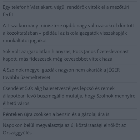
Egy telefonhívást akart, végül rendőrök vitték el a mezőtúri
férfit
A Tisza kormány minisztere újabb nagy változásokról döntött
a közoktatásban – például az iskolaigazgatók visszakapják
munkáltatói jogaikat
Sok volt az igazolatlan hiányzás, Pócs János fizetéslevonást
kapott, más fideszesek még kevesebbet vittek haza
A Szolnok megyei gazdák nagyon nem akarták a JÉGER
további üzemeltetését
Csendélet 5.0: alig balesetveszélyes lépcső és remek
állapotban levő buszmegálló mutatja, hogy Szolnok mennyire
élhető város
Pénteken újra csökken a benzin és a gázolaj ára is
Napokon belül megválasztja az új köztársasági elnököt az
Országgyűlés