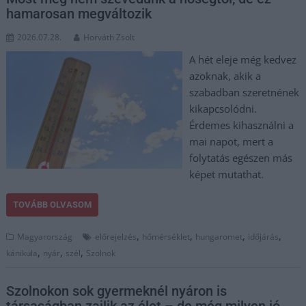
hamarosan megváltozik
2026.07.28.
Horváth Zsolt
A hét eleje még kedvez
azoknak, akik a
szabadban szeretnének
kikapcsolódni.
Érdemes kihasználni a
mai napot, mert a
folytatás egészen más
képet mutathat.
TOVÁBB OLVASOM
,
,
,
,
Magyarország
előrejelzés
hőmérséklet
hungaromet
időjárás
,
,
,
kánikula
nyár
szél
Szolnok
Szolnokon sok gyermeknél nyáron is
társaságban zajlik az élet – de még milyen jó