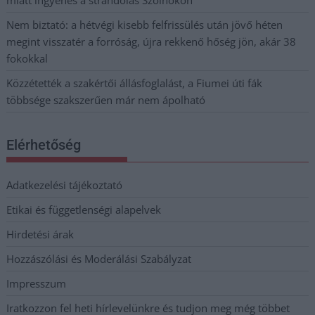
Nem biztató: a hétvégi kisebb felfrissülés után jövő héten
megint visszatér a forróság, újra rekkenő hőség jön, akár 38
fokokkal
Közzétették a szakértői állásfoglalást, a Fiumei úti fák
többsége szakszerűen már nem ápolható
Elérhetőség
Adatkezelési tájékoztató
Etikai és függetlenségi alapelvek
Hirdetési árak
Hozzászólási és Moderálási Szabályzat
Impresszum
Iratkozzon fel heti hírlevelünkre és tudjon meg még többet