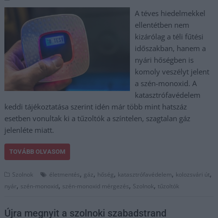
A téves hiedelmekkel
ellentétben nem
kizárólag a téli fűtési
időszakban, hanem a
nyári hőségben is
komoly veszélyt jelent
a szén-monoxid. A
katasztrófavédelem
keddi tájékoztatása szerint idén már több mint hatszáz
esetben vonultak ki a tűzoltók a színtelen, szagtalan gáz
jelenléte miatt.
TOVÁBB OLVASOM
,
,
,
,
,
Szolnok
életmentés
gáz
hőség
katasztrófavédelem
kolozsvári út
,
,
,
,
nyár
szén-monoxid
szén-monoxid mérgezés
Szolnok
tűzoltók
Újra megnyit a szolnoki szabadstrand