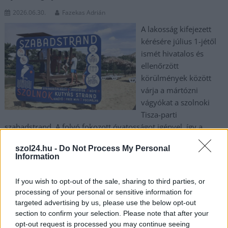
2026.06.30.
Fazekas Adrián
A lakosság kifejezett
kérésére július 1-jétől
ismét hivatalos és
ellenőrzött
körülmények között
várja a mártózni
vágyókat a szolnoki
Tisza-parti
szabadstrand. A folyó fokozott óvatosságot igényel, így a
partszakaszt mindenki csak saját felelősségére használhatja a
szol24.hu -
Do Not Process My Personal
biztonsági előírások szigorú betartása mellett.
Information
TOVÁBB OLVASOM
If you wish to opt-out of the sale, sharing to third parties, or
processing of your personal or sensitive information for
,
,
,
,
,
Szolnok
fürdőzés
györfi mihály
nyár
strand
szabadstrand
targeted advertising by us, please use the below opt-out
,
,
Szolnok
tisza
víz
section to confirm your selection. Please note that after your
opt-out request is processed you may continue seeing