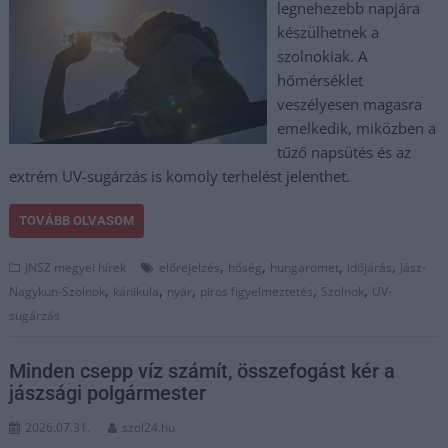
legnehezebb napjára
készülhetnek a
szolnokiak. A
hőmérséklet
veszélyesen magasra
emelkedik, miközben a
tűző napsütés és az
extrém UV-sugárzás is komoly terhelést jelenthet.
TOVÁBB OLVASOM
,
,
,
,
JNSZ megyei hírek
előrejelzés
hőség
hungaromet
időjárás
Jász-
,
,
,
,
,
Nagykun-Szolnok
kánikula
nyár
piros figyelmeztetés
Szolnok
UV-
sugárzás
Minden csepp víz számít, összefogást kér a
jászsági polgármester
2026.07.31.
szol24.hu