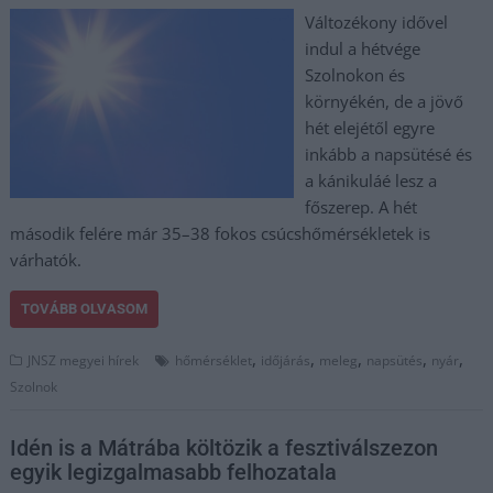
Változékony idővel
indul a hétvége
Szolnokon és
környékén, de a jövő
hét elejétől egyre
inkább a napsütésé és
a kánikuláé lesz a
főszerep. A hét
második felére már 35–38 fokos csúcshőmérsékletek is
várhatók.
TOVÁBB OLVASOM
,
,
,
,
,
JNSZ megyei hírek
hőmérséklet
időjárás
meleg
napsütés
nyár
Szolnok
Idén is a Mátrába költözik a fesztiválszezon
egyik legizgalmasabb felhozatala