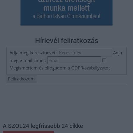
Hírlevél feliratkozás
Adja meg keresztnevét:
Adja
meg e-mail címét:
Megismertem és elfogadom a
GDPR-szabályzat
ot
Nem szeretne lemaradni semmiről? Csak egy kattintás, és hírlevelünk a
legfrissebb információkkal és exkluzív tartalmakkal hétről hétre
postaládájába érkezik!
A SZOL24 legfrissebb 24 cikke