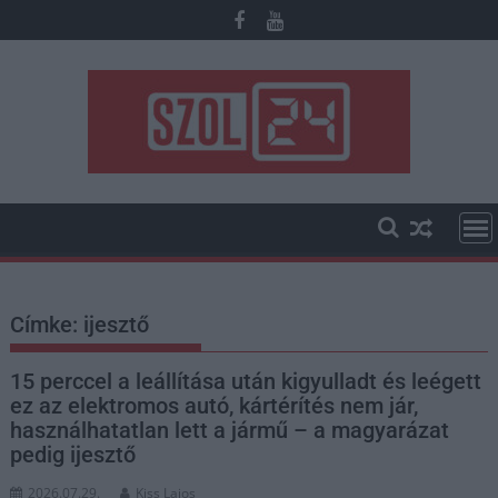
Skip
to
content
Címke:
ijesztő
15 perccel a leállítása után kigyulladt és leégett
ez az elektromos autó, kártérítés nem jár,
használhatatlan lett a jármű – a magyarázat
pedig ijesztő
2026.07.29.
Kiss Lajos