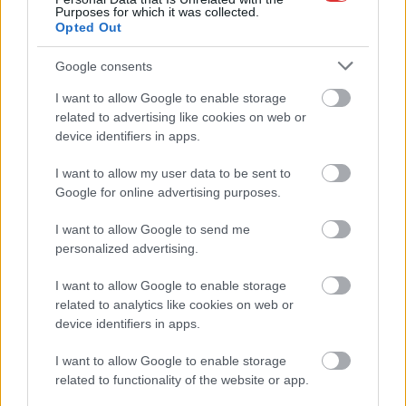
Purposes for which it was collected.
Opted Out
Mesebeli és egyben ijesztő tájat varázsolt a
hatalmas amerikai vihar – képek
Google consents
2022.12.30.
Kiss Lajos
I want to allow Google to enable storage
Egy kanadai kisváros
related to advertising like cookies on web or
device identifiers in apps.
parthoz közeli házai
harminc centis
I want to allow my user data to be sent to
jégpáncélt kaptak a
Google for online advertising purposes.
vihartól, mivel a tavat
durván felkorbácsolta
I want to allow Google to send me
az erős szél, ám a víz
personalized advertising.
azonnal ráfagyott a
I want to allow Google to enable storage
házakra. Az Erie tó partján álló házakra az elmúlt napokban
related to analytics like cookies on web or
tomboló vihar alatt csaptak fel a hullámok, a víz pedig azonnal
device identifiers in apps.
odafagyott. A kanadai Ontario tartomány és New York állam
határán található Fort Erie az Erie tó partján fekszik. A tó
I want to allow Google to enable storage
partján álló házak pedig a CNN beszámolója szerint napokig
related to functionality of the website or app.
álltak több tíz centis jég alatt, miután a vihar hullámokat vert a