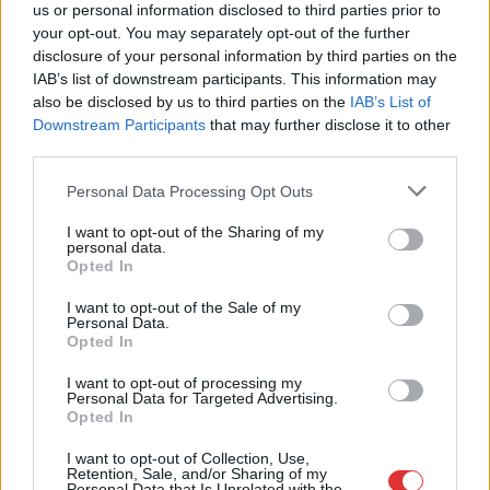
us or personal information disclosed to third parties prior to
,
,
,
,
,
Szolnok
állapot
életveszélyes
elhanyagolt
felüljáró
ijesztő
your opt-out. You may separately opt-out of the further
,
,
,
disclosure of your personal information by third parties on the
omlás
Szolnok
tesco
vonat
IAB’s list of downstream participants. This information may
also be disclosed by us to third parties on the
IAB’s List of
Brutális tűz tombolt a vonatállomáson, mint egy
Downstream Participants
that may further disclose it to other
akciófilmben – képek
third parties.
2024.04.09.
Kiss Lajos
Please note that this website/app uses one or more Google
Personal Data Processing Opt Outs
services and may gather and store information including but
Óriási tűz volt a
not limited to your visit or usage behaviour. You may click to
I want to opt-out of the Sharing of my
pályaudvar közelében
personal data.
grant or deny consent to Google and its third-party tags to
Opted In
hétfőről keddre virradó
use your data for below specified purposes in below Google
éjjel, egészen látványos
consent section.
I want to opt-out of the Sale of my
képek születtek, amik
Personal Data.
Opted In
egyben ijesztőek is.
I want to opt-out of processing my
TOVÁBB OLVASOM
Personal Data for Targeted Advertising.
Opted In
,
,
,
,
,
Magyarország
állomás
farakás
ijesztő
képek
kigyulladt
I want to opt-out of Collection, Use,
,
,
,
,
rákosrendező
Retention, Sale, and/or Sharing of my
tűz
tűzoltás
vasút
vonatállomás
Personal Data that Is Unrelated with the