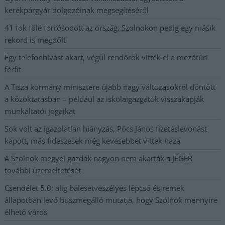
kerékpárgyár dolgozóinak megsegítéséről
41 fok fölé forrósodott az ország, Szolnokon pedig egy másik
rekord is megdőlt
Egy telefonhívást akart, végül rendőrök vitték el a mezőtúri
férfit
A Tisza kormány minisztere újabb nagy változásokról döntött
a közoktatásban – például az iskolaigazgatók visszakapják
munkáltatói jogaikat
Sok volt az igazolatlan hiányzás, Pócs János fizetéslevonást
kapott, más fideszesek még kevesebbet vittek haza
A Szolnok megyei gazdák nagyon nem akarták a JÉGER
további üzemeltetését
Csendélet 5.0: alig balesetveszélyes lépcső és remek
állapotban levő buszmegálló mutatja, hogy Szolnok mennyire
élhető város