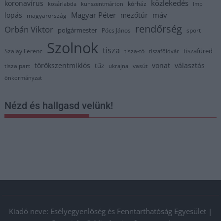
közlekedés
koronavírus
kórház
kosárlabda
kunszentmárton
lmp
Magyar Péter
máv
lopás
mezőtúr
magyarország
rendőrség
Orbán Viktor
polgármester
Pócs János
sport
Szolnok
tisza
tiszafüred
Szalay Ferenc
tisza-tó
tiszaföldvár
törökszentmiklós
vonat
választás
tűz
tisza part
vasút
ukrajna
önkormányzat
Nézd és hallgasd velünk!
Kiadó neve: Esélyegyenlőség és Fenntarthatóság Egyesület |