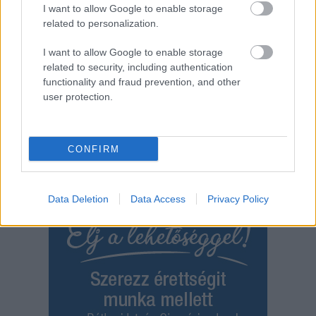
I want to allow Google to enable storage
tó vizén,…
related to personalization.
TOVÁBB OLVASOM
I want to allow Google to enable storage
related to security, including authentication
,
,
,
,
Külföld
amerika
fagy
ijesztő
jég
vihar
functionality and fraud prevention, and other
user protection.
CONFIRM
Data Deletion
Data Access
Privacy Policy