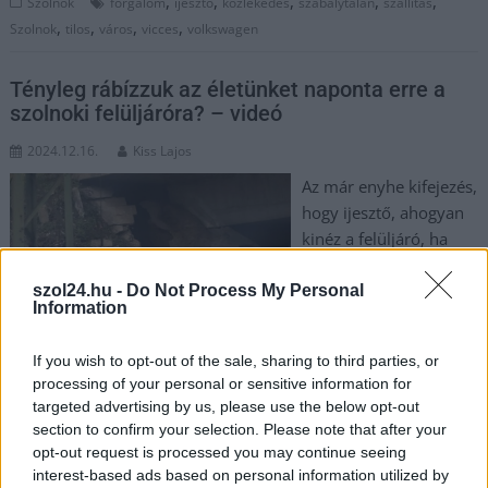
,
,
,
,
,
Szolnok
forgalom
ijesztő
közlekedés
szabálytalan
szállítás
,
,
,
,
Szolnok
tilos
város
vicces
volkswagen
Tényleg rábízzuk az életünket naponta erre a
szolnoki felüljáróra? – videó
2024.12.16.
Kiss Lajos
Az már enyhe kifejezés,
hogy ijesztő, ahogyan
kinéz a felüljáró, ha
ebből a szögből
nézzük. A felső rész
szol24.hu -
Do Not Process My Personal
Information
sem valami szép, de ez
már kimondottan
If you wish to opt-out of the sale, sharing to third parties, or
életveszélyesnek tűnik.
processing of your personal or sensitive information for
Azt pedig ugye sejtjük, hogy nem az elmúlt 4-5 hónap során
targeted advertising by us, please use the below opt-out
lett ilyen. Miért hagytuk, hogy így legyen?
section to confirm your selection. Please note that after your
opt-out request is processed you may continue seeing
TOVÁBB OLVASOM
interest-based ads based on personal information utilized by