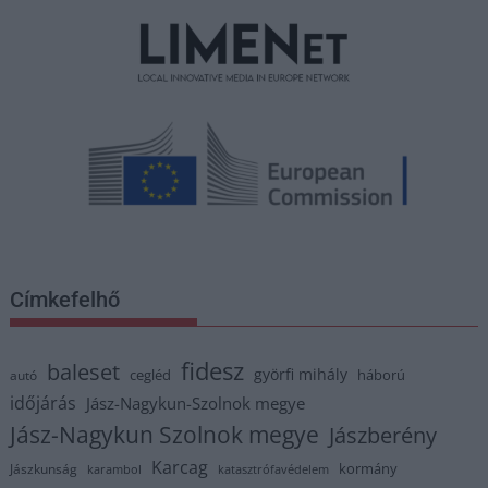
Címkefelhő
fidesz
baleset
györfi mihály
cegléd
háború
autó
időjárás
Jász-Nagykun-Szolnok megye
Jász-Nagykun Szolnok megye
Jászberény
Karcag
kormány
Jászkunság
karambol
katasztrófavédelem