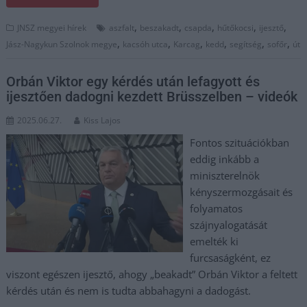
,
,
,
,
,
JNSZ megyei hírek
aszfalt
beszakadt
csapda
hűtőkocsi
ijesztő
,
,
,
,
,
,
Jász-Nagykun Szolnok megye
kacsóh utca
Karcag
kedd
segítség
sofőr
út
Orbán Viktor egy kérdés után lefagyott és
ijesztően dadogni kezdett Brüsszelben – videók
2025.06.27.
Kiss Lajos
Fontos szituációkban
eddig inkább a
miniszterelnök
kényszermozgásait és
folyamatos
szájnyalogatását
emelték ki
furcsaságként, ez
viszont egészen ijesztő, ahogy „beakadt” Orbán Viktor a feltett
kérdés után és nem is tudta abbahagyni a dadogást.