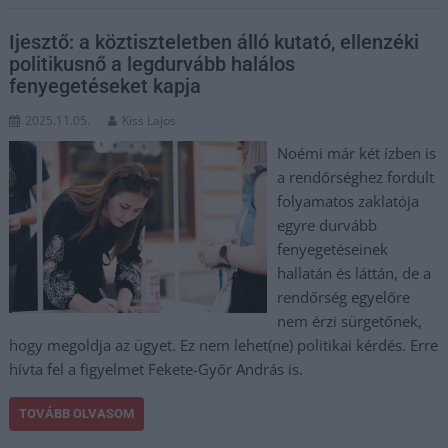
Ijesztő: a köztiszteletben álló kutató, ellenzéki
politikusnő a legdurvább halálos
fenyegetéseket kapja
2025.11.05.
Kiss Lajos
Noémi már két ízben is
a rendőrséghez fordult
folyamatos zaklatója
egyre durvább
fenyegetéseinek
hallatán és láttán, de a
rendőrség egyelőre
nem érzi sürgetőnek,
hogy megoldja az ügyet. Ez nem lehet(ne) politikai kérdés. Erre
hívta fel a figyelmet Fekete-Győr András is.
TOVÁBB OLVASOM