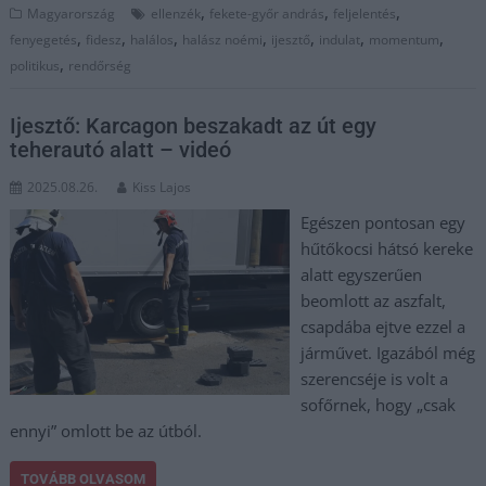
,
,
,
Magyarország
ellenzék
fekete-győr andrás
feljelentés
,
,
,
,
,
,
,
fenyegetés
fidesz
halálos
halász noémi
ijesztő
indulat
momentum
,
politikus
rendőrség
Ijesztő: Karcagon beszakadt az út egy
teherautó alatt – videó
2025.08.26.
Kiss Lajos
Egészen pontosan egy
hűtőkocsi hátsó kereke
alatt egyszerűen
beomlott az aszfalt,
csapdába ejtve ezzel a
járművet. Igazából még
szerencséje is volt a
sofőrnek, hogy „csak
ennyi” omlott be az útból.
TOVÁBB OLVASOM