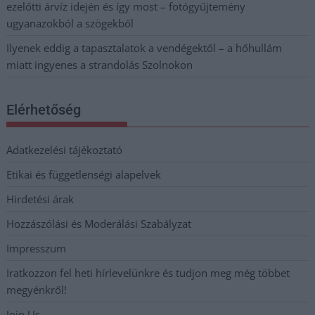
ezelőtti árvíz idején és így most – fotógyűjtemény
ugyanazokból a szögekből
Ilyenek eddig a tapasztalatok a vendégektől – a hőhullám
miatt ingyenes a strandolás Szolnokon
Elérhetőség
Adatkezelési tájékoztató
Etikai és függetlenségi alapelvek
Hirdetési árak
Hozzászólási és Moderálási Szabályzat
Impresszum
Iratkozzon fel heti hírlevelünkre és tudjon meg még többet
megyénkről!
Join Us