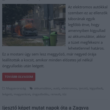
Az elektromos autókkal
szemben ez az ellenzők
táborának egyik
legfőbb érve, hogy
amennyiben kigyullad
az akkumulátor, akkor
a tüzet megfékezni a
lehetetlennel határos.
Ez a mostani ügy sem lesz meggyőző, már negyed órája
leállították a kocsit, amikor minden előzetes jel nélkül
öngyulladás után leégett.
TOVÁBB OLVASOM
,
,
,
,
,
Magyarország
akkumulátor
autó
elektromos
ijesztő
kigyulladt
,
,
,
,
leégett
magyarázat
öngyulladás
renault
tűz
Ijesztő képet mutat napok óta a Zagyva