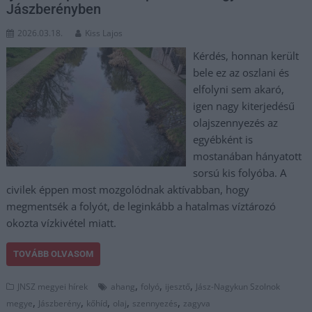
Jászberényben
2026.03.18.
Kiss Lajos
Kérdés, honnan került
bele ez az oszlani és
elfolyni sem akaró,
igen nagy kiterjedésű
olajszennyezés az
egyébként is
mostanában hányatott
sorsú kis folyóba. A
civilek éppen most mozgolódnak aktívabban, hogy
megmentsék a folyót, de leginkább a hatalmas víztározó
okozta vízkivétel miatt.
TOVÁBB OLVASOM
,
,
,
JNSZ megyei hírek
ahang
folyó
ijesztő
Jász-Nagykun Szolnok
,
,
,
,
,
megye
Jászberény
kőhíd
olaj
szennyezés
zagyva