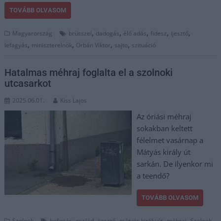
TOVÁBB OLVASOM
,
,
,
,
,
Magyarország
brüsszel
dadogás
élő adás
fidesz
ijesztő
,
,
,
,
lefagyás
miniszterelnök
Orbán Viktor
sajto
szituáció
Hatalmas méhraj foglalta el a szolnoki
utcasarkot
2025.06.01.
Kiss Lajos
Az óriási méhraj
sokakban keltett
félelmet vasárnap a
Mátyás király út
sarkán. De ilyenkor mi
a teendő?
TOVÁBB OLVASOM
,
,
,
,
,
,
Szolnok
befogás
család
ijesztő
mátyás király út
méhraj
Szolnok