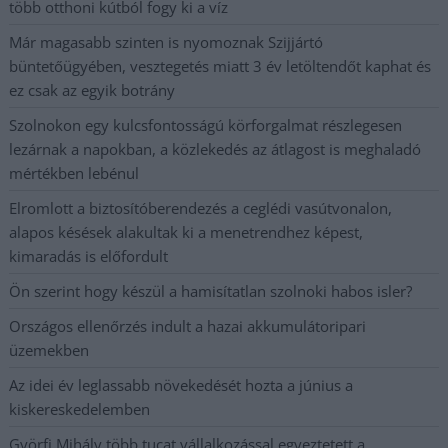
több otthoni kútból fogy ki a víz
Már magasabb szinten is nyomoznak Szijjártó
büntetőügyében, vesztegetés miatt 3 év letöltendőt kaphat és
ez csak az egyik botrány
Szolnokon egy kulcsfontosságú körforgalmat részlegesen
lezárnak a napokban, a közlekedés az átlagost is meghaladó
mértékben lebénul
Elromlott a biztosítóberendezés a ceglédi vasútvonalon,
alapos késések alakultak ki a menetrendhez képest,
kimaradás is előfordult
Ön szerint hogy készül a hamisítatlan szolnoki habos isler?
Országos ellenőrzés indult a hazai akkumulátoripari
üzemekben
Az idei év leglassabb növekedését hozta a június a
kiskereskedelemben
Györfi Mihály több tucat vállalkozással egyeztetett a