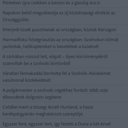
Pénteken újra csökken a benzin és a gázolaj ára is
Napokon belül megválasztja az új köztársasági elnököt az
Országgyűlés
Kiterjedt tüzek pusztítanak az országban, köztük Karcagon
Harmadfokú hőségriasztás az országban: Szolnokon klímát
javítottak, helikoptereket is bevetettek a tüzeknél
A zárkában rosszul lett, elájult – ilyen körülményekről
számoltak be a szolnoki börtönből
Váratlan fennakadás borította fel a Szolnok–Kecskemét
vasútvonal közlekedését
A polgármester a szolnoki cégekhez fordult: több száz
elbocsátott dolgozón segítene
Csődbe ment a tószegi Accell Hunland, a hazai
kerékpárgyártás meghatározó szereplője
Egyszer fent, egyszer lent, így festett a Duna a két évvel