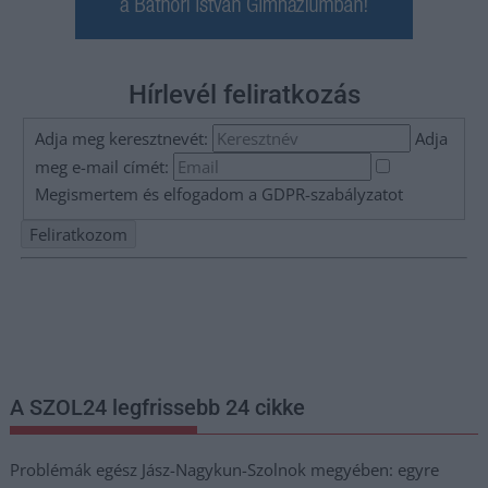
Hírlevél feliratkozás
Adja meg keresztnevét:
Adja
meg e-mail címét:
Megismertem és elfogadom a
GDPR-szabályzat
ot
Nem szeretne lemaradni semmiről? Csak egy kattintás, és hírlevelünk a
legfrissebb információkkal és exkluzív tartalmakkal hétről hétre
postaládájába érkezik!
A SZOL24 legfrissebb 24 cikke
Problémák egész Jász-Nagykun-Szolnok megyében: egyre