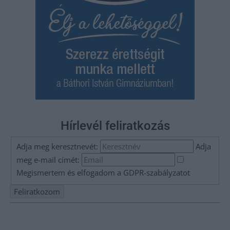
Hírlevél feliratkozás
Adja meg keresztnevét:
Adja
meg e-mail címét:
Megismertem és elfogadom a
GDPR-szabályzat
ot
Nem szeretne lemaradni semmiről? Csak egy kattintás, és hírlevelünk a
legfrissebb információkkal és exkluzív tartalmakkal hétről hétre