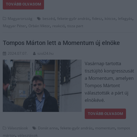
TOVÁBB OLVASOM
,
,
,
,
,
Magyarország
beszéd
fekete-győr andrás
fidesz
kötcse
lefagyás
,
,
,
Magyar Péter
Orbán Viktor
reakció
tisza part
Tompos Márton lett a Momentum új elnöke
2024.07.07.
szol24.hu
Vasárnap tartotta
tisztújító kongresszusát
a Momentum, amelyen
Tompos Mártont
választották a párt új
elnökévé.
TOVÁBB OLVASOM
,
,
,
Választások
Donát anna
fekete-győr andrás
momentum
tompos
,
márton
választások