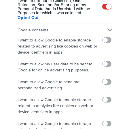
I want to opt-out of Collection, Use,
Retention, Sale, and/or Sharing of my
tartotta a bizalmi
Personal Data that Is Unrelated with the
Purposes for which it was collected.
szavazást, amit Fekete-
Opted Out
Győr András
kezdeményezett maga
Google consents
ellen, miután a vártnál
I want to allow Google to enable storage
is gyengébben
related to advertising like cookies on web or
szerepelt a
device identifiers in apps.
miniszterelnök-jelölti előválasztáson. (21 050 szavazattal
mindössze 3,39 százalékot ért el.) A küldöttgyűlés kétharmada
I want to allow my user data to be sent to
megvonta tőle a bizalmat. Az utódjáról a párt következő
Google for online advertising purposes.
tisztújításán döntenek, amit várhatóan novemberre hívnak
össze. A párt közleménye szerint Fekete-Győr András ezt
I want to allow Google to send me
personalized advertising.
elfogadta és azonnali hatállyal beadta lemondását. A
Momentum hat elnökségi tagja továbbra is folytatja a
I want to allow Google to enable storage
munkáját, az elnöki pozícióra pedig hamarosan ki lesz írva a
related to analytics like cookies on web or
tisztújítás. A 32 éves politikus 2016 óta vezette a…
device identifiers in apps.
TOVÁBB OLVASOM
I want to allow Google to enable storage