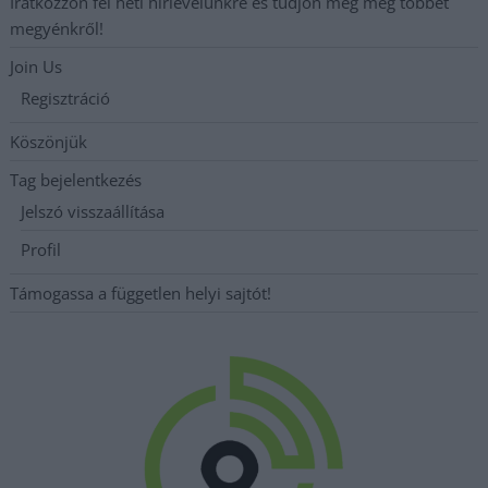
Iratkozzon fel heti hírlevelünkre és tudjon meg még többet
megyénkről!
Join Us
Regisztráció
Köszönjük
Tag bejelentkezés
Jelszó visszaállítása
Profil
Támogassa a független helyi sajtót!