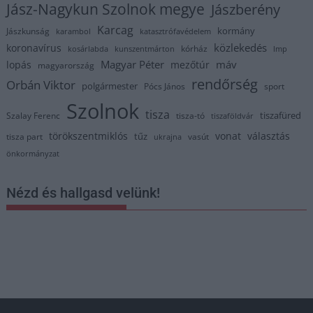
Jász-Nagykun Szolnok megye
Jászberény
Karcag
kormány
Jászkunság
karambol
katasztrófavédelem
közlekedés
koronavírus
kórház
kosárlabda
kunszentmárton
lmp
Magyar Péter
máv
lopás
mezőtúr
magyarország
rendőrség
Orbán Viktor
polgármester
Pócs János
sport
Szolnok
tisza
tiszafüred
Szalay Ferenc
tisza-tó
tiszaföldvár
törökszentmiklós
vonat
választás
tűz
tisza part
vasút
ukrajna
önkormányzat
Nézd és hallgasd velünk!