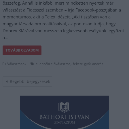
összefog. Annál is inkább, mert mindketten nyertek már
választást a Fidesszel szemben – írja Facebook-posztjában a
momentumos, akit a Telex idézett. „Aki tisztában van a
magyar társadalom realitásaival, az pontosan tudja, hogy
Dobrev Klárával van messze a legkevesebb esélyünk legyőzni
a…
TOVÁBB OLVASOM
,
Választások
ellenzéki előválasztás
fekete-győr andrás
Bejegyzés
Régebbi bejegyzések
navigáció