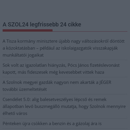
postaládájába érkezik!
A SZOL24 legfrissebb 24 cikke
A Tisza kormány minisztere újabb nagy változásokról döntött
a közoktatásban – például az iskolaigazgatók visszakapják
munkáltatói jogaikat
Sok volt az igazolatlan hiányzás, Pócs János fizetéslevonást
kapott, más fideszesek még kevesebbet vittek haza
A Szolnok megyei gazdák nagyon nem akarták a JÉGER
további üzemeltetését
Csendélet 5.0: alig balesetveszélyes lépcső és remek
állapotban levő buszmegálló mutatja, hogy Szolnok mennyire
élhető város
Pénteken újra csökken a benzin és a gázolaj ára is