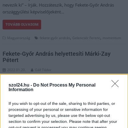
nevezik ki” – írják. Hozzáteszik, hogy Fekete-Győr András
országgyűlési képviselőjeként…
TOVÁBB OLVASOM
,
,
Magyarország
fekete-győr andrás
Gelencsér Ferenc
momentum
Fekete-Győr András helyettesíti Márki-Zay
Pétert
2022.01.20.
Gáll Tódor
Fekete-Győr András, a
szol24.hu -
Do Not Process My Personal
Momentum politikusa
Information
helyettesíti Márki-Zay
Pétert,
If you wish to opt-out of the sale, sharing to third parties, or
Hódmezővásárhely
processing of your personal or sensitive information for
polgármesterét, az
targeted advertising by us, please use the below opt-out
ellenzéki összefogás
section to confirm your selection. Please note that after your
miniszterelnök-jelöltjét
opt-out request is processed you may continue seeing