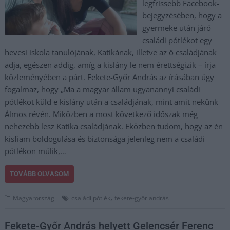
legfrissebb Facebook-
bejegyzésében, hogy a
gyermeke után járó
családi pótlékot egy
hevesi iskola tanulójának, Katikának, illetve az ő családjának
adja, egészen addig, amíg a kislány le nem érettségizik – írja
közleményében a párt. Fekete-Győr András az írásában úgy
fogalmaz, hogy „Ma a magyar állam ugyanannyi családi
pótlékot küld e kislány után a családjának, mint amit nekünk
Álmos révén. Miközben a most következő időszak még
nehezebb lesz Katika családjának. Eközben tudom, hogy az én
kisfiam boldogulása és biztonsága jelenleg nem a családi
pótlékon múlik,…
TOVÁBB OLVASOM
,
Magyarország
családi pótlék
fekete-győr andrás
Fekete-Győr András helyett Gelencsér Ferenc