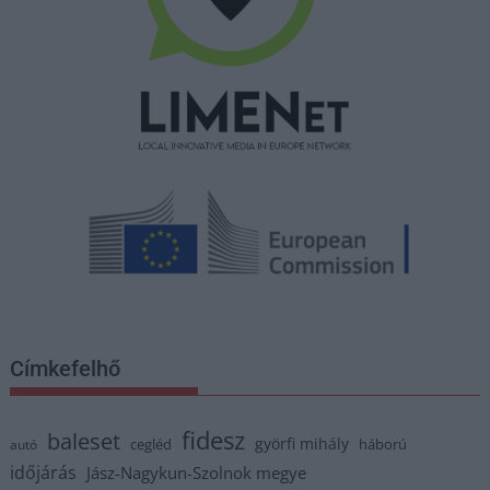
Címkefelhő
fidesz
baleset
györfi mihály
cegléd
háború
autó
időjárás
Jász-Nagykun-Szolnok megye