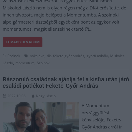
választások felkészüléséről is egyeztettek. Mint ismert,
Miskolczi László nem is olyan régen még a DK-t erősítette, de
innen távozott, majd belépett a Momentumba. A szolnoki
alpolgármesteri tisztségből egyébként pont az egykor volt
momentumos, magát ellenzékinek tartó (?)…
TOVÁBB OLVASOM
,
,
,
,
Szolnok
bóka éva
dk
fekete-győr andrás
györfi mihály
Miskolczi
,
,
László
momentum
Szolnok
Rászoruló családnak ajánlja fel a kisfia után járó
családi pótlékot Fekete-Győr András
2022.10.08.
Nagy László
A Momentum
országgyűlési
képviselője, Fekete-
Győr András arról ír