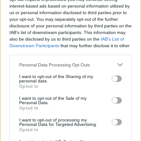
a következő napokban – számolt be a hírről a HVG. Erre azért
interest-based ads based on personal information utilized by
us or personal information disclosed to third parties prior to
van szükség, mert Márki-Zayról szerdán kiderült, hogy
your opt-out. You may separately opt-out of the further
megfertőződött a koronavírussal. A közösségi oldalán Fekete-
disclosure of your personal information by third parties on the
Győr – aki az ellenzéki előválasztáson az utolsó helyen végzett
IAB’s list of downstream participants. This information may
miniszterelnök-jelölt volt – azt írta, Márki-Zay karanténból
also be disclosed by us to third parties on the
IAB’s List of
dolgozik, ő pedig elmegy helyette az utcafórumokra. Márki-
Downstream Participants
that may further disclose it to other
Zay egyelőre nem osztott meg új információt az állapotáról
third parties.
azóta, hogy bejelentette: elkapta a fertőzést.
Please note that this website/app uses one or more Google
Personal Data Processing Opt Outs
services and may gather and store information including but
TOVÁBB OLVASOM
not limited to your visit or usage behaviour. You may click to
I want to opt-out of the Sharing of my
personal data.
grant or deny consent to Google and its third-party tags to
Opted In
Választások
fekete-győr andrás
use your data for below specified purposes in below Google
consent section.
I want to opt-out of the Sale of my
Personal Data.
Elbukta a bizalmi szavazást Fekete-Győr
Opted In
András, Orosz Anna ügyvezetőként vezeti
tovább a Momentumot
I want to opt-out of processing my
Personal Data for Targeted Advertising.
Opted In
2021.10.11.
Nagy László
A párt vasárnap este