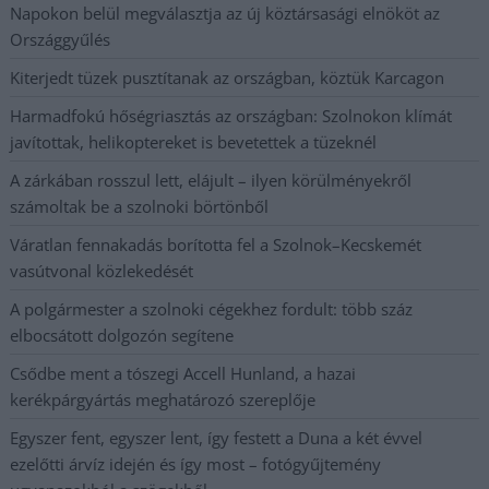
Napokon belül megválasztja az új köztársasági elnököt az
Országgyűlés
Kiterjedt tüzek pusztítanak az országban, köztük Karcagon
Harmadfokú hőségriasztás az országban: Szolnokon klímát
javítottak, helikoptereket is bevetettek a tüzeknél
A zárkában rosszul lett, elájult – ilyen körülményekről
számoltak be a szolnoki börtönből
Váratlan fennakadás borította fel a Szolnok–Kecskemét
vasútvonal közlekedését
A polgármester a szolnoki cégekhez fordult: több száz
elbocsátott dolgozón segítene
Csődbe ment a tószegi Accell Hunland, a hazai
kerékpárgyártás meghatározó szereplője
Egyszer fent, egyszer lent, így festett a Duna a két évvel
ezelőtti árvíz idején és így most – fotógyűjtemény