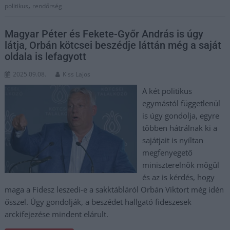
,
politikus
rendőrség
Magyar Péter és Fekete-Győr András is úgy
látja, Orbán kötcsei beszédje láttán még a saját
oldala is lefagyott
2025.09.08.
Kiss Lajos
A két politikus
egymástól függetlenül
is úgy gondolja, egyre
többen hátrálnak ki a
sajátjait is nyíltan
megfenyegető
miniszterelnök mögül
és az is kérdés, hogy
maga a Fidesz leszedi-e a sakktábláról Orbán Viktort még idén
ősszel. Úgy gondolják, a beszédet hallgató fideszesek
arckifejezése mindent elárult.