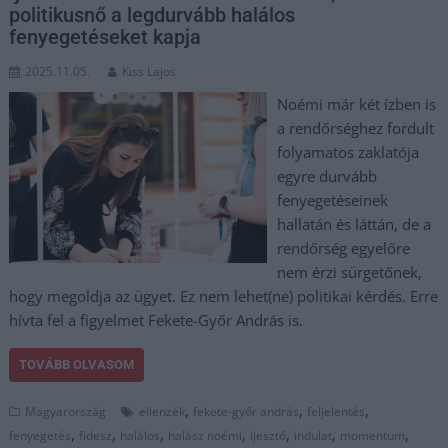
politikusnő a legdurvább halálos
fenyegetéseket kapja
2025.11.05.
Kiss Lajos
Noémi már két ízben is
a rendőrséghez fordult
folyamatos zaklatója
egyre durvább
fenyegetéseinek
hallatán és láttán, de a
rendőrség egyelőre
nem érzi sürgetőnek,
hogy megoldja az ügyet. Ez nem lehet(ne) politikai kérdés. Erre
hívta fel a figyelmet Fekete-Győr András is.
TOVÁBB OLVASOM
,
,
,
Magyarország
ellenzék
fekete-győr andrás
feljelentés
,
,
,
,
,
,
,
fenyegetés
fidesz
halálos
halász noémi
ijesztő
indulat
momentum