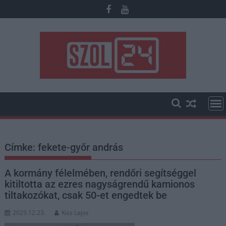
Skip
to
content
Címke:
fekete-győr andrás
A kormány félelmében, rendőri segítséggel
kitiltotta az ezres nagyságrendű kamionos
tiltakozókat, csak 50-et engedtek be
2025.12.23.
Kiss Lajos