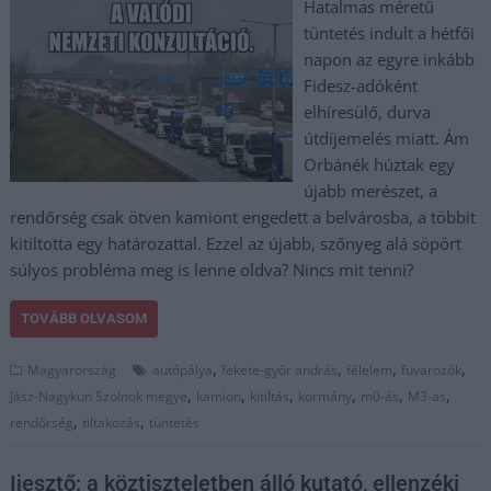
Hatalmas méretű
tüntetés indult a hétfői
napon az egyre inkább
Fidesz-adóként
elhíresülő, durva
útdíjemelés miatt. Ám
Orbánék húztak egy
újabb merészet, a
rendőrség csak ötven kamiont engedett a belvárosba, a többit
kitiltotta egy határozattal. Ezzel az újabb, szőnyeg alá söpört
súlyos probléma meg is lenne oldva? Nincs mit tenni?
TOVÁBB OLVASOM
,
,
,
,
Magyarország
autópálya
fekete-győr andrás
félelem
fuvarozók
,
,
,
,
,
,
Jász-Nagykun Szolnok megye
kamion
kitiltás
kormány
m0-ás
M3-as
,
,
rendőrség
tiltakozás
tüntetés
Ijesztő: a köztiszteletben álló kutató, ellenzéki