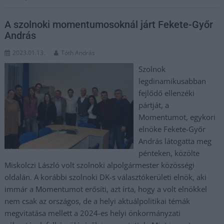
A szolnoki momentumosoknál járt Fekete-Győr
András
2023.01.13.
Tóth András
Szolnok
legdinamikusabban
fejlődő ellenzéki
pártját, a
Momentumot, egykori
elnöke Fekete-Győr
András látogatta meg
pénteken, közölte
Miskolczi László volt szolnoki alpolgármester közösségi
oldalán. A korábbi szolnoki DK-s választókerületi elnök, aki
immár a Momentumot erősíti, azt írta, hogy a volt elnökkel
nem csak az országos, de a helyi aktuálpolitikai témák
megvitatása mellett a 2024-es helyi önkormányzati