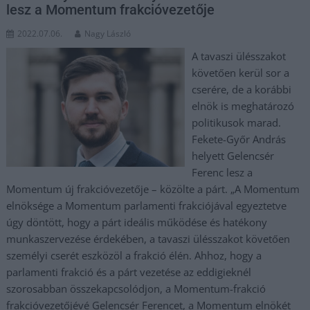
lesz a Momentum frakcióvezetője
2022.07.06.
Nagy László
A tavaszi ülésszakot
követően kerül sor a
cserére, de a korábbi
elnök is meghatározó
politikusok marad.
Fekete-Győr András
helyett Gelencsér
Ferenc lesz a
Momentum új frakcióvezetője – közölte a párt. „A Momentum
elnöksége a Momentum parlamenti frakciójával egyeztetve
úgy döntött, hogy a párt ideális működése és hatékony
munkaszervezése érdekében, a tavaszi ülésszakot követően
személyi cserét eszközöl a frakció élén. Ahhoz, hogy a
parlamenti frakció és a párt vezetése az eddigieknél
szorosabban összekapcsolódjon, a Momentum-frakció
frakcióvezetőjévé Gelencsér Ferencet, a Momentum elnökét