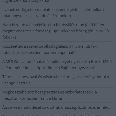
ugyanazokból a szögekből
Ilyenek eddig a tapasztalatok a vendégektől – a hőhullám
miatt ingyenes a strandolás Szolnokon
Nem biztató: a hétvégi kisebb felfrissülés után jövő héten
megint visszatér a forróság, újra rekkenő hőség jön, akár 38
fokokkal
Közzétették a szakértői állásfoglalást, a Fiumei úti fák
többsége szakszerűen már nem ápolható
A MÚOSZ sajtódíjának második helyét nyerte el a Borsod24 és
a Paraméter közös riportfilmje a Sajó szennyezéséről
Tánccal, zeneszóval és vásárral telik meg Jászberény, indul a
Csángó Fesztivál
Meghosszabbított hőségriasztás és vízkorlátozások, a
mezőtúri kórházban leállt a klíma
Átszervezi működését az osztrák óriáscég, Szolnok is érintett