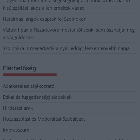
Tragédiába torkollott a segítségnyújtás elmulasztása, három
kisújszállási lakos ellen emeltek vádat
Hatalmas lángok csaptak fel Szolnokon
Vízitraffipax a Tisza-tavon: mostantól senki sem úszhatja meg
a száguldozást
Szolnokra is megérkezik a nyár eddigi legkeményebb napja
Elérhetőség
Adatkezelési tájékoztató
Etikai és függetlenségi alapelvek
Hirdetési árak
Hozzászólási és Moderálási Szabályzat
Impresszum