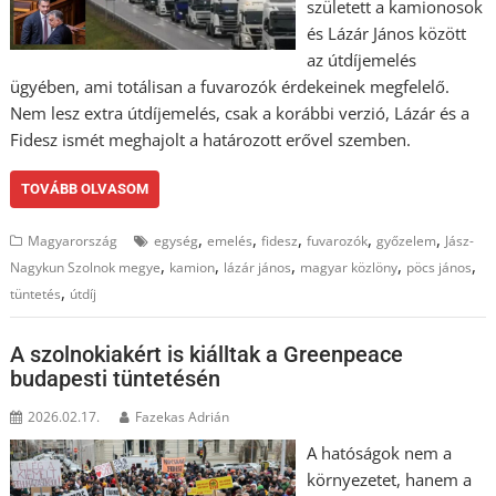
született a kamionosok
és Lázár János között
az útdíjemelés
ügyében, ami totálisan a fuvarozók érdekeinek megfelelő.
Nem lesz extra útdíjemelés, csak a korábbi verzió, Lázár és a
Fidesz ismét meghajolt a határozott erővel szemben.
TOVÁBB OLVASOM
,
,
,
,
,
Magyarország
egység
emelés
fidesz
fuvarozók
győzelem
Jász-
,
,
,
,
,
Nagykun Szolnok megye
kamion
lázár jános
magyar közlöny
pöcs jános
,
tüntetés
útdíj
A szolnokiakért is kiálltak a Greenpeace
budapesti tüntetésén
2026.02.17.
Fazekas Adrián
A hatóságok nem a
környezetet, hanem a