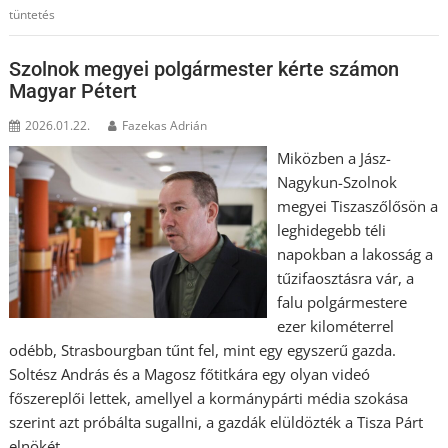
tüntetés
Szolnok megyei polgármester kérte számon
Magyar Pétert
2026.01.22.
Fazekas Adrián
Miközben a Jász-
Nagykun-Szolnok
megyei Tiszaszőlősön a
leghidegebb téli
napokban a lakosság a
tűzifaosztásra vár, a
falu polgármestere
ezer kilométerrel
odébb, Strasbourgban tűnt fel, mint egy egyszerű gazda.
Soltész András és a Magosz főtitkára egy olyan videó
főszereplői lettek, amellyel a kormánypárti média szokása
szerint azt próbálta sugallni, a gazdák elüldözték a Tisza Párt
elnökét.