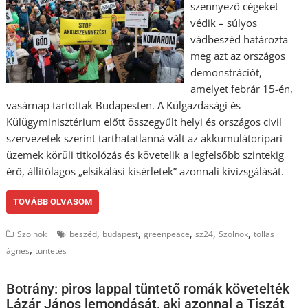
szennyező cégeket
védik – súlyos
vádbeszéd határozta
meg azt az országos
demonstrációt,
amelyet febrár 15-én,
vasárnap tartottak Budapesten. A Külgazdasági és
Külügyminisztérium előtt összegyűlt helyi és országos civil
szervezetek szerint tarthatatlanná vált az akkumulátoripari
üzemek körüli titkolózás és követelik a legfelsőbb szintekig
érő, állítólagos „elsikálási kísérletek” azonnali kivizsgálását.
TOVÁBB OLVASOM
,
,
,
,
,
Szolnok
beszéd
budapest
greenpeace
sz24
Szolnok
tollas
,
ágnes
tüntetés
Botrány: piros lappal tüntető romák követelték
Lázár János lemondását, aki azonnal a Tiszát