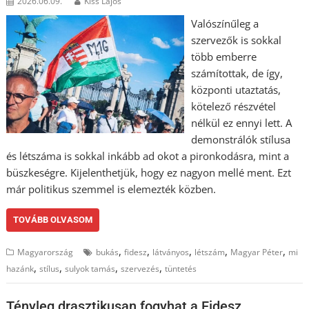
2026.06.09.
Kiss Lajos
Valószínűleg a
szervezők is sokkal
több emberre
számítottak, de így,
központi utaztatás,
kötelező részvétel
nélkül ez ennyi lett. A
demonstrálók stílusa
és létszáma is sokkal inkább ad okot a pironkodásra, mint a
büszkeségre. Kijelenthetjük, hogy ez nagyon mellé ment. Ezt
már politikus szemmel is elemezték közben.
TOVÁBB OLVASOM
,
,
,
,
,
Magyarország
bukás
fidesz
látványos
létszám
Magyar Péter
mi
,
,
,
,
hazánk
stílus
sulyok tamás
szervezés
tüntetés
Tényleg drasztikusan fogyhat a Fidesz