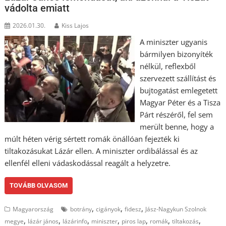
vádolta emiatt
2026.01.30.
Kiss Lajos
A miniszter ugyanis
bármilyen bizonyíték
nélkül, reflexből
szervezett szállítást és
bujtogatást emlegetett
Magyar Péter és a Tisza
Párt részéről, fel sem
merült benne, hogy a
múlt héten vérig sértett romák önállóan fejezték ki
tiltakozásukat Lázár ellen. A miniszter ordibálással és az
ellenfél elleni vádaskodással reagált a helyzetre.
TOVÁBB OLVASOM
,
,
,
Magyarország
botrány
cigányok
fidesz
Jász-Nagykun Szolnok
,
,
,
,
,
,
,
megye
lázár jános
lázárinfo
miniszter
piros lap
romák
tiltakozás