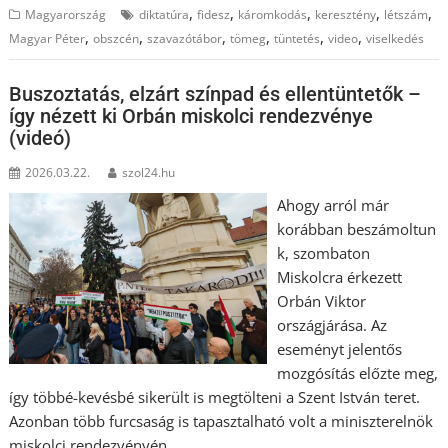
,
,
,
,
,
Magyarország
diktatúra
fidesz
káromkodás
keresztény
létszám
,
,
,
,
,
,
Magyar Péter
obszcén
szavazótábor
tömeg
tüntetés
video
viselkedés
Buszoztatás, elzárt színpad és ellentüntetők –
így nézett ki Orbán miskolci rendezvénye
(videó)
2026.03.22.
szol24.hu
Ahogy arról már
korábban beszámoltun
k, szombaton
Miskolcra érkezett
Orbán Viktor
országjárása. Az
eseményt jelentős
mozgósítás előzte meg,
így többé-kevésbé sikerült is megtölteni a Szent István teret.
Azonban több furcsaság is tapasztalható volt a miniszterelnök
miskolci rendezvényén.