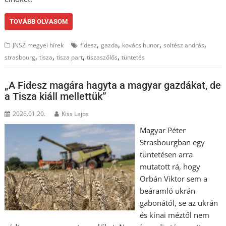
TOVÁBB OLVASOM
,
,
,
,
JNSZ megyei hírek
fidesz
gazda
kovács hunor
soltész andrás
,
,
,
,
strasbourg
tisza
tisza part
tiszaszőlős
tüntetés
„A Fidesz magára hagyta a magyar gazdákat, de
a Tisza kiáll mellettük”
2026.01.20.
Kiss Lajos
Magyar Péter
Strasbourgban egy
tüntetésen arra
mutatott rá, hogy
Orbán Viktor sem a
beáramló ukrán
gabonától, se az ukrán
és kínai méztől nem