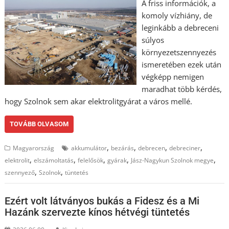
A friss információk, a
komoly vízhiány, de
leginkább a debreceni
súlyos
környezetszennyezés
ismeretében ezek után
végképp nemigen
maradhat több kérdés,
hogy Szolnok sem akar elektrolitgyárat a város mellé.
TOVÁBB OLVASOM
,
,
,
,
Magyarország
akkumulátor
bezárás
debrecen
debreciner
,
,
,
,
,
elektrolit
elszámoltatás
felelősök
gyárak
Jász-Nagykun Szolnok megye
,
,
szennyező
Szolnok
tüntetés
Ezért volt látványos bukás a Fidesz és a Mi
Hazánk szervezte kínos hétvégi tüntetés