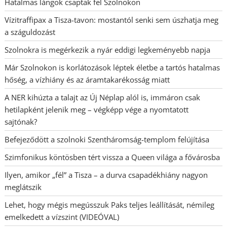
Hatalmas lángok csaptak fel Szolnokon
Vízitraffipax a Tisza-tavon: mostantól senki sem úszhatja meg
a száguldozást
Szolnokra is megérkezik a nyár eddigi legkeményebb napja
Már Szolnokon is korlátozások léptek életbe a tartós hatalmas
hőség, a vízhiány és az áramtakarékosság miatt
A NER kihúzta a talajt az Új Néplap alól is, immáron csak
hetilapként jelenik meg – végképp vége a nyomtatott
sajtónak?
Befejeződött a szolnoki Szentháromság-templom felújítása
Szimfonikus köntösben tért vissza a Queen világa a fővárosba
Ilyen, amikor „fél” a Tisza – a durva csapadékhiány nagyon
meglátszik
Lehet, hogy mégis megússzuk Paks teljes leállítását, némileg
emelkedett a vízszint (VIDEÓVAL)