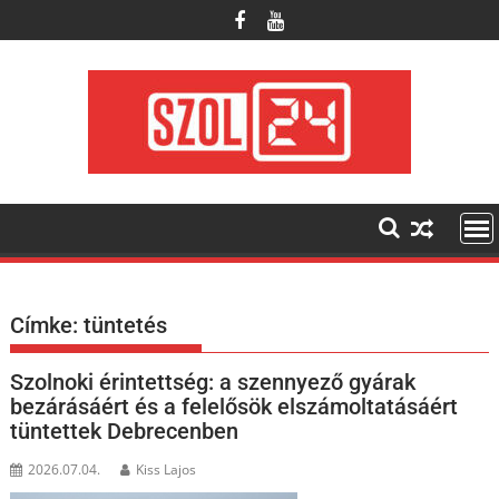
Skip
to
content
Címke:
tüntetés
Szolnoki érintettség: a szennyező gyárak
bezárásáért és a felelősök elszámoltatásáért
tüntettek Debrecenben
2026.07.04.
Kiss Lajos