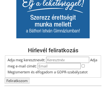
Hírlevél feliratkozás
Adja meg keresztnevét:
Adja
meg e-mail címét:
Megismertem és elfogadom a
GDPR-szabályzat
ot
Nem szeretne lemaradni semmiről? Csak egy kattintás, és hírlevelünk a
legfrissebb információkkal és exkluzív tartalmakkal hétről hétre
postaládájába érkezik!