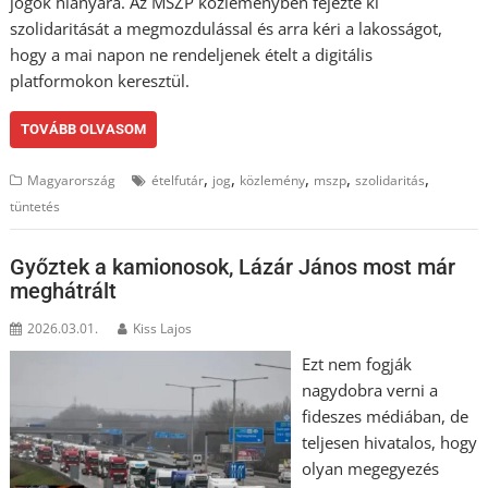
jogok hiányára. Az MSZP közleményben fejezte ki
szolidaritását a megmozdulással és arra kéri a lakosságot,
hogy a mai napon ne rendeljenek ételt a digitális
platformokon keresztül.
TOVÁBB OLVASOM
,
,
,
,
,
Magyarország
ételfutár
jog
közlemény
mszp
szolidaritás
tüntetés
Győztek a kamionosok, Lázár János most már
meghátrált
2026.03.01.
Kiss Lajos
Ezt nem fogják
nagydobra verni a
fideszes médiában, de
teljesen hivatalos, hogy
olyan megegyezés