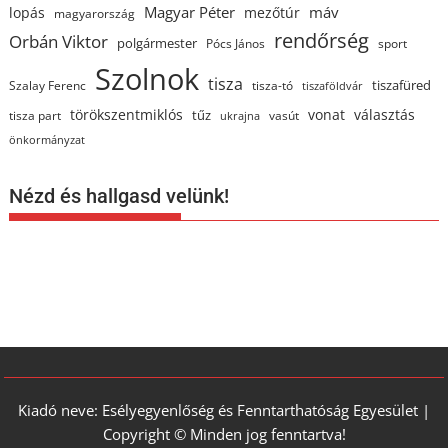
Magyar Péter
máv
lopás
mezőtúr
magyarország
rendőrség
Orbán Viktor
polgármester
Pócs János
sport
Szolnok
tisza
tiszafüred
Szalay Ferenc
tisza-tó
tiszaföldvár
törökszentmiklós
vonat
választás
tűz
tisza part
vasút
ukrajna
önkormányzat
Nézd és hallgasd velünk!
Kiadó neve: Esélyegyenlőség és Fenntarthatóság Egyesület |
Copyright © Minden jog fenntartva!