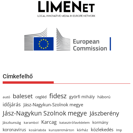
Címkefelhő
fidesz
baleset
györfi mihály
cegléd
háború
autó
időjárás
Jász-Nagykun-Szolnok megye
Jász-Nagykun Szolnok megye
Jászberény
Karcag
kormány
Jászkunság
karambol
katasztrófavédelem
közlekedés
koronavírus
kórház
kosárlabda
kunszentmárton
lmp