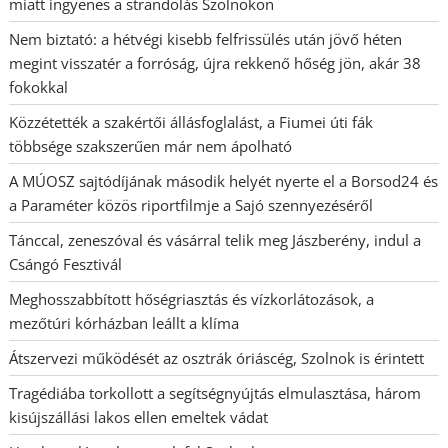
miatt ingyenes a strandolás Szolnokon
Nem biztató: a hétvégi kisebb felfrissülés után jövő héten
megint visszatér a forróság, újra rekkenő hőség jön, akár 38
fokokkal
Közzétették a szakértői állásfoglalást, a Fiumei úti fák
többsége szakszerűen már nem ápolható
A MÚOSZ sajtódíjának második helyét nyerte el a Borsod24 és
a Paraméter közös riportfilmje a Sajó szennyezéséről
Tánccal, zeneszóval és vásárral telik meg Jászberény, indul a
Csángó Fesztivál
Meghosszabbított hőségriasztás és vízkorlátozások, a
mezőtúri kórházban leállt a klíma
Átszervezi működését az osztrák óriáscég, Szolnok is érintett
Tragédiába torkollott a segítségnyújtás elmulasztása, három
kisújszállási lakos ellen emeltek vádat