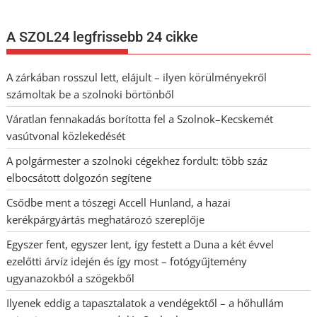
A SZOL24 legfrissebb 24 cikke
A zárkában rosszul lett, elájult – ilyen körülményekről
számoltak be a szolnoki börtönből
Váratlan fennakadás borította fel a Szolnok–Kecskemét
vasútvonal közlekedését
A polgármester a szolnoki cégekhez fordult: több száz
elbocsátott dolgozón segítene
Csődbe ment a tószegi Accell Hunland, a hazai
kerékpárgyártás meghatározó szereplője
Egyszer fent, egyszer lent, így festett a Duna a két évvel
ezelőtti árvíz idején és így most – fotógyűjtemény
ugyanazokból a szögekből
Ilyenek eddig a tapasztalatok a vendégektől – a hőhullám