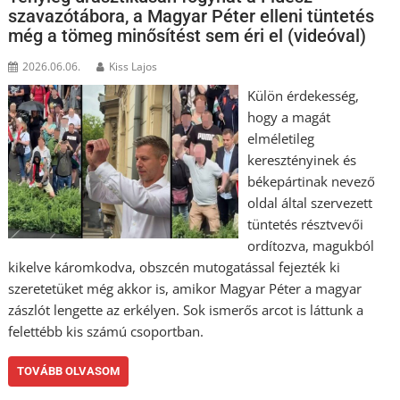
szavazótábora, a Magyar Péter elleni tüntetés
még a tömeg minősítést sem éri el (videóval)
2026.06.06.
Kiss Lajos
Külön érdekesség,
hogy a magát
elméletileg
keresztényinek és
békepártinak nevező
oldal által szervezett
tüntetés résztvevői
ordítozva, magukból
kikelve káromkodva, obszcén mutogatással fejezték ki
szeretetüket még akkor is, amikor Magyar Péter a magyar
zászlót lengette az erkélyen. Sok ismerős arcot is láttunk a
felettébb kis számú csoportban.
TOVÁBB OLVASOM