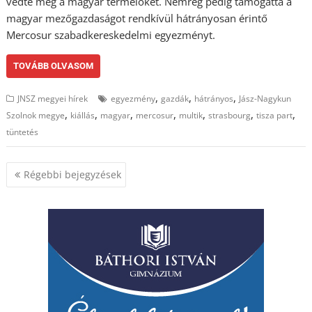
védte meg a magyar termelőket. Nemrég pedig támogatta a
magyar mezőgazdaságot rendkívül hátrányosan érintő
Mercosur szabadkereskedelmi egyezményt.
TOVÁBB OLVASOM
,
,
,
JNSZ megyei hírek
egyezmény
gazdák
hátrányos
Jász-Nagykun
,
,
,
,
,
,
,
Szolnok megye
kiállás
magyar
mercosur
multik
strasbourg
tisza part
tüntetés
Bejegyzés
Régebbi bejegyzések
navigáció