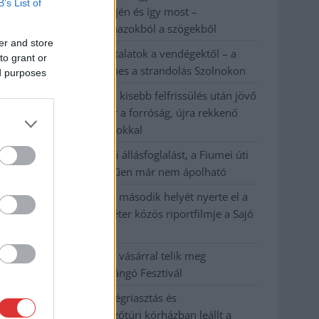
B’s List of
évvel ezelőtti árvíz idején és így most –
fotógyűjtemény ugyanazokból a szögekből
er and store
Ilyenek eddig a tapasztalatok a vendégektől – a
to grant or
hőhullám miatt ingyenes a strandolás Szolnokon
ed purposes
Nem biztató: a hétvégi kisebb felfrissülés után jövő
héten megint visszatér a forróság, újra rekkenő
hőség jön, akár 38 fokokkal
Közzétették a szakértői állásfoglalást, a Fiumei úti
fák többsége szakszerűen már nem ápolható
A MÚOSZ sajtódíjának második helyét nyerte el a
Borsod24 és a Paraméter közös riportfilmje a Sajó
szennyezéséről
Tánccal, zeneszóval és vásárral telik meg
Jászberény, indul a Csángó Fesztivál
Meghosszabbított hőségriasztás és
vízkorlátozások, a mezőtúri kórházban leállt a