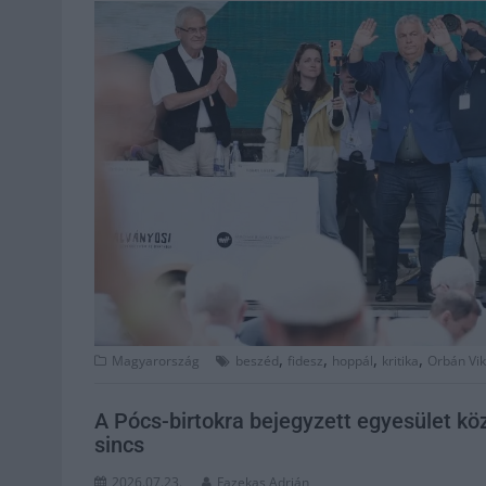
,
,
,
,
Magyarország
beszéd
fidesz
hoppál
kritika
Orbán Vik
A Pócs-birtokra bejegyzett egyesület k
sincs
2026.07.23.
Fazekas Adrián