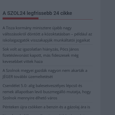
A SZOL24 legfrissebb 24 cikke
A Tisza kormány minisztere újabb nagy
változásokról döntött a közoktatásban – például az
iskolaigazgatók visszakapják munkáltatói jogaikat
Sok volt az igazolatlan hiányzás, Pócs János
fizetéslevonást kapott, más fideszesek még
kevesebbet vittek haza
A Szolnok megyei gazdák nagyon nem akarták a
JÉGER további üzemeltetését
Csendélet 5.0: alig balesetveszélyes lépcső és
remek állapotban levő buszmegálló mutatja, hogy
Szolnok mennyire élhető város
Pénteken újra csökken a benzin és a gázolaj ára is