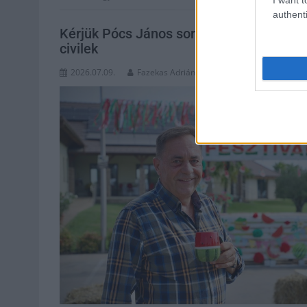
authenti
Kérjük Pócs János soron kívüli kivizsgál
civilek
2026.07.09.
Fazekas Adrián