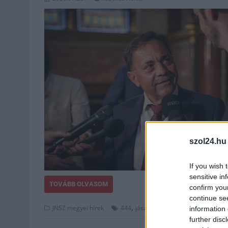
szol24.hu
If you wish 
sensitive in
TOVÁBB OLVASOM
confirm you
continue se
,
,
JNSZ megyei hírek
444
jász nemzet egyesület
mészáro
information 
further disc