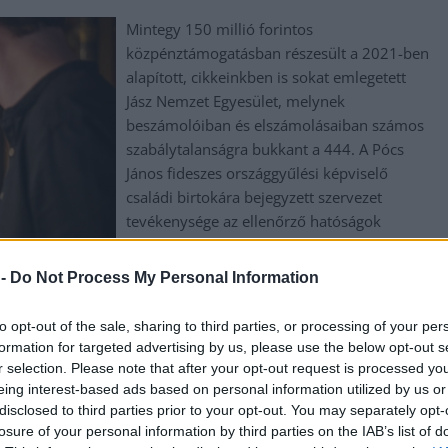
Mintegy 150 millió forintos
közpénztámogatásban részesült a 2021-ben
alapított, cikkeinkben is sokat emlegetett
Jász Nemzet Egyesület, melynek
beszámolóiban és elszámolásaiban számos
szabálytalanságra bukkant a 444. A Pócs
János fideszes országgyűlési képviselő
családi birtokára bejegyzett szervezet
tevékenysége az ellenőrző hatóságok
figyelmét is felkeltette, az egyesület érintett
abban az átfogó vizsgálatban, amely a
 -
Do Not Process My Personal Information
Nemzeti Kulturális Alap (NKA) által kifizetett
támogatások miatt indult.
to opt-out of the sale, sharing to third parties, or processing of your per
formation for targeted advertising by us, please use the below opt-out s
r selection. Please note that after your opt-out request is processed y
eing interest-based ads based on personal information utilized by us or
,
,
sné vas márta
NKA
pöcs jános
disclosed to third parties prior to your opt-out. You may separately opt-
losure of your personal information by third parties on the IAB’s list of