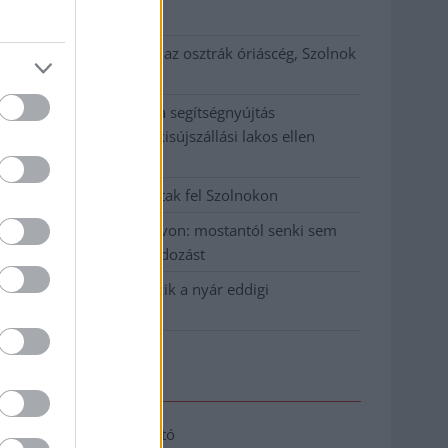
klíma
Átszervezi működését az osztrák óriáscég, Szolnok
is érintett
Tragédiába torkollott a segítségnyújtás
elmulasztása, három kisújszállási lakos ellen
emeltek vádat
Hatalmas lángok csaptak fel Szolnokon
Vízitraffipax a Tisza-tavon: mostantól senki sem
úszhatja meg a száguldozást
Szolnokra is megérkezik a nyár eddigi
legkeményebb napja
Elérhetőség
Adatkezelési tájékoztató