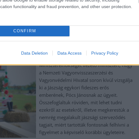
cation functionality and fraud prevention, and other user protection.
ását! – A képviselő bűnlajstromát sorolják a
CONFIRM
Az aHang helyi szervezete, a jászberényi
aPont „Kezdjék Póccsal!” címmel indított
Data Deletion
Data Access
Privacy Policy
petíciót, ebben pedig arra kérik Ruff Bálint
Miniszterelnökséget vezető minisztert, hogy
a Nemzeti Vagyonvisszaszerzési és
Vagyonvédelmi Hivatal soron kívül vizsgálja
ki a Jászság egykori fideszes erős
emberének, Pócs Jánosnak az ügyeit.
Összefoglaltuk röviden, mit lehet tudni
ezekről az esetekről, illetve megkerestük a
nemrég megalakult jászsági szerveződés
tagjait, miért tartották fontosnak felhívni a
figyelmet a képviselő korábbi ügyleteire.