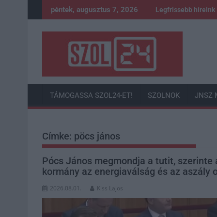
Skip
péntek, augusztus 7, 2026
Legfrissebb híreink
to
content
TÁMOGASSA SZOL24-ET!
SZOLNOK
JNSZ 
Címke:
pöcs jános
Pócs János megmondja a tutit, szerinte a
kormány az energiaválság és az aszály o
2026.08.01.
Kiss Lajos