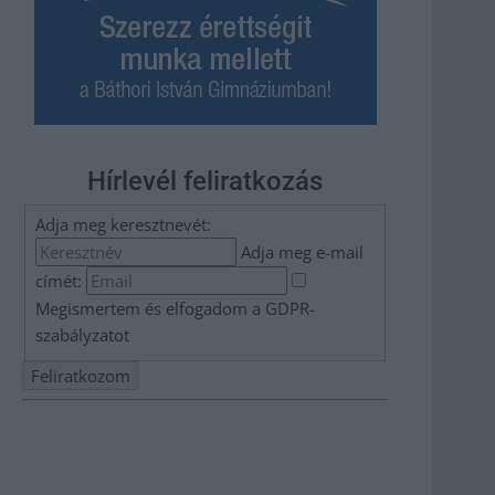
Hírlevél feliratkozás
Adja meg keresztnevét:
Adja meg e-mail
címét:
Megismertem és elfogadom a
GDPR-
szabályzat
ot
Nem szeretne lemaradni semmiről? Csak egy kattintás, és
hírlevelünk a legfrissebb információkkal és exkluzív
tartalmakkal hétről hétre postaládájába érkezik!