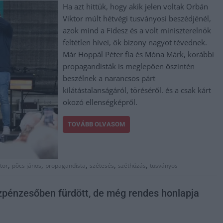
Ha azt hittük, hogy akik jelen voltak Orbán
Viktor múlt hétvégi tusványosi beszédjénél,
azok mind a Fidesz és a volt miniszterelnök
feltétlen hívei, ők bizony nagyot tévednek.
Már Hoppál Péter fia és Móna Márk, korábbi
propagandisták is meglepően őszintén
beszélnek a narancsos párt
kilátástalanságáról, töréséről. és a csak kárt
okozó ellenségképről.
TOVÁBB OLVASOM
,
,
,
,
,
tor
pöcs jános
propagandista
szétesés
széthúzás
tusványos
özpénzesőben fürdött, de még rendes honlapja