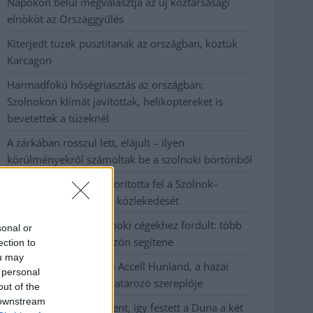
Napokon belül megválasztja az új köztársasági
elnököt az Országgyűlés
Kiterjedt tüzek pusztítanak az országban, köztük
Karcagon
Harmadfokú hőségriasztás az országban:
Szolnokon klímát javítottak, helikoptereket is
bevetettek a tüzeknél
A zárkában rosszul lett, elájult – ilyen
körülményekről számoltak be a szolnoki börtönből
Váratlan fennakadás borította fel a Szolnok–
Kecskemét vasútvonal közlekedését
A polgármester a szolnoki cégekhez fordult: több
sonal or
száz elbocsátott dolgozón segítene
ection to
ou may
Csődbe ment a tószegi Accell Hunland, a hazai
 personal
kerékpárgyártás meghatározó szereplője
out of the
 downstream
Egyszer fent, egyszer lent, így festett a Duna a két