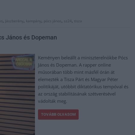
,
,
,
,
,
ti
Jászberény
kampány
pöcs jános
sz24
tisza
ócs János és Dopeman
Keményen beleállt a miniszterelnökbe Pócs
János és Dopeman. A rapper online
műsorában több mint másfél órán át
elemezték a Tisza Párt és Magyar Péter
politikáját, utóbbit diktatórikus tempóval és
az ország stabilitásának szétverésével
vádolták meg.
TOVÁBB OLVASOM