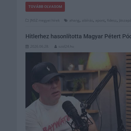
TOVÁBB OLVASOM
,
,
,
,
JNSZ megyei hírek
ahang
aláírás
apont
fidesz
Jászapá
Hitlerhez hasonlította Magyar Pétert P
2026.06.28.
szol24.hu