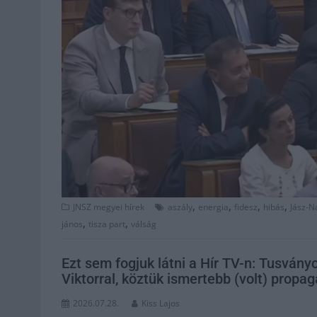
,
,
,
,
JNSZ megyei hírek
aszály
energia
fidesz
hibás
Jász-N
,
,
jános
tisza part
válság
Ezt sem fogjuk látni a Hír TV-n: Tusván
Viktorral, köztük ismertebb (volt) propa
2026.07.28.
Kiss Lajos