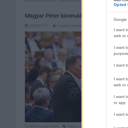
pöcs jános
pozíció
Szijjártó Péter
támogatás
Opted 
Magyar Péter kivonulással reagált Pócs
Google 
2026.07.14.
Fazekas Adrián
I want t
web or d
I want t
purpose
I want 
I want t
web or d
I want t
or app.
I want t
,
,
,
JNSZ megyei hírek
fidesz
kivonulás
Magyar Péter
orsz
I want t