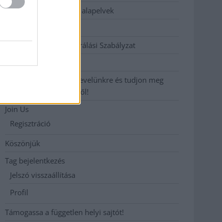
Etikai és függetlenségi alapelvek
Hirdetési árak
Hozzászólási és Moderálási Szabályzat
Impresszum
Iratkozzon fel heti hírlevelünkre és tudjon meg
még többet megyénkről!
Join Us
Regisztráció
Köszönjük
Tag bejelentkezés
Jelszó visszaállítása
Profil
Támogassa a független helyi sajtót!