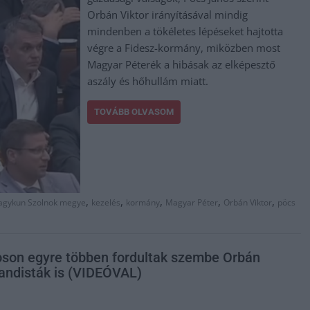
Orbán Viktor irányításával mindig
mindenben a tökéletes lépéseket hajtotta
végre a Fidesz-kormány, miközben most
Magyar Péterék a hibásak az elképesztő
aszály és hőhullám miatt.
TOVÁBB OLVASOM
,
,
,
,
,
agykun Szolnok megye
kezelés
kormány
Magyar Péter
Orbán Viktor
pöcs
yoson egyre többen fordultak szembe Orbán
gandisták is (VIDEÓVAL)