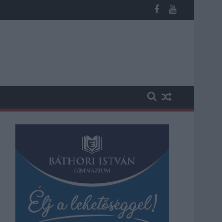
 kapott, más fideszesek még kevesebbet vittek haza