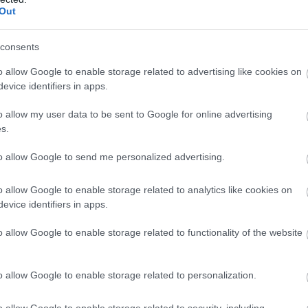
Out
 János parlamenti beszédére
consents
o allow Google to enable storage related to advertising like cookies on
Egy nappal az Alaptörvény történelmi
evice identifiers in apps.
jelentőségű, tizenhetedik módosításának
o allow my user data to be sent to Google for online advertising
megszavazása után is izzott a levegő az
s.
Országgyűlésben. A keddi parlamenti
ülésnapon a Tisza Párt frakciója Magyar
to allow Google to send me personalized advertising.
Péter vezetésével elhagyta a termet, amikor
a jászsági fideszes képviselő, Pócs János
o allow Google to enable storage related to analytics like cookies on
emelkedett szólásra.
evice identifiers in apps.
TOVÁBB OLVASOM
o allow Google to enable storage related to functionality of the website
o allow Google to enable storage related to personalization.
,
,
,
,
ággyűlés
parlament
pöcs jános
telefon
tisza part
o allow Google to enable storage related to security, including