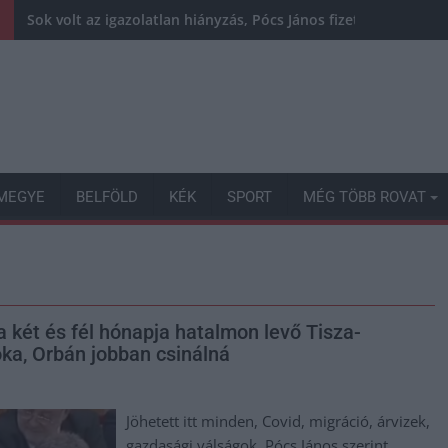
Sok volt az igazolatlan hiányzás, Pócs János fizetéslevonást
MEGYE
BELFÖLD
KÉK
SPORT
MÉG TÖBB ROVAT
 két és fél hónapja hatalmon levő Tisza-
ka, Orbán jobban csinálná
Jöhetett itt minden, Covid, migráció, árvizek,
gazdasági válságok, Pócs János szerint