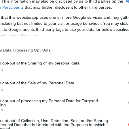
. This information may also be disclosed by us to third parties on the
IA
rtelen kiugrott és a kínai BYD autógyárnál
Participants
that may further disclose it to other third parties.
 that this website/app uses one or more Google services and may gath
including but not limited to your visit or usage behaviour. You may click 
 to Google and its third-party tags to use your data for below specifi
Jelenleg a fideszes képviselők mindegyike
ogle consent section.
egyetért a volt külügyminiszter lépésével és
a világon semmi kivetnivalót nem találnak
l Data Processing Opt Outs
abban, hogy Szijjártó ahhoz a kínai multihoz
megy nemzetközi állásba, amelynek
o opt-out of the Sharing of my personal data.
számolatlanul tolta az állami milliárdokat
In
támogatásként. Pócs János szerint is minden
rendben.
o opt-out of the Sale of my Personal Data.
In
TOVÁBB OLVASOM
to opt-out of processing my Personal Data for Targeted
ing.
In
o opt-out of Collection, Use, Retention, Sale, and/or Sharing
,
,
,
,
,
,
,
olnok megye
kínai
kiugrás
közpénz
külügyminiszter
lobbizás
milliárdok
ersonal Data that Is Unrelated with the Purposes for which it
lected.