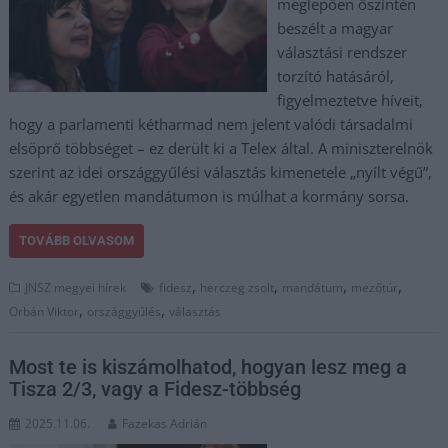
meglepően őszintén
beszélt a magyar
választási rendszer
torzító hatásáról,
figyelmeztetve híveit,
hogy a parlamenti kétharmad nem jelent valódi társadalmi
elsöprő többséget – ez derült ki a Telex által. A miniszterelnök
szerint az idei országgyűlési választás kimenetele „nyílt végű”,
és akár egyetlen mandátumon is múlhat a kormány sorsa.
TOVÁBB OLVASOM
,
,
,
,
JNSZ megyei hírek
fidesz
herczeg zsolt
mandátum
mezőtúr
,
,
Orbán Viktor
országgyűlés
választás
Most te is kiszámolhatod, hogyan lesz meg a
Tisza 2/3, vagy a Fidesz-többség
2025.11.06.
Fazekas Adrián