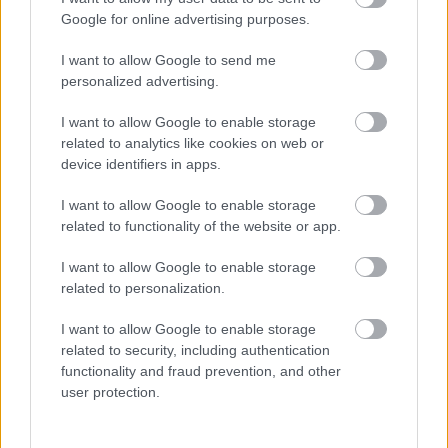
A volt miniszterelnök-
Google for online advertising purposes.
jelölt és Hadházy Ákos
is őt javasolná, de a
I want to allow Google to send me
pártok közül többen is
personalized advertising.
maguknak akarják a
helyet. Korábban
I want to allow Google to enable storage
related to analytics like cookies on web or
Hadházy Ákos és
device identifiers in apps.
Márki-Zay Péter is arról
beszélt, hogy annak örülne, ha az ellenzéki miniszterelnök-
I want to allow Google to enable storage
jelölt parlamenti helyét Szél Bernadett kapná, aki szoros
related to functionality of the website or app.
versenyben, de alulmaradt Budakeszin Menczer Tamással
szemben – emlékeztet a 444.hu. „Csakhogy az ellenzéki
I want to allow Google to enable storage
pártok nem értenek egyet velük. A Párbeszéd szerint, mivel az
related to personalization.
előválasztás előtt Márki-Zay Péter azt vállalta, hogy az ő
I want to allow Google to enable storage
frakciójukba ül be, a mandátum nekik jár. A Jobbik és a DK
related to security, including authentication
szerint viszont a hat párt…
functionality and fraud prevention, and other
user protection.
TOVÁBB OLVASOM