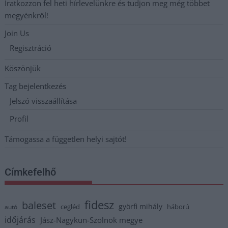
Iratkozzon fel heti hírlevelünkre és tudjon meg még többet
megyénkről!
Join Us
Regisztráció
Köszönjük
Tag bejelentkezés
Jelszó visszaállítása
Profil
Támogassa a független helyi sajtót!
Címkefelhő
fidesz
baleset
györfi mihály
cegléd
háború
autó
időjárás
Jász-Nagykun-Szolnok megye