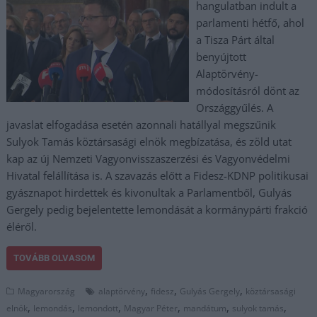
hangulatban indult a
parlamenti hétfő, ahol
a Tisza Párt által
benyújtott
Alaptörvény-
módosításról dönt az
Országgyűlés. A
javaslat elfogadása esetén azonnali hatállyal megszűnik
Sulyok Tamás köztársasági elnök megbízatása, és zöld utat
kap az új Nemzeti Vagyonvisszaszerzési és Vagyonvédelmi
Hivatal felállítása is. A szavazás előtt a Fidesz-KDNP politikusai
gyásznapot hirdettek és kivonultak a Parlamentből, Gulyás
Gergely pedig bejelentette lemondását a kormánypárti frakció
éléről.
TOVÁBB OLVASOM
,
,
,
Magyarország
alaptörvény
fidesz
Gulyás Gergely
köztársasági
,
,
,
,
,
,
elnök
lemondás
lemondott
Magyar Péter
mandátum
sulyok tamás