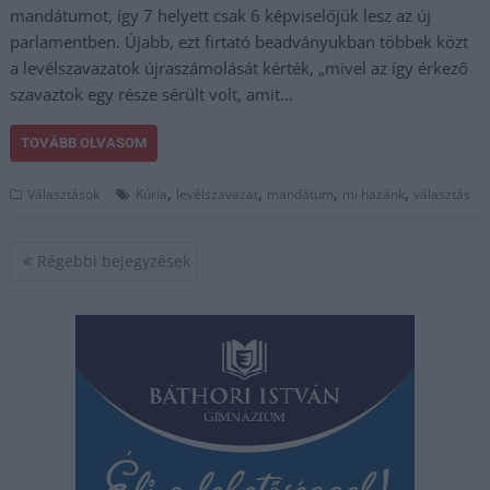
mandátumot, így 7 helyett csak 6 képviselőjük lesz az új
parlamentben. Újabb, ezt firtató beadványukban többek közt
a levélszavazatok újraszámolását kérték, „mivel az így érkező
szavaztok egy része sérült volt, amit…
TOVÁBB OLVASOM
,
,
,
,
Választások
Kúria
levélszavazat
mandátum
mi hazánk
választás
Bejegyzés
Régebbi bejegyzések
navigáció