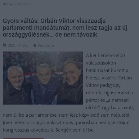
,
tisza
tisza párt
Gyors váltás: Orbán Viktor visszaadja
parlamenti mandátumát, nem lesz tagja az új
országgyűlésnek… de nem távozik
2026.04.25.
Kiss Lajos
A két héttel ezelőtti
választásokon
hatalmasat bukott a
Fidesz, vezére, Orbán
Viktor pedig úgy
döntött, újjászervezi a
pártot és „a nemzeti
oldalt”, úgy határozott,
nem ül be a parlamentbe, nem lesz képviselő sem májustól.
Jövő héten országos választmány, júniusban pedig tisztújító
kongresszus következik. Semjén sem ül be.