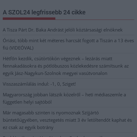
A SZOL24 legfrissebb 24 cikke
A Tisza Párt Dr. Baka Andrást jelöli köztársasági elnöknek
Óriási, több mint két méteres harcsát fogott a Tiszán a 13 éves
fiú (VIDEÓVAL)
Hétfőn kezdik, csütörtökön végeznek – lezárás miatt
fennakadásokra és pótlóbuszos közlekedésre számítsunk az
egyik Jász-Nagykun-Szolnok megyei vasútvonalon
Visszaszámlálás indul: -1, 0, Sziget!
Magyarország jobban látszik közelről – heti médiaszemle a
független helyi sajtóból
Már magasabb szinten is nyomoznak Szijjártó
büntetőügyében, vesztegetés miatt 3 év letöltendőt kaphat és
ez csak az egyik botrány