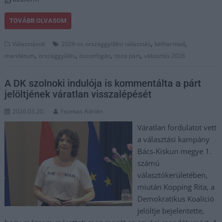
TOVÁBB OLVASOM
,
,
Választások
2026-os országgyűlési választás
kétharmad
,
,
,
,
mandátum
országgyűlés
összefogás
tisza part
választás 2026
A DK szolnoki indulója is kommentálta a párt
jelöltjének váratlan visszalépését
2026.03.20.
Fazekas Adrián
Váratlan fordulatot vett
a választási kampány
Bács-Kiskun megye 1.
számú
választókerületében,
miután Kopping Rita, a
Demokratikus Koalíció
jelöltje bejelentette,