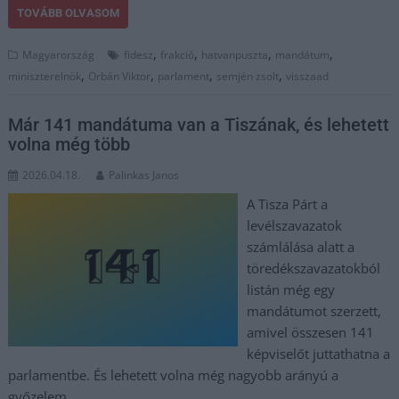
TOVÁBB OLVASOM
,
,
,
,
Magyarország
fidesz
frakció
hatvanpuszta
mandátum
,
,
,
,
miniszterelnök
Orbán Viktor
parlament
semjén zsolt
visszaad
Már 141 mandátuma van a Tiszának, és lehetett
volna még több
2026.04.18.
Palinkas Janos
A Tisza Párt a
levélszavazatok
számlálása alatt a
töredékszavazatokból
listán még egy
mandátumot szerzett,
amivel összesen 141
képviselőt juttathatna a
parlamentbe. És lehetett volna még nagyobb arányú a
győzelem.