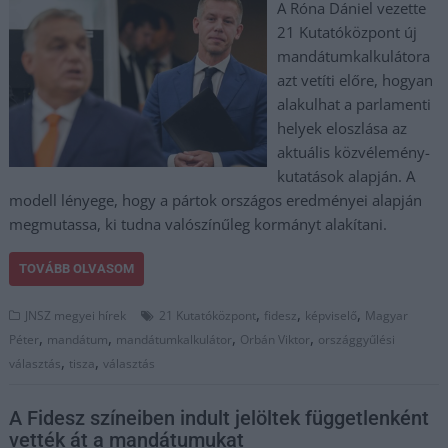
A Róna Dániel vezette
21 Kutatóközpont új
mandátumkalkulátora
azt vetíti előre, hogyan
alakulhat a parlamenti
helyek eloszlása az
aktuális közvélemény-
kutatások alapján. A
modell lényege, hogy a pártok országos eredményei alapján
megmutassa, ki tudna valószínűleg kormányt alakítani.
TOVÁBB OLVASOM
,
,
,
JNSZ megyei hírek
21 Kutatóközpont
fidesz
képviselő
Magyar
,
,
,
,
Péter
mandátum
mandátumkalkulátor
Orbán Viktor
országgyűlési
,
,
választás
tisza
választás
A Fidesz színeiben indult jelöltek függetlenként
vették át a mandátumukat