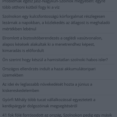
Problémák egész Jász-Nagykun-Szolnok megyében: egyre
több otthoni kútból fogy ki a víz
Szolnokon egy kulcsfontosságú körforgalmat részlegesen
lezárnak a napokban, a közlekedés az átlagost is meghaladó
mértékben lebénul
Elromlott a biztosítóberendezés a ceglédi vasútvonalon,
alapos késések alakultak ki a menetrendhez képest,
kimaradás is előfordult
Ön szerint hogy készül a hamisítatlan szolnoki habos isler?
Országos ellenőrzés indult a hazai akkumulátoripari
üzemekben
Az idei év leglassabb növekedését hozta a június a
kiskereskedelemben
Györfi Mihály több tucat vállalkozással egyeztetett a
kerékpárgyár dolgozóinak megsegítéséről
41 fok fölé forrósodott az ország, Szolnokon pedig egy másik