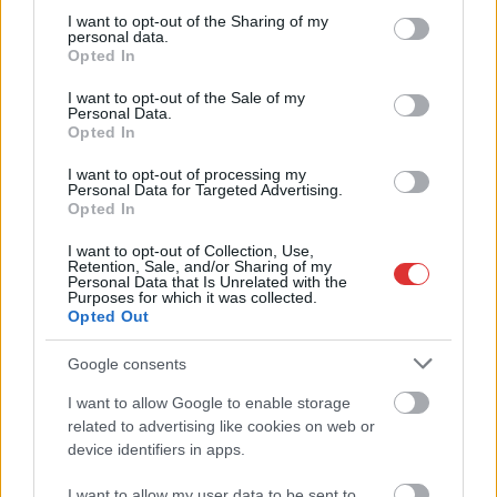
not limited to your visit or usage behaviour. You may click to
I want to opt-out of the Sharing of my
LMP) a megüresedett listás mandátumok betöltéséről – idézi
personal data.
grant or deny consent to Google and its third-party tags to
közleményüket a HVG.hu. Márki-Zay Péter országgyűlési
Opted In
use your data for below specified purposes in below Google
képviselői mandátumának megüresedése után a mandátumot
consent section.
I want to opt-out of the Sale of my
a hatpárti szövetség országgyűlési választási listáján a
Personal Data.
mandátumot nem szerzett jelöltek közül a sorban következő
Opted In
első jelölt, Végh Noémi, a Jobbik Magyarországért Mozgalom
I want to opt-out of processing my
politikusa veheti át. Az már korábban kiderült, hogy
Personal Data for Targeted Advertising.
Opted In
Karácsony Gergely országgyűlési képviselői mandátumát a
Párbeszéd Magyarországért…
I want to opt-out of Collection, Use,
Retention, Sale, and/or Sharing of my
Personal Data that Is Unrelated with the
TOVÁBB OLVASOM
Purposes for which it was collected.
Opted Out
,
,
Választások
ellenzék
mandátum
Márki-Zay Péter
Google consents
Az ellenzéki pártok nem akarják, hogy Szél
I want to allow Google to enable storage
Bernadett kapja Márki-Zay Péter mandátumát
related to advertising like cookies on web or
device identifiers in apps.
2022.04.18.
Nagy László
I want to allow my user data to be sent to