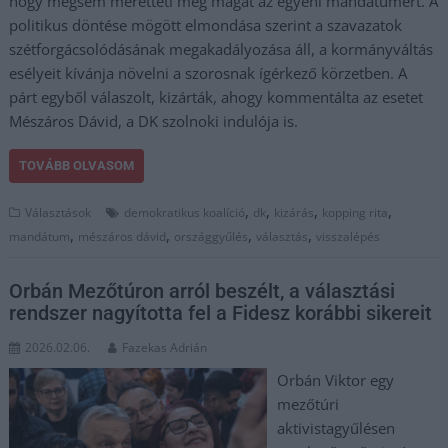
hogy mégsem méretteti meg magát az egyéni mandátumért. A
politikus döntése mögött elmondása szerint a szavazatok
szétforgácsolódásának megakadályozása áll, a kormányváltás
esélyeit kívánja növelni a szorosnak ígérkező körzetben. A
párt egyből válaszolt, kizárták, ahogy kommentálta az esetet
Mészáros Dávid, a DK szolnoki indulója is.
TOVÁBB OLVASOM
,
,
,
,
Választások
demokratikus koalíció
dk
kizárás
kopping rita
,
,
,
,
mandátum
mészáros dávid
országgyűlés
választás
visszalépés
Orbán Mezőtúron arról beszélt, a választási
rendszer nagyította fel a Fidesz korábbi sikereit
2026.02.06.
Fazekas Adrián
Orbán Viktor egy
mezőtúri
aktivistagyűlésen