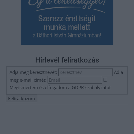
Hírlevél feliratkozás
Adja meg keresztnevét:
Adja
meg e-mail címét:
Megismertem és elfogadom a
GDPR-szabályzat
ot
Nem szeretne lemaradni semmiről? Csak egy kattintás, és hírlevelünk a
legfrissebb információkkal és exkluzív tartalmakkal hétről hétre
postaládájába érkezik!