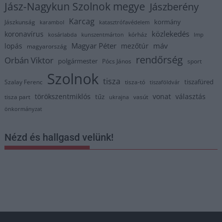
Jász-Nagykun Szolnok megye
Jászberény
Karcag
kormány
Jászkunság
karambol
katasztrófavédelem
közlekedés
koronavírus
kórház
kosárlabda
kunszentmárton
lmp
Magyar Péter
máv
lopás
mezőtúr
magyarország
rendőrség
Orbán Viktor
polgármester
Pócs János
sport
Szolnok
tisza
tiszafüred
Szalay Ferenc
tisza-tó
tiszaföldvár
törökszentmiklós
vonat
választás
tűz
tisza part
vasút
ukrajna
önkormányzat
Nézd és hallgasd velünk!