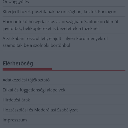
Országgyűlés
Kiterjedt tüzek pusztítanak az országban, köztük Karcagon
Harmadfokú hőségriasztás az országban: Szolnokon klímát
javítottak, helikoptereket is bevetettek a tüzeknél
A zárkában rosszul lett, elájult – ilyen körülményekről
számoltak be a szolnoki börtönből
Elérhetőség
Adatkezelési tájékoztató
Etikai és függetlenségi alapelvek
Hirdetési árak
Hozzászólási és Moderálási Szabályzat
Impresszum