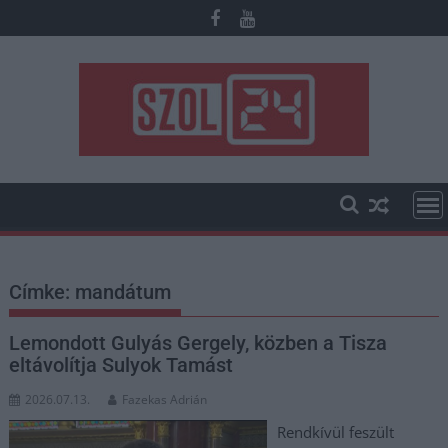
Skip
to
content
Címke:
mandátum
Lemondott Gulyás Gergely, közben a Tisza
eltávolítja Sulyok Tamást
2026.07.13.
Fazekas Adrián
Rendkívül feszült