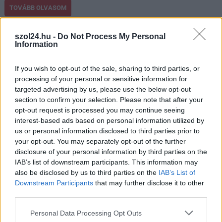
TOVÁBB OLVASOM
,
,
,
JNSZ megyei hírek
időközi választás
Jászberény
mandátum
szol24.hu -
Do Not Process My Personal
választás
Information
Megvan, ki kapja Márki-Zay Péter mandátumát
If you wish to opt-out of the sale, sharing to third parties, or
processing of your personal or sensitive information for
a parlamentben
targeted advertising by us, please use the below opt-out
2022.04.23.
Nagy László
section to confirm your selection. Please note that after your
opt-out request is processed you may continue seeing
Egy jobbikos képviselő
interest-based ads based on personal information utilized by
lett a befutó, a listán
us or personal information disclosed to third parties prior to
szereplő következő,
your opt-out. You may separately opt-out of the further
mandátumot nem
disclosure of your personal information by third parties on the
szerző jelölt. Egyhangú
IAB’s list of downstream participants. This information may
also be disclosed by us to third parties on the
IAB’s List of
döntést hoztak az
Downstream Participants
that may further disclose it to other
ellenzéki
third parties.
együttműködésben
részt vevő pártok (Magyar Szocialista Párt, Párbeszéd
Please note that this website/app uses one or more Google
Personal Data Processing Opt Outs
Magyarországért, Momentum, Demokratikus Koalíció, Jobbik,
services and may gather and store information including but