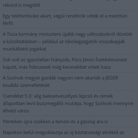
rekord is megdőlt
Egy telefonhívást akart, végül rendőrök vitték el a mezőtúri
férfit
A Tisza kormány minisztere újabb nagy változásokról döntött
a közoktatásban – például az iskolaigazgatók visszakapják
munkáltatói jogaikat
Sok volt az igazolatlan hiányzás, Pócs János fizetéslevonást
kapott, más fideszesek még kevesebbet vittek haza
A Szolnok megyei gazdák nagyon nem akarták a JÉGER
további üzemeltetését
Csendélet 5.0: alig balesetveszélyes lépcső és remek
állapotban levő buszmegálló mutatja, hogy Szolnok mennyire
élhető város
Pénteken újra csökken a benzin és a gázolaj ára is
Napokon belül megválasztja az új köztársasági elnököt az