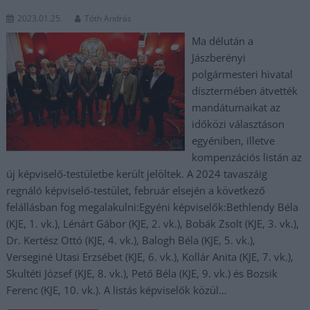
2023.01.25.
Tóth András
Ma délután a
Jászberényi
polgármesteri hivatal
dísztermében átvették
mandátumaikat az
időközi választáson
egyéniben, illetve
kompenzációs listán az
új képviselő-testületbe került jelöltek. A 2024 tavaszáig
regnáló képviselő-testület, február elsején a következő
felállásban fog megalakulni:Egyéni képviselők:Bethlendy Béla
(KJE, 1. vk.), Lénárt Gábor (KJE, 2. vk.), Bobák Zsolt (KJE, 3. vk.),
Dr. Kertész Ottó (KJE, 4. vk.), Balogh Béla (KJE, 5. vk.),
Verseginé Utasi Erzsébet (KJE, 6. vk.), Kollár Anita (KJE, 7. vk.),
Skultéti József (KJE, 8. vk.), Pető Béla (KJE, 9. vk.) és Bozsik
Ferenc (KJE, 10. vk.). A listás képviselők közül…