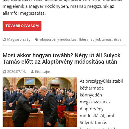
megjelenik a Magyar Közlönyben, másnap megszűnik az
államfői megbízatása.
TOVÁBB OLVASOM
,
,
,
Magyarország
alaptörvény módosítás
fidesz
sulyok tamás
tisza
Most akkor hogyan tovább? Négy út áll Sulyok
Tamás előtt az Alaptörvény módosítása után
2026.07.14.
Kiss Lajos
Az országgyűlés stabil
kétharmada
könnyedén
megszavazta az
Alaptörvény
módosítását, ami
Sulyok Tamás