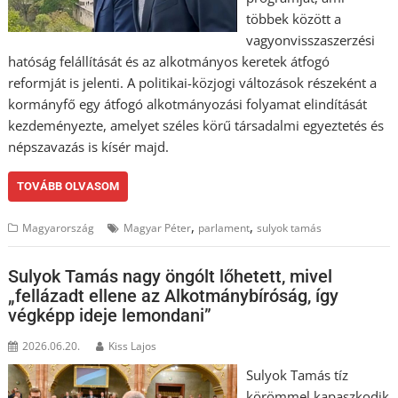
többek között a
vagyonvisszaszerzési
hatóság felállítását és az alkotmányos keretek átfogó
reformját is jelenti. A politikai-közjogi változások részeként a
kormányfő egy átfogó alkotmányozási folyamat elindítását
kezdeményezte, amelyet széles körű társadalmi egyeztetés és
népszavazás is kísér majd.
TOVÁBB OLVASOM
,
,
Magyarország
Magyar Péter
parlament
sulyok tamás
Sulyok Tamás nagy öngólt lőhetett, mivel
„fellázadt ellene az Alkotmánybíróság, így
végképp ideje lemondani”
2026.06.20.
Kiss Lajos
Sulyok Tamás tíz
körömmel kapaszkodik