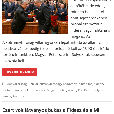
a székébe, de eddig
minden balul sül el,
amit saját érdekében
próbál szervezni a
Fidesz, vagy indítana ő
maga is. Az
Alkotmánybíróság villámgyorsan lepattintotta az államfő
beadványát, ez pedig teljesen példa nélküli az 1990 óta íródó
történelmünkben. Magyar Péter szerint Sulyoknak sebesen
távoznia kell.
TOVÁBB OLVASOM
,
,
,
,
Magyarország
alkotmánybíróság
beadvány
elutasítás
fidesz
,
,
,
,
,
köztársasági elnök
lemondás
Magyar Péter
öngól
Polt Péter
sulyok
,
tamás
távozás
Ezért volt látványos bukás a Fidesz és a Mi