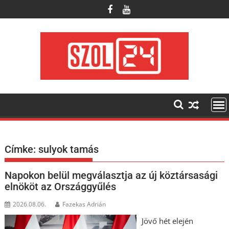
Skip
to
content
Címke:
sulyok tamás
Napokon belül megválasztja az új köztársasági
elnököt az Országgyűlés
2026.08.06.
Fazekas Adrián
Jövő hét elején