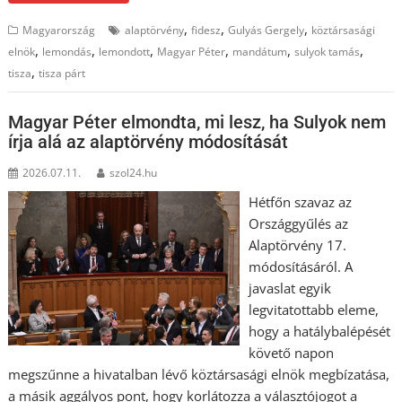
,
,
,
Magyarország
alaptörvény
fidesz
Gulyás Gergely
köztársasági
,
,
,
,
,
,
elnök
lemondás
lemondott
Magyar Péter
mandátum
sulyok tamás
,
tisza
tisza párt
Magyar Péter elmondta, mi lesz, ha Sulyok nem
írja alá az alaptörvény módosítását
2026.07.11.
szol24.hu
Hétfőn szavaz az
Országgyűlés az
Alaptörvény 17.
módosításáról. A
javaslat egyik
legvitatottabb eleme,
hogy a hatálybalépését
követő napon
megszűnne a hivatalban lévő köztársasági elnök megbízatása,
a másik aggályos pont, hogy korlátozza a választójogot a