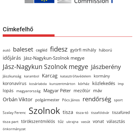
Címkefelhő
fidesz
baleset
györfi mihály
cegléd
háború
autó
időjárás
Jász-Nagykun-Szolnok megye
Jász-Nagykun Szolnok megye
Jászberény
Karcag
kormány
Jászkunság
karambol
katasztrófavédelem
közlekedés
koronavírus
kórház
kosárlabda
kunszentmárton
lmp
Magyar Péter
máv
lopás
mezőtúr
magyarország
rendőrség
Orbán Viktor
polgármester
Pócs János
sport
Szolnok
tisza
tiszafüred
Szalay Ferenc
tisza-tó
tiszaföldvár
törökszentmiklós
vonat
választás
tűz
tisza part
vasút
ukrajna
önkormányzat