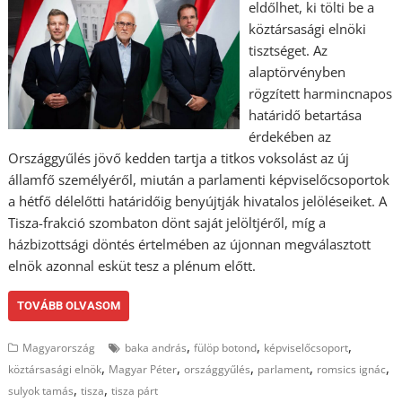
eldőlhet, ki tölti be a
köztársasági elnöki
tisztséget. Az
alaptörvényben
rögzített harmincnapos
határidő betartása
érdekében az
Országgyűlés jövő kedden tartja a titkos voksolást az új
államfő személyéről, miután a parlamenti képviselőcsoportok
a hétfő délelőtti határidőig benyújtják hivatalos jelöléseiket. A
Tisza-frakció szombaton dönt saját jelöltjéről, míg a
házbizottsági döntés értelmében az újonnan megválasztott
elnök azonnal esküt tesz a plénum előtt.
TOVÁBB OLVASOM
,
,
,
Magyarország
baka andrás
fülöp botond
képviselőcsoport
,
,
,
,
,
köztársasági elnök
Magyar Péter
országgyűlés
parlament
romsics ignác
,
,
sulyok tamás
tisza
tisza párt