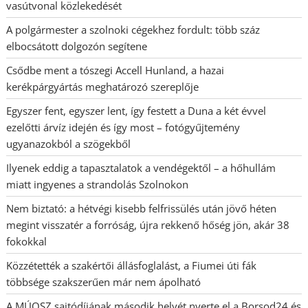
vasútvonal közlekedését
A polgármester a szolnoki cégekhez fordult: több száz
elbocsátott dolgozón segítene
Csődbe ment a tószegi Accell Hunland, a hazai
kerékpárgyártás meghatározó szereplője
Egyszer fent, egyszer lent, így festett a Duna a két évvel
ezelőtti árvíz idején és így most – fotógyűjtemény
ugyanazokból a szögekből
Ilyenek eddig a tapasztalatok a vendégektől – a hőhullám
miatt ingyenes a strandolás Szolnokon
Nem biztató: a hétvégi kisebb felfrissülés után jövő héten
megint visszatér a forróság, újra rekkenő hőség jön, akár 38
fokokkal
Közzétették a szakértői állásfoglalást, a Fiumei úti fák
többsége szakszerűen már nem ápolható
A MÚOSZ sajtódíjának második helyét nyerte el a Borsod24 és