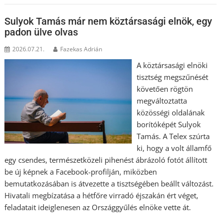
Sulyok Tamás már nem köztársasági elnök, egy
padon ülve olvas
2026.07.21.
Fazekas Adrián
A köztársasági elnöki
tisztség megszűnését
követően rögtön
megváltoztatta
közösségi oldalának
borítóképét Sulyok
Tamás. A Telex szúrta
ki, hogy a volt államfő
egy csendes, természetközeli pihenést ábrázoló fotót állított
be új képnek a Facebook-profilján, miközben
bemutatkozásában is átvezette a tisztségében beállt változást.
Hivatali megbízatása a hétfőre virradó éjszakán ért véget,
feladatait ideiglenesen az Országgyűlés elnöke vette át.