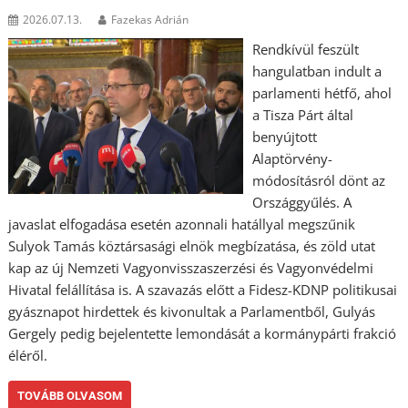
2026.07.13.
Fazekas Adrián
Rendkívül feszült
hangulatban indult a
parlamenti hétfő, ahol
a Tisza Párt által
benyújtott
Alaptörvény-
módosításról dönt az
Országgyűlés. A
javaslat elfogadása esetén azonnali hatállyal megszűnik
Sulyok Tamás köztársasági elnök megbízatása, és zöld utat
kap az új Nemzeti Vagyonvisszaszerzési és Vagyonvédelmi
Hivatal felállítása is. A szavazás előtt a Fidesz-KDNP politikusai
gyásznapot hirdettek és kivonultak a Parlamentből, Gulyás
Gergely pedig bejelentette lemondását a kormánypárti frakció
éléről.
TOVÁBB OLVASOM