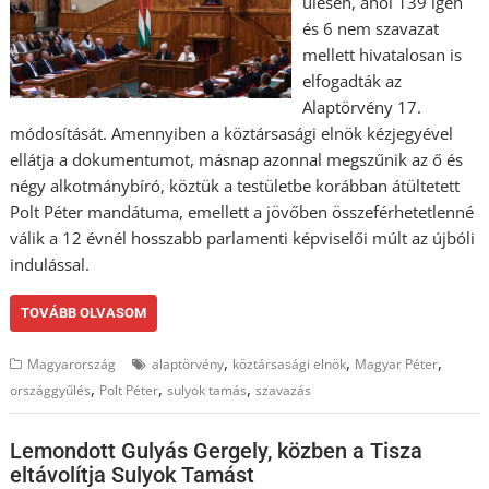
ülésén, ahol 139 igen
és 6 nem szavazat
mellett hivatalosan is
elfogadták az
Alaptörvény 17.
módosítását. Amennyiben a köztársasági elnök kézjegyével
ellátja a dokumentumot, másnap azonnal megszűnik az ő és
négy alkotmánybíró, köztük a testületbe korábban átültetett
Polt Péter mandátuma, emellett a jövőben összeférhetetlenné
válik a 12 évnél hosszabb parlamenti képviselői múlt az újbóli
indulással.
TOVÁBB OLVASOM
,
,
,
Magyarország
alaptörvény
köztársasági elnök
Magyar Péter
,
,
,
országgyűlés
Polt Péter
sulyok tamás
szavazás
Lemondott Gulyás Gergely, közben a Tisza
eltávolítja Sulyok Tamást