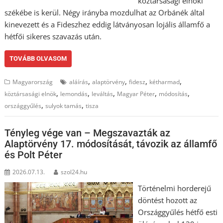
köztársasági elnöki
székébe is kerül. Négy irányba mozdulhat az Orbánék által
kinevezett és a Fideszhez eddig látványosan lojális államfő a
hétfői sikeres szavazás után.
TOVÁBB OLVASOM
,
,
,
,
Magyarország
aláírás
alaptörvény
fidesz
kétharmad
,
,
,
,
,
köztársasági elnök
lemondás
leváltás
Magyar Péter
módosítás
,
,
országgyűlés
sulyok tamás
tisza
Tényleg vége van – Megszavazták az
Alaptörvény 17. módosítását, távozik az államfő
és Polt Péter
2026.07.13.
szol24.hu
Történelmi horderejű
döntést hozott az
Országgyűlés hétfő esti