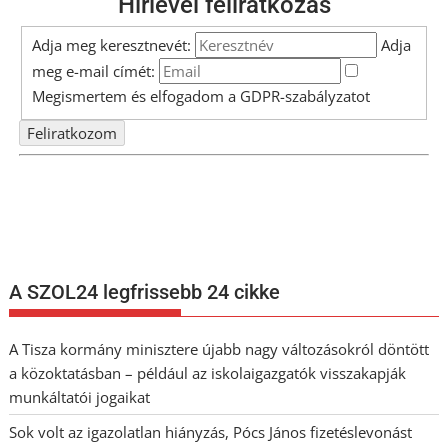
Hírlevél feliratkozás
Adja meg keresztnevét:
Adja
meg e-mail címét:
Megismertem és elfogadom a
GDPR-szabályzat
ot
Nem szeretne lemaradni semmiről? Csak egy kattintás, és hírlevelünk a
legfrissebb információkkal és exkluzív tartalmakkal hétről hétre
postaládájába érkezik!
A SZOL24 legfrissebb 24 cikke
A Tisza kormány minisztere újabb nagy változásokról döntött
a közoktatásban – például az iskolaigazgatók visszakapják
munkáltatói jogaikat
Sok volt az igazolatlan hiányzás, Pócs János fizetéslevonást