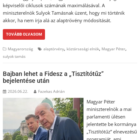
képviselői ciklusok számának maximálásával. A
miniszterelnök Sulyok Tamásnak üzent, hogy mi történik
akkor, ha nem írja alá az alaptrövény módosítását.
TOVÁBB OLVASOM
,
,
,
Magyarország
alaptörvény
köztársasági elnök
Magyar Péter
sulyok tamás
Bajban lehet a Fidesz a „Tisztítótűz”
bejelentése után
2026.06.22.
Fazekas Adrián
Magyar Péter
miniszterelnök a mai
parlamenti ülésen
jelentette be kormánya
„Tisztítótűz” elnevezésű
programját, ami