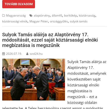
TOVÁBB OLVASOM
,
,
,
,
Magyarország
alaptörvény
államfő
borítókép
köztársaság
,
,
,
köztársasági elnök
Magyar Péter
országgyűlés
sulyok tamás
Sulyok Tamás aláírja az Alaptörvény 17.
módosítását, ezzel saját köztársasági elnöki
megbízatása is megszűnik
2026.07.19.
szol24.hu
Sulyok Tamás aláírja az
Alaptörvény 17.
módosítását, amelynek
következtében saját
köztársasági elnöki
megbízatása is
megszűnik – ezt a
közösségi oldalán
jelentette be. A Telex beszámolója szerint amint a módosítás