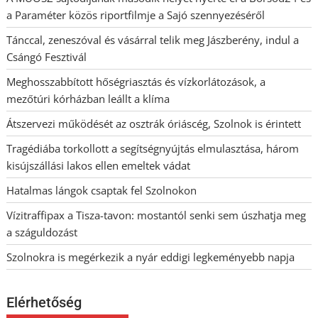
a Paraméter közös riportfilmje a Sajó szennyezéséről
Tánccal, zeneszóval és vásárral telik meg Jászberény, indul a
Csángó Fesztivál
Meghosszabbított hőségriasztás és vízkorlátozások, a
mezőtúri kórházban leállt a klíma
Átszervezi működését az osztrák óriáscég, Szolnok is érintett
Tragédiába torkollott a segítségnyújtás elmulasztása, három
kisújszállási lakos ellen emeltek vádat
Hatalmas lángok csaptak fel Szolnokon
Vízitraffipax a Tisza-tavon: mostantól senki sem úszhatja meg
a száguldozást
Szolnokra is megérkezik a nyár eddigi legkeményebb napja
Elérhetőség