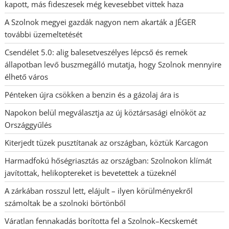
kapott, más fideszesek még kevesebbet vittek haza
A Szolnok megyei gazdák nagyon nem akarták a JÉGER
további üzemeltetését
Csendélet 5.0: alig balesetveszélyes lépcső és remek
állapotban levő buszmegálló mutatja, hogy Szolnok mennyire
élhető város
Pénteken újra csökken a benzin és a gázolaj ára is
Napokon belül megválasztja az új köztársasági elnököt az
Országgyűlés
Kiterjedt tüzek pusztítanak az országban, köztük Karcagon
Harmadfokú hőségriasztás az országban: Szolnokon klímát
javítottak, helikoptereket is bevetettek a tüzeknél
A zárkában rosszul lett, elájult – ilyen körülményekről
számoltak be a szolnoki börtönből
Váratlan fennakadás borította fel a Szolnok–Kecskemét