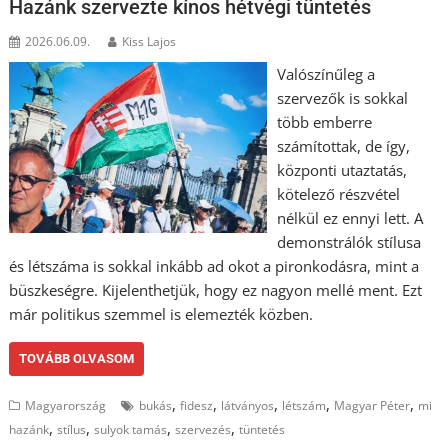
Hazánk szervezte kínos hétvégi tüntetés
2026.06.09.
Kiss Lajos
Valószínűleg a
szervezők is sokkal
több emberre
számítottak, de így,
központi utaztatás,
kötelező részvétel
nélkül ez ennyi lett. A
demonstrálók stílusa
és létszáma is sokkal inkább ad okot a pironkodásra, mint a
büszkeségre. Kijelenthetjük, hogy ez nagyon mellé ment. Ezt
már politikus szemmel is elemezték közben.
TOVÁBB OLVASOM
,
,
,
,
,
Magyarország
bukás
fidesz
látványos
létszám
Magyar Péter
mi
,
,
,
,
hazánk
stílus
sulyok tamás
szervezés
tüntetés