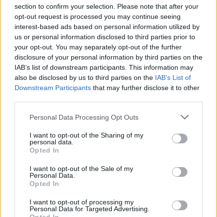
section to confirm your selection. Please note that after your
opt-out request is processed you may continue seeing
interest-based ads based on personal information utilized by
us or personal information disclosed to third parties prior to
your opt-out. You may separately opt-out of the further
disclosure of your personal information by third parties on the
IAB’s list of downstream participants. This information may
also be disclosed by us to third parties on the
IAB’s List of
Downstream Participants
that may further disclose it to other
third parties.
Please note that this website/app uses one or more Google
Personal Data Processing Opt Outs
services and may gather and store information including but
not limited to your visit or usage behaviour. You may click to
I want to opt-out of the Sharing of my
personal data.
grant or deny consent to Google and its third-party tags to
Opted In
Hírlevél feliratkozás
use your data for below specified purposes in below Google
consent section.
I want to opt-out of the Sale of my
Adja meg keresztnevét:
Adja
Personal Data.
Opted In
meg e-mail címét:
Megismertem és elfogadom a
GDPR-szabályzat
ot
I want to opt-out of processing my
Personal Data for Targeted Advertising.