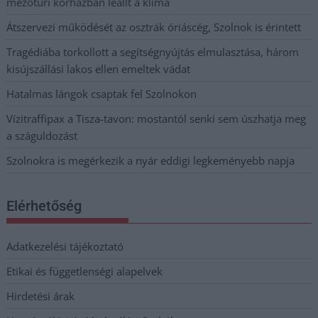
mezőtúri kórházban leállt a klíma
Átszervezi működését az osztrák óriáscég, Szolnok is érintett
Tragédiába torkollott a segítségnyújtás elmulasztása, három
kisújszállási lakos ellen emeltek vádat
Hatalmas lángok csaptak fel Szolnokon
Vízitraffipax a Tisza-tavon: mostantól senki sem úszhatja meg
a száguldozást
Szolnokra is megérkezik a nyár eddigi legkeményebb napja
Elérhetőség
Adatkezelési tájékoztató
Etikai és függetlenségi alapelvek
Hirdetési árak