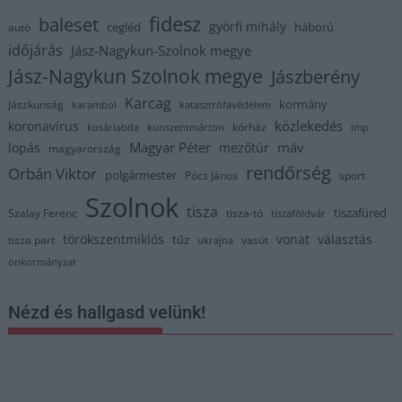
fidesz
baleset
györfi mihály
cegléd
háború
autó
időjárás
Jász-Nagykun-Szolnok megye
Jász-Nagykun Szolnok megye
Jászberény
Karcag
kormány
Jászkunság
karambol
katasztrófavédelem
közlekedés
koronavírus
kórház
kosárlabda
kunszentmárton
lmp
Magyar Péter
máv
lopás
mezőtúr
magyarország
rendőrség
Orbán Viktor
polgármester
Pócs János
sport
Szolnok
tisza
tiszafüred
Szalay Ferenc
tisza-tó
tiszaföldvár
törökszentmiklós
vonat
választás
tűz
tisza part
vasút
ukrajna
önkormányzat
Nézd és hallgasd velünk!