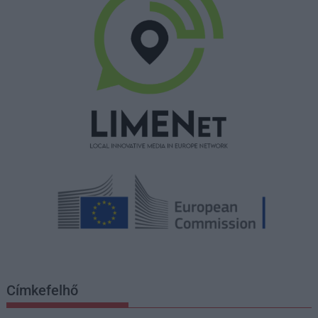
Címkefelhő