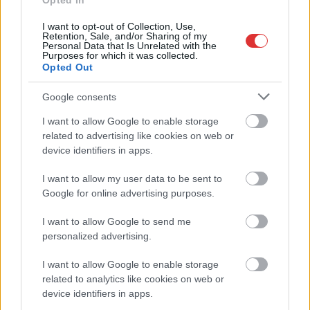
Opted In
I want to opt-out of Collection, Use,
Nem szeretne lemaradni semmiről? Csak egy kattintás, és hírlevelünk a
Retention, Sale, and/or Sharing of my
legfrissebb információkkal és exkluzív tartalmakkal hétről hétre
Personal Data that Is Unrelated with the
Purposes for which it was collected.
postaládájába érkezik!
Opted Out
Google consents
A SZOL24 legfrissebb 24 cikke
I want to allow Google to enable storage
related to advertising like cookies on web or
A Tisza kormány minisztere újabb nagy változásokról döntött
device identifiers in apps.
a közoktatásban – például az iskolaigazgatók visszakapják
I want to allow my user data to be sent to
munkáltatói jogaikat
Google for online advertising purposes.
Sok volt az igazolatlan hiányzás, Pócs János fizetéslevonást
kapott, más fideszesek még kevesebbet vittek haza
I want to allow Google to send me
personalized advertising.
A Szolnok megyei gazdák nagyon nem akarták a JÉGER
további üzemeltetését
I want to allow Google to enable storage
related to analytics like cookies on web or
Csendélet 5.0: alig balesetveszélyes lépcső és remek
device identifiers in apps.
állapotban levő buszmegálló mutatja, hogy Szolnok mennyire