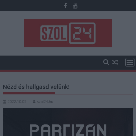
Skip
to
content
Nézd és hallgasd velünk!
2022.10.05.
szol24.hu