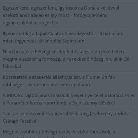
Egyszer fent, egyszer lent, így festett a Duna a két évvel
ezelőtti árvíz idején és így most – fotógyűjtemény
ugyanazokból a szögekből
Ilyenek eddig a tapasztalatok a vendégektől – a hőhullám
miatt ingyenes a strandolás Szolnokon
Nem biztató: a hétvégi kisebb felfrissülés után jövő héten
megint visszatér a forróság, újra rekkenő hőség jön, akár 38
fokokkal
Közzétették a szakértői állásfoglalást, a Fiumei úti fák
többsége szakszerűen már nem ápolható
A MÚOSZ sajtódíjának második helyét nyerte el a Borsod24 és
a Paraméter közös riportfilmje a Sajó szennyezéséről
Tánccal, zeneszóval és vásárral telik meg Jászberény, indul a
Csángó Fesztivál
Meghosszabbított hőségriasztás és vízkorlátozások, a