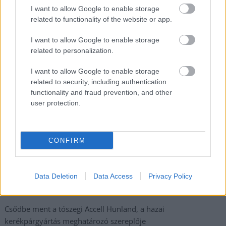
élhető város
I want to allow Google to enable storage
related to functionality of the website or app.
Pénteken újra csökken a benzin és a gázolaj ára is
I want to allow Google to enable storage
Napokon belül megválasztja az új köztársasági elnököt az
related to personalization.
Országgyűlés
Kiterjedt tüzek pusztítanak az országban, köztük Karcagon
I want to allow Google to enable storage
related to security, including authentication
Harmadfokú hőségriasztás az országban: Szolnokon klímát
functionality and fraud prevention, and other
javítottak, helikoptereket is bevetettek a tüzeknél
user protection.
A zárkában rosszul lett, elájult – ilyen körülményekről
számoltak be a szolnoki börtönből
CONFIRM
Váratlan fennakadás borította fel a Szolnok–Kecskemét
vasútvonal közlekedését
Data Deletion
Data Access
Privacy Policy
A polgármester a szolnoki cégekhez fordult: több száz
elbocsátott dolgozón segítene
Csődbe ment a tószegi Accell Hunland, a hazai
kerékpárgyártás meghatározó szereplője