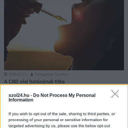
2026.03.13.
Támogatott Tartalom
A CBD olaj hatásának titka
Támogatott tartalom! A CBD olaj használata egyre szélesebb
szol24.hu -
Do Not Process My Personal
körben elterjedt már hazánkban is, de sok használó...
Information
Uncategorized
If you wish to opt-out of the sale, sharing to third parties, or
processing of your personal or sensitive information for
targeted advertising by us, please use the below opt-out