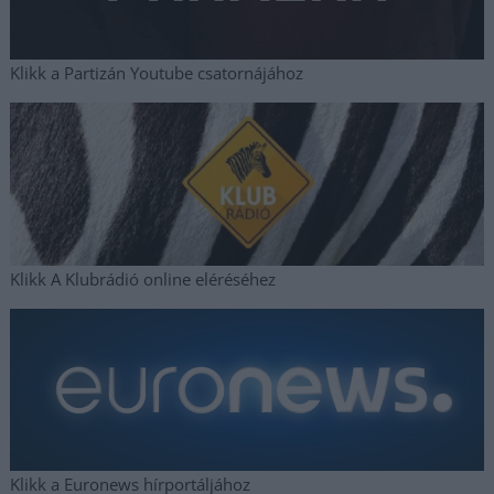
Klikk a Partizán Youtube csatornájához
Klikk A Klubrádió online eléréséhez
Klikk a Euronews hírportáljához