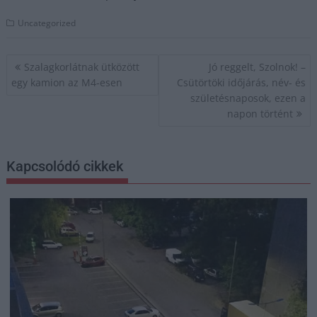
Uncategorized
Bejegyzés
Szalagkorlátnak ütközött
Jó reggelt, Szolnok! –
navigáció
egy kamion az M4-esen
Csütörtöki időjárás, név- és
születésnaposok, ezen a
napon történt
Kapcsolódó cikkek