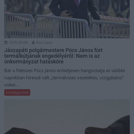
2026.04.08.
Kiss Lajos
Jászapáti polgármestere Pócs János fúrt
termálkútjának engedélyéről: Nem is az
önkormányzat hatásköre
Bár a fideszes Pócs János erőteljesen hangoztatja az utóbbi
napokban híressé vált „termálvizes vezetékes, vizsgálatos”
videó...
Uncategorized