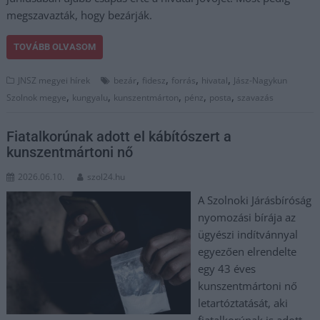
megszavazták, hogy bezárják.
TOVÁBB OLVASOM
,
,
,
,
JNSZ megyei hírek
bezár
fidesz
forrás
hivatal
Jász-Nagykun
,
,
,
,
,
Szolnok megye
kungyalu
kunszentmárton
pénz
posta
szavazás
Fiatalkorúnak adott el kábítószert a
kunszentmártoni nő
2026.06.10.
szol24.hu
A Szolnoki Járásbíróság
nyomozási bírája az
ügyészi indítvánnyal
egyezően elrendelte
egy 43 éves
kunszentmártoni nő
letartóztatását, aki