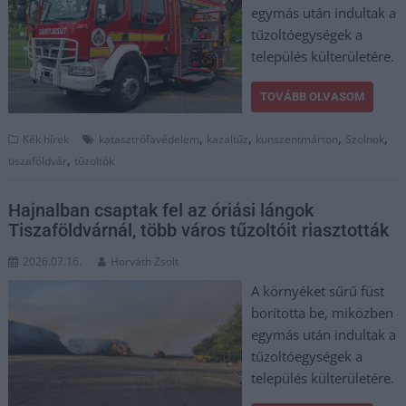
egymás után indultak a
tűzoltóegységek a
település külterületére.
TOVÁBB OLVASOM
,
,
,
,
Kék hírek
katasztrófavédelem
kazaltűz
kunszentmárton
Szolnok
,
tiszaföldvár
tűzoltók
Hajnalban csaptak fel az óriási lángok
Tiszaföldvárnál, több város tűzoltóit riasztották
2026.07.16.
Horváth Zsolt
A környéket sűrű füst
borította be, miközben
egymás után indultak a
tűzoltóegységek a
település külterületére.