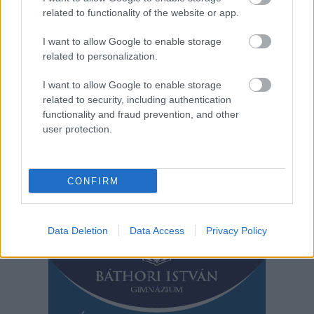
related to functionality of the website or app.
csatlakozásának
kiépítése. A projekt egy nagyszabású stratégia része, ennek
I want to allow Google to enable storage
végén a gyorsforgalmi út egészen a román határig vezeti majd
related to personalization.
el a forgalmat.
I want to allow Google to enable storage
TOVÁBB OLVASOM
related to security, including authentication
functionality and fraud prevention, and other
,
,
,
,
user protection.
JNSZ megyei hírek
beruházás
csomópont
gyorsforgalmi
kivitelező
,
,
,
körforgalom
kunszentmárton
m44
munkálatok
CONFIRM
Bejegyzés
Régebbi bejegyzések
navigáció
Data Deletion
Data Access
Privacy Policy