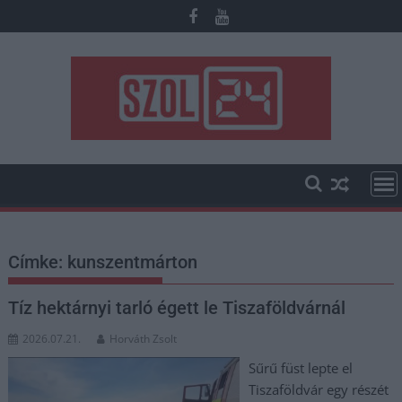
Skip
to
content
Címke:
kunszentmárton
Tíz hektárnyi tarló égett le Tiszaföldvárnál
2026.07.21.
Horváth Zsolt
Sűrű füst lepte el
Tiszaföldvár egy részét