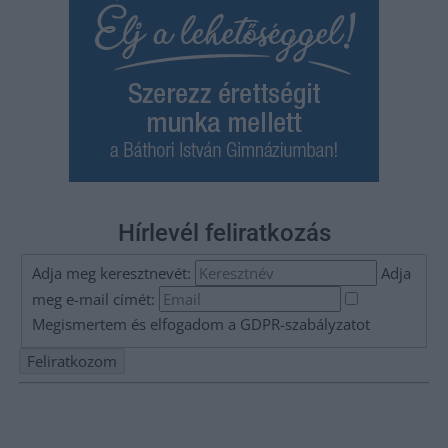
Hírlevél feliratkozás
Adja meg keresztnevét:
Adja
meg e-mail címét:
Megismertem és elfogadom a
GDPR-szabályzat
ot
Nem szeretne lemaradni semmiről? Csak egy kattintás, és hírlevelünk a
legfrissebb információkkal és exkluzív tartalmakkal hétről hétre