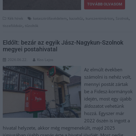
TOVÁBB OLVASOM
,
,
,
,
Kék hírek
katasztrófavédelem
kazaltűz
kunszentmárton
Szolnok
,
tiszaföldvár
tűzoltók
Eldőlt: bezár az egyik Jász-Nagykun-Szolnok
megyei postahivatal
2026.06.22.
Kiss Lajos
Az elmúlt években
számolni is nehéz volt,
mennyi postát zártak
be a Fidesz-kormányok
idején, most egy újabb
áldozatot vehetünk
hozzá. Egyszer már
2022 őszén is ingott a
hivatal helyzete, akkor még megmenekült, majd 2025
júniusában újabb csapás érte a hivatal jövőjét. Most pedig