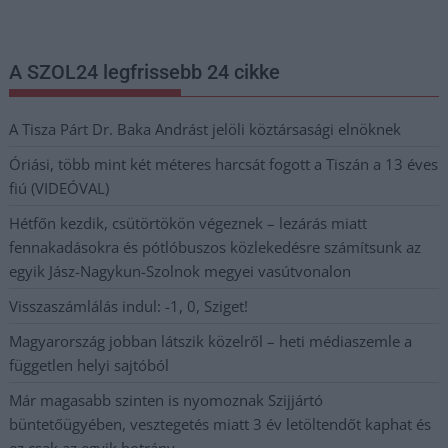
postaládájába érkezik!
A SZOL24 legfrissebb 24 cikke
A Tisza Párt Dr. Baka Andrást jelöli köztársasági elnöknek
Óriási, több mint két méteres harcsát fogott a Tiszán a 13 éves
fiú (VIDEÓVAL)
Hétfőn kezdik, csütörtökön végeznek – lezárás miatt
fennakadásokra és pótlóbuszos közlekedésre számítsunk az
egyik Jász-Nagykun-Szolnok megyei vasútvonalon
Visszaszámlálás indul: -1, 0, Sziget!
Magyarország jobban látszik közelről – heti médiaszemle a
független helyi sajtóból
Már magasabb szinten is nyomoznak Szijjártó
büntetőügyében, vesztegetés miatt 3 év letöltendőt kaphat és
ez csak az egyik botrány