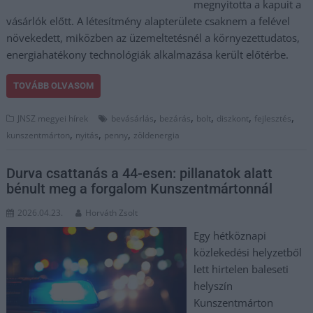
megnyitotta a kapuit a
vásárlók előtt. A létesítmény alapterülete csaknem a felével
növekedett, miközben az üzemeltetésnél a környezettudatos,
energiahatékony technológiák alkalmazása került előtérbe.
TOVÁBB OLVASOM
,
,
,
,
,
JNSZ megyei hírek
bevásárlás
bezárás
bolt
diszkont
fejlesztés
,
,
,
kunszentmárton
nyitás
penny
zöldenergia
Durva csattanás a 44-esen: pillanatok alatt
bénult meg a forgalom Kunszentmártonnál
2026.04.23.
Horváth Zsolt
Egy hétköznapi
közlekedési helyzetből
lett hirtelen baleseti
helyszín
Kunszentmárton