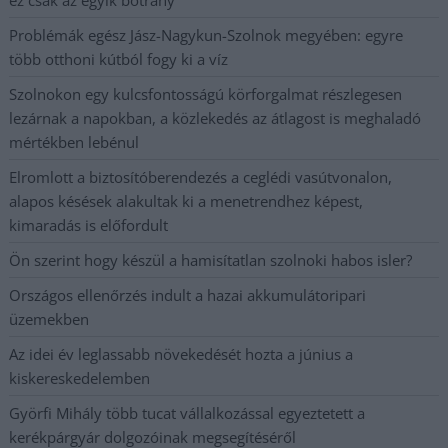
Problémák egész Jász-Nagykun-Szolnok megyében: egyre
több otthoni kútból fogy ki a víz
Szolnokon egy kulcsfontosságú körforgalmat részlegesen
lezárnak a napokban, a közlekedés az átlagost is meghaladó
mértékben lebénul
Elromlott a biztosítóberendezés a ceglédi vasútvonalon,
alapos késések alakultak ki a menetrendhez képest,
kimaradás is előfordult
Ön szerint hogy készül a hamisítatlan szolnoki habos isler?
Országos ellenőrzés indult a hazai akkumulátoripari
üzemekben
Az idei év leglassabb növekedését hozta a június a
kiskereskedelemben
Györfi Mihály több tucat vállalkozással egyeztetett a
kerékpárgyár dolgozóinak megsegítéséről