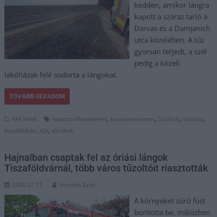
kedden, amikor lángra
kapott a száraz tarló a
Darvas és a Damjanich
utca közelében. A tűz
gyorsan terjedt, a szél
pedig a közeli
lakóházak felé sodorta a lángokat.
TOVÁBB OLVASOM
,
,
,
,
Kék hírek
katasztrófavédelem
kunszentmárton
Szolnok
tarlótűz
,
,
tiszaföldvár
tűz
tűzoltók
Hajnalban csaptak fel az óriási lángok
Tiszaföldvárnál, több város tűzoltóit riasztották
2026.07.17.
Horváth Zsolt
A környéket sűrű füst
borította be, miközben