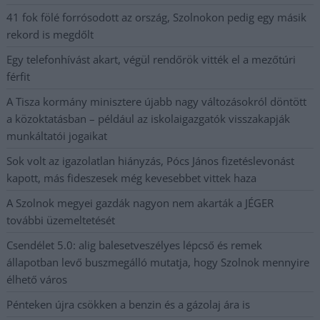
41 fok fölé forrósodott az ország, Szolnokon pedig egy másik
rekord is megdőlt
Egy telefonhívást akart, végül rendőrök vitték el a mezőtúri
férfit
A Tisza kormány minisztere újabb nagy változásokról döntött
a közoktatásban – például az iskolaigazgatók visszakapják
munkáltatói jogaikat
Sok volt az igazolatlan hiányzás, Pócs János fizetéslevonást
kapott, más fideszesek még kevesebbet vittek haza
A Szolnok megyei gazdák nagyon nem akarták a JÉGER
további üzemeltetését
Csendélet 5.0: alig balesetveszélyes lépcső és remek
állapotban levő buszmegálló mutatja, hogy Szolnok mennyire
élhető város
Pénteken újra csökken a benzin és a gázolaj ára is