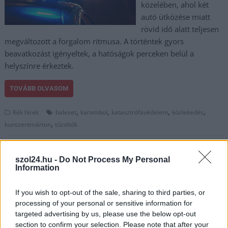
közelében, ahol két
autó ütközése miatt
rövid idő alatt teljesen
megváltozott a forgalom ritmusa. A történtek gyors
beavatkozást igényeltek, a hatóságok perceken belül a
helyszínre érkeztek.
TOVÁBB OLVASOM
,
,
,
,
Kék hírek
baleset
karambol
katasztrófavédelem
közlekedés
,
kunszentmárton
tűzoltók
Új csomópont épül Kunszentmártonnál:
szol24.hu -
Do Not Process My Personal
gyorsabb és biztonságosabb lesz az M44
Information
2026.03.17.
Horváth Zsolt
If you wish to opt-out of the sale, sharing to third parties, or
Megkezdődtek a
processing of your personal or sensitive information for
munkálatok
targeted advertising by us, please use the below opt-out
Kunszentmárton keleti
section to confirm your selection. Please note that after your