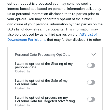
határában, ahol az
opt-out request is processed you may continue seeing
M44 gyorsforgalmi út
interest-based ads based on personal information utilized by
us or personal information disclosed to third parties prior to
és a 44-es főút
your opt-out. You may separately opt-out of the further
találkozásánál új
disclosure of your personal information by third parties on the
csomópont épül.
IAB’s list of downstream participants. This information may
also be disclosed by us to third parties on the
IAB’s List of
TOVÁBB OLVASOM
Downstream Participants
that may further disclose it to other
third parties.
,
,
,
,
JNSZ megyei hírek
fejlesztés
gyorsforgalmi
ipari park
közlekedés
Please note that this website/app uses one or more Google
,
,
Personal Data Processing Opt Outs
kunszentmárton
m44
magyarország
services and may gather and store information including but
not limited to your visit or usage behaviour. You may click to
I want to opt-out of the Sharing of my
personal data.
Jász-Nagykun-Szolnok megye egyik fontos
grant or deny consent to Google and its third-party tags to
Opted In
hídját zárják le a következő napokban
use your data for below specified purposes in below Google
consent section.
I want to opt-out of the Sale of my
2026.03.13.
Kiss Lajos
Personal Data.
Opted In
Március közepén
hosszú órákra lezárják
I want to opt-out of processing my
Personal Data for Targeted Advertising.
a hidat karbantartási
Opted In
munkálatok miatt. Jó,