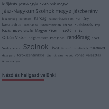
időjárás
Jász-Nagykun-Szolnok megye
Jász-Nagykun Szolnok megye
Jászberény
Karcag
kormány
Jászkunság
karambol
katasztrófavédelem
közlekedés
koronavírus
kórház
kosárlabda
kunszentmárton
lmp
Magyar Péter
máv
lopás
mezőtúr
magyarország
rendőrség
Orbán Viktor
polgármester
Pócs János
sport
Szolnok
tisza
tiszafüred
Szalay Ferenc
tisza-tó
tiszaföldvár
törökszentmiklós
vonat
választás
tűz
tisza part
vasút
ukrajna
önkormányzat
Nézd és hallgasd velünk!