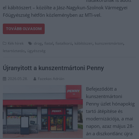
fiatalkorúnak is adott
el kábítószert – közölte a Jász-Nagykun-Szolnok Vármegyei
Főügyészség hétfőn közleményben az MTI-vel.
TOVÁBB OLVASOM
,
,
,
,
,
Kék hírek
drog
fiatal
fiatalkorú
kábítószer
kunszentmárton
,
letartóztatás
ügyészség
Újranyitott a kunszentmártoni Penny
2026.05.28.
Fazekas Adrián
Befejeződött a
kunszentmártoni
Penny üzlet hónapokig
tartó átépítése és
modernizációja, a mai
napon, azaz május 28-
án a diszkontlánc újra