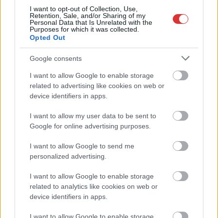
ha előre felkészülünk
I want to opt-out of Collection, Use,
Retention, Sale, and/or Sharing of my
és más útvonalat
Personal Data that Is Unrelated with the
Purposes for which it was collected.
tervezünk.
Opted Out
TOVÁBB OLVASOM
Google consents
,
,
,
JNSZ megyei hírek
I want to allow Google to enable storage
átkelő
hármas-körös
híd
Jász-Nagykun Szolnok
,
related to advertising like cookies on web or
,
,
,
megye
karbantartás
kunszentmárton
lezárás
március
device identifiers in apps.
Újabb lendületet kap az M44-es fejlesztése
I want to allow my user data to be sent to
Google for online advertising purposes.
2026.02.11.
Fazekas Adrián
Tavasztól az ígéretek
I want to allow Google to send me
personalized advertising.
szerint folytatódik a
dél-alföldi régió egyik
I want to allow Google to enable storage
fontos közlekedési
related to analytics like cookies on web or
beruházása, miután
device identifiers in apps.
megkezdődik az M44-
es kunszentmártoni
I want to allow Google to enable storage