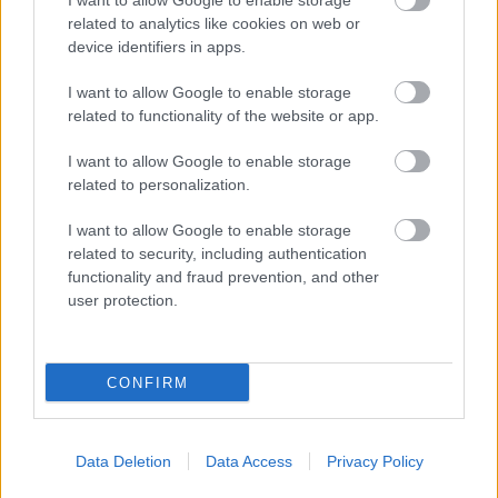
I want to allow Google to enable storage
a közoktatásban – például az iskolaigazgatók visszakapják
related to analytics like cookies on web or
munkáltatói jogaikat
device identifiers in apps.
Sok volt az igazolatlan hiányzás, Pócs János fizetéslevonást
I want to allow Google to enable storage
kapott, más fideszesek még kevesebbet vittek haza
related to functionality of the website or app.
A Szolnok megyei gazdák nagyon nem akarták a JÉGER
I want to allow Google to enable storage
további üzemeltetését
related to personalization.
Csendélet 5.0: alig balesetveszélyes lépcső és remek
állapotban levő buszmegálló mutatja, hogy Szolnok mennyire
I want to allow Google to enable storage
related to security, including authentication
élhető város
functionality and fraud prevention, and other
Pénteken újra csökken a benzin és a gázolaj ára is
user protection.
Napokon belül megválasztja az új köztársasági elnököt az
Országgyűlés
CONFIRM
Kiterjedt tüzek pusztítanak az országban, köztük Karcagon
Data Deletion
Data Access
Privacy Policy
Elérhetőség