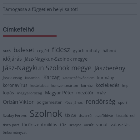
Támogassa a független helyi sajtót!
Címkefelhő
fidesz
baleset
györfi mihály
cegléd
háború
autó
időjárás
Jász-Nagykun-Szolnok megye
Jász-Nagykun Szolnok megye
Jászberény
Karcag
kormány
Jászkunság
karambol
katasztrófavédelem
közlekedés
koronavírus
kórház
kosárlabda
kunszentmárton
lmp
Magyar Péter
máv
lopás
mezőtúr
magyarország
rendőrség
Orbán Viktor
polgármester
Pócs János
sport
Szolnok
tisza
tiszafüred
Szalay Ferenc
tisza-tó
tiszaföldvár
törökszentmiklós
vonat
választás
tűz
tisza part
vasút
ukrajna
önkormányzat