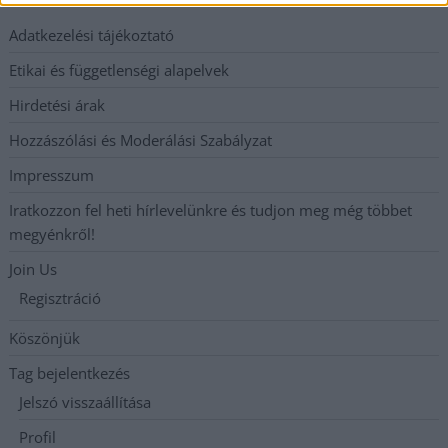
Adatkezelési tájékoztató
Etikai és függetlenségi alapelvek
Hirdetési árak
Hozzászólási és Moderálási Szabályzat
Impresszum
Iratkozzon fel heti hírlevelünkre és tudjon meg még többet
megyénkről!
Join Us
Regisztráció
Köszönjük
Tag bejelentkezés
Jelszó visszaállítása
Profil