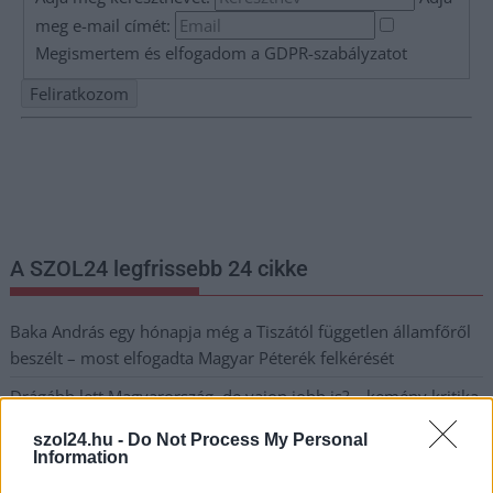
meg e-mail címét:
Megismertem és elfogadom a
GDPR-szabályzat
ot
Nem szeretne lemaradni semmiről? Csak egy kattintás, és hírlevelünk a
legfrissebb információkkal és exkluzív tartalmakkal hétről hétre
postaládájába érkezik!
A SZOL24 legfrissebb 24 cikke
Baka András egy hónapja még a Tiszától független államfőről
beszélt – most elfogadta Magyar Péterék felkérését
Drágább lett Magyarország, de vajon jobb is? – kemény kritika
a hazai turizmusról
szol24.hu -
Do Not Process My Personal
Information
A Tisza Párt Dr. Baka Andrást jelöli köztársasági elnöknek