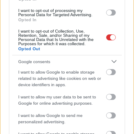
Elromlott a biztosítóberendezés a ceglédi vasútvonalon,
I want to opt-out of processing my
alapos késések alakultak ki a menetrendhez képest,
Personal Data for Targeted Advertising.
kimaradás is előfordult
Opted In
Ön szerint hogy készül a hamisítatlan szolnoki habos isler?
I want to opt-out of Collection, Use,
Retention, Sale, and/or Sharing of my
Personal Data that Is Unrelated with the
Országos ellenőrzés indult a hazai akkumulátoripari
Purposes for which it was collected.
üzemekben
Opted Out
Az idei év leglassabb növekedését hozta a június a
Google consents
kiskereskedelemben
I want to allow Google to enable storage
Györfi Mihály több tucat vállalkozással egyeztetett a
related to advertising like cookies on web or
kerékpárgyár dolgozóinak megsegítéséről
device identifiers in apps.
41 fok fölé forrósodott az ország, Szolnokon pedig egy másik
I want to allow my user data to be sent to
rekord is megdőlt
Google for online advertising purposes.
Egy telefonhívást akart, végül rendőrök vitték el a mezőtúri
I want to allow Google to send me
férfit
personalized advertising.
A Tisza kormány minisztere újabb nagy változásokról döntött