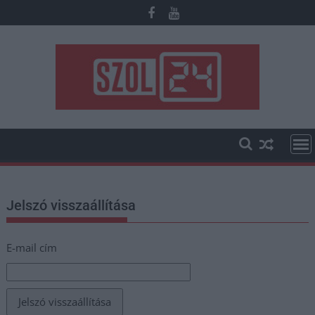
Skip
to
content
Jelszó visszaállítása
E-mail cím