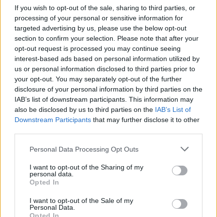
Óriási, több mint két méteres harcsát fogott a Tiszán a 13 éves
If you wish to opt-out of the sale, sharing to third parties, or
fiú (VIDEÓVAL)
processing of your personal or sensitive information for
targeted advertising by us, please use the below opt-out
Hétfőn kezdik, csütörtökön végeznek – lezárás miatt
section to confirm your selection. Please note that after your
fennakadásokra és pótlóbuszos közlekedésre számítsunk az
opt-out request is processed you may continue seeing
egyik Jász-Nagykun-Szolnok megyei vasútvonalon
interest-based ads based on personal information utilized by
us or personal information disclosed to third parties prior to
Visszaszámlálás indul: -1, 0, Sziget!
your opt-out. You may separately opt-out of the further
Magyarország jobban látszik közelről – heti médiaszemle a
disclosure of your personal information by third parties on the
független helyi sajtóból
IAB’s list of downstream participants. This information may
also be disclosed by us to third parties on the
IAB’s List of
Már magasabb szinten is nyomoznak Szijjártó
Downstream Participants
that may further disclose it to other
büntetőügyében, vesztegetés miatt 3 év letöltendőt kaphat és
third parties.
ez csak az egyik botrány
Please note that this website/app uses one or more Google
Personal Data Processing Opt Outs
Problémák egész Jász-Nagykun-Szolnok megyében: egyre
services and may gather and store information including but
not limited to your visit or usage behaviour. You may click to
I want to opt-out of the Sharing of my
több otthoni kútból fogy ki a víz
personal data.
grant or deny consent to Google and its third-party tags to
Opted In
Szolnokon egy kulcsfontosságú körforgalmat részlegesen
use your data for below specified purposes in below Google
lezárnak a napokban, a közlekedés az átlagost is meghaladó
consent section.
I want to opt-out of the Sale of my
Personal Data.
mértékben lebénul
Opted In