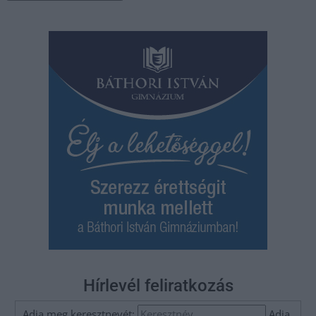
Hírlevél feliratkozás
Adja meg keresztnevét:
Adja