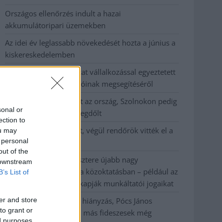
Országos ellenőrzés indult a hazai
akkumulátoripari üzemekben
Az idei év leglassabb növekedését hozta a június a
kiskereskedelemben
Györfi Mihály több tucat vállalkozással egyeztetett
a kerékpárgyár dolgozóinak megsegítéséről
41 fok fölé forrósodott az ország, Szolnokon pedig
sonal or
egy másik rekord is megdőlt
ection to
Egy telefonhívást akart, végül rendőrök vitték el a
ou may
 personal
mezőtúri férfit
out of the
A Tisza kormány minisztere újabb nagy
 downstream
változásokról döntött a közoktatásban – például az
B’s List of
iskolaigazgatók visszakapják munkáltatói jogaikat
er and store
Sok volt az igazolatlan hiányzás, Pócs János
to grant or
fizetéslevonást kapott, más fideszesek még
ed purposes