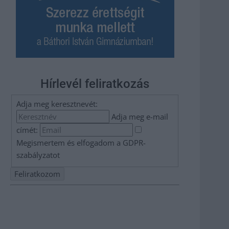
Hírlevél feliratkozás
Adja meg keresztnevét:
Adja meg e-mail
címét:
Megismertem és elfogadom a
GDPR-
szabályzat
ot
Nem szeretne lemaradni semmiről? Csak egy kattintás, és
hírlevelünk a legfrissebb információkkal és exkluzív
tartalmakkal hétről hétre postaládájába érkezik!