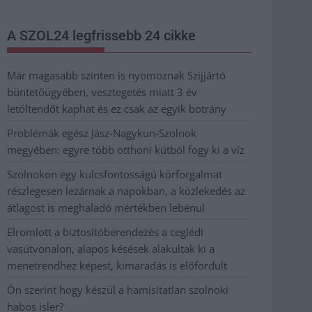
A SZOL24 legfrissebb 24 cikke
Már magasabb szinten is nyomoznak Szijjártó
büntetőügyében, vesztegetés miatt 3 év
letöltendőt kaphat és ez csak az egyik botrány
Problémák egész Jász-Nagykun-Szolnok
megyében: egyre több otthoni kútból fogy ki a víz
Szolnokon egy kulcsfontosságú körforgalmat
részlegesen lezárnak a napokban, a közlekedés az
átlagost is meghaladó mértékben lebénul
Elromlott a biztosítóberendezés a ceglédi
vasútvonalon, alapos késések alakultak ki a
menetrendhez képest, kimaradás is előfordult
Ön szerint hogy készül a hamisítatlan szolnoki
habos isler?