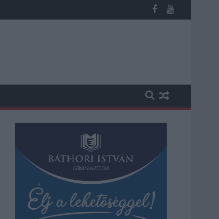
b otthoni kútból fogy ki a víz