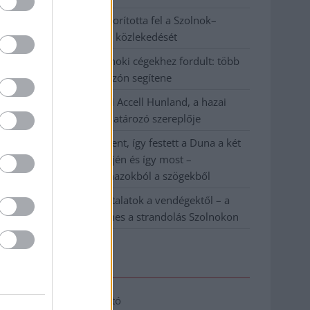
Váratlan fennakadás borította fel a Szolnok–
Kecskemét vasútvonal közlekedését
A polgármester a szolnoki cégekhez fordult: több
száz elbocsátott dolgozón segítene
Csődbe ment a tószegi Accell Hunland, a hazai
kerékpárgyártás meghatározó szereplője
Egyszer fent, egyszer lent, így festett a Duna a két
évvel ezelőtti árvíz idején és így most –
fotógyűjtemény ugyanazokból a szögekből
Ilyenek eddig a tapasztalatok a vendégektől – a
hőhullám miatt ingyenes a strandolás Szolnokon
Elérhetőség
Adatkezelési tájékoztató