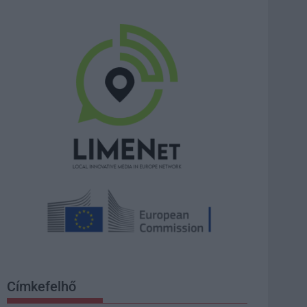
Címkefelhő