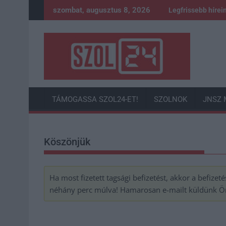
Skip
szombat, augusztus 8, 2026
Legfrissebb hírei
to
content
TÁMOGASSA SZOL24-ET!
SZOLNOK
JNSZ 
Köszönjük
Ha most fizetett tagsági befizetést, akkor a befize
néhány perc múlva! Hamarosan e-mailt küldünk Ön