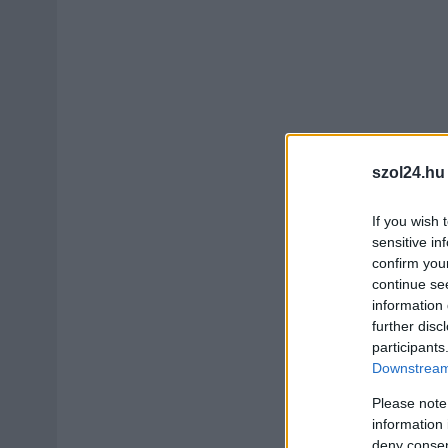
szol24.hu
If you wish 
sensitive in
confirm you
continue se
information 
further disc
participants
Downstream 
Please note
information 
deny consent