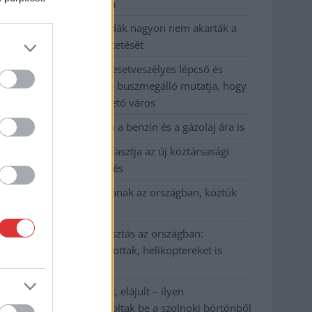
kevesebbet vittek haza
A Szolnok megyei gazdák nagyon nem akarták a
JÉGER további üzemeltetését
Csendélet 5.0: alig balesetveszélyes lépcső és
remek állapotban levő buszmegálló mutatja, hogy
Szolnok mennyire élhető város
Pénteken újra csökken a benzin és a gázolaj ára is
Napokon belül megválasztja az új köztársasági
elnököt az Országgyűlés
Kiterjedt tüzek pusztítanak az országban, köztük
Karcagon
Harmadfokú hőségriasztás az országban:
Szolnokon klímát javítottak, helikoptereket is
bevetettek a tüzeknél
A zárkában rosszul lett, elájult – ilyen
körülményekről számoltak be a szolnoki börtönből