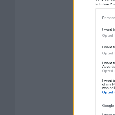
in below Go
Persona
I want t
Opted 
I want t
Opted 
I want 
Advertis
Opted 
I want t
of my P
was col
Opted 
Google 
I want t