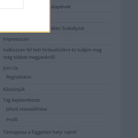
Etikai és függetlenségi alapelvek
Hirdetési árak
Hozzászólási és Moderálási Szabályzat
Impresszum
Iratkozzon fel heti hírlevelünkre és tudjon meg
még többet megyénkről!
Join Us
Regisztráció
Köszönjük
Tag bejelentkezés
Jelszó visszaállítása
Profil
Támogassa a független helyi sajtót!