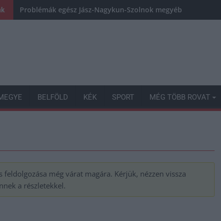
Problémák egész Jász-Nagykun-Szolnok megyében: egyre töb
nk
MEGYE
BELFÖLD
KÉK
SPORT
MÉG TÖBB ROVAT
tés feldolgozása még várat magára. Kérjük, nézzen vissza
nek a részletekkel.