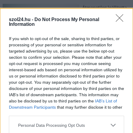
Átmenetileg leállította
a büntetőeljárást a
szol24.hu -
Do Not Process My Personal
Nemzeti Adó- és
Information
Vámhivatal (NAV) az
ukrán aranykonvoj
If you wish to opt-out of the sale, sharing to third parties, or
ügyében. Bár a magyar
processing of your personal or sensitive information for
hatóságok a hazai
targeted advertising by us, please use the below opt-out
bázisú nyomozati
section to confirm your selection. Please note that after your
opt-out request is processed you may continue seeing
lépések végére értek, a bűncselekmény gyanúját eddig nem
interest-based ads based on personal information utilized by
sikerült megerősíteniük. A vizsgálat végleges lezárásához
us or personal information disclosed to third parties prior to
elengedhetetlen az osztrák partnerszervek hivatalos válasza, a
your opt-out. You may separately opt-out of the further
jogsegélykérelem beérkezéséig azonban a NAV kénytelen volt
disclosure of your personal information by third parties on the
pihentetni az ügyet.
IAB’s list of downstream participants. This information may
also be disclosed by us to third parties on the
IAB’s List of
TOVÁBB OLVASOM
Downstream Participants
that may further disclose it to other
third parties.
,
,
,
,
Magyarország
aranykonvoj
hajdu jános
legfőbb ügyészség
nav
Please note that this website/app uses one or more Google
Personal Data Processing Opt Outs
,
,
,
nyomozás
Orbán Viktor
tek
ukrán
services and may gather and store information including but