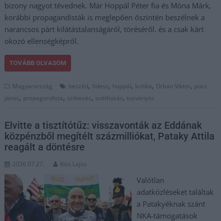
bizony nagyot tévednek. Már Hoppál Péter fia és Móna Márk,
korábbi propagandisták is meglepően őszintén beszélnek a
narancsos párt kilátástalanságáról, töréséről. és a csak kárt
okozó ellenségképről.
TOVÁBB OLVASOM
,
,
,
,
,
Magyarország
beszéd
fidesz
hoppál
kritika
Orbán Viktor
pöcs
,
,
,
,
jános
propagandista
szétesés
széthúzás
tusványos
Elvitte a tisztítótűz: visszavonták az Eddának
közpénzből megítélt százmilliókat, Pataky Attila
reagált a döntésre
2026.07.27.
Kiss Lajos
Valótlan
adatközléseket találtak
a Patakyéknak szánt
NKA-támogatások