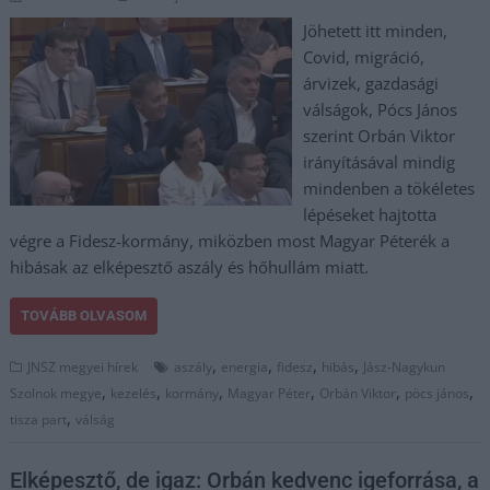
Jöhetett itt minden,
Covid, migráció,
árvizek, gazdasági
válságok, Pócs János
szerint Orbán Viktor
irányításával mindig
mindenben a tökéletes
lépéseket hajtotta
végre a Fidesz-kormány, miközben most Magyar Péterék a
hibásak az elképesztő aszály és hőhullám miatt.
TOVÁBB OLVASOM
,
,
,
,
JNSZ megyei hírek
aszály
energia
fidesz
hibás
Jász-Nagykun
,
,
,
,
,
,
Szolnok megye
kezelés
kormány
Magyar Péter
Orbán Viktor
pöcs jános
,
tisza part
válság
Elképesztő, de igaz: Orbán kedvenc igeforrása, a