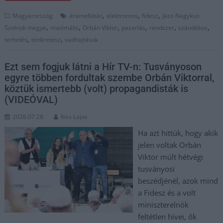
,
,
,
Magyarország
áramellátás
elektromos
fidesz
Jász-Nagykun
,
,
,
,
,
,
Szolnok megye
maximális
Orbán Viktor
pazarlás
rendszer
szándékos
,
,
terhelés
tönkretesz
vadhajtások
Ezt sem fogjuk látni a Hír TV-n: Tusványoson
egyre többen fordultak szembe Orbán Viktorral,
köztük ismertebb (volt) propagandisták is
(VIDEÓVAL)
2026.07.28.
Kiss Lajos
Ha azt hittük, hogy akik
jelen voltak Orbán
Viktor múlt hétvégi
tusványosi
beszédjénél, azok mind
a Fidesz és a volt
miniszterelnök
feltétlen hívei, ők