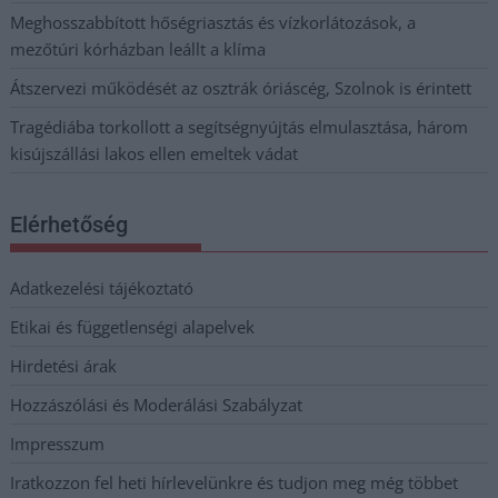
Meghosszabbított hőségriasztás és vízkorlátozások, a
mezőtúri kórházban leállt a klíma
Átszervezi működését az osztrák óriáscég, Szolnok is érintett
Tragédiába torkollott a segítségnyújtás elmulasztása, három
kisújszállási lakos ellen emeltek vádat
Elérhetőség
Adatkezelési tájékoztató
Etikai és függetlenségi alapelvek
Hirdetési árak
Hozzászólási és Moderálási Szabályzat
Impresszum
Iratkozzon fel heti hírlevelünkre és tudjon meg még többet