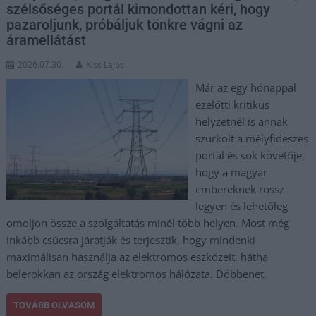
szélsőséges portál kimondottan kéri, hogy
pazaroljunk, próbáljuk tönkre vágni az
áramellátást
2026.07.30.
Kiss Lajos
Már az egy hónappal
ezelőtti kritikus
helyzetnél is annak
szurkolt a mélyfideszes
portál és sok követője,
hogy a magyar
embereknek rossz
legyen és lehetőleg
omoljon össze a szolgáltatás minél több helyen. Most még
inkább csúcsra járatják és terjesztik, hogy mindenki
maximálisan használja az elektromos eszközeit, hátha
belerokkan az ország elektromos hálózata. Döbbenet.
TOVÁBB OLVASOM