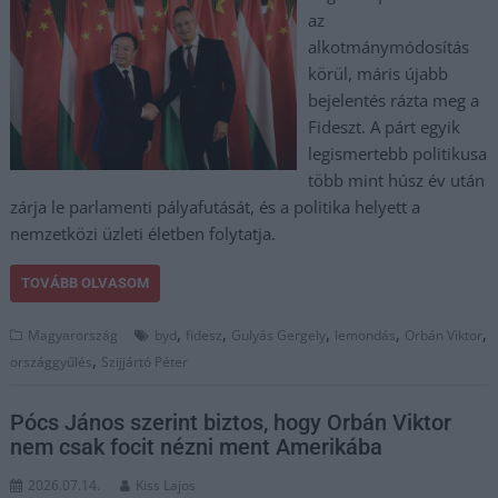
az
alkotmánymódosítás
körül, máris újabb
bejelentés rázta meg a
Fideszt. A párt egyik
legismertebb politikusa
több mint húsz év után
zárja le parlamenti pályafutását, és a politika helyett a
nemzetközi üzleti életben folytatja.
TOVÁBB OLVASOM
,
,
,
,
,
Magyarország
byd
fidesz
Gulyás Gergely
lemondás
Orbán Viktor
,
országgyűlés
Szijjártó Péter
Pócs János szerint biztos, hogy Orbán Viktor
nem csak focit nézni ment Amerikába
2026.07.14.
Kiss Lajos