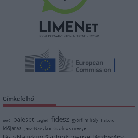
Címkefelhő
fidesz
baleset
györfi mihály
cegléd
háború
autó
időjárás
Jász-Nagykun-Szolnok megye
Jász-Nagykun Szolnok megye
Jászberény