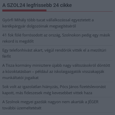
A SZOL24 legfrissebb 24 cikke
Györfi Mihály több tucat vállalkozással egyeztetett a
kerékpárgyár dolgozóinak megsegítéséről
41 fok fölé forrósodott az ország, Szolnokon pedig egy másik
rekord is megdőlt
Egy telefonhívást akart, végül rendőrök vitték el a mezőtúri
férfit
A Tisza kormány minisztere újabb nagy változásokról döntött
a közoktatásban – például az iskolaigazgatók visszakapják
munkáltatói jogaikat
Sok volt az igazolatlan hiányzás, Pócs János fizetéslevonást
kapott, más fideszesek még kevesebbet vittek haza
A Szolnok megyei gazdák nagyon nem akarták a JÉGER
további üzemeltetését