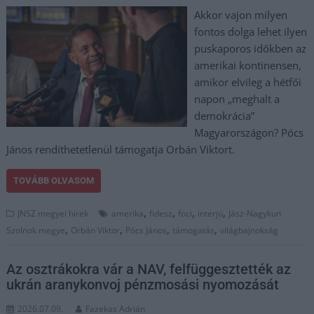
Akkor vajon milyen
fontos dolga lehet ilyen
puskaporos időkben az
amerikai kontinensen,
amikor elvileg a hétfői
napon „meghalt a
demokrácia”
Magyarországon? Pócs
János rendíthetetlenül támogatja Orbán Viktort.
TOVÁBB OLVASOM
,
,
,
,
JNSZ megyei hírek
amerika
fidesz
foci
interjú
Jász-Nagykun
,
,
,
,
Szolnok megye
Orbán Viktor
Pócs János
támogatás
világbajnokság
Az osztrákokra vár a NAV, felfüggesztették az
ukrán aranykonvoj pénzmosási nyomozását
2026.07.09.
Fazekas Adrián