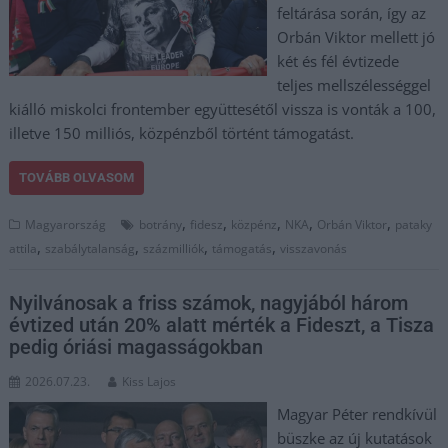
feltárása során, így az
Orbán Viktor mellett jó
két és fél évtizede
teljes mellszélességgel
kiálló miskolci frontember együttesétől vissza is vonták a 100,
illetve 150 milliós, közpénzből történt támogatást.
TOVÁBB OLVASOM
,
,
,
,
,
Magyarország
botrány
fidesz
közpénz
NKA
Orbán Viktor
pataky
,
,
,
,
attila
szabálytalanság
százmilliók
támogatás
visszavonás
Nyilvánosak a friss számok, nagyjából három
évtized után 20% alatt mérték a Fideszt, a Tisza
pedig óriási magasságokban
2026.07.23.
Kiss Lajos
Magyar Péter rendkívül
büszke az új kutatások