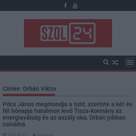
Skip
to
content
Címke:
Orbán Viktor
Pócs János megmondja a tutit, szerinte a két és
fél hónapja hatalmon levő Tisza-kormány az
energiaválság és az aszály oka, Orbán jobban
csinálná
2026.08.01.
Kiss Lajos