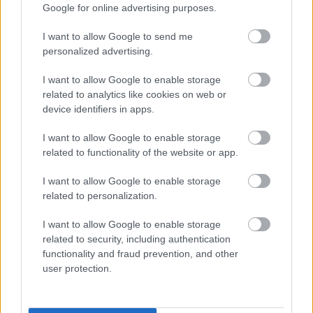
jegyzetében.
Google for online advertising purposes.
I want to allow Google to send me
TOVÁBB OLVASOM
personalized advertising.
,
,
,
,
Magyarország
fidesz
főszerkesztő
nemzeti sport
online
Orbán
I want to allow Google to enable storage
,
,
,
,
,
,
Viktor
print
somogyi zsolt
sport
szöllősi györgy
újság
váltás
related to analytics like cookies on web or
device identifiers in apps.
Letartóztatták a megafonos Szakács Istvánt
I want to allow Google to enable storage
2026.07.08.
Vásárhelyi Gabriella
related to functionality of the website or app.
Szerda hajnalban rövid
I want to allow Google to enable storage
bejegyzés jelent meg
related to personalization.
Szakács István
megafonos influenszer
I want to allow Google to enable storage
related to security, including authentication
közösségi oldalán,
functionality and fraud prevention, and other
amelyben mindössze
user protection.
annyit közölt,
letartóztatták. Később
a felesége is megszólalt, aki azt írta, hogy reggel hat órakor