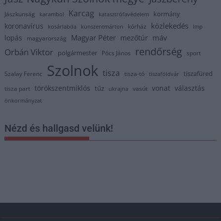
Karcag
kormány
Jászkunság
karambol
katasztrófavédelem
közlekedés
koronavírus
kórház
kosárlabda
kunszentmárton
lmp
Magyar Péter
máv
lopás
mezőtúr
magyarország
rendőrség
Orbán Viktor
polgármester
Pócs János
sport
Szolnok
tisza
tiszafüred
Szalay Ferenc
tisza-tó
tiszaföldvár
törökszentmiklós
vonat
választás
tűz
tisza part
vasút
ukrajna
önkormányzat
Nézd és hallgasd velünk!