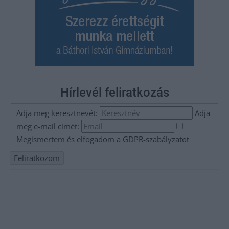
Hírlevél feliratkozás
Adja meg keresztnevét:
Adja
meg e-mail címét:
Megismertem és elfogadom a
GDPR-szabályzat
ot
Nem szeretne lemaradni semmiről? Csak egy kattintás, és hírlevelünk a
legfrissebb információkkal és exkluzív tartalmakkal hétről hétre
postaládájába érkezik!