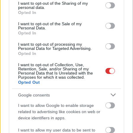
not limited to your visit or usage behaviour. You may click to
I want to opt-out of the Sharing of my
personal data.
Feszültség és politikai nyomás a Nemzeti Sport
grant or deny consent to Google and its third-party tags to
Opted In
szerkesztőségben
use your data for below specified purposes in below Google
consent section.
I want to opt-out of the Sale of my
2026.07.08.
Fazekas Adrián
Personal Data.
Opted In
Ahogy már írtunk róla,
hétfőn azonnali
I want to opt-out of processing my
Personal Data for Targeted Advertising.
hatállyal felmentették
Opted In
pozíciójából Szöllősi
I want to opt-out of Collection, Use,
Györgyöt, a Nemzeti
Retention, Sale, and/or Sharing of my
Sport főszerkesztőjét. A
Personal Data that Is Unrelated with the
Purposes for which it was collected.
menesztést az MTVA
Opted Out
megbízott vezetése a
közmédia átalakítási folyamataival indokolta. Szöllősi – aki
Google consents
komoly politikai és üzleti beágyazottsággal bír, korábban
I want to allow Google to enable storage
diplomataútlevéllel is utazott a magyar futball nagyköveteként
related to advertising like cookies on web or
– sajtóértesülések szerint a Puskás Akadémiánál folytatja
device identifiers in apps.
pályafutását. A kialakult helyzetről Somogyi Zsolt, a Nemzeti
Sport újonnan megbízott főszerkesztője részletesen írt első
I want to allow my user data to be sent to