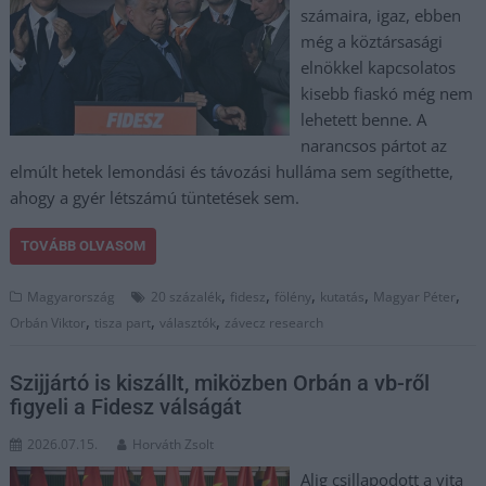
számaira, igaz, ebben
még a köztársasági
elnökkel kapcsolatos
kisebb fiaskó még nem
lehetett benne. A
narancsos pártot az
elmúlt hetek lemondási és távozási hulláma sem segíthette,
ahogy a gyér létszámú tüntetések sem.
TOVÁBB OLVASOM
,
,
,
,
,
Magyarország
20 százalék
fidesz
fölény
kutatás
Magyar Péter
,
,
,
Orbán Viktor
tisza part
választók
závecz research
Szijjártó is kiszállt, miközben Orbán a vb-ről
figyeli a Fidesz válságát
2026.07.15.
Horváth Zsolt
Alig csillapodott a vita