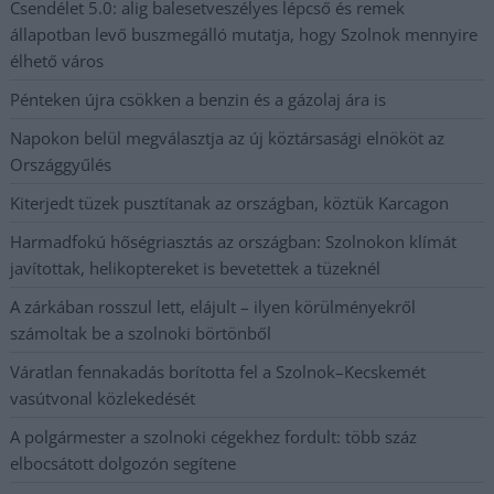
Csendélet 5.0: alig balesetveszélyes lépcső és remek
állapotban levő buszmegálló mutatja, hogy Szolnok mennyire
élhető város
Pénteken újra csökken a benzin és a gázolaj ára is
Napokon belül megválasztja az új köztársasági elnököt az
Országgyűlés
Kiterjedt tüzek pusztítanak az országban, köztük Karcagon
Harmadfokú hőségriasztás az országban: Szolnokon klímát
javítottak, helikoptereket is bevetettek a tüzeknél
A zárkában rosszul lett, elájult – ilyen körülményekről
számoltak be a szolnoki börtönből
Váratlan fennakadás borította fel a Szolnok–Kecskemét
vasútvonal közlekedését
A polgármester a szolnoki cégekhez fordult: több száz
elbocsátott dolgozón segítene