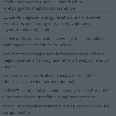
Csődbe ment a tószegi Accell Hunland, a hazai
kerékpárgyártás meghatározó szereplője
Egyszer fent, egyszer lent, így festett a Duna a két évvel
ezelőtti árvíz idején és így most – fotógyűjtemény
ugyanazokból a szögekből
Ilyenek eddig a tapasztalatok a vendégektől – a hőhullám
miatt ingyenes a strandolás Szolnokon
Nem biztató: a hétvégi kisebb felfrissülés után jövő héten
megint visszatér a forróság, újra rekkenő hőség jön, akár 38
fokokkal
Közzétették a szakértői állásfoglalást, a Fiumei úti fák
többsége szakszerűen már nem ápolható
A MÚOSZ sajtódíjának második helyét nyerte el a Borsod24 és
a Paraméter közös riportfilmje a Sajó szennyezéséről
Tánccal, zeneszóval és vásárral telik meg Jászberény, indul a
Csángó Fesztivál