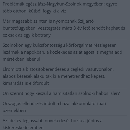
Problémák egész Jász-Nagykun-Szolnok megyében: egyre
több otthoni kútból fogy ki a víz
Már magasabb szinten is nyomoznak Szijjártó
büntetőügyében, vesztegetés miatt 3 év letöltendőt kaphat és
ez csak az egyik botrány
Szolnokon egy kulcsfontosságú körforgalmat részlegesen
lezárnak a napokban, a közlekedés az átlagost is meghaladó
mértékben lebénul
Elromlott a biztosítóberendezés a ceglédi vasútvonalon,
alapos késések alakultak ki a menetrendhez képest,
kimaradás is előfordult
Ön szerint hogy készül a hamisítatlan szolnoki habos isler?
Országos ellenőrzés indult a hazai akkumulátoripari
üzemekben
Az idei év leglassabb növekedését hozta a június a
kiskereskedelemben