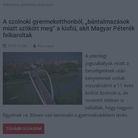
,
,
önkéntes
politikus
tisza part
A szolnoki gyermekotthonból, „bántalmazások
miatt szökött meg” a kisfiú, akit Magyar Péterék
felkaroltak
2025.12.08.
Kiss Lajos
A jelenlegi
jogszabályok miatt a
beszélgetések után
kénytelenek voltak
visszakísérni a 11 éves
kisfiút Szolnokra, de
innentől többen is
vállalták, hogy nagyon
figyelnek rá. Bőven van tennivaló a gyermekvédelem terén.
TOVÁBB OLVASOM