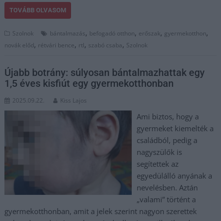
TOVÁBB OLVASOM
,
,
,
,
Szolnok
bántalmazás
befogadó otthon
erőszak
gyermekotthon
,
,
,
,
novák előd
rétvári bence
rtl
szabó csaba
Szolnok
Újabb botrány: súlyosan bántalmazhattak egy
1,5 éves kisfiút egy gyermekotthonban
2025.09.22.
Kiss Lajos
Ami biztos, hogy a
gyermeket kiemelték a
családból, pedig a
nagyszülők is
segítettek az
egyedülálló anyának a
nevelésben. Aztán
„valami” történt a
gyermekotthonban, amit a jelek szerint nagyon szerettek