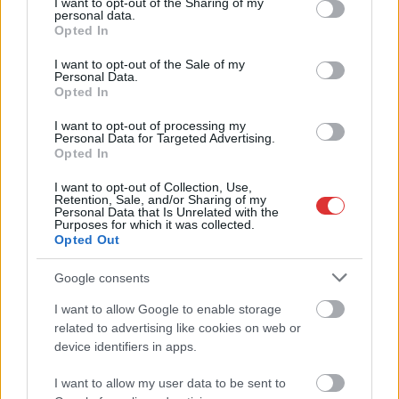
not limited to your visit or usage behaviour. You may click to
I want to opt-out of the Sharing of my
personal data.
grant or deny consent to Google and its third-party tags to
2025.08.27.
Fazekas Adrián
Opted In
use your data for below specified purposes in below Google
Hétfőn Fegyverneken
consent section.
I want to opt-out of the Sale of my
adták át a Hétszínvirág
Personal Data.
Opted In
lakásotthont, amely
által kilenc
I want to opt-out of processing my
Personal Data for Targeted Advertising.
gyermeknek tudnak
Opted In
biztonságos
környezetet nyújtani a
I want to opt-out of Collection, Use,
Retention, Sale, and/or Sharing of my
tervek szerint. Az
Personal Data that Is Unrelated with the
eseményen Fülöp Attila, a Belügyminisztérium
Purposes for which it was collected.
Opted Out
gondoskodáspolitikáért felelős államtitkára reflektált úgy
ahogy a szolnoki gyermekotthonban történtekre.
Google consents
TOVÁBB OLVASOM
I want to allow Google to enable storage
related to advertising like cookies on web or
device identifiers in apps.
,
,
,
JNSZ megyei hírek
bántalmazás
Fegyvernek
fülöp attila
,
,
,
,
gondoskodáspolitika
gyermekotthon
gyermekvédelem
lakásotthon
I want to allow my user data to be sent to
Szolnok