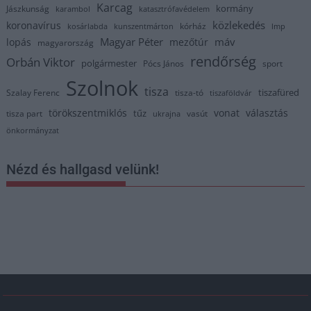
Karcag
kormány
Jászkunság
karambol
katasztrófavédelem
közlekedés
koronavírus
kórház
kosárlabda
kunszentmárton
lmp
Magyar Péter
máv
lopás
mezőtúr
magyarország
rendőrség
Orbán Viktor
polgármester
Pócs János
sport
Szolnok
tisza
tiszafüred
Szalay Ferenc
tisza-tó
tiszaföldvár
törökszentmiklós
vonat
választás
tűz
tisza part
vasút
ukrajna
önkormányzat
Nézd és hallgasd velünk!