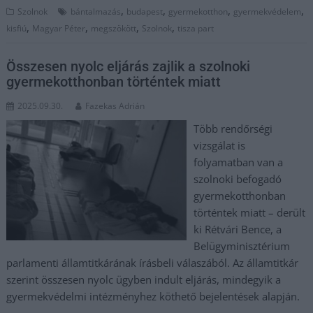
,
,
,
,
Szolnok
bántalmazás
budapest
gyermekotthon
gyermekvédelem
,
,
,
,
kisfiú
Magyar Péter
megszökött
Szolnok
tisza part
Összesen nyolc eljárás zajlik a szolnoki
gyermekotthonban történtek miatt
2025.09.30.
Fazekas Adrián
Több rendőrségi
vizsgálat is
folyamatban van a
szolnoki befogadó
gyermekotthonban
történtek miatt – derült
ki Rétvári Bence, a
Belügyminisztérium
parlamenti államtitkárának írásbeli válaszából. Az államtitkár
szerint összesen nyolc ügyben indult eljárás, mindegyik a
gyermekvédelmi intézményhez köthető bejelentések alapján.