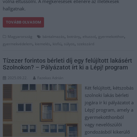
volna eltussolni. A megkeresések ellenére az illetékesek
hallgatnak.
TOVÁBB OLVASOM
,
,
,
,
Magyarország
bántalmazás
botrány
eltussol
gyermekotthon
,
,
,
,
gyermekvédelem
kiemelés
kisfiú
súlyos
szekszárd
Tízezer forintos bérleti díj egy felújított lakásért
Szolnokon? – Pályázatot írt ki a Lépj! program
2025.09.22.
Fazekas Adrián
Két felújított, kétszobás
szolnoki lakás bérleti
jogára ír ki pályázatot a
Lépj! program, amely a
gyermekotthonból
vagy nevelőszülői
gondozásból kikerülő