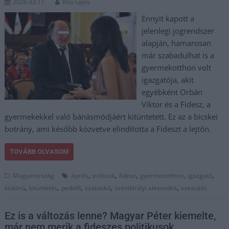
2026.03.11.
Kiss Lajos
Ennyit kapott a
jelenlegi jogrendszer
alapján, hamarosan
már szabadulhat is a
gyermekotthon volt
igazgatója, akit
egyébként Orbán
Viktor és a Fidesz, a
gyermekekkel való bánásmódjáért kitüntetett. Ez az a bicskei
botrány, ami később közvetve elindította a Fideszt a lejtőn.
TOVÁBB OLVASOM
,
,
,
,
,
Magyarország
április
erőszak
fidesz
gyermekotthon
igazgató
,
,
,
,
,
kiskorú
kitüntetés
pedofil
szabadul
szentkirályi alexandra
szexuális
Ez is a változás lenne? Magyar Péter kiemelte,
már nem merik a fideszes politikusok