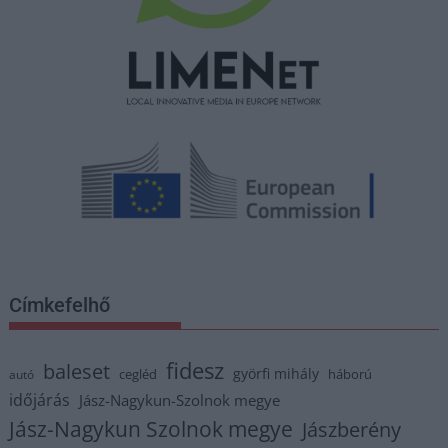
Címkefelhő
fidesz
baleset
györfi mihály
cegléd
háború
autó
időjárás
Jász-Nagykun-Szolnok megye
Jász-Nagykun Szolnok megye
Jászberény