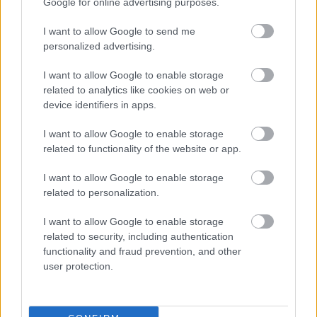
Google for online advertising purposes.
I want to allow Google to send me
Dobrev és Györfi a szolnoki gyermekotthon előtt
personalized advertising.
– egy helyi lakos is felszólalt
2025.08.25.
Horváth Zsolt
I want to allow Google to enable storage
related to analytics like cookies on web or
A mai napon a szolnoki
device identifiers in apps.
gyermekotthon előtt
tartott sajtótájékoztatót
I want to allow Google to enable storage
Dobrev Klára, a
related to functionality of the website or app.
Demokratikus Koalíció
I want to allow Google to enable storage
elnöke, Györfi Mihály
related to personalization.
polgármester és
Mészáros Dávid, a DK
I want to allow Google to enable storage
országgyűlési képviselőjelöltje. A szervezett eseményt
related to security, including authentication
azonban egy váratlan pillanat tette emlékezetessé: egy helyi
functionality and fraud prevention, and other
lakos spontán osztotta meg személyes tapasztalatait az
user protection.
otthonról.
TOVÁBB OLVASOM