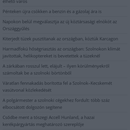
élhető város
Pénteken újra csökken a benzin és a gázolaj ára is
Napokon belül megválasztja az új köztársasági elnököt az
Országgyűlés
Kiterjedt tüzek pusztítanak az országban, köztük Karcagon
Harmadfokú hőségriasztás az országban: Szolnokon klímát
javítottak, helikoptereket is bevetettek a tüzeknél
A zárkában rosszul lett, elájult – ilyen körülményekről
számoltak be a szolnoki börtönből
Váratlan fennakadás borította fel a Szolnok–Kecskemét
vasútvonal közlekedését
A polgármester a szolnoki cégekhez fordult: több száz
elbocsátott dolgozón segítene
Csődbe ment a tószegi Accell Hunland, a hazai
kerékpárgyártás meghatározó szereplője