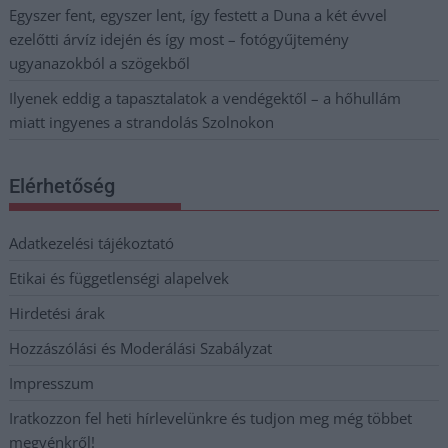
Egyszer fent, egyszer lent, így festett a Duna a két évvel
ezelőtti árvíz idején és így most – fotógyűjtemény
ugyanazokból a szögekből
Ilyenek eddig a tapasztalatok a vendégektől – a hőhullám
miatt ingyenes a strandolás Szolnokon
Elérhetőség
Adatkezelési tájékoztató
Etikai és függetlenségi alapelvek
Hirdetési árak
Hozzászólási és Moderálási Szabályzat
Impresszum
Iratkozzon fel heti hírlevelünkre és tudjon meg még többet
megyénkről!