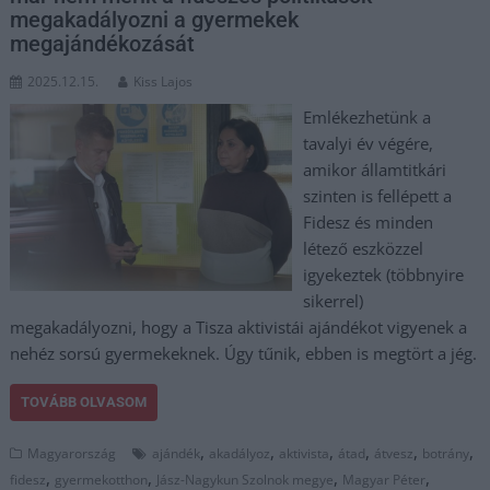
megakadályozni a gyermekek
megajándékozását
2025.12.15.
Kiss Lajos
Emlékezhetünk a
tavalyi év végére,
amikor államtitkári
szinten is fellépett a
Fidesz és minden
létező eszközzel
igyekeztek (többnyire
sikerrel)
megakadályozni, hogy a Tisza aktivistái ajándékot vigyenek a
nehéz sorsú gyermekeknek. Úgy tűnik, ebben is megtört a jég.
TOVÁBB OLVASOM
,
,
,
,
,
,
Magyarország
ajándék
akadályoz
aktivista
átad
átvesz
botrány
,
,
,
,
fidesz
gyermekotthon
Jász-Nagykun Szolnok megye
Magyar Péter