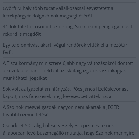
Györfi Mihály több tucat vállalkozással egyeztetett a
kerékpárgyár dolgozóinak megsegítéséről
41 fok fölé forrósodott az ország, Szolnokon pedig egy másik
rekord is megdőlt
Egy telefonhívást akart, végül rendőrök vitték el a mezőtúri
férfit
A Tisza kormány minisztere újabb nagy változásokról döntött
a közoktatásban – például az iskolaigazgatók visszakapják
munkáltatói jogaikat
Sok volt az igazolatlan hiányzás, Pócs János fizetéslevonást
kapott, más fideszesek még kevesebbet vittek haza
A Szolnok megyei gazdák nagyon nem akarták a JÉGER
további üzemeltetését
Csendélet 5.0: alig balesetveszélyes lépcső és remek
állapotban levő buszmegálló mutatja, hogy Szolnok mennyire