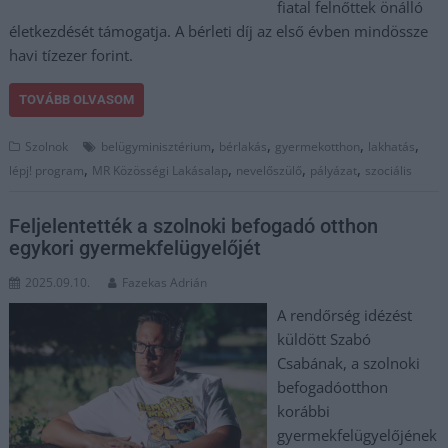
fiatal felnőttek önálló
életkezdését támogatja. A bérleti díj az első évben mindössze
havi tízezer forint.
TOVÁBB OLVASOM
,
,
,
,
Szolnok
belügyminisztérium
bérlakás
gyermekotthon
lakhatás
,
,
,
,
lépj! program
MR Közösségi Lakásalap
nevelőszülő
pályázat
szociális
Feljelentették a szolnoki befogadó otthon
egykori gyermekfelügyelőjét
2025.09.10.
Fazekas Adrián
A rendőrség idézést
küldött Szabó
Csabának, a szolnoki
befogadóotthon
korábbi
gyermekfelügyelőjének