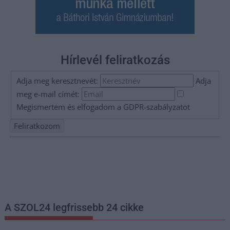
Hírlevél feliratkozás
Adja meg keresztnevét:
Adja
meg e-mail címét:
Megismertem és elfogadom a
GDPR-szabályzat
ot
Nem szeretne lemaradni semmiről? Csak egy kattintás, és hírlevelünk a
legfrissebb információkkal és exkluzív tartalmakkal hétről hétre
postaládájába érkezik!
A SZOL24 legfrissebb 24 cikke