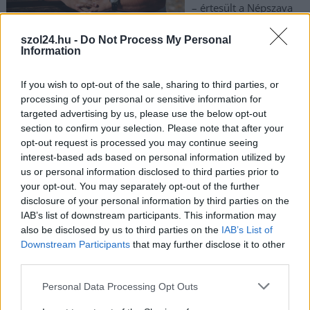
– értesült a Népszava
és a Szol24. A megyei
rendőr-főkapitányság bűnügyi igazgatósága gyanúsítottként
szol24.hu -
Do Not Process My Personal
Information
idézte be, ám Szabó telefonos érdeklődésére nem közölték,
pontosan mivel vádolják. Emellett hírportálunk is levelet
If you wish to opt-out of the sale, sharing to third parties, or
kapott Mikolyné Kozma Rozália jogi képviseletétől, a Dr.
processing of your personal or sensitive information for
Molnár és Dr. Bata Ügyvédi Irodától – eszerint a szolnoki
targeted advertising by us, please use the below opt-out
gyermekotthon vezetője visszautasítja a cikkünkben megjelent
section to confirm your selection. Please note that after your
vádakat és a szükséges jogi lépéseket megtették Szabóval
opt-out request is processed you may continue seeing
szemben.
interest-based ads based on personal information utilized by
us or personal information disclosed to third parties prior to
your opt-out. You may separately opt-out of the further
TOVÁBB OLVASOM
disclosure of your personal information by third parties on the
IAB’s list of downstream participants. This information may
,
,
,
,
Szolnok
bántalmazás
dr. molnár iván
erőszak
feljelentés
also be disclosed by us to third parties on the
IAB’s List of
,
,
,
,
gyermekfelügyelő
gyermekotthon
mikolyné kozma rozália
szabó csaba
Downstream Participants
that may further disclose it to other
ügyvéd
third parties.
Please note that this website/app uses one or more Google
Personal Data Processing Opt Outs
Fülöp Attila Fegyverneken árulta el, hogy a
services and may gather and store information including but
gyermekvédelem nem balettképző