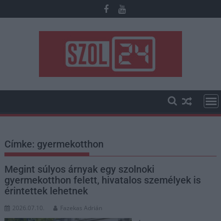
Skip
to
content
Címke:
gyermekotthon
Megint súlyos árnyak egy szolnoki
gyermekotthon felett, hivatalos személyek is
érintettek lehetnek
2026.07.10.
Fazekas Adrián