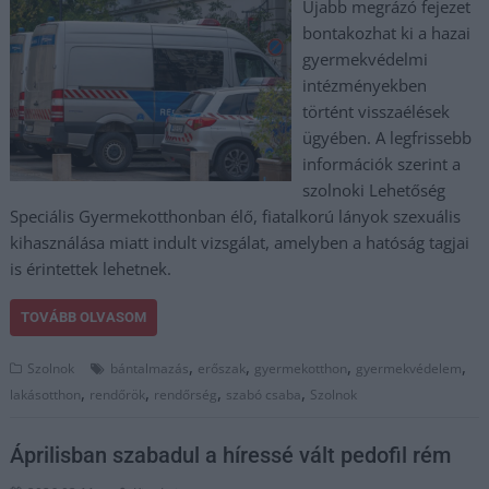
Újabb megrázó fejezet
bontakozhat ki a hazai
gyermekvédelmi
intézményekben
történt visszaélések
ügyében. A legfrissebb
információk szerint a
szolnoki Lehetőség
Speciális Gyermekotthonban élő, fiatalkorú lányok szexuális
kihasználása miatt indult vizsgálat, amelyben a hatóság tagjai
is érintettek lehetnek.
TOVÁBB OLVASOM
,
,
,
,
Szolnok
bántalmazás
erőszak
gyermekotthon
gyermekvédelem
,
,
,
,
lakásotthon
rendőrök
rendőrség
szabó csaba
Szolnok
Áprilisban szabadul a híressé vált pedofil rém