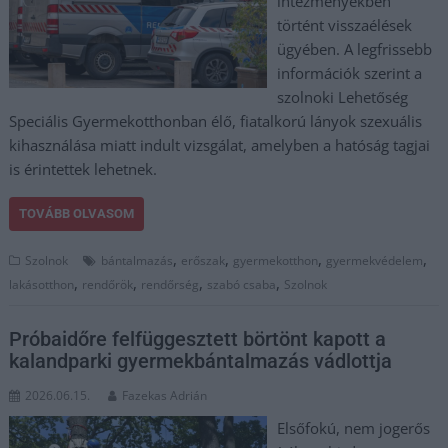
intézményekben
történt visszaélések
ügyében. A legfrissebb
információk szerint a
szolnoki Lehetőség
Speciális Gyermekotthonban élő, fiatalkorú lányok szexuális
kihasználása miatt indult vizsgálat, amelyben a hatóság tagjai
is érintettek lehetnek.
TOVÁBB OLVASOM
,
,
,
,
Szolnok
bántalmazás
erőszak
gyermekotthon
gyermekvédelem
,
,
,
,
lakásotthon
rendőrök
rendőrség
szabó csaba
Szolnok
Próbaidőre felfüggesztett börtönt kapott a
kalandparki gyermekbántalmazás vádlottja
2026.06.15.
Fazekas Adrián
Elsőfokú, nem jogerős