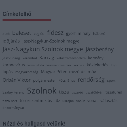
Címkefelhő
fidesz
baleset
györfi mihály
cegléd
háború
autó
időjárás
Jász-Nagykun-Szolnok megye
Jász-Nagykun Szolnok megye
Jászberény
Karcag
kormány
Jászkunság
karambol
katasztrófavédelem
közlekedés
koronavírus
kórház
kosárlabda
kunszentmárton
lmp
Magyar Péter
máv
lopás
mezőtúr
magyarország
rendőrség
Orbán Viktor
polgármester
Pócs János
sport
Szolnok
tisza
tiszafüred
Szalay Ferenc
tisza-tó
tiszaföldvár
törökszentmiklós
vonat
választás
tűz
tisza part
vasút
ukrajna
önkormányzat
Nézd és hallgasd velünk!