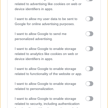
bíróság elé egy abonyi
related to advertising like cookies on web or
férfi, aki egy beton
device identifiers in apps.
villanyoszlophoz verve
végzett egy keverék
I want to allow my user data to be sent to
kutyával. A Ceglédi Járási Ügyészség letöltendő
Google for online advertising purposes.
börtönbüntetést indítványozott az elkövetővel szemben –
I want to allow Google to send me
tájékoztatta a közvéleményt a Pest Vármegyei Főügyészség.
personalized advertising.
TOVÁBB OLVASOM
I want to allow Google to enable storage
related to analytics like cookies on web or
,
,
,
,
,
Kék hírek
abony
állat
állatkínzás
börtönbüntetés
brutális
Ceglédi
device identifiers in apps.
,
,
,
Járási Ügyészség
erőszak
kutya
vádlott
I want to allow Google to enable storage
related to functionality of the website or app.
Rajtakapta őket, majd vérfürdőt rendezett –
életfogytiglant kérnek a szolnoki kettős
I want to allow Google to enable storage
gyilkosság vádlottjára
related to personalization.
2026.04.24.
Horváth Zsolt
I want to allow Google to enable storage
Egy tavaly nyári,
related to security, including authentication