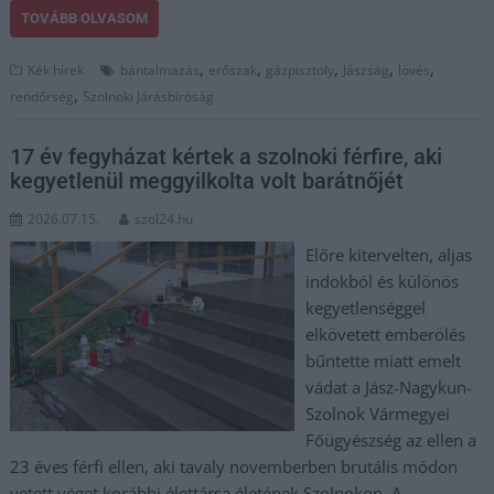
TOVÁBB OLVASOM
,
,
,
,
,
Kék hírek
bántalmazás
erőszak
gázpisztoly
Jászság
lövés
,
rendőrség
Szolnoki Járásbíróság
17 év fegyházat kértek a szolnoki férfire, aki
kegyetlenül meggyilkolta volt barátnőjét
2026.07.15.
szol24.hu
Előre kitervelten, aljas
indokból és különös
kegyetlenséggel
elkövetett emberölés
bűntette miatt emelt
vádat a Jász-Nagykun-
Szolnok Vármegyei
Főügyészség az ellen a
23 éves férfi ellen, aki tavaly novemberben brutális módon
vetett véget korábbi élettársa életének Szolnokon. A