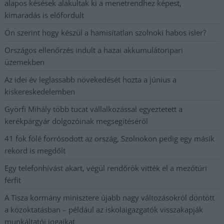
alapos késések alakultak ki a menetrendhez képest,
kimaradás is előfordult
Ön szerint hogy készül a hamisítatlan szolnoki habos isler?
Országos ellenőrzés indult a hazai akkumulátoripari
üzemekben
Az idei év leglassabb növekedését hozta a június a
kiskereskedelemben
Györfi Mihály több tucat vállalkozással egyeztetett a
kerékpárgyár dolgozóinak megsegítéséről
41 fok fölé forrósodott az ország, Szolnokon pedig egy másik
rekord is megdőlt
Egy telefonhívást akart, végül rendőrök vitték el a mezőtúri
férfit
A Tisza kormány minisztere újabb nagy változásokról döntött
a közoktatásban – például az iskolaigazgatók visszakapják
munkáltatói jogaikat