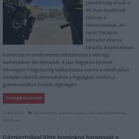
Járásbíróság annak a
46 éves tiszafüredi
férfinak a
letartóztatását, aki
nyolc hónapon
keresztül elzárva
tartotta, folyamatosan
korlátozta és rendszeresen bántalmazta a vele egy
háztartásban élő élettársát. A Jász-Nagykun-Szolnok
Vármegyei Főügyészség tájékoztatása szerint a nőnek július
közepén sikerült elmenekülnie a fogságból, amikor a
gyámhivatalhoz fordult segítségért.
TOVÁBB OLVASOM
,
,
,
,
Kék hírek
bántalmazás
erőszak
szökés
Szolnoki Járásbíróság
tiszafüred
Gázpisztollyal lőtte homlokon haragosát a