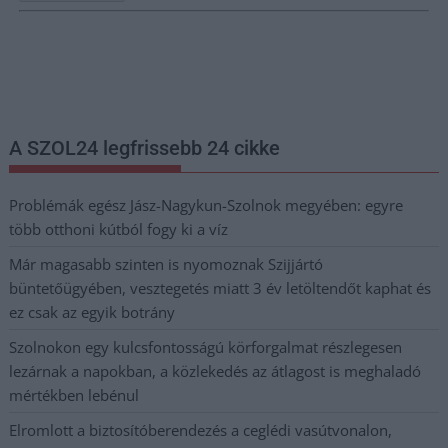
Nem szeretne lemaradni semmiről? Csak egy kattintás, és hírlevelünk a
legfrissebb információkkal és exkluzív tartalmakkal hétről hétre
postaládájába érkezik!
A SZOL24 legfrissebb 24 cikke
Problémák egész Jász-Nagykun-Szolnok megyében: egyre
több otthoni kútból fogy ki a víz
Már magasabb szinten is nyomoznak Szijjártó
büntetőügyében, vesztegetés miatt 3 év letöltendőt kaphat és
ez csak az egyik botrány
Szolnokon egy kulcsfontosságú körforgalmat részlegesen
lezárnak a napokban, a közlekedés az átlagost is meghaladó
mértékben lebénul
Elromlott a biztosítóberendezés a ceglédi vasútvonalon,