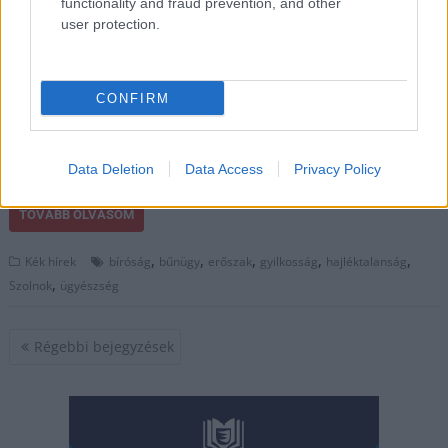
brutális erőszakba
functionality and fraud prevention, and other
torkolló konfliktus
user protection.
miatt áll bíróság elé
egy 37 éves férfi, akivel
szemben az ügyészség
CONFIRM
a lehető legsúlyosabb
büntetést
indítványozta.
Data Deletion
Data Access
Privacy Policy
TOVÁBB OLVASOM
,
,
,
,
,
Kék hírek
bíróság
bűnügy
erőszak
gyilkosság
hajléktalanság
,
Szolnok
ügyészség
Bejegyzés
Régebbi bejegyzések
navigáció