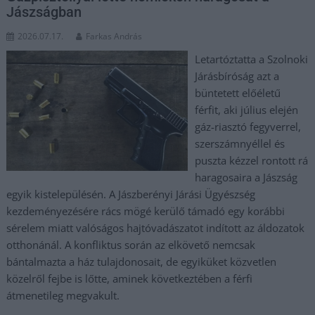
Jászságban
2026.07.17.
Farkas András
Letartóztatta a Szolnoki
Járásbíróság azt a
büntetett előéletű
férfit, aki július elején
gáz-riasztó fegyverrel,
szerszámnyéllel és
puszta kézzel rontott rá
haragosaira a Jászság
egyik kistelepülésén. A Jászberényi Járási Ügyészség
kezdeményezésére rács mögé kerülő támadó egy korábbi
sérelem miatt valóságos hajtóvadászatot indított az áldozatok
otthonánál. A konfliktus során az elkövető nemcsak
bántalmazta a ház tulajdonosait, de egyiküket közvetlen
közelről fejbe is lőtte, aminek következtében a férfi
átmenetileg megvakult.