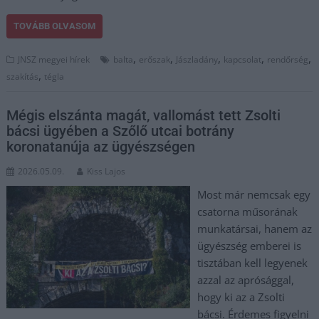
TOVÁBB OLVASOM
,
,
,
,
,
JNSZ megyei hírek
balta
erőszak
Jászladány
kapcsolat
rendőrség
,
szakítás
tégla
Mégis elszánta magát, vallomást tett Zsolti
bácsi ügyében a Szőlő utcai botrány
koronatanúja az ügyészségen
2026.05.09.
Kiss Lajos
Most már nemcsak egy
csatorna műsorának
munkatársai, hanem az
ügyészség emberei is
tisztában kell legyenek
azzal az aprósággal,
hogy ki az a Zsolti
bácsi. Érdemes figyelni