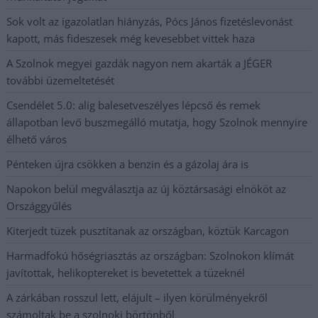
Sok volt az igazolatlan hiányzás, Pócs János fizetéslevonást
kapott, más fideszesek még kevesebbet vittek haza
A Szolnok megyei gazdák nagyon nem akarták a JÉGER
további üzemeltetését
Csendélet 5.0: alig balesetveszélyes lépcső és remek
állapotban levő buszmegálló mutatja, hogy Szolnok mennyire
élhető város
Pénteken újra csökken a benzin és a gázolaj ára is
Napokon belül megválasztja az új köztársasági elnököt az
Országgyűlés
Kiterjedt tüzek pusztítanak az országban, köztük Karcagon
Harmadfokú hőségriasztás az országban: Szolnokon klímát
javítottak, helikoptereket is bevetettek a tüzeknél
A zárkában rosszul lett, elájult – ilyen körülményekről
számoltak be a szolnoki börtönből