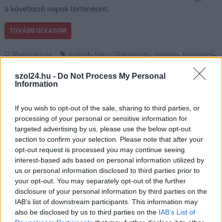
a következő napok történéseit.
TOVÁBB OLVASOM
,
,
,
,
,
Magyarország
erőszak
fidesz
főügyészség
hivatalos
koronatanú
,
,
,
,
politikus
szexuális
szőlő utca
vallomás
zsolti bácsi
szol24.hu -
Do Not Process My Personal
Information
Nyár elején születhet ítélet a szolnoki
kalandparkban történt bántalmazás ügyében
If you wish to opt-out of the sale, sharing to third parties, or
processing of your personal or sensitive information for
2026.04.30.
Fazekas Adrián
targeted advertising by us, please use the below opt-out
Saját bevallása szerint
section to confirm your selection. Please note that after your
sportpedagógiai
opt-out request is processed you may continue seeing
szempontból kudarcot
interest-based ads based on personal information utilized by
us or personal information disclosed to third parties prior to
vallott az a jászberényi
your opt-out. You may separately opt-out of the further
karateedző, akinek
disclosure of your personal information by third parties on the
büntetőpere a tegnapi
IAB’s list of downstream participants. This information may
napon, április 29-én a
also be disclosed by us to third parties on the
IAB’s List of
szakértői bizonyítás