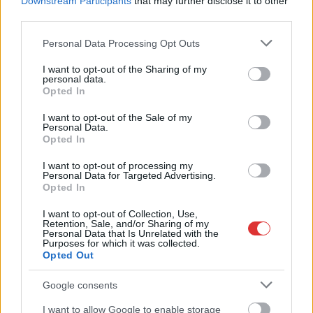
Downstream Participants
that may further disclose it to other
fázisához érkezett. A Szolnoki Járásbíróságon küzdősport-
third parties.
szaktekintélyek elemezték azt a hírhedt lábsöprést, amely
Please note that this website/app uses one or more Google
Personal Data Processing Opt Outs
után a vádlott ellen súlyos testi sértés kísérlete és kiskorú
services and may gather and store information including but
veszélyeztetése miatt emeltek vádat.
not limited to your visit or usage behaviour. You may click to
I want to opt-out of the Sharing of my
personal data.
grant or deny consent to Google and its third-party tags to
Opted In
TOVÁBB OLVASOM
use your data for below specified purposes in below Google
consent section.
I want to opt-out of the Sale of my
,
,
,
,
,
Personal Data.
Szolnok
bántalmazás
erőszak
gyermek
kalandpark
karateedző
Opted In
,
,
Szolnok
szolnoki kalandpark
yakuzák se
I want to opt-out of processing my
Personal Data for Targeted Advertising.
Sokkoló állatkínzás Abonyban, vádat emeltek az
Opted In
elkövető ellen
I want to opt-out of Collection, Use,
2026.04.27.
szol24.hu
Retention, Sale, and/or Sharing of my
Personal Data that Is Unrelated with the
Purposes for which it was collected.
Különös
Opted Out
kegyetlenséggel
elkövetett állatkínzás
Google consents
bűntette miatt áll
I want to allow Google to enable storage