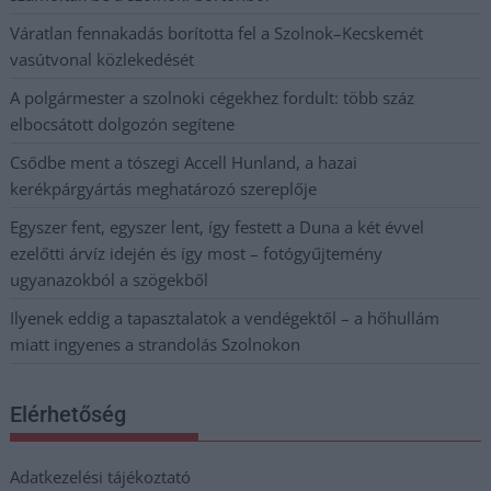
Váratlan fennakadás borította fel a Szolnok–Kecskemét
vasútvonal közlekedését
A polgármester a szolnoki cégekhez fordult: több száz
elbocsátott dolgozón segítene
Csődbe ment a tószegi Accell Hunland, a hazai
kerékpárgyártás meghatározó szereplője
Egyszer fent, egyszer lent, így festett a Duna a két évvel
ezelőtti árvíz idején és így most – fotógyűjtemény
ugyanazokból a szögekből
Ilyenek eddig a tapasztalatok a vendégektől – a hőhullám
miatt ingyenes a strandolás Szolnokon
Elérhetőség
Adatkezelési tájékoztató