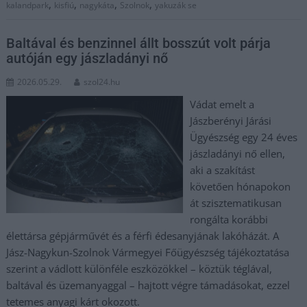
,
,
,
,
kalandpark
kisfiú
nagykáta
Szolnok
yakuzák se
Baltával és benzinnel állt bosszút volt párja
autóján egy jászladányi nő
2026.05.29.
szol24.hu
Vádat emelt a
Jászberényi Járási
Ügyészség egy 24 éves
jászladányi nő ellen,
aki a szakítást
követően hónapokon
át szisztematikusan
rongálta korábbi
élettársa gépjárművét és a férfi édesanyjának lakóházát. A
Jász-Nagykun-Szolnok Vármegyei Főügyészség tájékoztatása
szerint a vádlott különféle eszközökkel – köztük téglával,
baltával és üzemanyaggal – hajtott végre támadásokat, ezzel
tetemes anyagi kárt okozott.