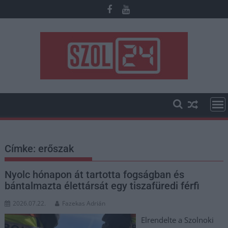
Skip
to
content
Címke:
erőszak
Nyolc hónapon át tartotta fogságban és
bántalmazta élettársát egy tiszafüredi férfi
2026.07.22.
Fazekas Adrián
Elrendelte a Szolnoki