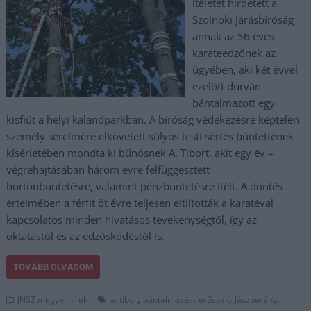
ítéletet hirdetett a
Szolnoki Járásbíróság
annak az 56 éves
karateedzőnek az
ügyében, aki két évvel
ezelőtt durván
bántalmazott egy
kisfiút a helyi kalandparkban. A bíróság védekezésre képtelen
személy sérelmére elkövetett súlyos testi sértés bűntettének
kísérletében mondta ki bűnösnek A. Tibort, akit egy év –
végrehajtásában három évre felfüggesztett –
börtönbüntetésre, valamint pénzbüntetésre ítélt. A döntés
értelmében a férfit öt évre teljesen eltiltották a karatéval
kapcsolatos minden hivatásos tevékenységtől, így az
oktatástól és az edzősködéstől is.
TOVÁBB OLVASOM
,
,
,
,
JNSZ megyei hírek
a. tibor
bántalmazás
erőszak
Jászberény