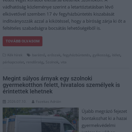
vádhatóság közleménye szerint a letartóztatásban lévő
elkövetővel szemben 17 év fegyházbüntetés kiszabását
indítványozzák azzal a kikötéssel, hogy a bíróság zárja ki őt a
feltételes szabadságra bocsátás lehetőségéből is.
TOVÁBB OLVASOM
,
,
,
,
,
Kék hírek
barátnő
erőszak
fegyházbüntetés
gyilkosság
ítélet
,
,
,
párkapcsolat
rendőrség
Szolnok
vita
Megint súlyos árnyak egy szolnoki
gyermekotthon felett, hivatalos személyek is
érintettek lehetnek
2026.07.10.
Fazekas Adrián
Újabb megrázó fejezet
bontakozhat ki a hazai
gyermekvédelmi