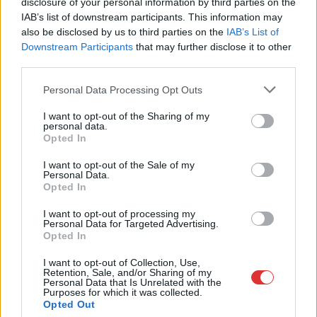
disclosure of your personal information by third parties on the
Az aszfalt olyan nagymértékben károsodott, hogy már
IAB’s list of downstream participants. This information may
nemigen lehet tovább húzni a javítási munkálatokat, ezzel
also be disclosed by us to third parties on the
IAB’s List of
viszont...
Downstream Participants
that may further disclose it to other
Szolnok
third parties.
Please note that this website/app uses one or more Google
Personal Data Processing Opt Outs
services and may gather and store information including but
not limited to your visit or usage behaviour. You may click to
I want to opt-out of the Sharing of my
personal data.
grant or deny consent to Google and its third-party tags to
Opted In
use your data for below specified purposes in below Google
consent section.
I want to opt-out of the Sale of my
Personal Data.
Opted In
I want to opt-out of processing my
Personal Data for Targeted Advertising.
Opted In
I want to opt-out of Collection, Use,
Retention, Sale, and/or Sharing of my
2026.08.07.
Farkas András
Personal Data that Is Unrelated with the
Purposes for which it was collected.
Ön szerint hogy készül a hamisítatlan szolnoki
Opted Out
habos isler?