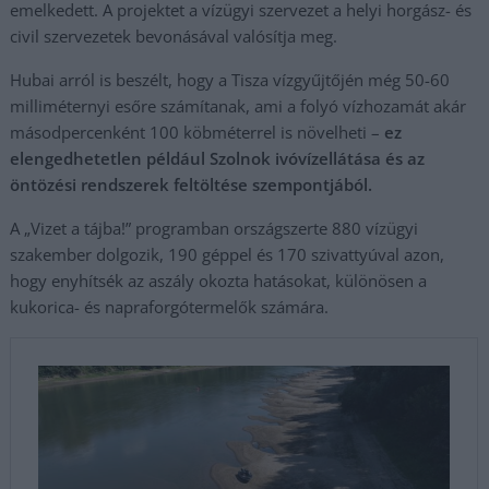
emelkedett. A projektet a vízügyi szervezet a helyi horgász- és
civil szervezetek bevonásával valósítja meg.
Hubai arról is beszélt, hogy a Tisza vízgyűjtőjén még 50-60
milliméternyi esőre számítanak, ami a folyó vízhozamát akár
másodpercenként 100 köbméterrel is növelheti –
ez
elengedhetetlen például Szolnok ivóvízellátása és az
öntözési rendszerek feltöltése szempontjából.
A „Vizet a tájba!” programban országszerte 880 vízügyi
szakember dolgozik, 190 géppel és 170 szivattyúval azon,
hogy enyhítsék az aszály okozta hatásokat, különösen a
kukorica- és napraforgótermelők számára.