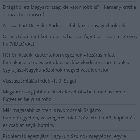
Drágább lett Magyarország, de vajon jobb is? – kemény kritika
a hazai turizmusról
A Tisza Párt Dr. Baka Andrást jelöli köztársasági elnöknek
Óriási, több mint két méteres harcsát fogott a Tiszán a 13 éves
fiú (VIDEÓVAL)
Hétfőn kezdik, csütörtökön végeznek – lezárás miatt
fennakadásokra és pótlóbuszos közlekedésre számítsunk az
egyik Jász-Nagykun-Szolnok megyei vasútvonalon
Visszaszámlálás indul: -1, 0, Sziget!
Magyarország jobban látszik közelről – heti médiaszemle a
független helyi sajtóból
Már magasabb szinten is nyomoznak Szijjártó
büntetőügyében, vesztegetés miatt 3 év letöltendőt kaphat és
ez csak az egyik botrány
Problémák egész Jász-Nagykun-Szolnok megyében: egyre