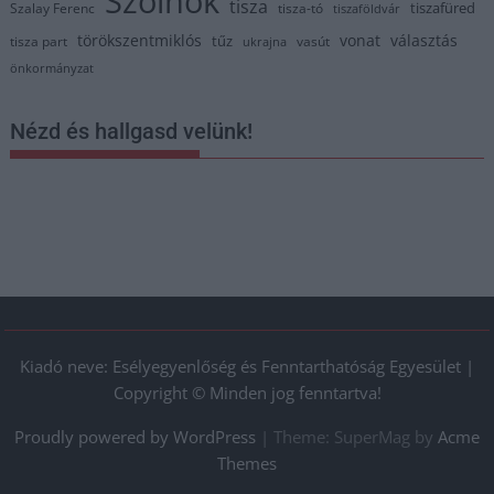
Szolnok
tisza
tiszafüred
Szalay Ferenc
tisza-tó
tiszaföldvár
törökszentmiklós
vonat
választás
tűz
tisza part
vasút
ukrajna
önkormányzat
Nézd és hallgasd velünk!
Kiadó neve: Esélyegyenlőség és Fenntarthatóság Egyesület |
Copyright © Minden jog fenntartva!
Proudly powered by WordPress
|
Theme: SuperMag by
Acme
Themes