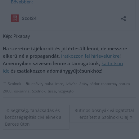
Kép: Pixabay
Ha szeretne tájékozott és jól értesült lenni, de messzire
elkerülné a propagandát,
iratkozzon fel hírlevelünkre
!
Amennyiben szívesen lenne a támogatónk,
kattintson
ide
és csatlakozzon adománygyűjtésünkhöz!
,
,
,
,
Szolnok
esővíz
hubai imre
ivóvízellátás
nádor-csatorna
natura
,
,
,
,
2000
ős-sárvíz
Szolnok
tisza
vízgyűjtő
Bejegyzés
Segítség, tanácsadás és
Rutinos bosnyák válogatottal
navigáció
közösségépítés civileknek a
erősített a Szolnoki Olaj
Baross úton