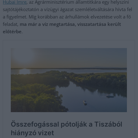
Hubai Imre
, az Agrárminisztérium államtitkára egy helyszíni
sajtótájékoztatón a vízügyi ágazat szemléletváltására hívta fel
a figyelmet. Míg korábban az árhullámok elvezetése volt a fő
feladat,
ma már a víz megtartása, visszatartása került
előtérbe
.