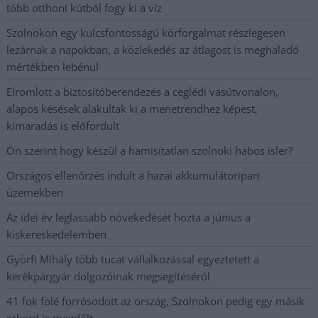
több otthoni kútból fogy ki a víz
Szolnokon egy kulcsfontosságú körforgalmat részlegesen
lezárnak a napokban, a közlekedés az átlagost is meghaladó
mértékben lebénul
Elromlott a biztosítóberendezés a ceglédi vasútvonalon,
alapos késések alakultak ki a menetrendhez képest,
kimaradás is előfordult
Ön szerint hogy készül a hamisítatlan szolnoki habos isler?
Országos ellenőrzés indult a hazai akkumulátoripari
üzemekben
Az idei év leglassabb növekedését hozta a június a
kiskereskedelemben
Györfi Mihály több tucat vállalkozással egyeztetett a
kerékpárgyár dolgozóinak megsegítéséről
41 fok fölé forrósodott az ország, Szolnokon pedig egy másik
rekord is megdőlt