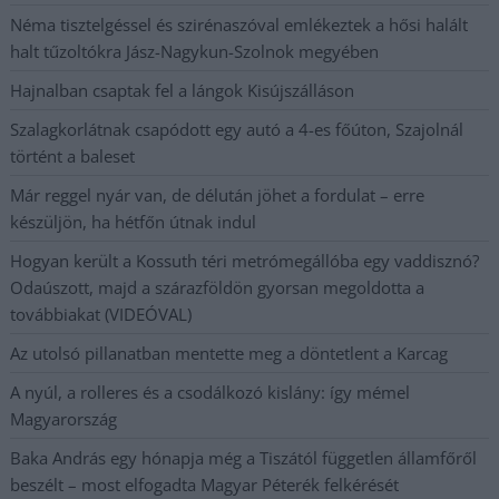
Néma tisztelgéssel és szirénaszóval emlékeztek a hősi halált
halt tűzoltókra Jász-Nagykun-Szolnok megyében
Hajnalban csaptak fel a lángok Kisújszálláson
Szalagkorlátnak csapódott egy autó a 4-es főúton, Szajolnál
történt a baleset
Már reggel nyár van, de délután jöhet a fordulat – erre
készüljön, ha hétfőn útnak indul
Hogyan került a Kossuth téri metrómegállóba egy vaddisznó?
Odaúszott, majd a szárazföldön gyorsan megoldotta a
továbbiakat (VIDEÓVAL)
Az utolsó pillanatban mentette meg a döntetlent a Karcag
A nyúl, a rolleres és a csodálkozó kislány: így mémel
Magyarország
Baka András egy hónapja még a Tiszától független államfőről
beszélt – most elfogadta Magyar Péterék felkérését