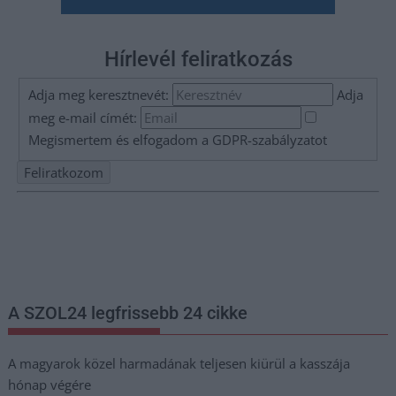
Hírlevél feliratkozás
Adja meg keresztnevét:
Adja
meg e-mail címét:
Megismertem és elfogadom a
GDPR-szabályzat
ot
Nem szeretne lemaradni semmiről? Csak egy kattintás, és hírlevelünk a
legfrissebb információkkal és exkluzív tartalmakkal hétről hétre
postaládájába érkezik!
A SZOL24 legfrissebb 24 cikke
A magyarok közel harmadának teljesen kiürül a kasszája
hónap végére