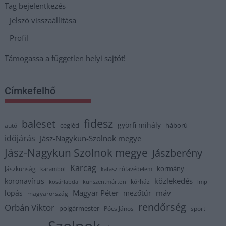
Tag bejelentkezés
Jelszó visszaállítása
Profil
Támogassa a független helyi sajtót!
Címkefelhő
fidesz
baleset
györfi mihály
cegléd
háború
autó
időjárás
Jász-Nagykun-Szolnok megye
Jász-Nagykun Szolnok megye
Jászberény
Karcag
kormány
Jászkunság
karambol
katasztrófavédelem
közlekedés
koronavírus
kórház
kosárlabda
kunszentmárton
lmp
Magyar Péter
máv
lopás
mezőtúr
magyarország
rendőrség
Orbán Viktor
polgármester
Pócs János
sport