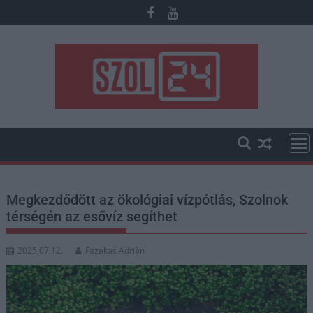
Skip
to
content
Megkezdődött az ökológiai vízpótlás, Szolnok
térségén az esővíz segíthet
2025.07.12.
Fazekas Adrián