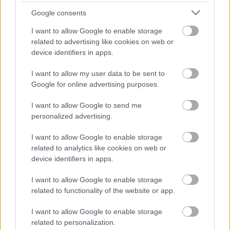
Igazi retró klasszikus desszert, amelyet generációk óta
Google consents
szeretnek, és amelyet sokan ma is próbálnak otthon
I want to allow Google to enable storage
újraalkotni....
related to advertising like cookies on web or
Szolnok
device identifiers in apps.
I want to allow my user data to be sent to
Google for online advertising purposes.
I want to allow Google to send me
personalized advertising.
I want to allow Google to enable storage
related to analytics like cookies on web or
device identifiers in apps.
I want to allow Google to enable storage
related to functionality of the website or app.
I want to allow Google to enable storage
2026.08.07.
Horváth Zsolt
related to personalization.
Györfi Mihály több tucat vállalkozással egyeztetett