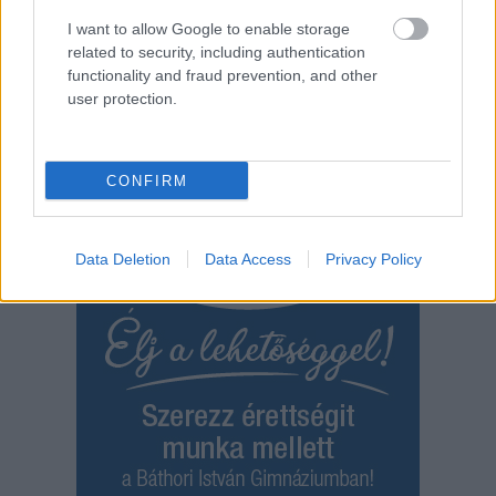
a kerékpárgyár dolgozóinak megsegítéséről
I want to allow Google to enable storage
Rövid idő alatt számos vállalkozás jelezte, hogy segítene
related to security, including authentication
azoknak a munkavállalóknak, akik a tószegi kerékpárgyár
functionality and fraud prevention, and other
bezárása...
user protection.
Szolnok
CONFIRM
Data Deletion
Data Access
Privacy Policy