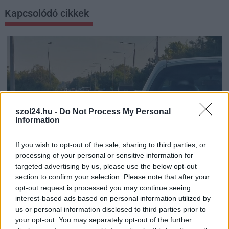
Kapcsolódó cikkek
szol24.hu -
Do Not Process My Personal
Information
If you wish to opt-out of the sale, sharing to third parties, or
processing of your personal or sensitive information for
targeted advertising by us, please use the below opt-out
section to confirm your selection. Please note that after your
2026.08.07.
Kiss Lajos
opt-out request is processed you may continue seeing
Szolnokon egy kulcsfontosságú körforgalmat
interest-based ads based on personal information utilized by
részlegesen lezárnak a napokban, a közlekedés az
us or personal information disclosed to third parties prior to
átlagost is meghaladó mértékben lebénul
your opt-out. You may separately opt-out of the further