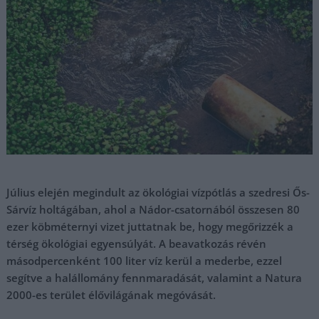
Július elején megindult az ökológiai vízpótlás a szedresi Ős-
Sárvíz holtágában, ahol a Nádor-csatornából összesen 80
ezer köbméternyi vizet juttatnak be, hogy megőrizzék a
térség ökológiai egyensúlyát. A beavatkozás révén
másodpercenként 100 liter víz kerül a mederbe, ezzel
segítve a halállomány fennmaradását, valamint a Natura
2000-es terület élővilágának megóvását.