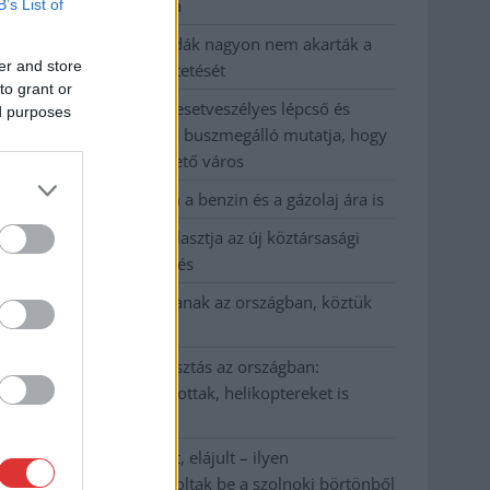
kevesebbet vittek haza
B’s List of
A Szolnok megyei gazdák nagyon nem akarták a
er and store
JÉGER további üzemeltetését
to grant or
Csendélet 5.0: alig balesetveszélyes lépcső és
ed purposes
remek állapotban levő buszmegálló mutatja, hogy
Szolnok mennyire élhető város
Pénteken újra csökken a benzin és a gázolaj ára is
Napokon belül megválasztja az új köztársasági
elnököt az Országgyűlés
Kiterjedt tüzek pusztítanak az országban, köztük
Karcagon
Harmadfokú hőségriasztás az országban:
Szolnokon klímát javítottak, helikoptereket is
bevetettek a tüzeknél
A zárkában rosszul lett, elájult – ilyen
körülményekről számoltak be a szolnoki börtönből