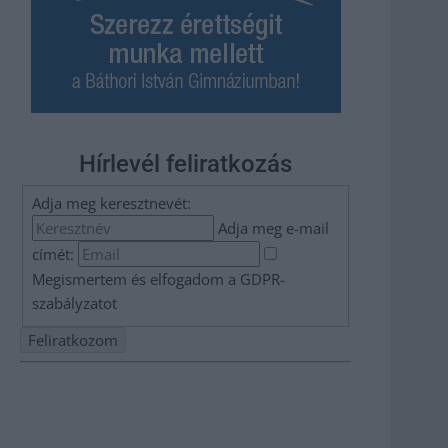
Hírlevél feliratkozás
Adja meg keresztnevét:
Adja meg e-mail
címét:
Megismertem és elfogadom a
GDPR-
szabályzat
ot
Nem szeretne lemaradni semmiről? Csak egy kattintás, és
hírlevelünk a legfrissebb információkkal és exkluzív
tartalmakkal hétről hétre postaládájába érkezik!