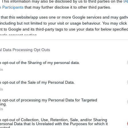
. This information may also be disclosed by us to third parties on the
IA
Participants
that may further disclose it to other third parties.
viselőt feljelentik rágalmazás miatt, friss
 that this website/app uses one or more Google services and may gath
including but not limited to your visit or usage behaviour. You may click 
 to Google and its third-party tags to use your data for below specifi
ogle consent section.
A Jászság egyéniben látványosan elbukott,
de végül listán nehezen bejuttatott fideszes
l Data Processing Opt Outs
képviselője közzétett egy videót, ami azóta
hatalmas vihart kavar. Csak a Kontroll
o opt-out of the Sharing of my personal data.
újságírója határozottan cáfolja annak
In
tartalmának zömét, eleve nem is a Szőlő
utcai áldozat hangja van a felvételen és a
o opt-out of the Sale of my Personal Data.
pénzről sem igaz semmi. Bajba kerülhet
In
Pócs János.
to opt-out of processing my Personal Data for Targeted
ing.
TOVÁBB OLVASOM
In
o opt-out of Collection, Use, Retention, Sale, and/or Sharing
ersonal Data that Is Unrelated with the Purposes for which it
,
,
,
,
,
,
lected.