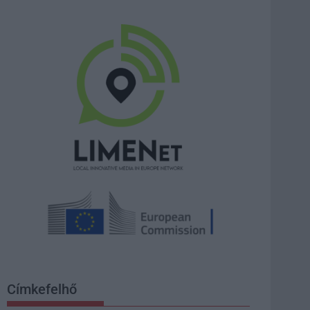
Címkefelhő