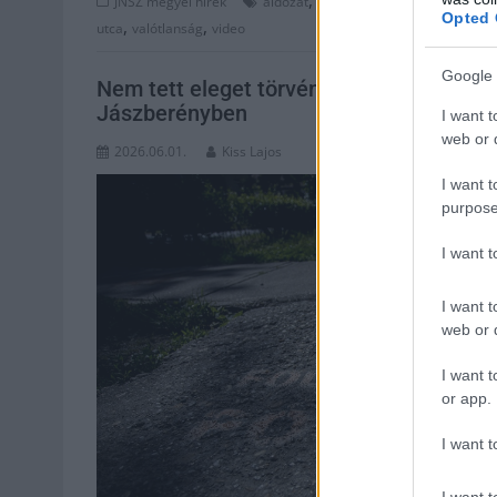
JNSZ megyei hírek
áldozat
feljelentés
fidesz
Jász-Nag
Opted 
,
,
utca
valótlanság
video
Google 
Nem tett eleget törvényi kötelezettségén
Jászberényben
I want t
web or d
2026.06.01.
Kiss Lajos
I want t
purpose
I want 
I want t
web or d
I want t
or app.
I want t
I want t