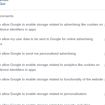
ykun Szolnok megye
képviselő
kontroll
pénz
pöcs jános
rágalmazás
szőlő
Out
consents
ek, így feljelentették Pócs Jánost
o allow Google to enable storage related to advertising like cookies on
evice identifiers in apps.
o allow my user data to be sent to Google for online advertising
A város polgármestere és az önkormányzat
s.
bepöccent azon, hogy a törvényi
kötelezettség ellenére sem tüntette el az
to allow Google to send me personalized advertising.
egyébként a választáson nagyot bukó
fideszes jelölt, Pócs János a járdára festett
o allow Google to enable storage related to analytics like cookies on
feliratait, ment is a feljelentés… és most már
evice identifiers in apps.
nem Orbán-kormány van, következménye is
lesz.
o allow Google to enable storage related to functionality of the website
TOVÁBB OLVASOM
o allow Google to enable storage related to personalization.
o allow Google to enable storage related to security, including