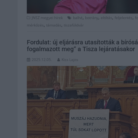
,
,
,
,
JNSZ megyei hírek
balhé
botrány
eltiltás
feljelentés
fo
,
,
mérkőzés
támadás
tiszaföldvár
Fordulat: új eljárásra utasították a bíró
fogalmazott meg” a Tisza lejáratásakor
2025.12.05.
Kiss Lajos