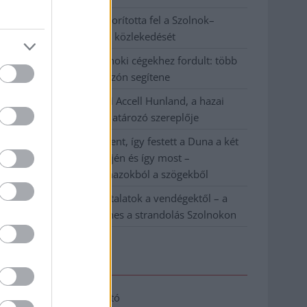
Váratlan fennakadás borította fel a Szolnok–
Kecskemét vasútvonal közlekedését
A polgármester a szolnoki cégekhez fordult: több
száz elbocsátott dolgozón segítene
Csődbe ment a tószegi Accell Hunland, a hazai
kerékpárgyártás meghatározó szereplője
Egyszer fent, egyszer lent, így festett a Duna a két
évvel ezelőtti árvíz idején és így most –
fotógyűjtemény ugyanazokból a szögekből
Ilyenek eddig a tapasztalatok a vendégektől – a
hőhullám miatt ingyenes a strandolás Szolnokon
Elérhetőség
Adatkezelési tájékoztató