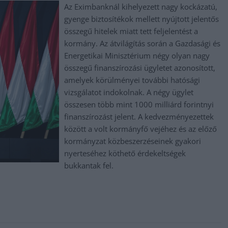
Az Eximbanknál kihelyezett nagy kockázatú,
gyenge biztosítékok mellett nyújtott jelentős
összegű hitelek miatt tett feljelentést a
kormány. Az átvilágítás során a Gazdasági és
Energetikai Minisztérium négy olyan nagy
összegű finanszírozási ügyletet azonosított,
amelyek körülményei további hatósági
vizsgálatot indokolnak. A négy ügylet
összesen több mint 1000 milliárd forintnyi
finanszírozást jelent. A kedvezményezettek
között a volt kormányfő vejéhez és az előző
kormányzat közbeszerzéseinek gyakori
nyerteséhez köthető érdekeltségek
bukkantak fel.