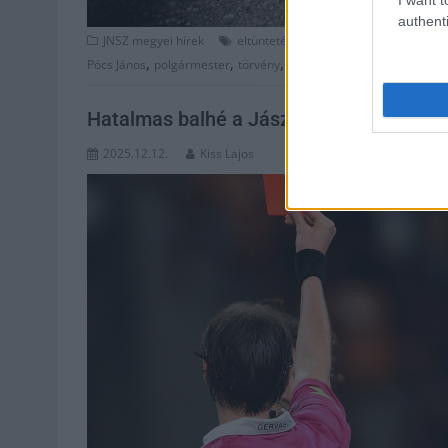
authenti
,
,
,
JNSZ megyei hírek
eltüntetés
feljelentés
fidesz
Jász-N
,
,
,
Pócs János
polgármester
törvény
választások
Hatalmas balhé a Jász-Nagykun-Szolnok m
2025.12.12.
Kiss Lajos