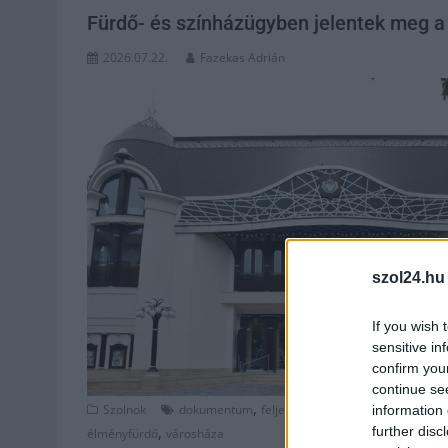
Fürdő- és színházügyben jelentek meg 
2026.07.22.
Fazekas Adrián
szol24.hu
If you wish 
sensitive in
confirm you
continue se
,
,
,
,
Szolnok
dokumentum
feljelentés
györfi mihály
nav
Ne
information 
,
further disc
élményfürdő
városháza