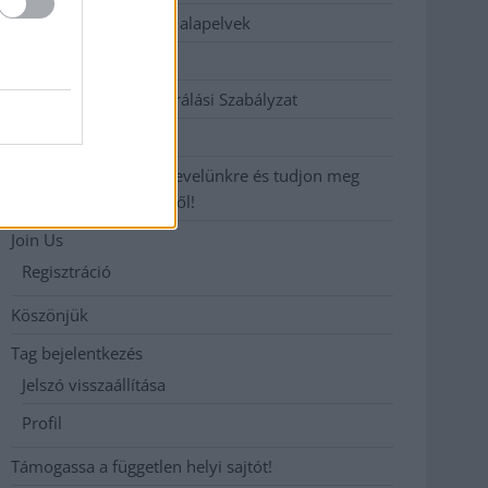
Etikai és függetlenségi alapelvek
Hirdetési árak
Hozzászólási és Moderálási Szabályzat
Impresszum
Iratkozzon fel heti hírlevelünkre és tudjon meg
még többet megyénkről!
Join Us
Regisztráció
Köszönjük
Tag bejelentkezés
Jelszó visszaállítása
Profil
Támogassa a független helyi sajtót!