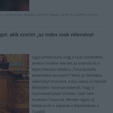
,
,
,
,
,
,
ci
fordítás
Jász-Nagykun Szolnok megye
Kenderes
kiállítás
meccs
ságot, akik szerint „az Index csak véleményt
Ugye emlékszünk még a nyári történetre,
amikor hirtelen tele lett az internet és a
teljes fideszes média a „Tisza brutális
adóemelési terveivel”? Most az ítélőtábla
véleményt mondott, irány vissza új eljárást
lefolytatni. Gyorsan kiderült, hogy a
nyomtatott papír minden, csak nem
hivatalos Tisza-irat. Minden egyes új
kitalációról is zajlanak a feljelentések a
Tiszától.