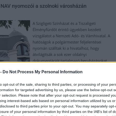
a NAV nyomozói a szolnoki városházán
A Szigligeti Színházat és a Tiszaligeti
Élményfürdőt érintő ügyekben kezdett
vizsgálatot a Nemzeti Adó- és Vámhivatal. A
hatóságok a polgármester feljelentései
nyomán szálltak ki a hivatalhoz, hogy
átvilágítsák a sok ezer oldalnyi
dokumentációt tartalmazó beruházásokat.
 -
Do Not Process My Personal Information
TOVÁBB OLVASOM
to opt-out of the sale, sharing to third parties, or processing of your per
formation for targeted advertising by us, please use the below opt-out s
r selection. Please note that after your opt-out request is processed y
eing interest-based ads based on personal information utilized by us or
,
,
,
mzeti Adó- és Vámhivatal
szigligeti színház
Szolnok
tiszaligeti
disclosed to third parties prior to your opt-out. You may separately opt-
losure of your personal information by third parties on the IAB’s list of