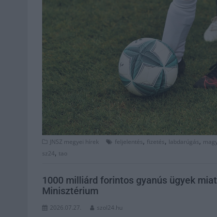
,
,
,
JNSZ megyei hírek
feljelentés
fizetés
labdarúgás
magy
,
sz24
tao
1000 milliárd forintos gyanús ügyek miatt
Minisztérium
2026.07.27.
szol24.hu