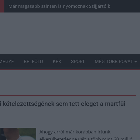
Már magasabb szinten is nyomoznak Szijjártó büntetőügyében,
MEGYE
BELFÖLD
KÉK
SPORT
MÉG TÖBB ROVAT
i kötelezettségének sem tett eleget a martfűi
Ahogy arról már korábban írtunk,
elkerülhetetlenné vált a több mint 60 millió