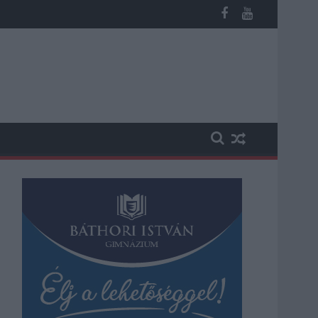
 vesztegetés miatt 3 év letöltendőt kaphat és ez csak az egyik 