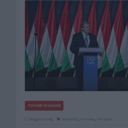
TOVÁBB OLVASOM
,
,
Magyarország
feljelentés
kormány
korrupció