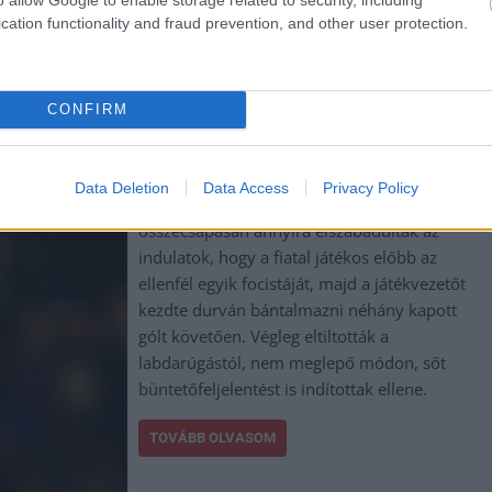
cation functionality and fraud prevention, and other user protection.
,
,
,
,
,
agykun Szolnok megye
Jászberény
kötelezettség
következmény
mulasztás
CONFIRM
egyei mérkőzésen, örökre eltiltották a focistát
Data Deletion
Data Access
Privacy Policy
A korosztályos első osztályú bajnokság egyik
összecsapásán annyira elszabadultak az
indulatok, hogy a fiatal játékos előbb az
ellenfél egyik focistáját, majd a játékvezetőt
kezdte durván bántalmazni néhány kapott
gólt követően. Végleg eltiltották a
labdarúgástól, nem meglepő módon, sőt
büntetőfeljelentést is indítottak ellene.
TOVÁBB OLVASOM