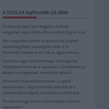
A SZOL24 legfrissebb 24 cikke
Problémák egész Jász-Nagykun-Szolnok
megyében: egyre több otthoni kútból fogy ki a víz
Már magasabb szinten is nyomoznak Szijjártó
büntetőügyében, vesztegetés miatt 3 év
letöltendőt kaphat és ez csak az egyik botrány
Szolnokon egy kulcsfontosságú körforgalmat
részlegesen lezárnak a napokban, a közlekedés az
átlagost is meghaladó mértékben lebénul
Elromlott a biztosítóberendezés a ceglédi
vasútvonalon, alapos késések alakultak ki a
menetrendhez képest, kimaradás is előfordult
Ön szerint hogy készül a hamisítatlan szolnoki
habos isler?