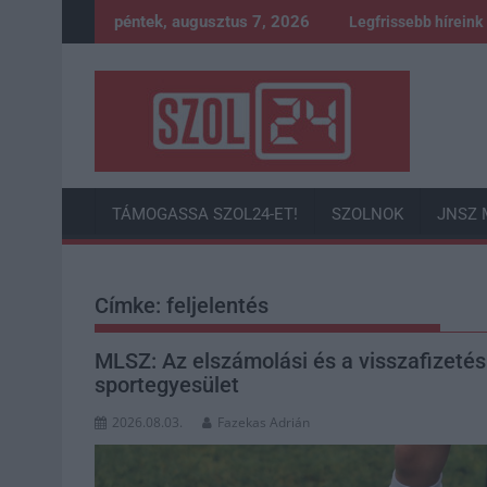
Skip
péntek, augusztus 7, 2026
Legfrissebb híreink
to
content
TÁMOGASSA SZOL24-ET!
SZOLNOK
JNSZ 
Címke:
feljelentés
MLSZ: Az elszámolási és a visszafizetés
sportegyesület
2026.08.03.
Fazekas Adrián