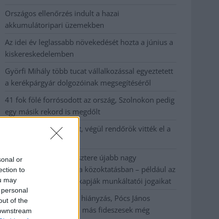
Országos ellenőrzés indult a hazai
akkumulátoripari üzemekben
Az idei év leglassabb növekedését hozta a június a
kiskereskedelemben
Györfi Mihály több tucat vállalkozással egyeztetett
a kerékpárgyár dolgozóinak megsegítéséről
41 fok fölé forrósodott az ország, Szolnokon pedig
egy másik rekord is megdőlt
Egy telefonhívást akart, végül rendőrök vitték el a
mezőtúri férfit
A Tisza kormány minisztere újabb nagy
sonal or
változásokról döntött a közoktatásban – például az
ection to
ou may
iskolaigazgatók visszakapják munkáltatói jogaikat
 personal
Sok volt az igazolatlan hiányzás, Pócs János
out of the
fizetéslevonást kapott, más fideszesek még
 downstream