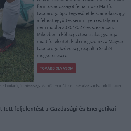
forintos adósságot felhalmozó Martfűi
Labdarúgó Sportegyesület felszámolása, így
a felnőtt együttes semmilyen osztályban
nem indul a 2026/2027-es szezonban.
Miközben a költségvetési csalás gyanúja
miatt feljelentett klub megszűnik, a Magyar
Labdarúgó Szövetség reagált a Szol24
megkeresésére.
TOVÁBB OLVASOM
,
,
,
,
,
,
,
ar labdarúgó szövetség
Martfű
martfűi lse
mérkőzés
mlsz
nb III
sport
 tett feljelentést a Gazdasági és Energetikai