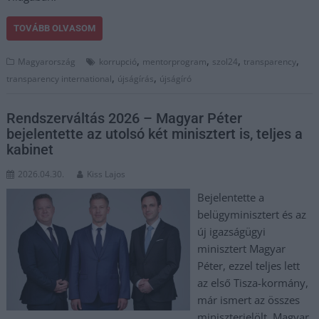
TOVÁBB OLVASOM
,
,
,
,
Magyarország
korrupció
mentorprogram
szol24
transparency
,
,
transparency international
újságírás
újságíró
Rendszerváltás 2026 – Magyar Péter
bejelentette az utolsó két minisztert is, teljes a
kabinet
2026.04.30.
Kiss Lajos
Bejelentette a
belügyminisztert és az
új igazságügyi
minisztert Magyar
Péter, ezzel teljes lett
az első Tisza-kormány,
már ismert az összes
miniszterjelölt. Magyar