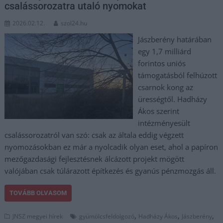
csalássorozatra utaló nyomokat
2026.02.12.
szol24.hu
Jászberény határában
egy 1,7 milliárd
forintos uniós
támogatásból felhúzott
csarnok kong az
ürességtől. Hadházy
Ákos szerint
intézményesült
csalássorozatról van szó: csak az általa eddig végzett
nyomozásokban ez már a nyolcadik olyan eset, ahol a papíron
mezőgazdasági fejlesztésnek álcázott projekt mögött
valójában csak túlárazott építkezés és gyanús pénzmozgás áll.
TOVÁBB OLVASOM
,
,
,
JNSZ megyei hírek
gyümölcsfeldolgozó
Hadházy Ákos
Jászberény