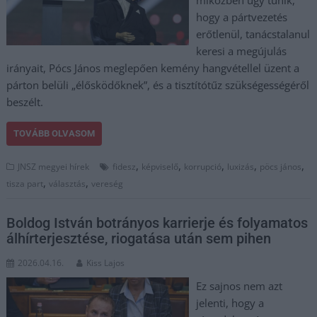
miközben úgy tűnik,
hogy a pártvezetés
erőtlenül, tanácstalanul
keresi a megújulás
irányait, Pócs János meglepően kemény hangvétellel üzent a
párton belüli „élősködőknek”, és a tisztítótűz szükségességéről
beszélt.
TOVÁBB OLVASOM
,
,
,
,
,
JNSZ megyei hírek
fidesz
képviselő
korrupció
luxizás
pöcs jános
,
,
tisza part
választás
vereség
Boldog István botrányos karrierje és folyamatos
álhírterjesztése, riogatása után sem pihen
2026.04.16.
Kiss Lajos
Ez sajnos nem azt
jelenti, hogy a