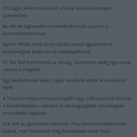
Országos ellenőrzés indult a hazai akkumulátoripari
üzemekben
Az idei év leglassabb növekedését hozta a június a
kiskereskedelemben
Györfi Mihály több tucat vállalkozással egyeztetett a
kerékpárgyár dolgozóinak megsegítéséről
41 fok fölé forrósodott az ország, Szolnokon pedig egy másik
rekord is megdőlt
Egy telefonhívást akart, végül rendőrök vitték el a mezőtúri
férfit
A Tisza kormány minisztere újabb nagy változásokról döntött
a közoktatásban – például az iskolaigazgatók visszakapják
munkáltatói jogaikat
Sok volt az igazolatlan hiányzás, Pócs János fizetéslevonást
kapott, más fideszesek még kevesebbet vittek haza