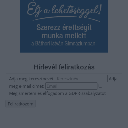
Hírlevél feliratkozás
Adja meg keresztnevét:
Adja
meg e-mail címét:
Megismertem és elfogadom a
GDPR-szabályzat
ot
Nem szeretne lemaradni semmiről? Csak egy kattintás, és hírlevelünk a
legfrissebb információkkal és exkluzív tartalmakkal hétről hétre