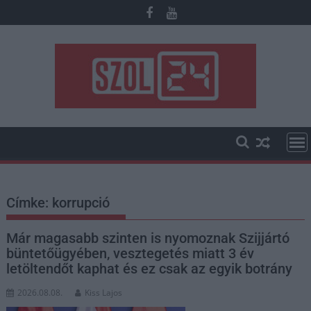
Skip
to
content
Címke:
korrupció
Már magasabb szinten is nyomoznak Szijjártó
büntetőügyében, vesztegetés miatt 3 év
letöltendőt kaphat és ez csak az egyik botrány
2026.08.08.
Kiss Lajos