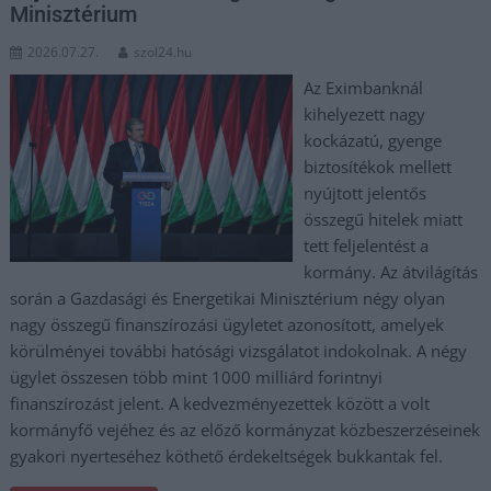
Minisztérium
2026.07.27.
szol24.hu
Az Eximbanknál
kihelyezett nagy
kockázatú, gyenge
biztosítékok mellett
nyújtott jelentős
összegű hitelek miatt
tett feljelentést a
kormány. Az átvilágítás
során a Gazdasági és Energetikai Minisztérium négy olyan
nagy összegű finanszírozási ügyletet azonosított, amelyek
körülményei további hatósági vizsgálatot indokolnak. A négy
ügylet összesen több mint 1000 milliárd forintnyi
finanszírozást jelent. A kedvezményezettek között a volt
kormányfő vejéhez és az előző kormányzat közbeszerzéseinek
gyakori nyerteséhez köthető érdekeltségek bukkantak fel.