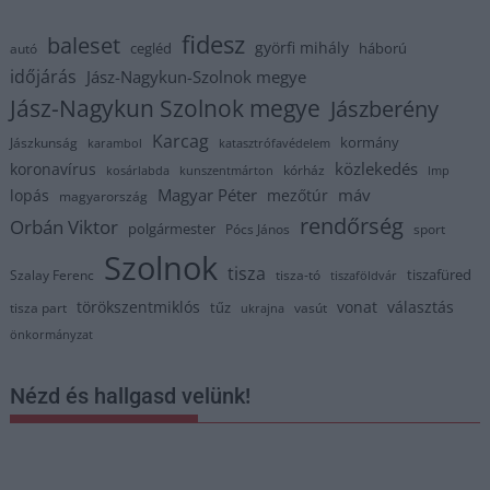
fidesz
baleset
györfi mihály
cegléd
háború
autó
időjárás
Jász-Nagykun-Szolnok megye
Jász-Nagykun Szolnok megye
Jászberény
Karcag
kormány
Jászkunság
karambol
katasztrófavédelem
közlekedés
koronavírus
kórház
kosárlabda
kunszentmárton
lmp
Magyar Péter
máv
lopás
mezőtúr
magyarország
rendőrség
Orbán Viktor
polgármester
Pócs János
sport
Szolnok
tisza
tiszafüred
Szalay Ferenc
tisza-tó
tiszaföldvár
törökszentmiklós
vonat
választás
tűz
tisza part
vasút
ukrajna
önkormányzat
Nézd és hallgasd velünk!