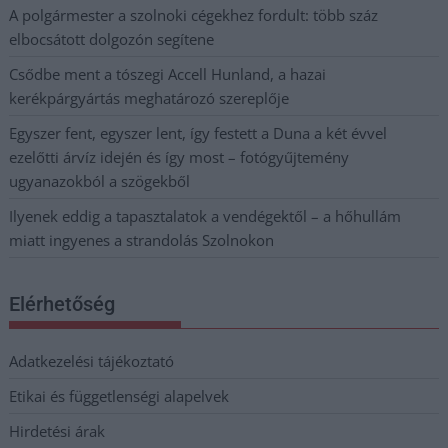
A polgármester a szolnoki cégekhez fordult: több száz
elbocsátott dolgozón segítene
Csődbe ment a tószegi Accell Hunland, a hazai
kerékpárgyártás meghatározó szereplője
Egyszer fent, egyszer lent, így festett a Duna a két évvel
ezelőtti árvíz idején és így most – fotógyűjtemény
ugyanazokból a szögekből
Ilyenek eddig a tapasztalatok a vendégektől – a hőhullám
miatt ingyenes a strandolás Szolnokon
Elérhetőség
Adatkezelési tájékoztató
Etikai és függetlenségi alapelvek
Hirdetési árak