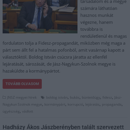
társadalom és a megye
számára láthatóan
hasznos munkát
végezne, hanem
továbbra is
rendületlenül és magas
fordulaton tolja a Fidesz-propagandát, miközben még maga a
párt sem állt fel a hatalmas pofonból, amit vasárnap kapott a
választóktól. Boldog István csúcsra járatta az ellenfél
lejáratását, sározását, de Jász-Nagykun-Szolnok megye is
hazaküldte a kormánypártot.
TOVÁBB OLVASOM
,
,
,
,
JNSZ megyei hírek
boldog istván
bukás
büntetőügy
fidesz
Jász-
,
,
,
,
,
Nagykun Szolnok megye
kormánypárt
korrupció
lejáratás
propaganda
,
ügyészség
vádlott
Hadházy Ákos Jászberényben talált szervezett