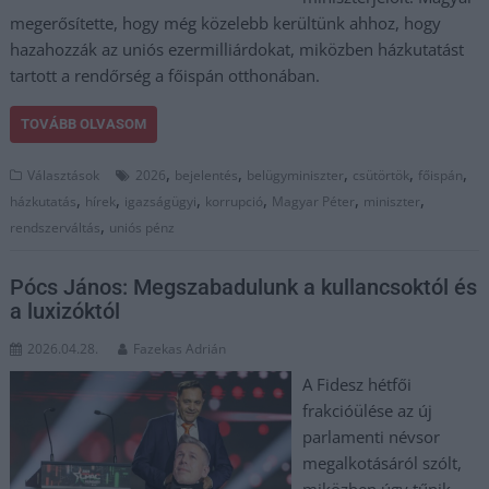
megerősítette, hogy még közelebb kerültünk ahhoz, hogy
hazahozzák az uniós ezermilliárdokat, miközben házkutatást
tartott a rendőrség a főispán otthonában.
TOVÁBB OLVASOM
,
,
,
,
,
Választások
2026
bejelentés
belügyminiszter
csütörtök
főispán
,
,
,
,
,
,
házkutatás
hírek
igazságügyi
korrupció
Magyar Péter
miniszter
,
rendszerváltás
uniós pénz
Pócs János: Megszabadulunk a kullancsoktól és
a luxizóktól
2026.04.28.
Fazekas Adrián
A Fidesz hétfői
frakcióülése az új
parlamenti névsor
megalkotásáról szólt,