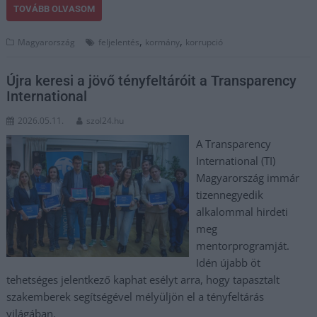
TOVÁBB OLVASOM
,
,
Magyarország
feljelentés
kormány
korrupció
Újra keresi a jövő tényfeltáróit a Transparency
International
2026.05.11.
szol24.hu
A Transparency
International (TI)
Magyarország immár
tizennegyedik
alkalommal hirdeti
meg
mentorprogramját.
Idén újabb öt
tehetséges jelentkező kaphat esélyt arra, hogy tapasztalt
szakemberek segítségével mélyüljön el a tényfeltárás
világában.