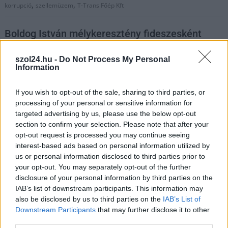
,
,
korrupció
szellemüzem
T-Trans Főép Kft
Boldog István mélykeresztény fideszesként
„olyan oldalt reklámoz, amelyben naponta
k*rváznak le nőket”
szol24.hu -
Do Not Process My Personal
Information
2026.01.22.
Kiss Lajos
Természetesen ismét
If you wish to opt-out of the sale, sharing to third parties, or
egy, a Tisza Párttal
processing of your personal or sensitive information for
szembeni lejáratási
targeted advertising by us, please use the below opt-out
section to confirm your selection. Please note that after your
kísérletként szólalt
opt-out request is processed you may continue seeing
meg a közösségi
interest-based ads based on personal information utilized by
médiában az
us or personal information disclosed to third parties prior to
egyébként súlyos
your opt-out. You may separately opt-out of the further
korrupciós botrány
disclosure of your personal information by third parties on the
miatt (igen lassan haladó) ügyészségi eljárás alatt álló egykori
IAB’s list of downstream participants. This information may
fideszes polgármester, majd képviselő, mostanában
also be disclosed by us to third parties on the
IAB’s List of
Downstream Participants
that may further disclose it to other
megmondóember.
third parties.