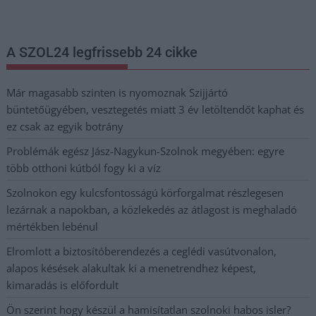
postaládájába érkezik!
A SZOL24 legfrissebb 24 cikke
Már magasabb szinten is nyomoznak Szijjártó
büntetőügyében, vesztegetés miatt 3 év letöltendőt kaphat és
ez csak az egyik botrány
Problémák egész Jász-Nagykun-Szolnok megyében: egyre
több otthoni kútból fogy ki a víz
Szolnokon egy kulcsfontosságú körforgalmat részlegesen
lezárnak a napokban, a közlekedés az átlagost is meghaladó
mértékben lebénul
Elromlott a biztosítóberendezés a ceglédi vasútvonalon,
alapos késések alakultak ki a menetrendhez képest,
kimaradás is előfordult
Ön szerint hogy készül a hamisítatlan szolnoki habos isler?