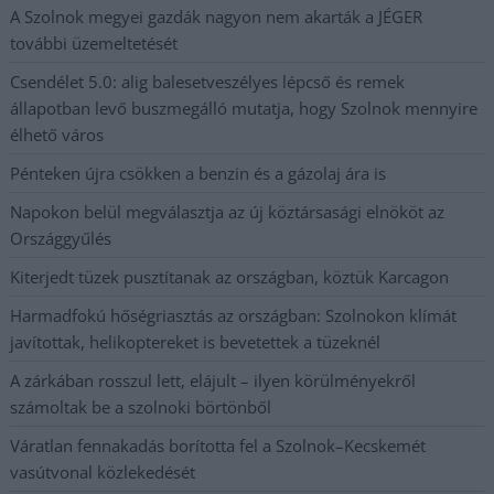
A Szolnok megyei gazdák nagyon nem akarták a JÉGER
további üzemeltetését
Csendélet 5.0: alig balesetveszélyes lépcső és remek
állapotban levő buszmegálló mutatja, hogy Szolnok mennyire
élhető város
Pénteken újra csökken a benzin és a gázolaj ára is
Napokon belül megválasztja az új köztársasági elnököt az
Országgyűlés
Kiterjedt tüzek pusztítanak az országban, köztük Karcagon
Harmadfokú hőségriasztás az országban: Szolnokon klímát
javítottak, helikoptereket is bevetettek a tüzeknél
A zárkában rosszul lett, elájult – ilyen körülményekről
számoltak be a szolnoki börtönből
Váratlan fennakadás borította fel a Szolnok–Kecskemét
vasútvonal közlekedését