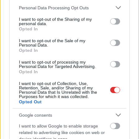
TOVÁBB OLVASOM
Please note that this website/app uses one or more Google
Personal Data Processing Opt Outs
services and may gather and store information including but
,
,
,
,
JNSZ megyei hírek
boldog istván
botrány
eljárás
fidesz
Jász-
not limited to your visit or usage behaviour. You may click to
I want to opt-out of the Sharing of my
personal data.
,
,
,
,
,
grant or deny consent to Google and its third-party tags to
Nagykun Szolnok megye
keresztény
korrupció
lejáratás
Magyar Péter
Opted In
use your data for below specified purposes in below Google
,
tisza párt
ügyészség
consent section.
I want to opt-out of the Sale of my
Personal Data.
ByeAlex is színt vallott, újabb zenész jött elő
Opted In
egyértelműen kormánykritikus dallal – videó
I want to opt-out of processing my
Personal Data for Targeted Advertising.
2025.07.30.
Kiss Lajos
Opted In
Majka után ismét újabb
I want to opt-out of Collection, Use,
főellenséget találhat
Retention, Sale, and/or Sharing of my
Personal Data that Is Unrelated with the
magának a
Purposes for which it was collected.
kormányzat. ByeAlex
Opted Out
ugyanis félre nem
érthetően a Fideszt
Google consents
ekéző zeneszámmal és
I want to allow Google to enable storage
klippel jelentkezett,
related to advertising like cookies on web or
ebben az alacsony magyar fizetéseket, a korrupciót és a