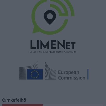
Címkefelhő