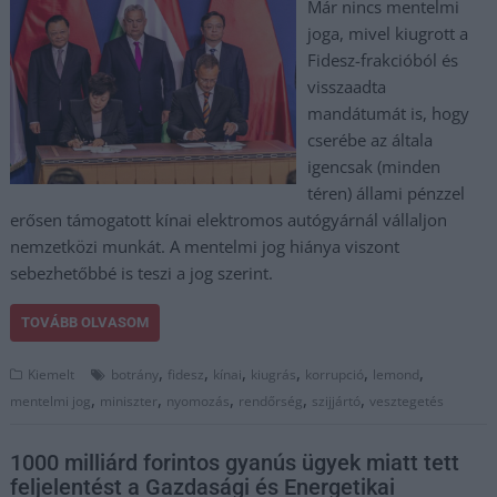
Már nincs mentelmi
joga, mivel kiugrott a
Fidesz-frakcióból és
visszaadta
mandátumát is, hogy
cserébe az általa
igencsak (minden
téren) állami pénzzel
erősen támogatott kínai elektromos autógyárnál vállaljon
nemzetközi munkát. A mentelmi jog hiánya viszont
sebezhetőbbé is teszi a jog szerint.
TOVÁBB OLVASOM
,
,
,
,
,
,
Kiemelt
botrány
fidesz
kínai
kiugrás
korrupció
lemond
,
,
,
,
,
mentelmi jog
miniszter
nyomozás
rendőrség
szijjártó
vesztegetés
1000 milliárd forintos gyanús ügyek miatt tett
feljelentést a Gazdasági és Energetikai