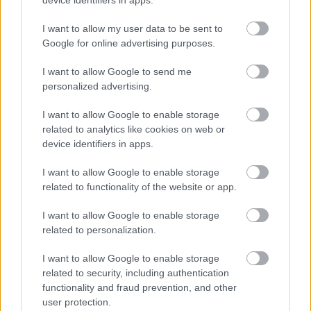
device identifiers in apps.
képmutatást emlegeti.
I want to allow my user data to be sent to
Google for online advertising purposes.
TOVÁBB OLVASOM
I want to allow Google to send me
,
,
,
,
,
Magyarország
2025
byealex
dal
ellenség
fidesz
personalized advertising.
,
,
,
,
,
,
kormánykritikus
korrupció
lopás
majka
sajtó
zene
zenész
I want to allow Google to enable storage
related to analytics like cookies on web or
Felettébb ciki: reagált a Fehér Ház és cáfolta
device identifiers in apps.
Szijjártót – nem Pressman „diktálta” a jelentést
2025.04.09.
Kiss Lajos
I want to allow Google to enable storage
related to functionality of the website or app.
Egyre határozottabban
inog a jelenlegi magyar
I want to allow Google to enable storage
kormány helyzete
related to personalization.
Trumpéknál is. Tegnap
I want to allow Google to enable storage
külügyminiszterünk
related to security, including authentication
talált és tálalt egy
functionality and fraud prevention, and other
kifogást arra, miért
user protection.
hivatkozik az USA friss