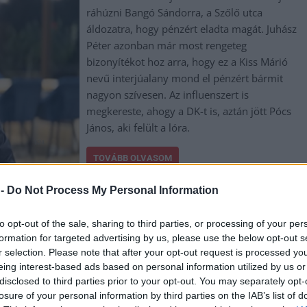
ráhúzni Bangó Sándorra, a Szőlő utca
áldozatra, hogy pénzért eladta magát. Juhász
Péter azonban már most rengeteg
bizonyítékot hoz arra, hogy ez a Kiss Márió
nevű interjúalany mond el pénzért bármit
nagyon szívesen. Az influenszert is
megkereste, ahogy a DK-t is, aztán jött Pócs
János, aki felült a lóra.
TOVÁBB OLVASOM
 -
Do Not Process My Personal Information
,
,
,
,
,
Jász-Nagykun Szolnok megye
juhász péter
képviselő
kiss márió
lebuktatás
to opt-out of the sale, sharing to third parties, or processing of your per
formation for targeted advertising by us, please use the below opt-out s
r selection. Please note that after your opt-out request is processed y
eing interest-based ads based on personal information utilized by us or
viselőt feljelentik rágalmazás miatt, friss
disclosed to third parties prior to your opt-out. You may separately opt-
losure of your personal information by third parties on the IAB’s list of