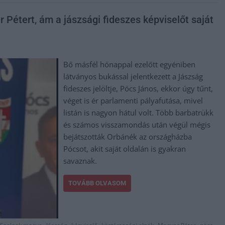
 Pétert, ám a jászsági fideszes képviselőt saját
Bő másfél hónappal ezelőtt egyéniben
látványos bukással jelentkezett a Jászság
fideszes jelöltje, Pócs János, ekkor úgy tűnt,
véget is ér parlamenti pályafutása, mivel
listán is nagyon hátul volt. Több barbatrükk
és számos visszamondás után végül mégis
bejátszották Orbánék az országházba
Pócsot, akit saját oldalán is gyakran
savaznak.
TOVÁBB OLVASOM
,
,
,
,
,