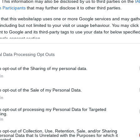
. This information may also be disclosed by us to third parties on the
IA
Participants
that may further disclose it to other third parties.
A Jászság egyéniben látványosan elbukott,
de végül listán nehezen bejuttatott fideszes
 that this website/app uses one or more Google services and may gath
képviselője közzétett egy videót, ami azóta
including but not limited to your visit or usage behaviour. You may click 
 to Google and its third-party tags to use your data for below specifi
hatalmas vihart kavar. Csak a Kontroll
ogle consent section.
újságírója határozottan cáfolja annak
tartalmának zömét, eleve nem is a Szőlő
l Data Processing Opt Outs
utcai áldozat hangja van a felvételen és a
pénzről sem igaz semmi. Bajba kerülhet
o opt-out of the Sharing of my personal data.
Pócs János.
In
TOVÁBB OLVASOM
o opt-out of the Sale of my Personal Data.
In
to opt-out of processing my Personal Data for Targeted
,
,
,
,
,
,
ykun Szolnok megye
képviselő
kontroll
pénz
pöcs jános
rágalmazás
szőlő
ing.
In
o opt-out of Collection, Use, Retention, Sale, and/or Sharing
a rendőrség a jelentősen túlárazott kis
ersonal Data that Is Unrelated with the Purposes for which it
lected.