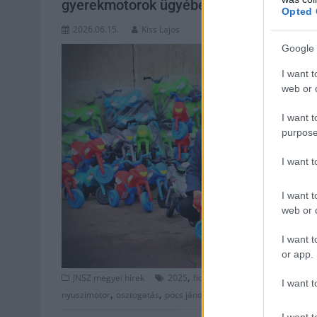
gyerekmotorok ügyében
Opted 
2026.06.15.
Kiss Lajos
Google 
I want t
web or d
I want t
purpose
I want 
I want t
web or d
I want t
or app.
,
,
,
JNSZ megyei hírek
2025
fidesz
herczeg zsolt
Jász-Nag
I want t
,
,
,
nyuszimotor
osztogatás
pöcs jános
választás
I want t