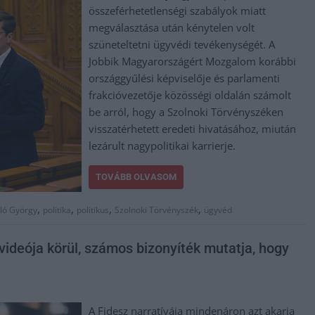
összeférhetetlenségi szabályok miatt
megválasztása után kénytelen volt
szüneteltetni ügyvédi tevékenységét. A
Jobbik Magyarországért Mozgalom korábbi
országgyűlési képviselője és parlamenti
frakcióvezetője közösségi oldalán számolt
be arról, hogy a Szolnoki Törvényszéken
visszatérhetett eredeti hivatásához, miután
lezárult nagypolitikai karrierje.
TOVÁBB OLVASOM
,
,
,
,
ló György
politika
politikus
Szolnoki Törvényszék
ügyvéd
ideója körül, számos bizonyíték mutatja, hogy
A Fidesz narratívája mindenáron azt akarja