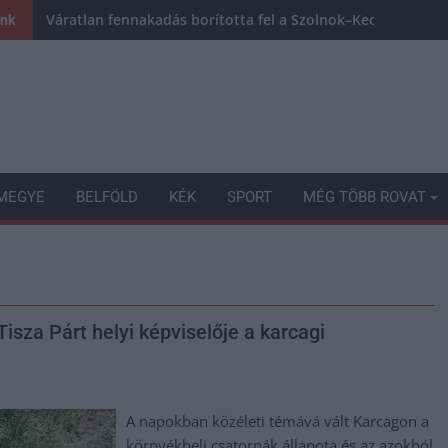
Váratlan fennakadás borította fel a Szolnok–Kecskemét va
ink
MEGYE
BELFÖLD
KÉK
SPORT
MÉG TÖBB ROVAT
isza Párt helyi képviselője a karcagi
A napokban közéleti témává vált Karcagon a
környékbeli csatornák állapota és az azokból