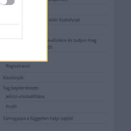
Hirdetési árak
Hozzászólási és Moderálási Szabályzat
Impresszum
Iratkozzon fel heti hírlevelünkre és tudjon meg
még többet megyénkről!
Join Us
Regisztráció
Köszönjük
Tag bejelentkezés
Jelszó visszaállítása
Profil
Támogassa a független helyi sajtót!