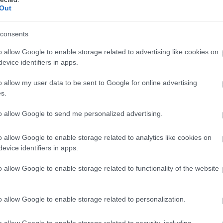
Out
consents
Az állami pénzen az óvodáknak,
bölcsődéknek vett kis nyuszimotorokat
o allow Google to enable storage related to advertising like cookies on
véletlenül csak Herczeg Zsolt, Pócs János és
evice identifiers in apps.
más fideszes képviselők és jelöltek adhatták
o allow my user data to be sent to Google for online advertising
át Jász-Nagykun-Szolnok megyében és szerte
s.
az országban is. A rendőrség most nyomozni
kezdett az eddig is visszatetsző ügyben.
to allow Google to send me personalized advertising.
TOVÁBB OLVASOM
o allow Google to enable storage related to analytics like cookies on
evice identifiers in apps.
o allow Google to enable storage related to functionality of the website
,
,
,
,
,
,
ykun Szolnok megye
jelölt
kampány
képviselő
kismotor
koncz zsófia
o allow Google to enable storage related to personalization.
o allow Google to enable storage related to security, including