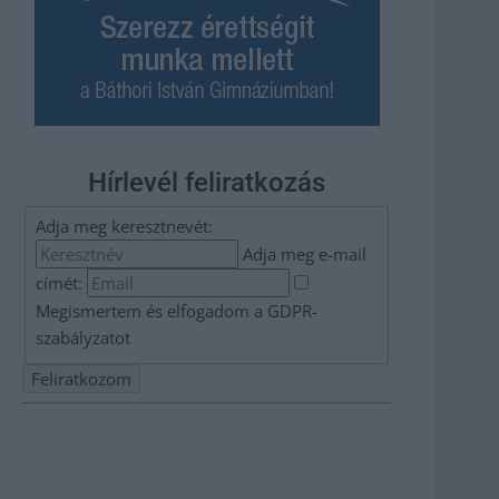
Hírlevél feliratkozás
Adja meg keresztnevét:
Adja meg e-mail
címét:
Megismertem és elfogadom a
GDPR-
szabályzat
ot
Nem szeretne lemaradni semmiről? Csak egy kattintás, és
hírlevelünk a legfrissebb információkkal és exkluzív
tartalmakkal hétről hétre postaládájába érkezik!