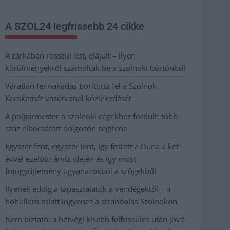
A SZOL24 legfrissebb 24 cikke
A zárkában rosszul lett, elájult – ilyen
körülményekről számoltak be a szolnoki börtönből
Váratlan fennakadás borította fel a Szolnok–
Kecskemét vasútvonal közlekedését
A polgármester a szolnoki cégekhez fordult: több
száz elbocsátott dolgozón segítene
Egyszer fent, egyszer lent, így festett a Duna a két
évvel ezelőtti árvíz idején és így most –
fotógyűjtemény ugyanazokból a szögekből
Ilyenek eddig a tapasztalatok a vendégektől – a
hőhullám miatt ingyenes a strandolás Szolnokon
Nem biztató: a hétvégi kisebb felfrissülés után jövő