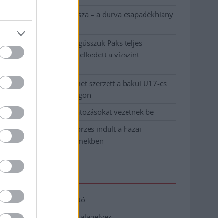
Ilyen, amikor „fél” a Tisza – a durva csapadékhiány
nagyon meglátszik
Lehet, hogy mégis megússzuk Paks teljes
leállítását, némileg emelkedett a vízszint
(VIDEÓVAL)
Tugyi Zétény ezüstérmet szerzett a bakui U17-es
birkózó-világbajnokságon
Jászberényben is korlátozásokat vezetnek be
Átfogó országos ellenőrzés indult a hazai
akkumulátoripari üzemekben
Elérhetőség
Adatkezelési tájékoztató
Etikai és függetlenségi alapelvek