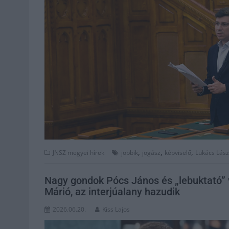
,
,
,
JNSZ megyei hírek
jobbik
jogász
képviselő
Lukács Lász
Nagy gondok Pócs János és „lebuktató” v
Márió, az interjúalany hazudik
2026.06.20.
Kiss Lajos