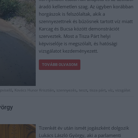
áradó kellemetlen szag. Az ügyben korábban
horgászok is felszólaltak, akik a
szennyezettnek és bűzösnek tartott víz miatt
Karcag és Bucsa között demonstrációt
szerveztek. Most a Tisza Párt helyi
képviselője is megszólalt, és hatósági
vizsgálatot kezdeményezett.
TOVÁBB OLVASOM
,
,
,
,
,
,
pviselő
Kovács Hunor Krisztián
szennyezés
teszt
tisza párt
víz
vizsgálat
yörgy
Tizenkét év után ismét jogászként dolgozik
Lukács László György, aki a parlamenti