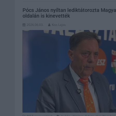
Pócs János nyíltan lediktátorozta Magyar
oldalán is kinevették
2026.06.03.
Kiss Lajos
,
,
,