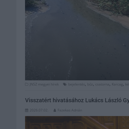
,
,
,
,
JNSZ megyei hírek
bejelentés
bűz
csatorna
Karcag
ké
Visszatért hivatásához Lukács László G
2026.07.02.
Fazekas Adrián