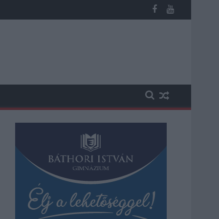
sútvonal közlekedését