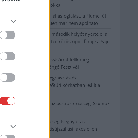
hőség jön, akár 38 fokokkal
Közzétették a szakértői állásfoglalást, a Fiumei úti
fák többsége szakszerűen már nem ápolható
A MÚOSZ sajtódíjának második helyét nyerte el a
Borsod24 és a Paraméter közös riportfilmje a Sajó
szennyezéséről
Tánccal, zeneszóval és vásárral telik meg
Jászberény, indul a Csángó Fesztivál
Meghosszabbított hőségriasztás és
vízkorlátozások, a mezőtúri kórházban leállt a
klíma
Átszervezi működését az osztrák óriáscég, Szolnok
is érintett
Tragédiába torkollott a segítségnyújtás
elmulasztása, három kisújszállási lakos ellen
emeltek vádat