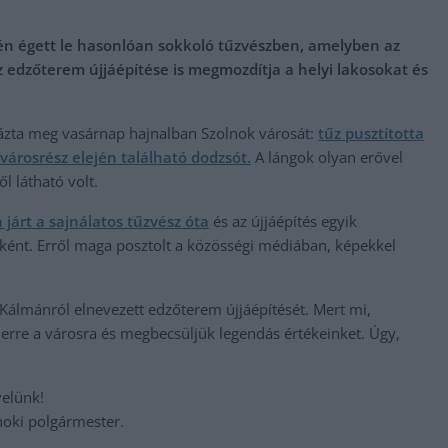
én égett le hasonlóan sokkoló tűzvészben, amelyben az
z edzőterem újjáépítése is megmozdítja a helyi lakosokat és
rázta meg vasárnap hajnalban Szolnok városát:
tűz pusztította
városrész elején található dodzsót.
A lángok olyan erővel
l látható volt.
 járt a sajnálatos tűzvész óta
és az újjáépítés egyik
ként. Erről maga posztolt a közösségi médiában, képekkel
Kálmánról elnevezett edzőterem újjáépítését. Mert mi,
erre a városra és megbecsüljük legendás értékeinket. Úgy,
velünk!
noki polgármester.