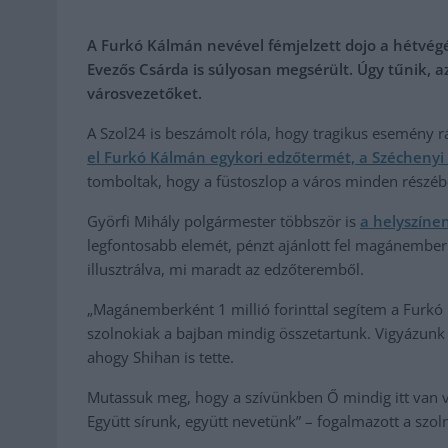
A Furkó Kálmán nevével fémjelzett dojo a hétvég
Evezős Csárda is súlyosan megsérült. Úgy tűnik, a
városvezetőket.
A Szol24 is beszámolt róla, hogy tragikus esemény 
el Furkó Kálmán egykori edzőtermét, a Széchenyi 
tomboltak, hogy a füstoszlop a város minden részébő
Györfi Mihály polgármester többször is
a helyszínen
legfontosabb elemét, pénzt ajánlott fel magánember
illusztrálva, mi maradt az edzőteremből.
„Magánemberként 1 millió forinttal segítem a Furkó 
szolnokiak a bajban mindig összetartunk. Vigyázunk 
ahogy Shihan is tette.
Mutassuk meg, hogy a szívünkben Ő mindig itt van 
Együtt sírunk, együtt nevetünk” – fogalmazott a szol