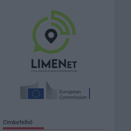
Címkefelhő