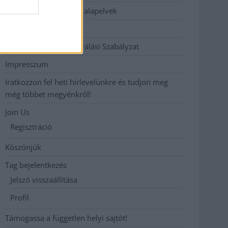
Etikai és függetlenségi alapelvek
Hirdetési árak
Hozzászólási és Moderálási Szabályzat
Impresszum
Iratkozzon fel heti hírlevelünkre és tudjon meg
még többet megyénkről!
Join Us
Regisztráció
Köszönjük
Tag bejelentkezés
Jelszó visszaállítása
Profil
Támogassa a független helyi sajtót!