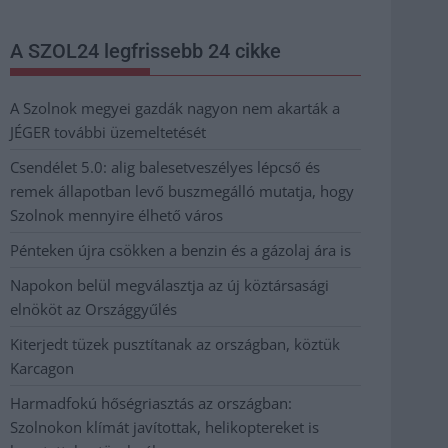
A SZOL24 legfrissebb 24 cikke
A Szolnok megyei gazdák nagyon nem akarták a
JÉGER további üzemeltetését
Csendélet 5.0: alig balesetveszélyes lépcső és
remek állapotban levő buszmegálló mutatja, hogy
Szolnok mennyire élhető város
Pénteken újra csökken a benzin és a gázolaj ára is
Napokon belül megválasztja az új köztársasági
elnököt az Országgyűlés
Kiterjedt tüzek pusztítanak az országban, köztük
Karcagon
Harmadfokú hőségriasztás az országban:
Szolnokon klímát javítottak, helikoptereket is