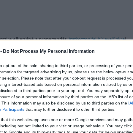
messzire elkerülné a propagandát,
iratkozzon fel hírlevelünkre
!
tson ide
és csatlakozzon adománygyűjtésünkhöz!
 -
Do Not Process My Personal Information
,
,
,
,
,
án
györfi mihály
kigyulladt
leégett
Szolnok
tűzvész
to opt-out of the sale, sharing to third parties, or processing of your per
formation for targeted advertising by us, please use the below opt-out s
Alig szabadult, de máris kirabolt egy kiskorút
r selection. Please note that after your opt-out request is processed y
Újszászon
eing interest-based ads based on personal information utilized by us or
disclosed to third parties prior to your opt-out. You may separately opt-
losure of your personal information by third parties on the IAB’s list of
. This information may also be disclosed by us to third parties on the
IA
Participants
that may further disclose it to other third parties.
 that this website/app uses one or more Google services and may gath
including but not limited to your visit or usage behaviour. You may click 
 to Google and its third-party tags to use your data for below specifi