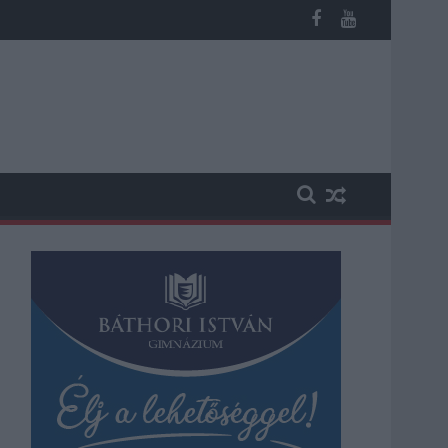
potban levő buszmegálló mutatja, hogy Szolnok mennyire élhető v