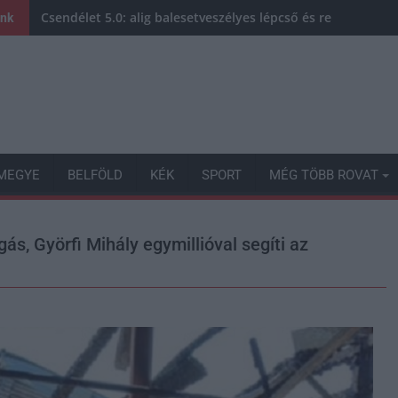
Csendélet 5.0: alig balesetveszélyes lépcső és remek álla
ink
MEGYE
BELFÖLD
KÉK
SPORT
MÉG TÖBB ROVAT
ás, Györfi Mihály egymillióval segíti az