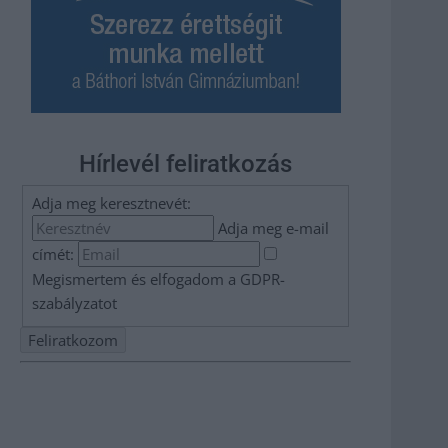
Hírlevél feliratkozás
Adja meg keresztnevét:
Adja meg e-mail
címét:
Megismertem és elfogadom a
GDPR-
szabályzat
ot
Nem szeretne lemaradni semmiről? Csak egy kattintás, és
hírlevelünk a legfrissebb információkkal és exkluzív
tartalmakkal hétről hétre postaládájába érkezik!