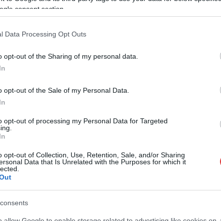
ogle consent section.
l Data Processing Opt Outs
o opt-out of the Sharing of my personal data.
Horváth Zsolt
2026.08.05.
Kiss Lajos
In
osszul lett, elájult
Ilyenek eddig a tapasztalatok a
rülményekről
vendégektől – a hőhullám
o opt-out of the Sale of my Personal Data.
be a szolnoki
miatt ingyenes a strandolás
In
Szolnokon
to opt-out of processing my Personal Data for Targeted
bb büntetés-végrehajtási
Ahogyan az lenni szokott Szolnokon,
ing.
is hasonló panaszok
nem egységesen fogadják a helyiek
In
apokban, miután
az ingyenes strandolás lehetőségét,
o opt-out of Collection, Use, Retention, Sale, and/or Sharing
ékossági intézkedéseket
amit a...
ersonal Data that Is Unrelated with the Purposes for which it
lected.
Szolnok
Out
consents
o allow Google to enable storage related to advertising like cookies on