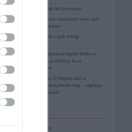
Hatalmas lángok csaptak fel Szolnokon
Vízitraffipax a Tisza-tavon: mostantól senki sem
úszhatja meg a száguldozást
Szolnokra is megérkezik a nyár eddigi
legkeményebb napja
Már Szolnokon is korlátozások léptek életbe a
tartós hatalmas hőség, a vízhiány és az
áramtakarékosság miatt
A NER kihúzta a talajt az Új Néplap alól is,
immáron csak hetilapként jelenik meg – végképp
vége a nyomtatott sajtónak?
Elérhetőség
Adatkezelési tájékoztató