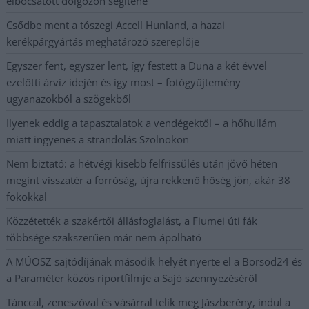
elbocsátott dolgozón segítene
Csődbe ment a tószegi Accell Hunland, a hazai
kerékpárgyártás meghatározó szereplője
Egyszer fent, egyszer lent, így festett a Duna a két évvel
ezelőtti árvíz idején és így most – fotógyűjtemény
ugyanazokból a szögekből
Ilyenek eddig a tapasztalatok a vendégektől – a hőhullám
miatt ingyenes a strandolás Szolnokon
Nem biztató: a hétvégi kisebb felfrissülés után jövő héten
megint visszatér a forróság, újra rekkenő hőség jön, akár 38
fokokkal
Közzétették a szakértői állásfoglalást, a Fiumei úti fák
többsége szakszerűen már nem ápolható
A MÚOSZ sajtódíjának második helyét nyerte el a Borsod24 és
a Paraméter közös riportfilmje a Sajó szennyezéséről
Tánccal, zeneszóval és vásárral telik meg Jászberény, indul a