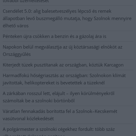
további üzemeltetését
Csendélet 5.0: alig balesetveszélyes lépcső és remek
állapotban levő buszmegálló mutatja, hogy Szolnok mennyire
élhető város
Pénteken újra csökken a benzin és a gázolaj ára is
Napokon belül megválasztja az új köztársasági elnököt az
Országgyűlés
Kiterjedt tüzek pusztítanak az országban, köztük Karcagon
Harmadfokú hőségriasztás az országban: Szolnokon klímát
javítottak, helikoptereket is bevetettek a tüzeknél
A zárkában rosszul lett, elájult – ilyen körülményekről
számoltak be a szolnoki börtönből
Váratlan fennakadás borította fel a Szolnok–Kecskemét
vasútvonal közlekedését
A polgármester a szolnoki cégekhez fordult: több száz