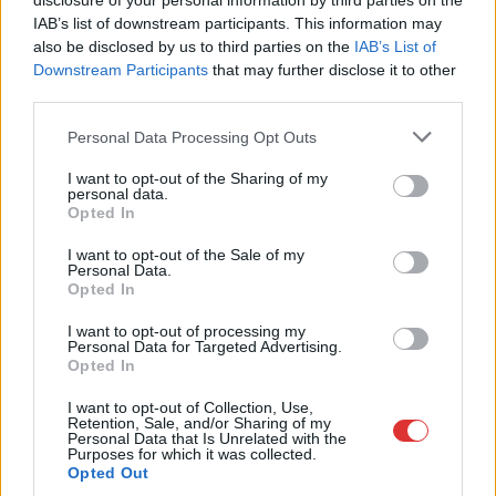
disclosure of your personal information by third parties on the
körülményekről számoltak be a szolnoki börtönből
IAB’s list of downstream participants. This information may
Az ország több büntetés-végrehajtási intézetéből is hasonló
also be disclosed by us to third parties on the
IAB’s List of
panaszok érkeztek a napokban, miután energiatakarékossági
Downstream Participants
that may further disclose it to other
third parties.
intézkedéseket vezettek be...
Szolnok
Please note that this website/app uses one or more Google
Personal Data Processing Opt Outs
services and may gather and store information including but
not limited to your visit or usage behaviour. You may click to
I want to opt-out of the Sharing of my
personal data.
grant or deny consent to Google and its third-party tags to
Opted In
use your data for below specified purposes in below Google
consent section.
I want to opt-out of the Sale of my
Personal Data.
Opted In
I want to opt-out of processing my
Personal Data for Targeted Advertising.
Opted In
I want to opt-out of Collection, Use,
Retention, Sale, and/or Sharing of my
Personal Data that Is Unrelated with the
Purposes for which it was collected.
Opted Out
2026.08.05.
Kiss Lajos