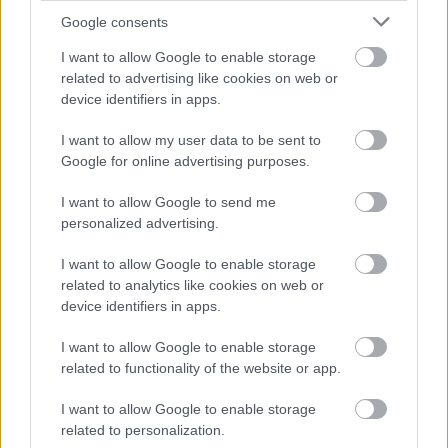
Ilyenek eddig a tapasztalatok a vendégektől – a
Google consents
hőhullám miatt ingyenes a strandolás Szolnokon
Ahogyan az lenni szokott Szolnokon, nem egységesen
I want to allow Google to enable storage
fogadják a helyiek az ingyenes strandolás lehetőségét, amit
related to advertising like cookies on web or
device identifiers in apps.
a...
Szolnok
I want to allow my user data to be sent to
Google for online advertising purposes.
I want to allow Google to send me
personalized advertising.
I want to allow Google to enable storage
related to analytics like cookies on web or
device identifiers in apps.
I want to allow Google to enable storage
related to functionality of the website or app.
I want to allow Google to enable storage
related to personalization.