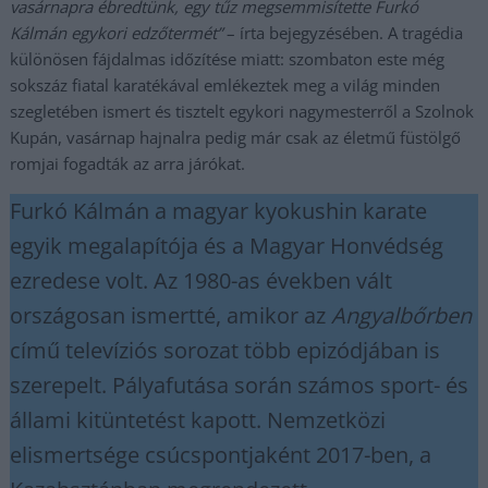
vasárnapra ébredtünk, egy tűz megsemmisítette Furkó
Kálmán egykori edzőtermét”
– írta bejegyzésében. A tragédia
különösen fájdalmas időzítése miatt: szombaton este még
sokszáz fiatal karatékával emlékeztek meg a világ minden
szegletében ismert és tisztelt egykori nagymesterről a Szolnok
Kupán, vasárnap hajnalra pedig már csak az életmű füstölgő
romjai fogadták az arra járókat.
Furkó Kálmán a magyar kyokushin karate
egyik megalapítója és a Magyar Honvédség
ezredese volt. Az 1980-as években vált
országosan ismertté, amikor az
Angyalbőrben
című televíziós sorozat több epizódjában is
szerepelt. Pályafutása során számos sport- és
állami kitüntetést kapott. Nemzetközi
elismertsége csúcspontjaként 2017-ben, a