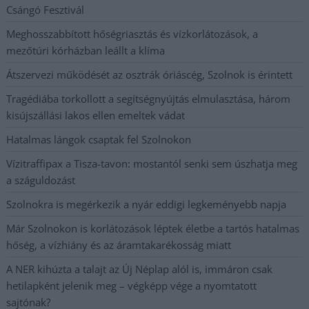
Csángó Fesztivál
Meghosszabbított hőségriasztás és vízkorlátozások, a
mezőtúri kórházban leállt a klíma
Átszervezi működését az osztrák óriáscég, Szolnok is érintett
Tragédiába torkollott a segítségnyújtás elmulasztása, három
kisújszállási lakos ellen emeltek vádat
Hatalmas lángok csaptak fel Szolnokon
Vízitraffipax a Tisza-tavon: mostantól senki sem úszhatja meg
a száguldozást
Szolnokra is megérkezik a nyár eddigi legkeményebb napja
Már Szolnokon is korlátozások léptek életbe a tartós hatalmas
hőség, a vízhiány és az áramtakarékosság miatt
A NER kihúzta a talajt az Új Néplap alól is, immáron csak
hetilapként jelenik meg – végképp vége a nyomtatott
sajtónak?