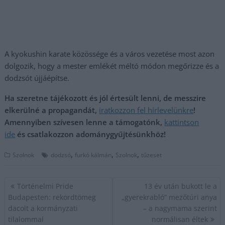
A kyokushin karate közössége és a város vezetése most azon
dolgozik, hogy a mester emlékét méltó módon megőrizze és a
dodzsót újjáépítse.
Ha szeretne tájékozott és jól értesült lenni, de messzire
elkerülné a propagandát,
iratkozzon fel hírlevelünkre
!
Amennyiben szívesen lenne a támogatónk,
kattintson
ide
és csatlakozzon adománygyűjtésünkhöz!
,
,
,
Szolnok
dodzsó
furkó kálmán
Szolnok
tűzeset
Bejegyzés
Történelmi Pride
13 év után bukott le a
navigáció
Budapesten: rekordtömeg
„gyerekrabló” mezőtúri anya
dacolt a kormányzati
– a nagymama szerint
tilalommal
normálisan éltek