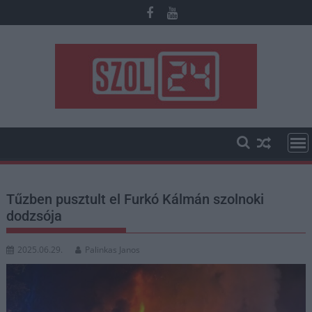
Skip
to
content
Tűzben pusztult el Furkó Kálmán szolnoki
dodzsója
2025.06.29.
Palinkas Janos