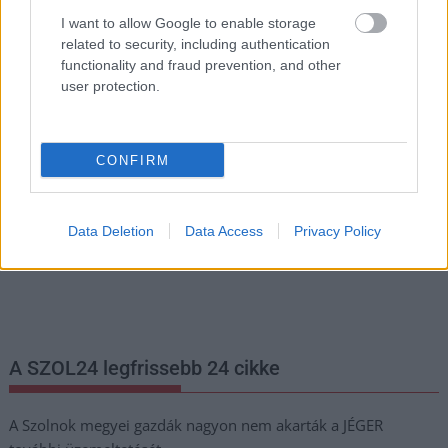
I want to allow Google to enable storage
related to security, including authentication
functionality and fraud prevention, and other
Hírlevél feliratkozás
user protection.
Adja meg keresztnevét:
Adja
meg e-mail címét:
CONFIRM
Megismertem és elfogadom a
GDPR-szabályzat
ot
Data Deletion
Data Access
Privacy Policy
Nem szeretne lemaradni semmiről? Csak egy kattintás, és hírlevelünk a
legfrissebb információkkal és exkluzív tartalmakkal hétről hétre
postaládájába érkezik!
A SZOL24 legfrissebb 24 cikke
A Szolnok megyei gazdák nagyon nem akarták a JÉGER