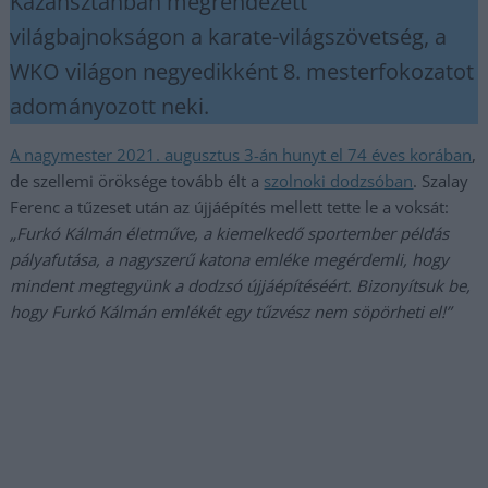
Kazahsztánban megrendezett
világbajnokságon a karate-világszövetség, a
WKO világon negyedikként 8. mesterfokozatot
adományozott neki.
A nagymester 2021. augusztus 3-án hunyt el 74 éves korában
,
de szellemi öröksége tovább élt a
szolnoki dodzsóban
. Szalay
Ferenc a tűzeset után az újjáépítés mellett tette le a voksát:
„Furkó Kálmán életműve, a kiemelkedő sportember példás
pályafutása, a nagyszerű katona emléke megérdemli, hogy
mindent megtegyünk a dodzsó újjáépítéséért. Bizonyítsuk be,
hogy Furkó Kálmán emlékét egy tűzvész nem söpörheti el!”