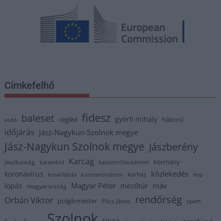
Címkefelhő
fidesz
baleset
györfi mihály
cegléd
háború
autó
időjárás
Jász-Nagykun-Szolnok megye
Jász-Nagykun Szolnok megye
Jászberény
Karcag
kormány
Jászkunság
karambol
katasztrófavédelem
közlekedés
koronavírus
kórház
kosárlabda
kunszentmárton
lmp
Magyar Péter
máv
lopás
mezőtúr
magyarország
rendőrség
Orbán Viktor
polgármester
Pócs János
sport
Szolnok
tisza