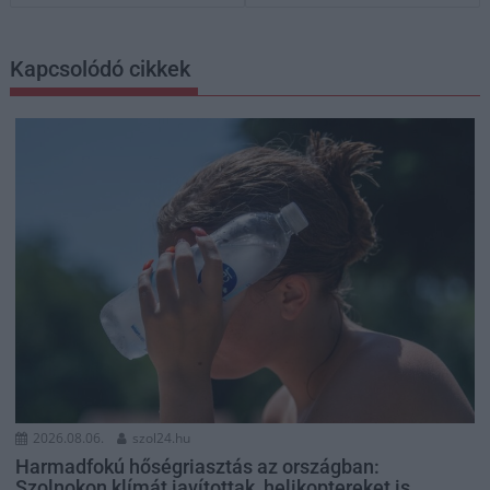
Kapcsolódó cikkek
2026.08.06.
szol24.hu
Harmadfokú hőségriasztás az országban:
Szolnokon klímát javítottak, helikoptereket is