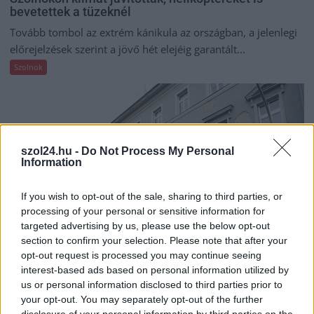
bevetettek a tüzeknél
Tovább tombol az extrém kánikula az országban, a jelenlegi
előrejelzések szerint a jövő hét elejéig garantált...
Szolnok
szol24.hu -
Do Not Process My Personal
Information
If you wish to opt-out of the sale, sharing to third parties, or
processing of your personal or sensitive information for
targeted advertising by us, please use the below opt-out
section to confirm your selection. Please note that after your
opt-out request is processed you may continue seeing
interest-based ads based on personal information utilized by
us or personal information disclosed to third parties prior to
2026.08.06.
Horváth Zsolt
your opt-out. You may separately opt-out of the further
A zárkában rosszul lett, elájult – ilyen