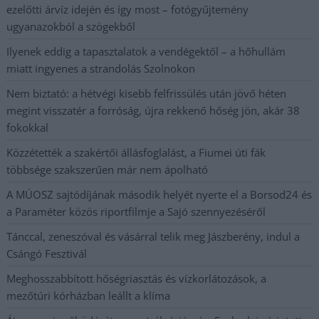
ezelőtti árvíz idején és így most – fotógyűjtemény
ugyanazokból a szögekből
Ilyenek eddig a tapasztalatok a vendégektől – a hőhullám
miatt ingyenes a strandolás Szolnokon
Nem biztató: a hétvégi kisebb felfrissülés után jövő héten
megint visszatér a forróság, újra rekkenő hőség jön, akár 38
fokokkal
Közzétették a szakértői állásfoglalást, a Fiumei úti fák
többsége szakszerűen már nem ápolható
A MÚOSZ sajtódíjának második helyét nyerte el a Borsod24 és
a Paraméter közös riportfilmje a Sajó szennyezéséről
Tánccal, zeneszóval és vásárral telik meg Jászberény, indul a
Csángó Fesztivál
Meghosszabbított hőségriasztás és vízkorlátozások, a
mezőtúri kórházban leállt a klíma