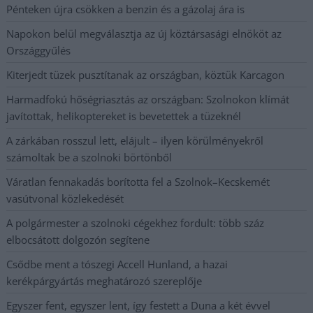
Pénteken újra csökken a benzin és a gázolaj ára is
Napokon belül megválasztja az új köztársasági elnököt az
Országgyűlés
Kiterjedt tüzek pusztítanak az országban, köztük Karcagon
Harmadfokú hőségriasztás az országban: Szolnokon klímát
javítottak, helikoptereket is bevetettek a tüzeknél
A zárkában rosszul lett, elájult – ilyen körülményekről
számoltak be a szolnoki börtönből
Váratlan fennakadás borította fel a Szolnok–Kecskemét
vasútvonal közlekedését
A polgármester a szolnoki cégekhez fordult: több száz
elbocsátott dolgozón segítene
Csődbe ment a tószegi Accell Hunland, a hazai
kerékpárgyártás meghatározó szereplője
Egyszer fent, egyszer lent, így festett a Duna a két évvel