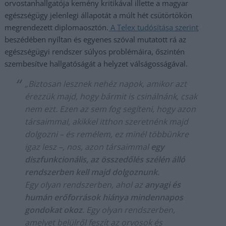
orvostanhallgatója kemény kritikával illette a magyar
egészségügy jelenlegi állapotát a múlt hét csütörtökön
megrendezett diplomaosztón.
A Telex tudósítása szerint
beszédében nyíltan és egyenes szóval mutatott rá az
egészségügyi rendszer súlyos problémáira, őszintén
szembesítve hallgatóságát a helyzet válságosságával.
„Biztosan lesznek nehéz napok, amikor azt
érezzük majd, hogy bármit is csinálnánk, csak
nem ezt. Ezen az sem fog segíteni, hogy azon
társaimmal, akikkel itthon szeretnénk majd
dolgozni – és remélem, ez minél többünkre
igaz lesz –, nos, azon társaimmal
egy
diszfunkcionális, az összedőlés szélén álló
rendszerben kell majd dolgoznunk
.
Egy olyan rendszerben, ahol az
anyagi és
humán erőforrások hiánya mindennapos
gondokat okoz
. Egy olyan rendszerben,
amelyet belülről feszít az orvosok és