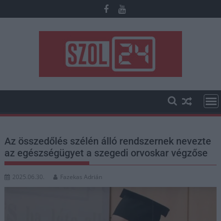
Skip
to
content
Az összedőlés szélén álló rendszernek nevezte
az egészségügyet a szegedi orvoskar végzőse
2025.06.30.
Fazekas Adrián