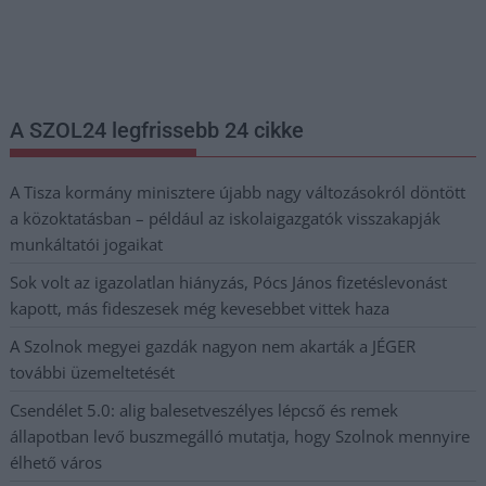
Nem szeretne lemaradni semmiről? Csak egy kattintás, és hírlevelünk a
legfrissebb információkkal és exkluzív tartalmakkal hétről hétre
postaládájába érkezik!
A SZOL24 legfrissebb 24 cikke
A Tisza kormány minisztere újabb nagy változásokról döntött
a közoktatásban – például az iskolaigazgatók visszakapják
munkáltatói jogaikat
Sok volt az igazolatlan hiányzás, Pócs János fizetéslevonást
kapott, más fideszesek még kevesebbet vittek haza
A Szolnok megyei gazdák nagyon nem akarták a JÉGER
további üzemeltetését
Csendélet 5.0: alig balesetveszélyes lépcső és remek
állapotban levő buszmegálló mutatja, hogy Szolnok mennyire
élhető város