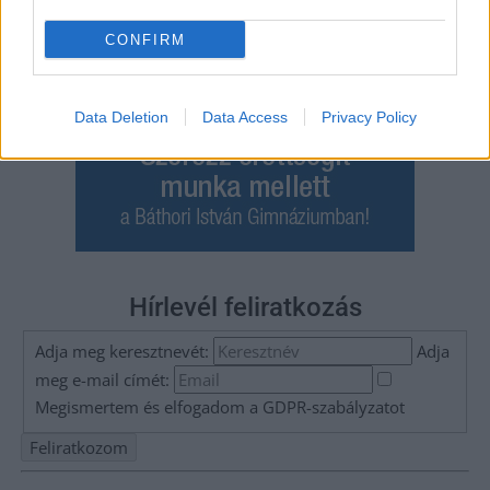
CONFIRM
Data Deletion
Data Access
Privacy Policy
Hírlevél feliratkozás
Adja meg keresztnevét:
Adja
meg e-mail címét:
Megismertem és elfogadom a
GDPR-szabályzat
ot