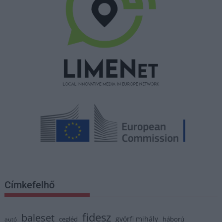
Címkefelhő
fidesz
baleset
györfi mihály
cegléd
háború
autó