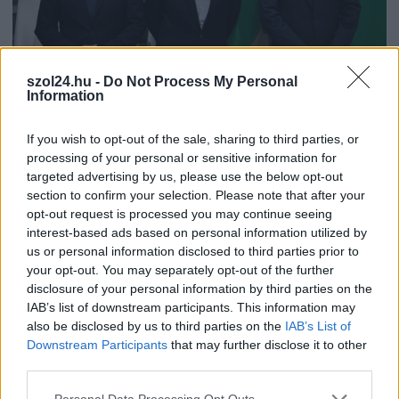
szol24.hu -
Do Not Process My Personal
Information
2026.08.06.
Fazekas Adrián
Napokon belül megválasztja az új köztársasági
If you wish to opt-out of the sale, sharing to third parties, or
elnököt az Országgyűlés
processing of your personal or sensitive information for
targeted advertising by us, please use the below opt-out
Jövő hét elején eldőlhet, ki tölti be a köztársasági elnöki
section to confirm your selection. Please note that after your
tisztséget. Az alaptörvényben rögzített harmincnapos
opt-out request is processed you may continue seeing
határidő...
interest-based ads based on personal information utilized by
Magyarország
us or personal information disclosed to third parties prior to
your opt-out. You may separately opt-out of the further
disclosure of your personal information by third parties on the
IAB’s list of downstream participants. This information may
also be disclosed by us to third parties on the
IAB’s List of
Downstream Participants
that may further disclose it to other
third parties.
Please note that this website/app uses one or more Google
Personal Data Processing Opt Outs