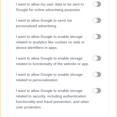
I want to allow my user data to be sent to
Google for online advertising purposes.
I want to allow Google to send me
personalized advertising.
I want to allow Google to enable storage
related to analytics like cookies on web or
2026.08.06.
Kiss Lajos
device identifiers in apps.
Egyszer fent, egyszer lent, így festett a Duna a két
évvel ezelőtti árvíz idején és így most –
I want to allow Google to enable storage
fotógyűjtemény ugyanazokból a szögekből
related to functionality of the website or app.
Akik szeretik az előtte-utána képeket, azok számára
feltétlenül ajánlott ez a képgyűjtemény. Több helyszín
I want to allow Google to enable storage
ugyanabból a...
related to personalization.
Magyarország
I want to allow Google to enable storage
related to security, including authentication
functionality and fraud prevention, and other
user protection.