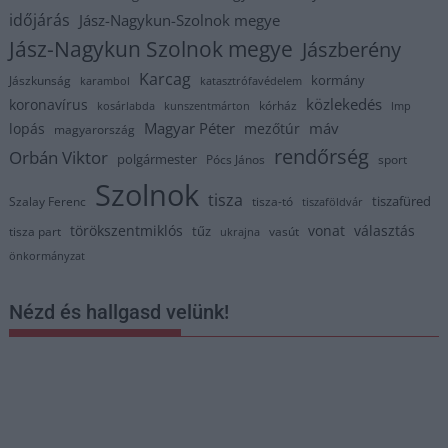
időjárás
Jász-Nagykun-Szolnok megye
Jász-Nagykun Szolnok megye
Jászberény
Karcag
kormány
Jászkunság
karambol
katasztrófavédelem
közlekedés
koronavírus
kórház
kosárlabda
kunszentmárton
lmp
Magyar Péter
máv
lopás
mezőtúr
magyarország
rendőrség
Orbán Viktor
polgármester
Pócs János
sport
Szolnok
tisza
tiszafüred
Szalay Ferenc
tisza-tó
tiszaföldvár
törökszentmiklós
vonat
választás
tűz
tisza part
vasút
ukrajna
önkormányzat
Nézd és hallgasd velünk!