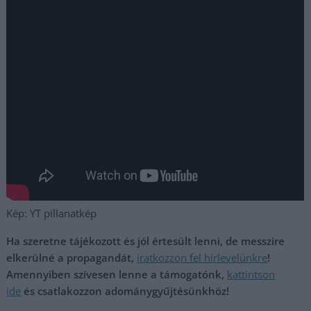
Kép: YT pillanatkép
Ha szeretne tájékozott és jól értesült lenni, de messzire
elkerülné a propagandát,
iratkozzon fel hírlevelünkre
!
Amennyiben szívesen lenne a támogatónk,
kattintson
ide
és csatlakozzon adománygyűjtésünkhöz!