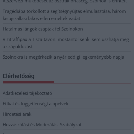
Átszervezi működését az osztrák óriáscég, Szolnok is érintett
Tragédiába torkollott a segítségnyújtás elmulasztása, három
kisújszállási lakos ellen emeltek vádat
Hatalmas lángok csaptak fel Szolnokon
Vízitraffipax a Tisza-tavon: mostantól senki sem úszhatja meg
a száguldozást
Szolnokra is megérkezik a nyár eddigi legkeményebb napja
Elérhetőség
Adatkezelési tájékoztató
Etikai és függetlenségi alapelvek
Hirdetési árak
Hozzászólási és Moderálási Szabályzat