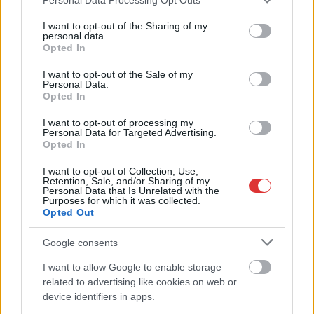
services and may gather and store information including but
not limited to your visit or usage behaviour. You may click to
I want to opt-out of the Sharing of my
personal data.
grant or deny consent to Google and its third-party tags to
Opted In
use your data for below specified purposes in below Google
consent section.
I want to opt-out of the Sale of my
Personal Data.
Opted In
2026.08.06.
Horváth Zsolt
Váratlan fennakadás borította fel a Szolnok–
I want to opt-out of processing my
Kecskemét vasútvonal közlekedését
Personal Data for Targeted Advertising.
Opted In
Akik csütörtök reggel a Szolnok és Kecskemét közötti
vasútvonalon tervezték az utazásukat, azoknak érdemes volt
I want to opt-out of Collection, Use,
Retention, Sale, and/or Sharing of my
indulás...
Personal Data that Is Unrelated with the
Purposes for which it was collected.
Magyarország
Opted Out
Google consents
I want to allow Google to enable storage
related to advertising like cookies on web or
device identifiers in apps.