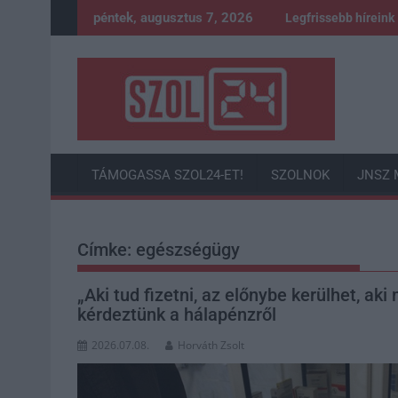
Skip
péntek, augusztus 7, 2026
Legfrissebb híreink
to
content
TÁMOGASSA SZOL24-ET!
SZOLNOK
JNSZ 
Címke:
egészségügy
„Aki tud fizetni, az előnybe kerülhet, a
kérdeztünk a hálapénzről
2026.07.08.
Horváth Zsolt