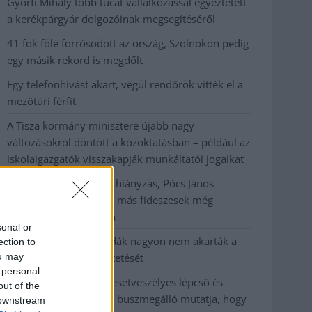
Györfi Mihály több tucat vállalkozással egyeztetett
a kerékpárgyár dolgozóinak megsegítéséről
41 fok fölé forrósodott az ország, Szolnokon pedig
egy másik rekord is megdőlt
Egy telefonhívást akart, végül rendőrök vitték el a
mezőtúri férfit
A Tisza kormány minisztere újabb nagy
változásokról döntött a közoktatásban – például az
iskolaigazgatók visszakapják munkáltatói jogaikat
Sok volt az igazolatlan hiányzás, Pócs János
fizetéslevonást kapott, más fideszesek még
kevesebbet vittek haza
sonal or
A Szolnok megyei gazdák nagyon nem akarták a
ection to
ou may
JÉGER további üzemeltetését
 personal
Csendélet 5.0: alig balesetveszélyes lépcső és
out of the
remek állapotban levő buszmegálló mutatja, hogy
 downstream