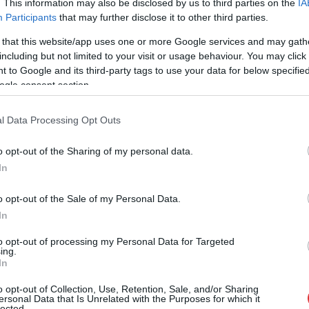
. This information may also be disclosed by us to third parties on the
IA
kórházi orvost, miután a nyomozók hétfő
Participants
that may further disclose it to other third parties.
délelőtt tetten érték, amikor a gyanú szerint
 that this website/app uses one or more Google services and may gath
pénzt vett át egyik betegétől. A rendőrség
including but not limited to your visit or usage behaviour. You may click 
közleménye alapján az ügyben vesztegetés
 to Google and its third-party tags to use your data for below specifi
miatt indult nyomozás, a Nemzeti Védelmi
ogle consent section.
Szolgálat jelzése után.
l Data Processing Opt Outs
TOVÁBB OLVASOM
o opt-out of the Sharing of my personal data.
In
o opt-out of the Sale of my Personal Data.
In
,
,
,
ardiológia
rendőrség
Szolnok
vesztegetés
to opt-out of processing my Personal Data for Targeted
ing.
– számos területen készül változás az
In
o opt-out of Collection, Use, Retention, Sale, and/or Sharing
ersonal Data that Is Unrelated with the Purposes for which it
lected.