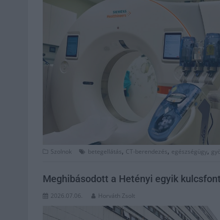
,
,
,
Szolnok
betegellátás
CT-berendezés
egészségügy
gyö
Meghibásodott a Hetényi egyik kulcsfont
2026.07.06.
Horváth Zsolt