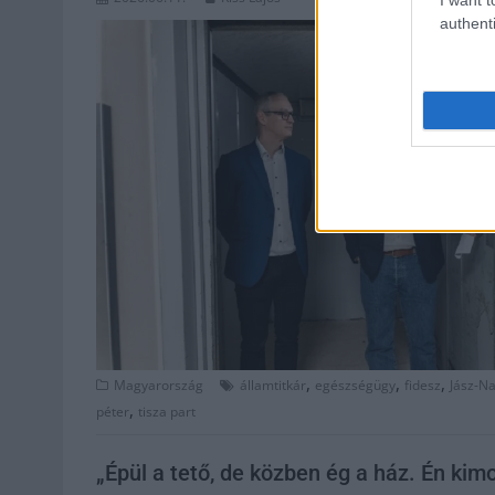
authenti
,
,
,
Magyarország
államtitkár
egészségügy
fidesz
Jász-N
,
péter
tisza part
„Épül a tető, de közben ég a ház. Én kim