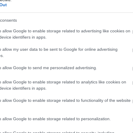
Etikai állásfoglalást készített az Egészségügyi
Out
Minisztérium az orvosok közösségi
médiahasználatáról és a nyilvános online
consents
egészségügyi kommunikációról – jelentette
o allow Google to enable storage related to advertising like cookies on
be szombaton Facebook-oldalán Hegedűs
evice identifiers in apps.
Zsolt egészségügyi miniszter. A
dokumentumot a tervek szerint a jövő héten
o allow my user data to be sent to Google for online advertising
hozzák nyilvánosságra.
s.
TOVÁBB OLVASOM
to allow Google to send me personalized advertising.
o allow Google to enable storage related to analytics like cookies on
evice identifiers in apps.
o allow Google to enable storage related to functionality of the website
égedetlen azzal, hogy a Tisza 3,6 milliárdot szán
o allow Google to enable storage related to personalization.
o allow Google to enable storage related to security, including