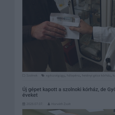
,
,
,
Szolnok
egészségügy
hálapénz
hetényi géza kórház
k
Új gépet kapott a szolnoki kórház, de Gy
éveket
2026.07.07.
Horváth Zsolt