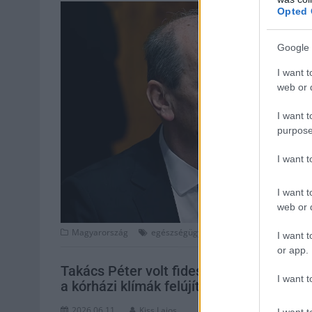
Opted 
Google 
I want t
web or d
I want t
purpose
I want 
I want t
web or d
,
,
Magyarország
egészségügy
hegedűs zsolt
reform
I want t
or app.
Takács Péter volt fideszes államtitkár el
I want t
a kórházi klímák felújítására
2026.06.11.
Kiss Lajos
I want t