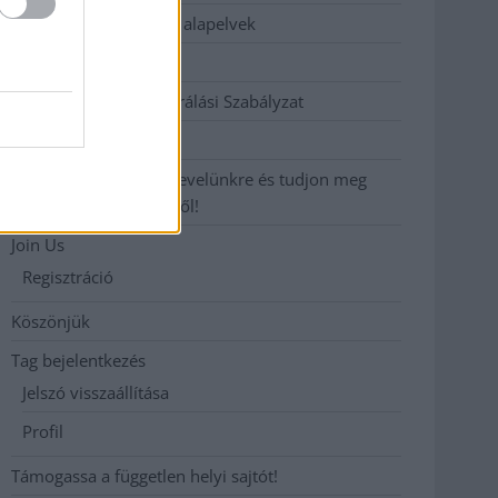
Etikai és függetlenségi alapelvek
Hirdetési árak
Hozzászólási és Moderálási Szabályzat
Impresszum
Iratkozzon fel heti hírlevelünkre és tudjon meg
még többet megyénkről!
Join Us
Regisztráció
Köszönjük
Tag bejelentkezés
Jelszó visszaállítása
Profil
Támogassa a független helyi sajtót!