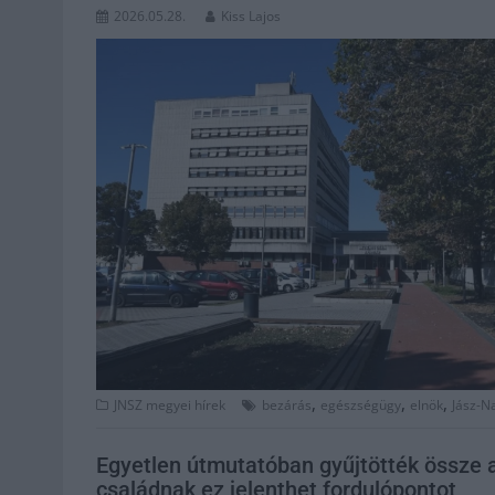
2026.05.28.
Kiss Lajos
,
,
,
JNSZ megyei hírek
bezárás
egészségügy
elnök
Jász-N
Egyetlen útmutatóban gyűjtötték össze a 
családnak ez jelenthet fordulópontot