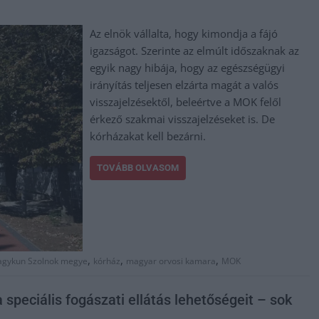
Az elnök vállalta, hogy kimondja a fájó
igazságot. Szerinte az elmúlt időszaknak az
egyik nagy hibája, hogy az egészségügyi
irányítás teljesen elzárta magát a valós
visszajelzésektől, beleértve a MOK felől
érkező szakmai visszajelzéseket is. De
kórházakat kell bezárni.
TOVÁBB OLVASOM
,
,
,
agykun Szolnok megye
kórház
magyar orvosi kamara
MOK
speciális fogászati ellátás lehetőségeit – sok