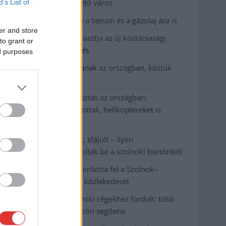
Szolnok mennyire élhető város
B’s List of
Pénteken újra csökken a benzin és a gázolaj ára is
er and store
Napokon belül megválasztja az új köztársasági
to grant or
elnököt az Országgyűlés
ed purposes
Kiterjedt tüzek pusztítanak az országban, köztük
Karcagon
Harmadfokú hőségriasztás az országban:
Szolnokon klímát javítottak, helikoptereket is
bevetettek a tüzeknél
A zárkában rosszul lett, elájult – ilyen
körülményekről számoltak be a szolnoki börtönből
Váratlan fennakadás borította fel a Szolnok–
Kecskemét vasútvonal közlekedését
A polgármester a szolnoki cégekhez fordult: több
száz elbocsátott dolgozón segítene