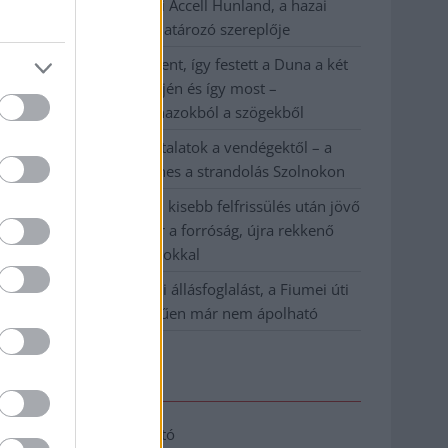
Csődbe ment a tószegi Accell Hunland, a hazai
kerékpárgyártás meghatározó szereplője
Egyszer fent, egyszer lent, így festett a Duna a két
évvel ezelőtti árvíz idején és így most –
fotógyűjtemény ugyanazokból a szögekből
Ilyenek eddig a tapasztalatok a vendégektől – a
hőhullám miatt ingyenes a strandolás Szolnokon
Nem biztató: a hétvégi kisebb felfrissülés után jövő
héten megint visszatér a forróság, újra rekkenő
hőség jön, akár 38 fokokkal
Közzétették a szakértői állásfoglalást, a Fiumei úti
fák többsége szakszerűen már nem ápolható
Elérhetőség
Adatkezelési tájékoztató