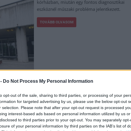
kórházban, miután egy fontos diagnosztikai
eszköznél műszaki probléma jelentkezett.
TOVÁBB OLVASOM
 -
Do Not Process My Personal Information
,
,
,
z
kórház
mr-vizsgálat
Szolnok
to opt-out of the sale, sharing to third parties, or processing of your per
formation for targeted advertising by us, please use the below opt-out s
ban, hálapénz elfogadásával gyanúsítanak egy
r selection. Please note that after your opt-out request is processed y
eing interest-based ads based on personal information utilized by us or
disclosed to third parties prior to your opt-out. You may separately opt-
losure of your personal information by third parties on the IAB’s list of
Gyanúsítottként hallgattak ki egy szolnoki