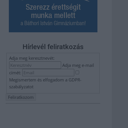
Hírlevél feliratkozás
Adja meg keresztnevét:
Adja meg e-mail
címét:
Megismertem és elfogadom a
GDPR-
szabályzat
ot
Nem szeretne lemaradni semmiről? Csak egy kattintás, és
hírlevelünk a legfrissebb információkkal és exkluzív
tartalmakkal hétről hétre postaládájába érkezik!