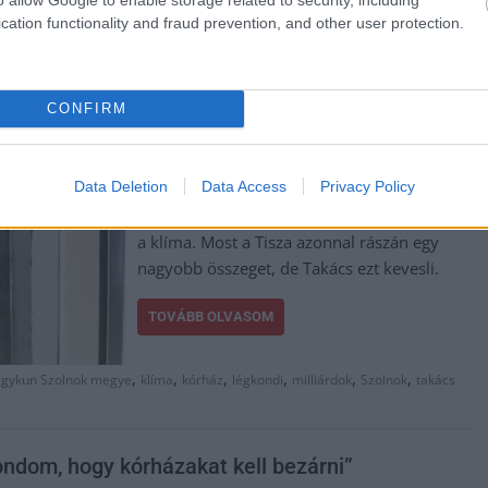
cation functionality and fraud prevention, and other user protection.
Négy éven át az egészségügyért felelt a
botrányok által elég sűrűn övezett Takács
Péter, a közegészségügy pedig minden
eddigi állapotánál mélyebbre süllyedt. Ennek
CONFIRM
csak egy része volt, hogy az egészségügyi
intézményekben sokszor meg lehetett főni
Data Deletion
Data Access
Privacy Policy
orvosoknak és betegeknek egyaránt, mert
nem volt, vagy nem működött megfelelően
a klíma. Most a Tisza azonnal rászán egy
nagyobb összeget, de Takács ezt kevesli.
TOVÁBB OLVASOM
,
,
,
,
,
,
agykun Szolnok megye
klíma
kórház
légkondi
milliárdok
Szolnok
takács
ondom, hogy kórházakat kell bezárni”