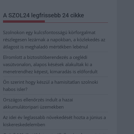
A SZOL24 legfrissebb 24 cikke
Szolnokon egy kulcsfontosságú körforgalmat
részlegesen lezárnak a napokban, a közlekedés az
átlagost is meghaladó mértékben lebénul
Elromlott a biztosítóberendezés a ceglédi
vasútvonalon, alapos késések alakultak ki a
menetrendhez képest, kimaradás is előfordult
Ön szerint hogy készül a hamisítatlan szolnoki
habos isler?
Országos ellenőrzés indult a hazai
akkumulátoripari üzemekben
Az idei év leglassabb növekedését hozta a június a
kiskereskedelemben