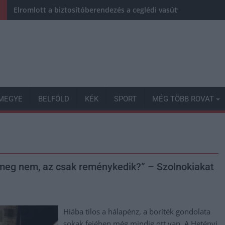
Elromlott a biztosítóberendezés a ceglédi vasútvonalon, alap
MEGYE
BELFÖLD
KÉK
SPORT
MÉG TÖBB ROVAT
ki meg nem, az csak reménykedik?” – Szolnokiakat
Hiába tilos a hálapénz, a boríték gondolata
sokak fejében még mindig ott van. A Hetényi