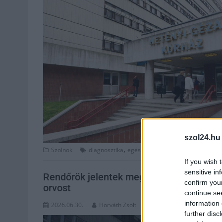
szol24.hu
,
,
Szolnok
diagnosztika
egészségügy
hetényi géza kórhá
If you wish 
sensitive in
Rendőrök jelentek meg a Hetényi Kórház
confirm you
orvost
continue se
information 
2026.06.30.
Horváth Zsolt
further disc