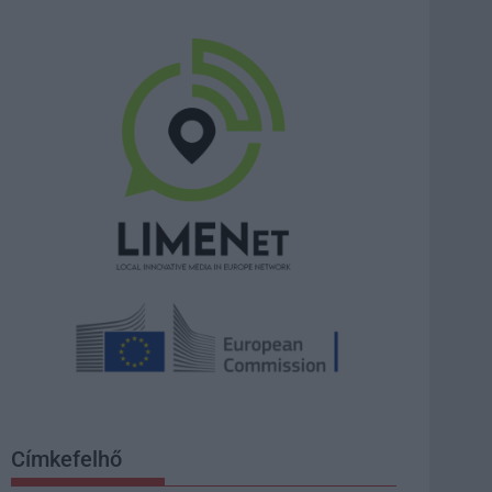
Címkefelhő