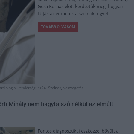
Géza Kórház előtt kérdeztük meg, hogyan
látják az emberek a szolnoki ügyet.
TOVÁBB OLVASOM
,
,
,
,
ardiológia
rendőrség
sz24
Szolnok
vesztegetés
örfi Mihály nem hagyta szó nélkül az elmúlt
Fontos diagnosztikai eszközzel bővült a