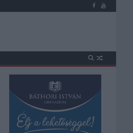
os késések alakultak ki a menetrendhez képest, kimaradás is előf