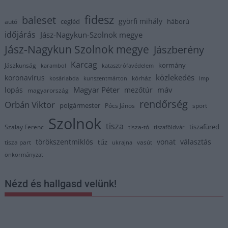
fidesz
baleset
györfi mihály
cegléd
háború
autó
időjárás
Jász-Nagykun-Szolnok megye
Jász-Nagykun Szolnok megye
Jászberény
Karcag
kormány
Jászkunság
karambol
katasztrófavédelem
közlekedés
koronavírus
kórház
kosárlabda
kunszentmárton
lmp
Magyar Péter
máv
lopás
mezőtúr
magyarország
rendőrség
Orbán Viktor
polgármester
Pócs János
sport
Szolnok
tisza
tiszafüred
Szalay Ferenc
tisza-tó
tiszaföldvár
törökszentmiklós
vonat
választás
tűz
tisza part
vasút
ukrajna
önkormányzat
Nézd és hallgasd velünk!