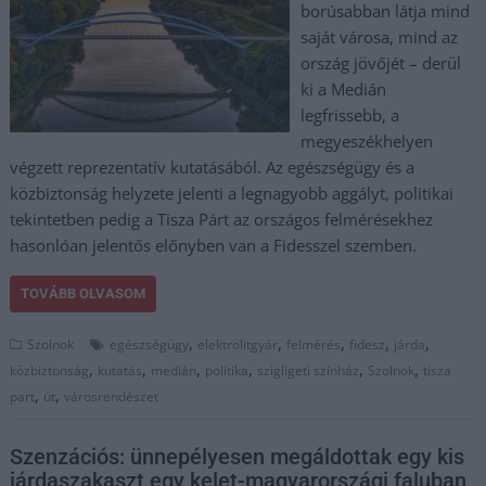
borúsabban látja mind
saját városa, mind az
ország jövőjét – derül
ki a Medián
legfrissebb, a
megyeszékhelyen
végzett reprezentatív kutatásából. Az egészségügy és a
közbiztonság helyzete jelenti a legnagyobb aggályt, politikai
tekintetben pedig a Tisza Párt az országos felmérésekhez
hasonlóan jelentős előnyben van a Fidesszel szemben.
TOVÁBB OLVASOM
,
,
,
,
,
Szolnok
egészségügy
elektrolitgyár
felmérés
fidesz
járda
,
,
,
,
,
,
közbiztonság
kutatás
medián
politika
szigligeti színház
Szolnok
tisza
,
,
part
út
városrendészet
Szenzációs: ünnepélyesen megáldottak egy kis
járdaszakaszt egy kelet-magyarországi faluban