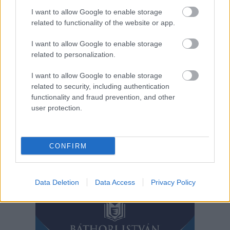
munkálatok, ahol az
I want to allow Google to enable storage
úttestet és a járdát
related to functionality of the website or app.
rendbe teszik, valamint
új parkolóhelyeket
I want to allow Google to enable storage
alakítanak ki. A Nagy
related to personalization.
Imre körúton azonban
az ígéretek ellenére sem folytatták a munkát.
I want to allow Google to enable storage
related to security, including authentication
functionality and fraud prevention, and other
TOVÁBB OLVASOM
user protection.
,
,
,
,
,
Szolnok
járda
munkálatok
nagy imre körút
parkoló
Szalay Ferenc
,
,
Szolnok
tomori pál utca
útépítés
CONFIRM
Bejegyzés
Régebbi bejegyzések
navigáció
Data Deletion
Data Access
Privacy Policy