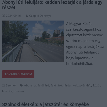
Abonyi úti felüljáró: kedden lezárják a járda egy
részét
2024.09.16.
Czapkó Dorottya
A Magyar Közút
szerkesztőségünkhöz
eljuttatott közleménye
szerint majdnem egy
egész napra lezárják az
Abonyi úti felüljárót,
hogy kijavítsák a
burkolathibákat.
TOVÁBB OLVASOM
,
,
,
,
,
Szolnok
Abonyi úti felüljáró
felüljáró
járda
Kolozsvári-híd
közút
,
lezárás
Szolnok
Szolnoki életkép: a játszótér és környéke