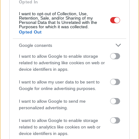
Opted In
Budai Lóránt,
Jászberény
I want to opt-out of Collection, Use,
Retention, Sale, and/or Sharing of my
polgármestere, az
Personal Data that Is Unrelated with the
Purposes for which it was collected.
elmúlt héten
Opted Out
befejeződött a
Szentkúti téri
Google consents
templomkertben
I want to allow Google to enable storage
található járda felújítása.
related to advertising like cookies on web or
device identifiers in apps.
TOVÁBB OLVASOM
I want to allow my user data to be sent to
,
,
JNSZ megyei hírek
járda
Jászberény
templom
Google for online advertising purposes.
I want to allow Google to send me
Egy jó és egy rossz hír a szolnoki útépítésekről
personalized advertising.
2024.03.04.
Kiss Lajos
I want to allow Google to enable storage
Az egyik utcában
related to analytics like cookies on web or
megkezdődtek a
device identifiers in apps.