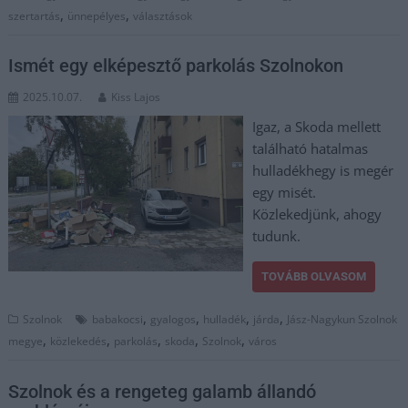
,
,
szertartás
ünnepélyes
választások
Ismét egy elképesztő parkolás Szolnokon
2025.10.07.
Kiss Lajos
Igaz, a Skoda mellett
található hatalmas
hulladékhegy is megér
egy misét.
Közlekedjünk, ahogy
tudunk.
TOVÁBB OLVASOM
,
,
,
,
Szolnok
babakocsi
gyalogos
hulladék
járda
Jász-Nagykun Szolnok
,
,
,
,
,
megye
közlekedés
parkolás
skoda
Szolnok
város
Szolnok és a rengeteg galamb állandó