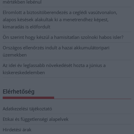
mértékben lebénul
Elromlott a biztosítóberendezés a ceglédi vasútvonalon,
alapos késések alakultak ki a menetrendhez képest,
kimaradás is előfordult
Ön szerint hogy készül a hamisítatlan szolnoki habos isler?
Országos ellenőrzés indult a hazai akkumulátoripari
üzemekben
Az idei év leglassabb növekedését hozta a június a
kiskereskedelemben
Elérhetőség
Adatkezelési tájékoztató
Etikai és függetlenségi alapelvek
Hirdetési árak