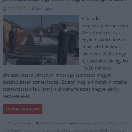
2026.01.27.
Kiss Lajos
A fejlődés
megkérdőjelezhetetlen.
Ősszel még csak az
egyik miskolci fideszes
képviselő hatalmas
sikerként tálalta, hogy
újraaszfaltoztak egy kb
15-20 méteres
járdaszakaszt a városban, most egy szomszéd megyei
kistelepülésen szintet léptek. Ezúttal meg is áldották hivatalos
szertartással a felújított kis járdát a fideszes megyei elnök
részvételével.
TOVÁBB OLVASOM
,
,
,
,
Magyarország
borsod-abaúj-zemplén megye
egyház
fidesz
járda
,
,
,
,
,
Jász-Nagykun Szolnok megye
közgyűlés
megáld
megyei elnök
szakasz