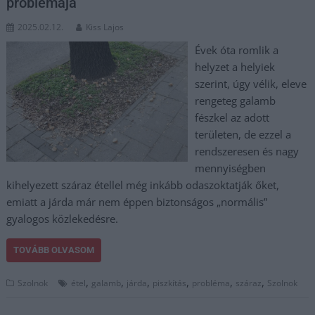
problémája
2025.02.12.
Kiss Lajos
Évek óta romlik a
helyzet a helyiek
szerint, úgy vélik, eleve
rengeteg galamb
fészkel az adott
területen, de ezzel a
rendszeresen és nagy
mennyiségben
kihelyezett száraz étellel még inkább odaszoktatják őket,
emiatt a járda már nem éppen biztonságos „normális”
gyalogos közlekedésre.
TOVÁBB OLVASOM
,
,
,
,
,
,
Szolnok
étel
galamb
járda
piszkítás
probléma
száraz
Szolnok