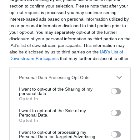
előbb-utóbb
section to confirm your selection. Please note that after your
betévedünk egy olyan
opt-out request is processed you may continue seeing
interest-based ads based on personal information utilized by
utcába, ahol a járda
us or personal information disclosed to third parties prior to
gyalogos közlekedésre
your opt-out. You may separately opt-out of the further
is alig-alig alkalmas,
disclosure of your personal information by third parties on the
kerekesszékkel,
IAB’s list of downstream participants. This information may
babakocsival pedig megugorhatatlan akadály. Szolnok sajnos
also be disclosed by us to third parties on the
IAB’s List of
ebben a tekintetben sem jeleskedik.
Downstream Participants
that may further disclose it to other
third parties.
TOVÁBB OLVASOM
Please note that this website/app uses one or more Google
Personal Data Processing Opt Outs
services and may gather and store information including but
,
,
,
,
,
Szolnok
állapot
babakocsi
balesetveszélyes
felújítás
járda
not limited to your visit or usage behaviour. You may click to
I want to opt-out of the Sharing of my
,
,
personal data.
Szolnok
úttest
városvezetés
grant or deny consent to Google and its third-party tags to
Opted In
use your data for below specified purposes in below Google
consent section.
Elkészült a járda a jászberényi Szentkúti téri
I want to opt-out of the Sale of my
Personal Data.
templomkertben
Opted In
2024.03.09.
szol24.hu
I want to opt-out of processing my
Personal Data for Targeted Advertising.
Jó hírről számolt be