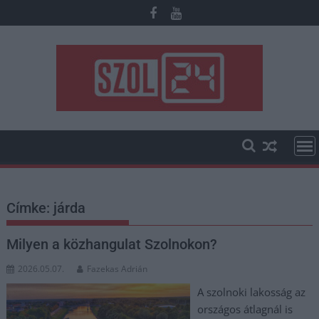
Skip
to
content
Címke:
járda
Milyen a közhangulat Szolnokon?
2026.05.07.
Fazekas Adrián
A szolnoki lakosság az
országos átlagnál is