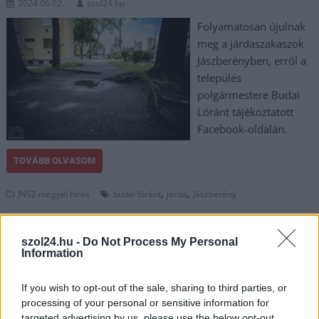
2024.06.02.
szol24.hu
Folyamatosan újulnak
meg a járdaszakaszok
Jászberényben, erről a
település
polgármestere Budai
Lóránt tájékoztatott
Facebook-oldalán.
TOVÁBB OLVASOM
,
,
JNSZ megyei hírek
budai lóránt
járda
Jászberény
Szolnokon nemcsak az úttestek, de a járdák is
szol24.hu -
Do Not Process My Personal
rendkívül elhanyagoltak és balesetveszélyesek
Information
2024.05.04.
Kiss Lajos
If you wish to opt-out of the sale, sharing to third parties, or
Szinte bármelyik
processing of your personal or sensitive information for
irányba indulunk el,
targeted advertising by us, please use the below opt-out