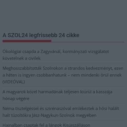
Nem szeretne lemaradni semmiről? Csak egy kattintás, és hírlevelünk a
legfrissebb információkkal és exkluzív tartalmakkal hétről hétre
postaládájába érkezik!
A SZOL24 legfrissebb 24 cikke
Ökológiai csapda a Zagyvánál, kormányzati vizsgálatot
követelnek a civilek
Meghosszabbították Szolnokon a strandos kedvezményt, ezen
a héten is ingyen csobbanhatunk – nem mindenki örül ennek
(VIDEÓVAL)
A magyarok közel harmadának teljesen kiürül a kasszája
hónap végére
Néma tisztelgéssel és szirénaszóval emlékeztek a hősi halált
halt tűzoltókra Jász-Nagykun-Szolnok megyében
Hajnalban csaptak fel a lángok Kisújszálláson