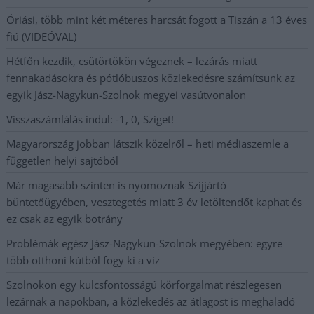
Óriási, több mint két méteres harcsát fogott a Tiszán a 13 éves
fiú (VIDEÓVAL)
Hétfőn kezdik, csütörtökön végeznek – lezárás miatt
fennakadásokra és pótlóbuszos közlekedésre számítsunk az
egyik Jász-Nagykun-Szolnok megyei vasútvonalon
Visszaszámlálás indul: -1, 0, Sziget!
Magyarország jobban látszik közelről – heti médiaszemle a
független helyi sajtóból
Már magasabb szinten is nyomoznak Szijjártó
büntetőügyében, vesztegetés miatt 3 év letöltendőt kaphat és
ez csak az egyik botrány
Problémák egész Jász-Nagykun-Szolnok megyében: egyre
több otthoni kútból fogy ki a víz
Szolnokon egy kulcsfontosságú körforgalmat részlegesen
lezárnak a napokban, a közlekedés az átlagost is meghaladó