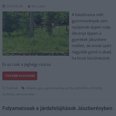
2024.06.08.
Kiss Lajos
A hatalmasra nőtt
gyomnövények sem
nyújtanak éppen szép
látványt éppen a
gyerekek játszótere
mellett, de ennél azért
nagyobb gond is akad,
ha kicsit körülnézünk.
És ez csak a jéghegy csúcsa.
TOVÁBB OLVASOM
,
,
,
,
,
,
Szolnok
állapot
gaz
gyomnövény
járda
játszótér
környék
,
Szolnok
városvezetés
Folyamatosak a járdafelújítások Jászberényben