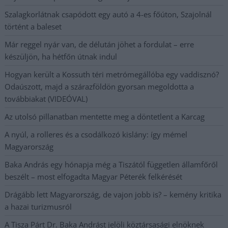
Szalagkorlátnak csapódott egy autó a 4-es főúton, Szajolnál
történt a baleset
Már reggel nyár van, de délután jöhet a fordulat – erre
készüljön, ha hétfőn útnak indul
Hogyan került a Kossuth téri metrómegállóba egy vaddisznó?
Odaúszott, majd a szárazföldön gyorsan megoldotta a
továbbiakat (VIDEÓVAL)
Az utolsó pillanatban mentette meg a döntetlent a Karcag
A nyúl, a rolleres és a csodálkozó kislány: így mémel
Magyarország
Baka András egy hónapja még a Tiszától független államfőről
beszélt – most elfogadta Magyar Péterék felkérését
Drágább lett Magyarország, de vajon jobb is? – kemény kritika
a hazai turizmusról
A Tisza Párt Dr. Baka Andrást jelöli köztársasági elnöknek