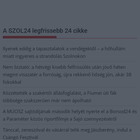
legfrissebb információkkal és exkluzív tartalmakkal hétről hétre
postaládájába érkezik!
A SZOL24 legfrissebb 24 cikke
Ilyenek eddig a tapasztalatok a vendégektől – a hőhullám
miatt ingyenes a strandolás Szolnokon
Nem biztató: a hétvégi kisebb felfrissülés után jövő héten
megint visszatér a forróság, újra rekkenő hőség jön, akár 38
fokokkal
Közzétették a szakértői állásfoglalást, a Fiumei úti fák
többsége szakszerűen már nem ápolható
A MÚOSZ sajtódíjának második helyét nyerte el a Borsod24 és
a Paraméter közös riportfilmje a Sajó szennyezéséről
Tánccal, zeneszóval és vásárral telik meg Jászberény, indul a
Csángó Fesztivál