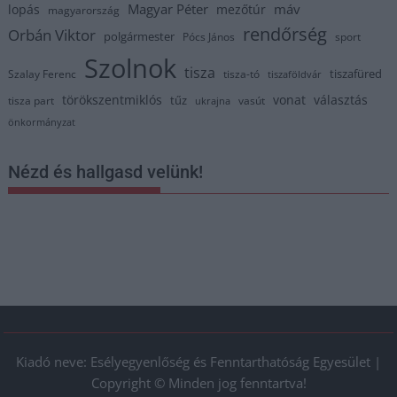
Magyar Péter
máv
lopás
mezőtúr
magyarország
rendőrség
Orbán Viktor
polgármester
Pócs János
sport
Szolnok
tisza
tiszafüred
Szalay Ferenc
tisza-tó
tiszaföldvár
törökszentmiklós
vonat
választás
tűz
tisza part
vasút
ukrajna
önkormányzat
Nézd és hallgasd velünk!
Kiadó neve: Esélyegyenlőség és Fenntarthatóság Egyesület |
Copyright © Minden jog fenntartva!