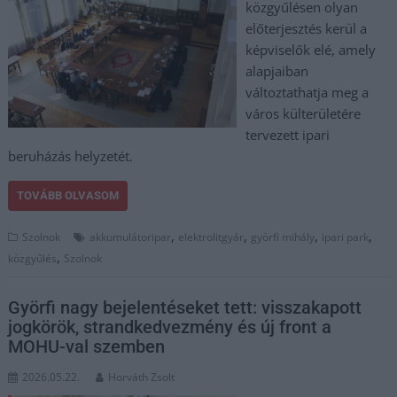
közgyűlésen olyan
előterjesztés kerül a
képviselők elé, amely
alapjaiban
változtathatja meg a
város külterületére
tervezett ipari
beruházás helyzetét.
TOVÁBB OLVASOM
,
,
,
,
Szolnok
akkumulátoripar
elektrolitgyár
györfi mihály
ipari park
,
közgyűlés
Szolnok
Györfi nagy bejelentéseket tett: visszakapott
jogkörök, strandkedvezmény és új front a
MOHU-val szemben
2026.05.22.
Horváth Zsolt