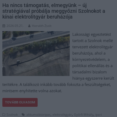
Ha nincs támogatás, elmegyünk – új
stratégiával próbálja meggyőzni Szolnokot a
kínai elektrolitgyár beruházója
2026.05.21.
Horváth Zsolt
Lakossági egyeztetést
tartott a Szolnok mellé
tervezett elektrolitgyár
beruházója, ahol a
környezetvédelem, a
politikai ellenállás és a
társadalmi bizalom
hiánya egyszerre került
terítékre. A találkozó inkább tovább fokozta a feszültségeket,
mintsem enyhítette volna azokat.
TOVÁBB OLVASOM
,
,
,
Szolnok
akkumulátoripar
elektrolitgyár
Győrfi Mihály
ipari