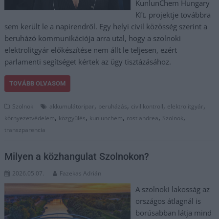
KunlunChem Hungary
Kft. projektje továbbra
sem került le a napirendről. Egy helyi civil közösség szerint a
beruházó kommunikációja arra utal, hogy a szolnoki
elektrolitgyár előkészítése nem állt le teljesen, ezért
parlamenti segítséget kértek az ügy tisztázásához.
TOVÁBB OLVASOM
,
,
,
,
Szolnok
akkumulátoripar
beruházás
civil kontroll
elektrolitgyár
,
,
,
,
,
környezetvédelem
közgyűlés
kunlunchem
rost andrea
Szolnok
transzparencia
Milyen a közhangulat Szolnokon?
2026.05.07.
Fazekas Adrián
A szolnoki lakosság az
országos átlagnál is
borúsabban látja mind