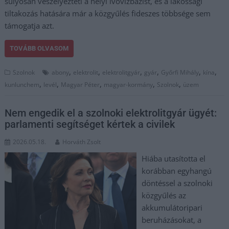
súlyosan veszélyezteti a helyi ivóvízbázist, és a lakossági
tiltakozás hatására már a közgyűlés fideszes többsége sem
támogatja azt.
TOVÁBB OLVASOM
,
,
,
,
,
,
Szolnok
abony
elektrolit
elektrolitgyár
gyár
Győrfi Mihály
kína
,
,
,
,
,
kunlunchem
levél
Magyar Péter
magyar-kormány
Szolnok
üzem
Nem engedik el a szolnoki elektrolitgyár ügyét:
parlamenti segítséget kértek a civilek
2026.05.18.
Horváth Zsolt
Hiába utasította el
korábban egyhangú
döntéssel a szolnoki
közgyűlés az
akkumulátoripari
beruházásokat, a