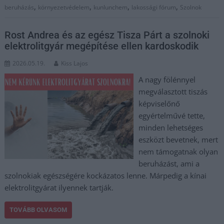
,
,
,
,
beruházás
környezetvédelem
kunlunchem
lakossági fórum
Szolnok
Rost Andrea és az egész Tisza Párt a szolnoki
elektrolitgyár megépítése ellen kardoskodik
2026.05.19.
Kiss Lajos
A nagy fölénnyel
megválasztott tiszás
képviselőnő
egyértelművé tette,
minden lehetséges
eszközt bevetnek, mert
nem támogatnak olyan
beruházást, ami a
szolnokiak egészségére kockázatos lenne. Márpedig a kínai
elektrolitgyárat ilyennek tartják.
TOVÁBB OLVASOM