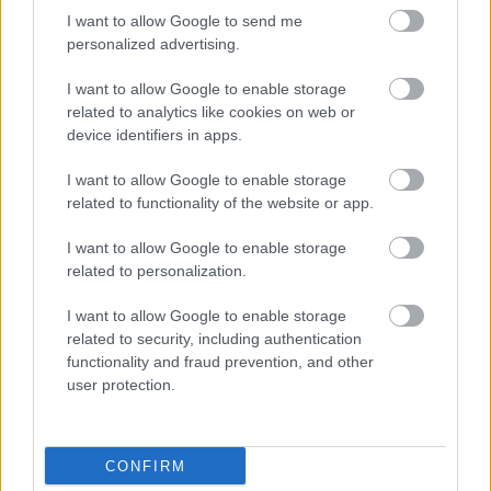
I want to allow Google to send me
legalábbis papíron.
personalized advertising.
TOVÁBB OLVASOM
I want to allow Google to enable storage
related to analytics like cookies on web or
,
,
,
,
Szolnok
beruházás
elektrolitgyár
környezetvédelem
közgyűlés
device identifiers in apps.
,
,
,
kunlunchem
NIPÜF
sz24
Szolnok
I want to allow Google to enable storage
related to functionality of the website or app.
Hatalmas áttörés: a szolnoki közgyűlés végül
megszavazta, nem lesz elektrolitgyár –
I want to allow Google to enable storage
döntöttek a Tiszaligeti Fürdőről is
related to personalization.
2026.04.29.
Kiss Lajos
I want to allow Google to enable storage
Korábban előfordult,
related to security, including authentication
hogy a fideszes
functionality and fraud prevention, and other
többség megvétózta,
user protection.
majd látszatmegoldás
született. Tizenöt
hónap kemény munka
CONFIRM
gyümölcse azonban