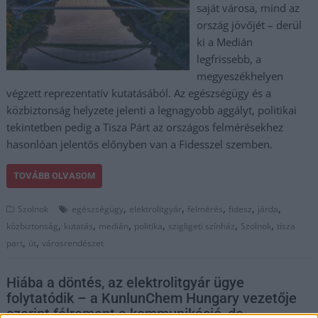
saját városa, mind az
ország jövőjét – derül
ki a Medián
legfrissebb, a
megyeszékhelyen
végzett reprezentatív kutatásából. Az egészségügy és a
közbiztonság helyzete jelenti a legnagyobb aggályt, politikai
tekintetben pedig a Tisza Párt az országos felmérésekhez
hasonlóan jelentős előnyben van a Fidesszel szemben.
TOVÁBB OLVASOM
,
,
,
,
,
Szolnok
egészségügy
elektrolitgyár
felmérés
fidesz
járda
,
,
,
,
,
,
közbiztonság
kutatás
medián
politika
szigligeti színház
Szolnok
tisza
,
,
part
út
városrendészet
Hiába a döntés, az elektrolitgyár ügye
folytatódik – a KunlunChem Hungary vezetője
szerint félrement a kommunikáció, de