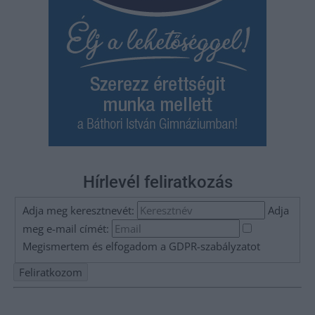
Hírlevél feliratkozás
Adja meg keresztnevét:
Adja
meg e-mail címét:
Megismertem és elfogadom a
GDPR-szabályzat
ot
Nem szeretne lemaradni semmiről? Csak egy kattintás, és hírlevelünk a