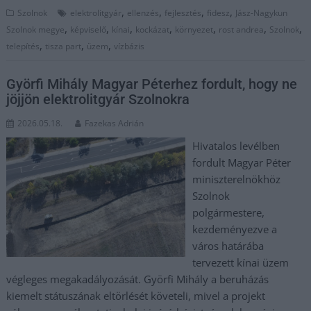
,
,
,
,
Szolnok
elektrolitgyár
ellenzés
fejlesztés
fidesz
Jász-Nagykun
,
,
,
,
,
,
,
Szolnok megye
képviselő
kínai
kockázat
környezet
rost andrea
Szolnok
,
,
,
telepítés
tisza part
üzem
vízbázis
Györfi Mihály Magyar Péterhez fordult, hogy ne
jöjjön elektrolitgyár Szolnokra
2026.05.18.
Fazekas Adrián
Hivatalos levélben
fordult Magyar Péter
miniszterelnökhöz
Szolnok
polgármestere,
kezdeményezve a
város határába
tervezett kínai üzem
végleges megakadályozását. Györfi Mihály a beruházás
kiemelt státuszának eltörlését követeli, mivel a projekt