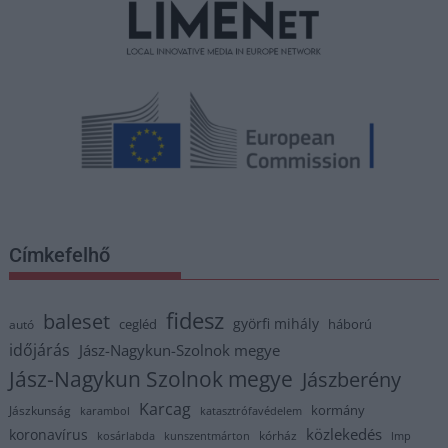
Címkefelhő
fidesz
baleset
györfi mihály
cegléd
háború
autó
időjárás
Jász-Nagykun-Szolnok megye
Jász-Nagykun Szolnok megye
Jászberény
Karcag
kormány
Jászkunság
karambol
katasztrófavédelem
közlekedés
koronavírus
kórház
kosárlabda
kunszentmárton
lmp