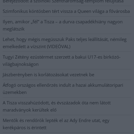
Befejeződött a szolnoki Szentháromság-templom felújítása
Szimfonikus köntösben tért vissza a Queen világa a fővárosba
Ilyen, amikor „fél” a Tisza – a durva csapadékhiány nagyon
meglátszik
Lehet, hogy mégis megússzuk Paks teljes leállítását, némileg
emelkedett a vízszint (VIDEÓVAL)
Tugyi Zétény ezüstérmet szerzett a bakui U17-es birkózó-
világbajnokságon
Jászberényben is korlátozásokat vezetnek be
Átfogó országos ellenőrzés indult a hazai akkumulátoripari
üzemekben
A Tisza visszahúzódott, és évszázadok óta nem látott
maradványok kerültek elő
Mentők és rendőrök lepték el az Ady Endre utat, egy
kerékpáros is érintett