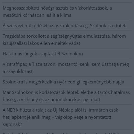
Meghosszabbított hőségriasztás és vízkorlátozások, a
mezőtúri kórházban leállt a klíma
Átszervezi működését az osztrák óriáscég, Szolnok is érintett
Tragédiába torkollott a segítségnyújtás elmulasztása, három
kisújszállási lakos ellen emeltek vádat
Hatalmas lángok csaptak fel Szolnokon
Vízitraffipax a Tisza-tavon: mostantól senki sem úszhatja meg
a száguldozást
Szolnokra is megérkezik a nyár eddigi legkeményebb napja
Már Szolnokon is korlátozások léptek életbe a tartós hatalmas
hőség, a vízhiány és az áramtakarékosság miatt
A NER kihúzta a talajt az Új Néplap alól is, immáron csak
hetilapként jelenik meg – végképp vége a nyomtatott
sajtónak?