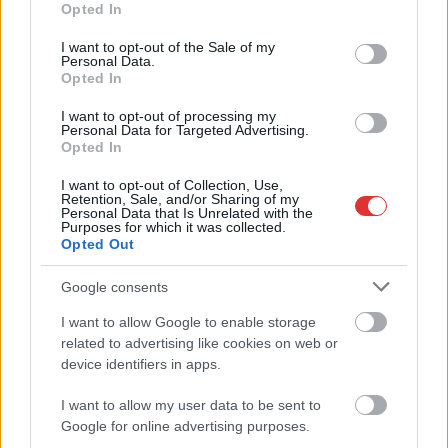
Opted In
,
,
,
,
kunlunchem
párbeszéd
szoljon
Szolnok
vezető
use your data for below specified purposes in below Google
consent section.
I want to opt-out of the Sale of my
Personal Data.
Titokban indult, botrány lett belőle, most már
Opted In
Szolnok önkormányzata is elutasítja
I want to opt-out of processing my
2026.04.30.
Horváth Zsolt
Personal Data for Targeted Advertising.
Opted In
Már jóval a hivatalos
bejelentés előtt terjedt
I want to opt-out of Collection, Use,
Retention, Sale, and/or Sharing of my
a hír Szolnokon, hogy
Personal Data that Is Unrelated with the
Purposes for which it was collected.
valami készül a város
Opted Out
határában, de
konkrétumok helyett
Google consents
sokáig csak találgatni
I want to allow Google to enable storage
tudott a lakosság. A
related to advertising like cookies on web or
helyi sajtó hónapokon át próbált információhoz jutni, kevés
device identifiers in apps.
sikerrel, miközben egy ponton még az is elhangzott, hogy
“akkumulátorgyár biztosan nem érkezik” – ehhez képest nem
I want to allow my user data to be sent to
sokkal később már egy kínai, oldatkeverő üzem érkezése
Google for online advertising purposes.
körvonalazódott. Most úgy tűnik, megszületett egy döntés –