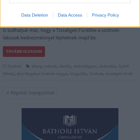
csak beérett (ehhez
könnyen lehet, hogy a tiszás kétharmadnak is köze van már)
Data Deletion
Data Access
Privacy Policy
és a szavazáson eldőlt, Szolnokra ne jöjjön elektrolitgyár. Azt
is tudhatjuk már, hogy a Tiszaligeti Fürdőbe a szolnoki
lakosok kedvezménnyel léphetnek majd be.
TOVÁBB OLVASOM
,
,
,
,
Szolnok
ahang szolnok
döntés
elektrolitgyár
elutasítás
Győrfi
,
,
,
,
Mihály
Jász-Nagykun Szolnok megye
közgyűlés
Szolnok
tiszaligeti fürdő
Bejegyzés
Régebbi bejegyzések
navigáció