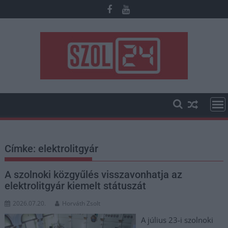
Skip
to
content
Címke:
elektrolitgyár
A szolnoki közgyűlés visszavonhatja az
elektrolitgyár kiemelt státuszát
2026.07.20.
Horváth Zsolt
A július 23-i szolnoki