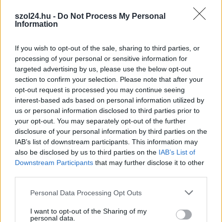
helyrehozzák
szol24.hu -
Do Not Process My Personal
Information
2026.05.03.
Vásárhelyi Gabriella
A szolnoki
If you wish to opt-out of the sale, sharing to third parties, or
elektrolitgyár körüli
processing of your personal or sensitive information for
vita új szakaszba
targeted advertising by us, please use the below opt-out
lépett. Miközben a
section to confirm your selection. Please note that after your
városi közgyűlés már
opt-out request is processed you may continue seeing
állást foglalt a
interest-based ads based on personal information utilized by
us or personal information disclosed to third parties prior to
beruházás ügyében, a
your opt-out. You may separately opt-out of the further
figyelem most egy friss
disclosure of your personal information by third parties on the
interjúra irányul, amelyben a projekt mögött álló cég vezetője
IAB’s list of downstream participants. This information may
szólalt meg. A Szoljon által készített beszélgetésben a
also be disclosed by us to third parties on the
IAB’s List of
beruházó igyekezett reagálni a felmerült kritikákra és tisztázni
Downstream Participants
that may further disclose it to other
a gyár terveit.
third parties.
Please note that this website/app uses one or more Google
Personal Data Processing Opt Outs
TOVÁBB OLVASOM
services and may gather and store information including but
not limited to your visit or usage behaviour. You may click to
I want to opt-out of the Sharing of my
,
,
,
,
,
Magyarország
döntés
elektrolitgyár
interjú
iroda
közgyűlés
personal data.
grant or deny consent to Google and its third-party tags to