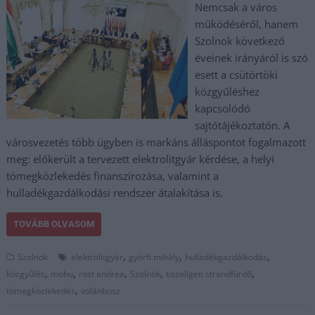
Nemcsak a város
működéséről, hanem
Szolnok következő
éveinek irányáról is szó
esett a csütörtöki
közgyűléshez
kapcsolódó
sajtótájékoztatón. A
városvezetés több ügyben is markáns álláspontot fogalmazott
meg: előkerült a tervezett elektrolitgyár kérdése, a helyi
tömegközlekedés finanszírozása, valamint a
hulladékgazdálkodási rendszer átalakítása is.
TOVÁBB OLVASOM
,
,
,
Szolnok
elektrolitgyár
györfi mihály
hulladékgazdálkodás
,
,
,
,
,
közgyűlés
mohu
rost andrea
Szolnok
tiszaligeti strandfürdő
,
tömegközlekedés
volánbusz