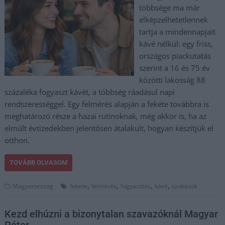
többsége ma már
elképzelhetetlennek
tartja a mindennapjait
kávé nélkül: egy friss,
országos piackutatás
szerint a 16 és 75 év
közötti lakosság 88
százaléka fogyaszt kávét, a többség ráadásul napi
rendszerességgel. Egy felmérés alapján a fekete továbbra is
meghatározó része a hazai rutinoknak, még akkor is, ha az
elmúlt évtizedekben jelentősen átalakult, hogyan készítjük el
otthon.
TOVÁBB OLVASOM
,
,
,
,
Magyarország
fekete
felmérés
fogyasztás
kávé
szokások
Kezd elhúzni a bizonytalan szavazóknál Magyar
Péter