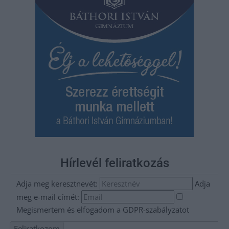
Hírlevél feliratkozás
Adja meg keresztnevét:
Adja
meg e-mail címét:
Megismertem és elfogadom a
GDPR-szabályzat
ot