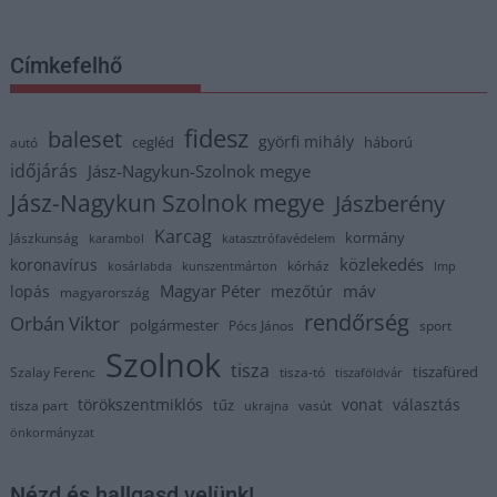
Címkefelhő
fidesz
baleset
györfi mihály
cegléd
háború
autó
időjárás
Jász-Nagykun-Szolnok megye
Jász-Nagykun Szolnok megye
Jászberény
Karcag
kormány
Jászkunság
karambol
katasztrófavédelem
közlekedés
koronavírus
kórház
kosárlabda
kunszentmárton
lmp
Magyar Péter
máv
lopás
mezőtúr
magyarország
rendőrség
Orbán Viktor
polgármester
Pócs János
sport
Szolnok
tisza
tiszafüred
Szalay Ferenc
tisza-tó
tiszaföldvár
törökszentmiklós
vonat
választás
tűz
tisza part
vasút
ukrajna
önkormányzat
Nézd és hallgasd velünk!