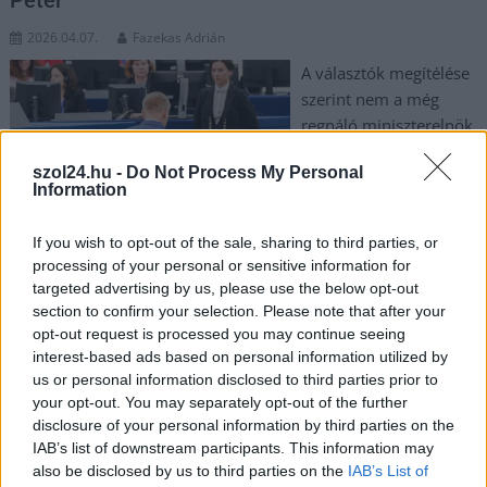
2026.04.07.
Fazekas Adrián
A választók megítélése
szerint nem a még
regnáló miniszterelnök
a legalkalmasabb jelölt
szol24.hu -
Do Not Process My Personal
a kormányfői posztra –
Information
derül ki a Republikon
Intézet legfrissebb,
If you wish to opt-out of the sale, sharing to third parties, or
márciusi felméréséből.
processing of your personal or sensitive information for
Bár a Tisza Párt elnöke vette át a vezetést a
targeted advertising by us, please use the below opt-out
szimpátiaversenyben, a kutatás rávilágít egy fontos
section to confirm your selection. Please note that after your
ellentmondásra is, ugyanis az Orbán Viktor mellett kitartók
opt-out request is processed you may continue seeing
interest-based ads based on personal information utilized by
jóval magabiztosabbak a döntésükben, mint a változást
us or personal information disclosed to third parties prior to
sürgetők.
your opt-out. You may separately opt-out of the further
disclosure of your personal information by third parties on the
TOVÁBB OLVASOM
IAB’s list of downstream participants. This information may
also be disclosed by us to third parties on the
IAB’s List of
,
,
,
,
Választások
felmérés
kutatás
Magyar Péter
magyarország