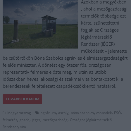
Azokban a megyékben
, ahol a mezőgazdasági
termelők többsége ezt
kérte, szüneteltetni
fogják az Országos
Jégkármérséklő
Rendszer (JÉGER)
működését – jelentette
be csütörtökön Bóna Szabolcs agrár- és élelmiszergazdaságért
felelős miniszter. A döntést egy ötezer fős, országosan
reprezentatív felmérés előzte meg, miután az utóbbi
időszakban heves lakossági és szakmai vita bontakozott ki a
berendezések feltételezett csapadékcsökkentő hatásáról.
TOVÁBB OLVASOM
,
,
,
,
,
Magyarország
agrárium
aszály
bóna szabolcs
csapadék
ESŐ
,
,
,
,
felmérés
gazda
jéger
mezőgazdaság
Országos Jégkármérséklő
,
Rendszer
vita