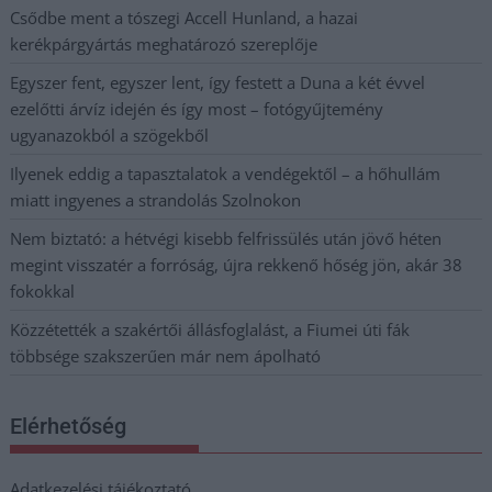
Csődbe ment a tószegi Accell Hunland, a hazai
kerékpárgyártás meghatározó szereplője
Egyszer fent, egyszer lent, így festett a Duna a két évvel
ezelőtti árvíz idején és így most – fotógyűjtemény
ugyanazokból a szögekből
Ilyenek eddig a tapasztalatok a vendégektől – a hőhullám
miatt ingyenes a strandolás Szolnokon
Nem biztató: a hétvégi kisebb felfrissülés után jövő héten
megint visszatér a forróság, újra rekkenő hőség jön, akár 38
fokokkal
Közzétették a szakértői állásfoglalást, a Fiumei úti fák
többsége szakszerűen már nem ápolható
Elérhetőség
Adatkezelési tájékoztató