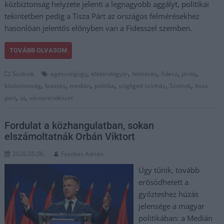
közbiztonság helyzete jelenti a legnagyobb aggályt, politikai
tekintetben pedig a Tisza Párt az országos felmérésekhez
hasonlóan jelentős előnyben van a Fidesszel szemben.
TOVÁBB OLVASOM
,
,
,
,
,
Szolnok
egészségügy
elektrolitgyár
felmérés
fidesz
járda
,
,
,
,
,
,
közbiztonság
kutatás
medián
politika
szigligeti színház
Szolnok
tisza
,
,
part
út
városrendészet
Fordulat a közhangulatban, sokan
elszámoltatnák Orbán Viktort
2026.05.06.
Fazekas Adrián
Úgy tűnik, tovább
erősödhetett a
győzteshez húzás
jelensége a magyar
politikában: a Medián