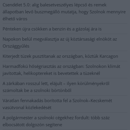
Csendélet 5.0: alig balesetveszélyes lépcső és remek
állapotban levő buszmegálló mutatja, hogy Szolnok mennyire
élhető város
Pénteken újra csökken a benzin és a gázolaj ára is
Napokon belül megválasztja az új köztársasági elnököt az
Országgyűlés
Kiterjedt tüzek pusztítanak az országban, köztük Karcagon
Harmadfokú hőségriasztás az országban: Szolnokon klímát
javítottak, helikoptereket is bevetettek a tüzeknél
A zárkában rosszul lett, elájult – ilyen körülményekről
számoltak be a szolnoki börtönből
Váratlan fennakadás borította fel a Szolnok–Kecskemét
vasútvonal közlekedését
A polgármester a szolnoki cégekhez fordult: több száz
elbocsátott dolgozón segítene