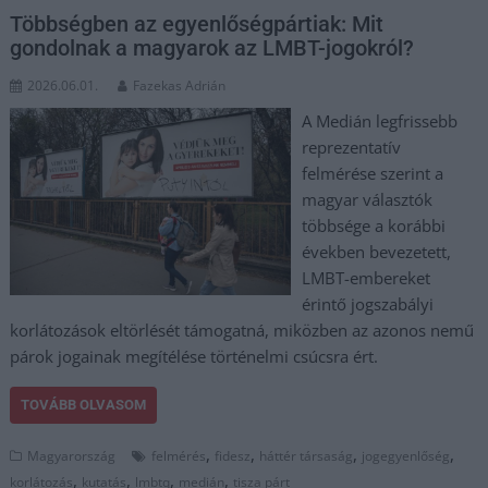
Többségben az egyenlőségpártiak: Mit
gondolnak a magyarok az LMBT-jogokról?
2026.06.01.
Fazekas Adrián
A Medián legfrissebb
reprezentatív
felmérése szerint a
magyar választók
többsége a korábbi
években bevezetett,
LMBT-embereket
érintő jogszabályi
korlátozások eltörlését támogatná, miközben az azonos nemű
párok jogainak megítélése történelmi csúcsra ért.
TOVÁBB OLVASOM
,
,
,
,
Magyarország
felmérés
fidesz
háttér társaság
jogegyenlőség
,
,
,
,
korlátozás
kutatás
lmbtq
medián
tisza párt