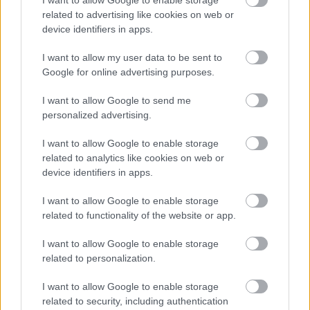
I want to allow Google to enable storage
tapasztalt. Pedig viszonylag gyakran fordulnak elő ilyen
related to advertising like cookies on web or
esetek: a lakosság közel kétharmadát érte már komolyabb,
device identifiers in apps.
akár több százezer forintos váratlan kiadás az elmúlt egy
évben és sokaknak gondot okoz önerőből kifizetni ezeket – a
I want to allow my user data to be sent to
többség viszont szégyenkezéssel élné meg, ha szeretteitől
Google for online advertising purposes.
kérne kölcsön.
I want to allow Google to send me
personalized advertising.
TOVÁBB OLVASOM
I want to allow Google to enable storage
,
,
,
,
Magyarország
anyagiak
felmérés
költségek
megtakarítás
related to analytics like cookies on web or
,
,
,
,
,
nehézségek
pénz
pénzügyek
tanácsok
tippek
váratlan kiadások
device identifiers in apps.
I want to allow Google to enable storage
A Fidesz bukásra készül Szolnokon?
related to functionality of the website or app.
2026.04.01.
Fazekas Adrián
I want to allow Google to enable storage
Hetek óta tapasztaljuk,
related to personalization.
hogy egymást követik
a friss
I want to allow Google to enable storage
mandátumbecslések és
related to security, including authentication