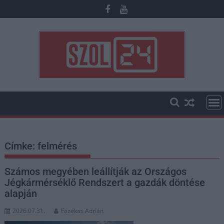
Skip
to
content
Címke:
felmérés
Számos megyében leállítják az Országos
Jégkármérséklő Rendszert a gazdák döntése
alapján
2026.07.31.
Fazekas Adrián