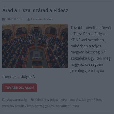
Árad a Tisza, szárad a Fidesz
2026.07.01.
Fazekas Adrián
Tovább növelte előnyét
a Tisza Párt a Fidesz–
KDNP-vel szemben,
miközben a teljes
magyar lakosság 67
százaléka úgy ítéli meg,
hogy az országban
jelenleg „jó irányba
mennek a dolgok”.
TOVÁBB OLVASOM
,
,
,
,
,
Magyarország
felmérés
fidesz
kdnp
kutatás
Magyar Péter
,
,
,
,
medián
Orbán Viktor
országgyűlés
parlament
tisza