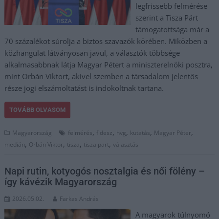
legfrissebb felmérése
szerint a Tisza Párt
támogatottsága már a
70 százalékot súrolja a biztos szavazók körében. Miközben a
közhangulat látványosan javul, a választók többsége
alkalmasabbnak látja Magyar Pétert a miniszterelnöki posztra,
mint Orbán Viktort, akivel szemben a társadalom jelentős
része jogi elszámoltatást is indokoltnak tartana.
TOVÁBB OLVASOM
,
,
,
,
,
Magyarország
felmérés
fidesz
hvg
kutatás
Magyar Péter
,
,
,
,
medián
Orbán Viktor
tisza
tisza part
választás
Napi rutin, kotyogós nosztalgia és női fölény –
így kávézik Magyarország
2026.05.02.
Farkas András
A magyarok túlnyomó