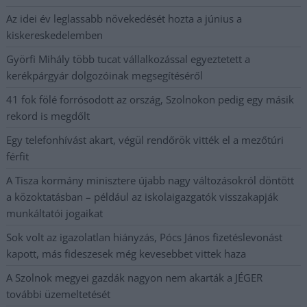
Az idei év leglassabb növekedését hozta a június a
kiskereskedelemben
Györfi Mihály több tucat vállalkozással egyeztetett a
kerékpárgyár dolgozóinak megsegítéséről
41 fok fölé forrósodott az ország, Szolnokon pedig egy másik
rekord is megdőlt
Egy telefonhívást akart, végül rendőrök vitték el a mezőtúri
férfit
A Tisza kormány minisztere újabb nagy változásokról döntött
a közoktatásban – például az iskolaigazgatók visszakapják
munkáltatói jogaikat
Sok volt az igazolatlan hiányzás, Pócs János fizetéslevonást
kapott, más fideszesek még kevesebbet vittek haza
A Szolnok megyei gazdák nagyon nem akarták a JÉGER
további üzemeltetését