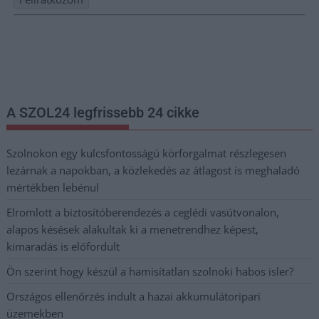
Nem szeretne lemaradni semmiről? Csak egy kattintás, és hírlevelünk a
legfrissebb információkkal és exkluzív tartalmakkal hétről hétre
postaládájába érkezik!
A SZOL24 legfrissebb 24 cikke
Szolnokon egy kulcsfontosságú körforgalmat részlegesen
lezárnak a napokban, a közlekedés az átlagost is meghaladó
mértékben lebénul
Elromlott a biztosítóberendezés a ceglédi vasútvonalon,
alapos késések alakultak ki a menetrendhez képest,
kimaradás is előfordult
Ön szerint hogy készül a hamisítatlan szolnoki habos isler?
Országos ellenőrzés indult a hazai akkumulátoripari
üzemekben