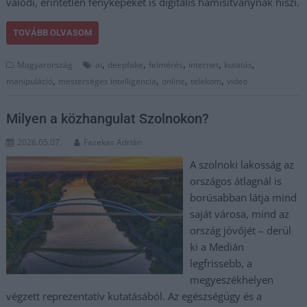
valódi, érintetlen fényképeket is digitális hamisítványnak hiszi.
TOVÁBB OLVASOM
,
,
,
,
,
Magyarország
ai
deepfake
felmérés
internet
kutatás
,
,
,
,
manipuláció
mesterséges intelligencia
online
telekom
video
Milyen a közhangulat Szolnokon?
2026.05.07.
Fazekas Adrián
A szolnoki lakosság az
országos átlagnál is
borúsabban látja mind
saját városa, mind az
ország jövőjét – derül
ki a Medián
legfrissebb, a
megyeszékhelyen
végzett reprezentatív kutatásából. Az egészségügy és a