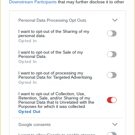
Downstream Participants
that may further disclose it to other
,
,
,
,
,
miniszterelnök
Orbán Viktor
országgyűlés
párt
republikon intézet
third parties.
választás
Please note that this website/app uses one or more Google
Personal Data Processing Opt Outs
services and may gather and store information including but
Pénztárcájuk mellett a magyarok idegeit is
not limited to your visit or usage behaviour. You may click to
I want to opt-out of the Sharing of my
personal data.
megviselik a váratlan kiadások
grant or deny consent to Google and its third-party tags to
Opted In
use your data for below specified purposes in below Google
2026.04.06.
szol24.hu
consent section.
I want to opt-out of the Sale of my
Personal Data.
Lerobbant autó, fűtés-
Opted In
meghibásodás vagy a
kerékpártároló
I want to opt-out of processing my
Personal Data for Targeted Advertising.
mégsem bizonyult
Opted In
biztonságosnak – az
ezekhez hasonló, nem
I want to opt-out of Collection, Use,
Retention, Sale, and/or Sharing of my
tervezett kiadások
Personal Data that Is Unrelated with the
Purposes for which it was collected.
nemcsak anyagilag, de
Opted Out
mentálisan is megterhelik a magyarokat. A Cofidis friss
kutatása alapján leginkább szorongást, tehetetlenséget és
Google consents
dühöt éreztek a károsultak, de volt, aki alvászavart is