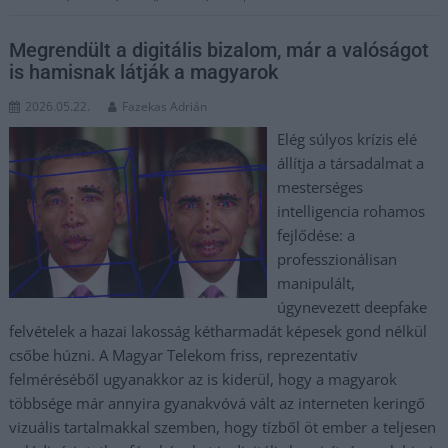
Megrendült a digitális bizalom, már a valóságot
is hamisnak látják a magyarok
2026.05.22.
Fazekas Adrián
Elég súlyos krízis elé
állítja a társadalmat a
mesterséges
intelligencia rohamos
fejlődése: a
professzionálisan
manipulált,
úgynevezett deepfake
felvételek a hazai lakosság kétharmadát képesek gond nélkül
csőbe húzni. A Magyar Telekom friss, reprezentatív
felméréséből ugyanakkor az is kiderül, hogy a magyarok
többsége már annyira gyanakvóvá vált az interneten keringő
vizuális tartalmakkal szemben, hogy tízből öt ember a teljesen