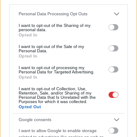
third parties.
Please note that this website/app uses one or more Google
Personal Data Processing Opt Outs
services and may gather and store information including but
not limited to your visit or usage behaviour. You may click to
I want to opt-out of the Sharing of my
personal data.
grant or deny consent to Google and its third-party tags to
Opted In
use your data for below specified purposes in below Google
consent section.
I want to opt-out of the Sale of my
Personal Data.
Opted In
I want to opt-out of processing my
Personal Data for Targeted Advertising.
Opted In
2026.08.05.
Horváth Zsolt
I want to opt-out of Collection, Use,
Hatalmas lángok csaptak fel Szolnokon
Retention, Sale, and/or Sharing of my
Personal Data that Is Unrelated with the
Nem indult nyugodtan a szerda reggel Szolnokon, ugyanis
Purposes for which it was collected.
egy nagy kiterjedésű tűzeset miatt több egységnek is...
Opted Out
Kék hírek
Google consents
I want to allow Google to enable storage
related to advertising like cookies on web or