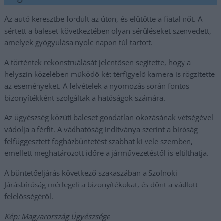
Az autó keresztbe fordult az úton, és elütötte a fiatal nőt. A
sértett a baleset következtében olyan sérüléseket szenvedett,
amelyek gyógyulása nyolc napon túl tartott.
A történtek rekonstruálását jelentősen segítette, hogy a
helyszín közelében működő két térfigyelő kamera is rögzítette
az eseményeket. A felvételek a nyomozás során fontos
bizonyítékként szolgáltak a hatóságok számára.
Az ügyészség közúti baleset gondatlan okozásának vétségével
vádolja a férfit. A vádhatóság indítványa szerint a bíróság
felfüggesztett fogházbüntetést szabhat ki vele szemben,
emellett meghatározott időre a járművezetéstől is eltilthatja.
A büntetőeljárás következő szakaszában a Szolnoki
Járásbíróság mérlegeli a bizonyítékokat, és dönt a vádlott
felelősségéről.
Kép: Magyarország Ügyészsége