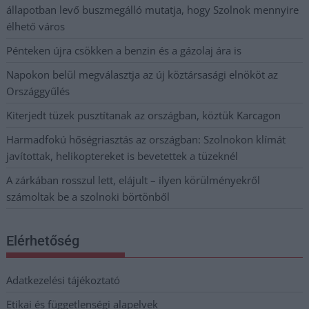
állapotban levő buszmegálló mutatja, hogy Szolnok mennyire
élhető város
Pénteken újra csökken a benzin és a gázolaj ára is
Napokon belül megválasztja az új köztársasági elnököt az
Országgyűlés
Kiterjedt tüzek pusztítanak az országban, köztük Karcagon
Harmadfokú hőségriasztás az országban: Szolnokon klímát
javítottak, helikoptereket is bevetettek a tüzeknél
A zárkában rosszul lett, elájult – ilyen körülményekről
számoltak be a szolnoki börtönből
Elérhetőség
Adatkezelési tájékoztató
Etikai és függetlenségi alapelvek