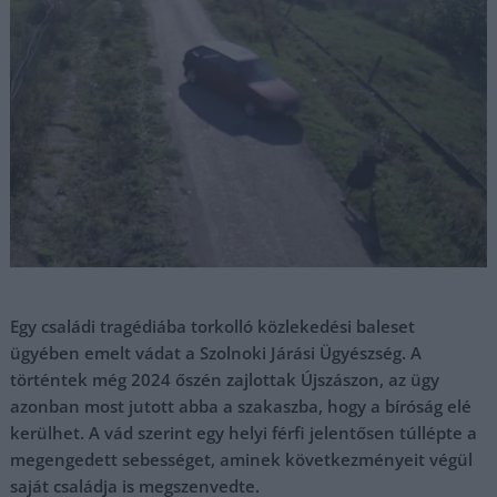
Egy családi tragédiába torkolló közlekedési baleset
ügyében emelt vádat a Szolnoki Járási Ügyészség. A
történtek még 2024 őszén zajlottak Újszászon, az ügy
azonban most jutott abba a szakaszba, hogy a bíróság elé
kerülhet. A vád szerint egy helyi férfi jelentősen túllépte a
megengedett sebességet, aminek következményeit végül
saját családja is megszenvedte.