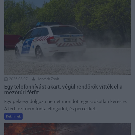
2026.08.07.
Horváth Zsolt
Egy telefonhívást akart, végül rendőrök vitték el a
mezőtúri férfit
Egy pékségi dolgozó nemet mondott egy szokatlan kérésre.
A férfi ezt nem tudta elfogadni, és percekkel...
Kék hírek