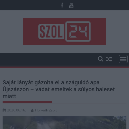
Skip
to
content
Saját lányát gázolta el a száguldó apa
Újszászon – vádat emeltek a súlyos baleset
miatt
2026.06.16.
Horváth Zsolt