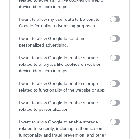
device identifiers in apps.
I want to allow my user data to be sent to
Google for online advertising purposes.
I want to allow Google to send me
personalized advertising.
I want to allow Google to enable storage
related to analytics like cookies on web or
device identifiers in apps.
I want to allow Google to enable storage
related to functionality of the website or app.
Hírlevél feliratkozás
I want to allow Google to enable storage
related to personalization.
Adja meg keresztnevét:
Adja
meg e-mail címét:
I want to allow Google to enable storage
related to security, including authentication
Megismertem és elfogadom a
GDPR-szabályzat
ot
functionality and fraud prevention, and other