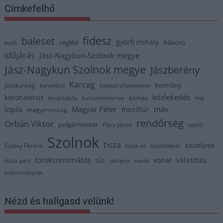
Címkefelhő
fidesz
baleset
györfi mihály
cegléd
háború
autó
időjárás
Jász-Nagykun-Szolnok megye
Jász-Nagykun Szolnok megye
Jászberény
Karcag
kormány
Jászkunság
karambol
katasztrófavédelem
közlekedés
koronavírus
kórház
kosárlabda
kunszentmárton
lmp
Magyar Péter
máv
lopás
mezőtúr
magyarország
rendőrség
Orbán Viktor
polgármester
Pócs János
sport
Szolnok
tisza
tiszafüred
Szalay Ferenc
tisza-tó
tiszaföldvár
törökszentmiklós
vonat
választás
tűz
tisza part
vasút
ukrajna
önkormányzat
Nézd és hallgasd velünk!