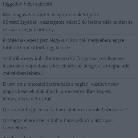
független helyi sajtóból
Már magasabb szinten is nyomoznak Szijjártó
büntetőügyében, vesztegetés miatt 3 év letöltendőt kaphat és
ez csak az egyik botrány
Problémák egész Jász-Nagykun-Szolnok megyében: egyre
több otthoni kútból fogy ki a víz
Szolnokon egy kulcsfontosságú körforgalmat részlegesen
lezárnak a napokban, a közlekedés az átlagost is meghaladó
mértékben lebénul
Elromlott a biztosítóberendezés a ceglédi vasútvonalon,
alapos késések alakultak ki a menetrendhez képest,
kimaradás is előfordult
Ön szerint hogy készül a hamisítatlan szolnoki habos isler?
Országos ellenőrzés indult a hazai akkumulátoripari
üzemekben