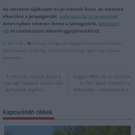
Ha szeretne tájékozott és jól értesült lenni, de messzire
elkerülné a propagandát,
iratkozzon fel hírlevelünkre
!
Amennyiben szívesen lenne a támogatónk,
kattintson
ide
és csatlakozzon adománygyűjtésünkhöz!
,
,
,
,
Kék hírek
baleset
bűnügy
Jász-Nagykun-Szolnok
közlekedés
,
,
,
,
,
közúti baleset
rendőrség
Szolnoki Járásbíróság
ügyészség
Újszász
vádemelés
Bejegyzés
Két kisfiú maradt árván a
Magyar Péter ’56-os beszéde
navigáció
karcagi házaspár halála után,
és Pócs János telefonja is
így tudunk segíteni
felborzolta a Parlamentet
Kapcsolódó cikkek