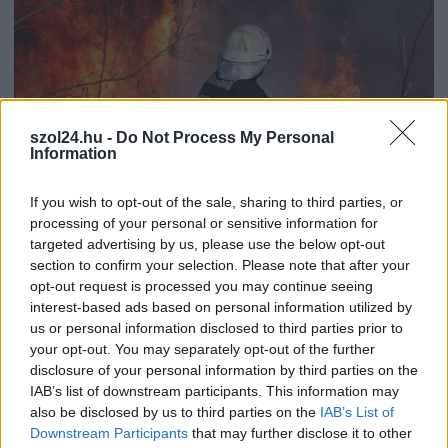
szol24.hu -
Do Not Process My Personal
Information
If you wish to opt-out of the sale, sharing to third parties, or
processing of your personal or sensitive information for
targeted advertising by us, please use the below opt-out
2026.08.06.
szol24.hu
section to confirm your selection. Please note that after your
Kiterjedt tüzek pusztítanak az országban, köztük
opt-out request is processed you may continue seeing
Karcagon
interest-based ads based on personal information utilized by
A rendkívüli hőség és az elhúzódó szárazság miatt
us or personal information disclosed to third parties prior to
your opt-out. You may separately opt-out of the further
országszerte tarló-, erdő- és bozóttüzekhez riasztják a
disclosure of your personal information by third parties on the
tűzoltókat....
IAB’s list of downstream participants. This information may
Kék hírek
also be disclosed by us to third parties on the
IAB’s List of
Downstream Participants
that may further disclose it to other