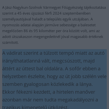
A Jász-Nagykun-Szolnok Vármegyei Főügyészség tájékoztatása
szerint a 45 éves újszászi férfi 2024 szeptemberében
személyautójával haladt a település egyik utcájában. A
nyomozás adatai alapján járműve sebessége a balesetet
megelőzően 86 és 95 kilométer per óra között volt, ami az
adott útszakaszon megengedettnél jóval magasabb értéknek
számított.
A vádirat szerint a túlzott tempó miatt az autó
irányíthatatlanná vált, megcsúszott, majd
áttért az úttest bal oldalára. A sofőr ebben a
helyzetben észlelte, hogy az út jobb szélén vele
szemben gyalogosan közlekedik a lánya.
Ekkor fékezni kezdett, a hirtelen manőver
azonban már nem tudta megakadályozni a
tragikus kimenetelű ütközést.