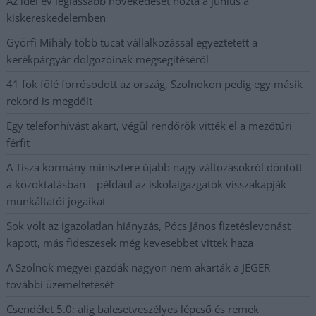
Az idei év leglassabb növekedését hozta a június a
kiskereskedelemben
Györfi Mihály több tucat vállalkozással egyeztetett a
kerékpárgyár dolgozóinak megsegítéséről
41 fok fölé forrósodott az ország, Szolnokon pedig egy másik
rekord is megdőlt
Egy telefonhívást akart, végül rendőrök vitték el a mezőtúri
férfit
A Tisza kormány minisztere újabb nagy változásokról döntött
a közoktatásban – például az iskolaigazgatók visszakapják
munkáltatói jogaikat
Sok volt az igazolatlan hiányzás, Pócs János fizetéslevonást
kapott, más fideszesek még kevesebbet vittek haza
A Szolnok megyei gazdák nagyon nem akarták a JÉGER
további üzemeltetését
Csendélet 5.0: alig balesetveszélyes lépcső és remek