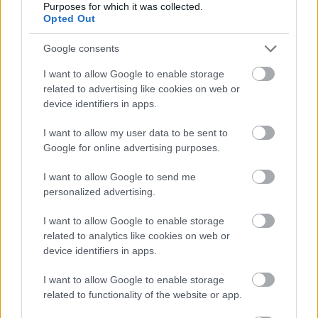
Purposes for which it was collected.
Opted Out
Google consents
Hírlevél feliratkozás
I want to allow Google to enable storage
Adja meg keresztnevét:
Adja
related to advertising like cookies on web or
meg e-mail címét:
device identifiers in apps.
Megismertem és elfogadom a
GDPR-szabályzat
ot
I want to allow my user data to be sent to
Google for online advertising purposes.
I want to allow Google to send me
Nem szeretne lemaradni semmiről? Csak egy kattintás, és hírlevelünk a
personalized advertising.
legfrissebb információkkal és exkluzív tartalmakkal hétről hétre
postaládájába érkezik!
I want to allow Google to enable storage
related to analytics like cookies on web or
device identifiers in apps.
A SZOL24 legfrissebb 24 cikke
I want to allow Google to enable storage
related to functionality of the website or app.
Már magasabb szinten is nyomoznak Szijjártó
büntetőügyében, vesztegetés miatt 3 év letöltendőt kaphat és