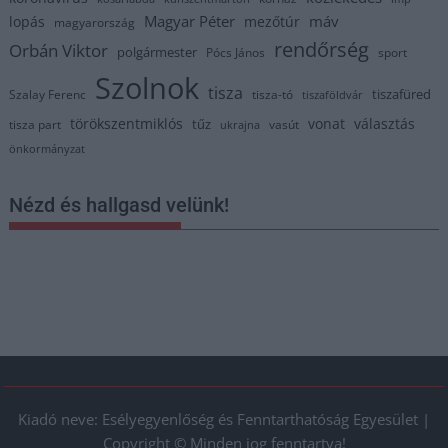
Magyar Péter
máv
lopás
mezőtúr
magyarország
rendőrség
Orbán Viktor
polgármester
Pócs János
sport
Szolnok
tisza
tiszafüred
Szalay Ferenc
tisza-tó
tiszaföldvár
törökszentmiklós
vonat
választás
tűz
tisza part
vasút
ukrajna
önkormányzat
Nézd és hallgasd velünk!
Kiadó neve: Esélyegyenlőség és Fenntarthatóság Egyesület |
Copyright © Minden jog fenntartva!