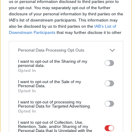
Csődbe ment a tószegi Accell Hunland, a hazai
us or personal information disclosed to third parties prior to
kerékpárgyártás meghatározó szereplője
your opt-out. You may separately opt-out of the further
disclosure of your personal information by third parties on the
Leállt a termelés a tószegi üzemben, miközben a holland
IAB’s list of downstream participants. This information may
anyavállalat fizetési haladékot kért. Az európai
also be disclosed by us to third parties on the
IAB’s List of
kerékpáripar...
Downstream Participants
that may further disclose it to other
JNSZ megyei hírek
third parties.
Please note that this website/app uses one or more Google
Personal Data Processing Opt Outs
services and may gather and store information including but
not limited to your visit or usage behaviour. You may click to
I want to opt-out of the Sharing of my
personal data.
grant or deny consent to Google and its third-party tags to
Opted In
use your data for below specified purposes in below Google
consent section.
I want to opt-out of the Sale of my
Personal Data.
Opted In
I want to opt-out of processing my
Personal Data for Targeted Advertising.
Opted In
I want to opt-out of Collection, Use,
Retention, Sale, and/or Sharing of my
Personal Data that Is Unrelated with the