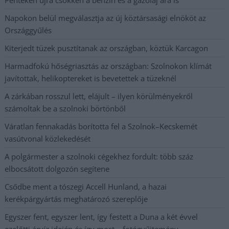
Napokon belül megválasztja az új köztársasági elnököt az
Országgyűlés
Kiterjedt tüzek pusztítanak az országban, köztük Karcagon
Harmadfokú hőségriasztás az országban: Szolnokon klímát
javítottak, helikoptereket is bevetettek a tüzeknél
A zárkában rosszul lett, elájult – ilyen körülményekről
számoltak be a szolnoki börtönből
Váratlan fennakadás borította fel a Szolnok–Kecskemét
vasútvonal közlekedését
A polgármester a szolnoki cégekhez fordult: több száz
elbocsátott dolgozón segítene
Csődbe ment a tószegi Accell Hunland, a hazai
kerékpárgyártás meghatározó szereplője
Egyszer fent, egyszer lent, így festett a Duna a két évvel
ezelőtti árvíz idején és így most – fotógyűjtemény