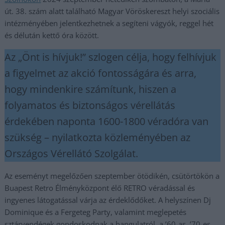
út. 38. szám alatt található Magyar Vöröskereszt helyi szociális
intézményében jelentkezhetnek a segíteni vágyók, reggel hét
és délután kettő óra között.
Az „Önt is hívjuk!” szlogen célja, hogy felhívjuk
a figyelmet az akció fontosságára és arra,
hogy mindenkire számítunk, hiszen a
folyamatos és biztonságos vérellátás
érdekében naponta 1600-1800 véradóra van
szükség – nyilatkozta közleményében az
Országos Vérellátó Szolgálat.
Az eseményt megelőzően szeptember ötödikén, csütörtökön a
Buapest Retro Élményközpont élő RETRO véradással és
ingyenes látogatással várja az érdeklődőket. A helyszínen Dj
Dominique és a Fergeteg Party, valamint meglepetés
sztárvendégek gondoskodnak a hangulatról, a ’60-as, ’70-es,