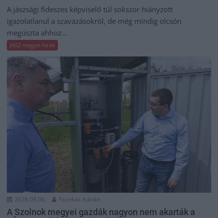
A jászsági fideszes képviselő túl sokszor hiányzott
igazolatlanul a szavazásokról, de még mindig olcsón
megúszta ahhoz...
JNSZ megyei hírek
2026.08.06.
Fazekas Adrián
A Szolnok megyei gazdák nagyon nem akarták a