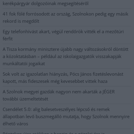
kerékpárgyár dolgozóinak megsegítéséről
41 fok fölé forrósodott az ország, Szolnokon pedig egy másik
rekord is megdőlt
Egy telefonhívást akart, végül rendőrök vitték el a mezőtúri
férfit
A Tisza kormány minisztere újabb nagy változásokról döntött
a közoktatásban – például az iskolaigazgatók visszakapják
munkáltatói jogaikat
Sok volt az igazolatlan hiányzás, Pócs János fizetéslevonást
kapott, más fideszesek még kevesebbet vittek haza
A Szolnok megyei gazdák nagyon nem akarták a JÉGER
további üzemeltetését
Csendélet 5.0: alig balesetveszélyes lépcső és remek
állapotban levő buszmegálló mutatja, hogy Szolnok mennyire
élhető város
Pénteken újra csökken a benzin és a gázolaj ára is