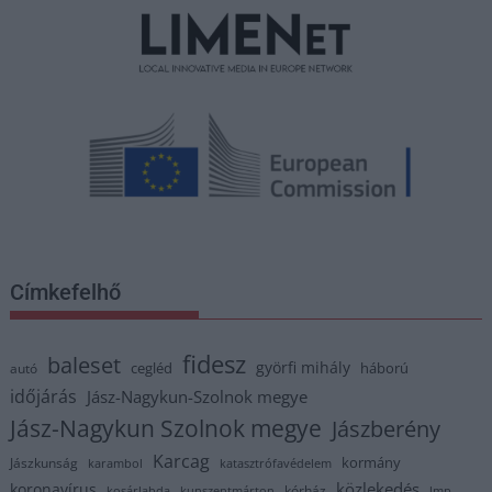
Címkefelhő
fidesz
baleset
györfi mihály
cegléd
háború
autó
időjárás
Jász-Nagykun-Szolnok megye
Jász-Nagykun Szolnok megye
Jászberény
Karcag
kormány
Jászkunság
karambol
katasztrófavédelem
közlekedés
koronavírus
kórház
kosárlabda
kunszentmárton
lmp