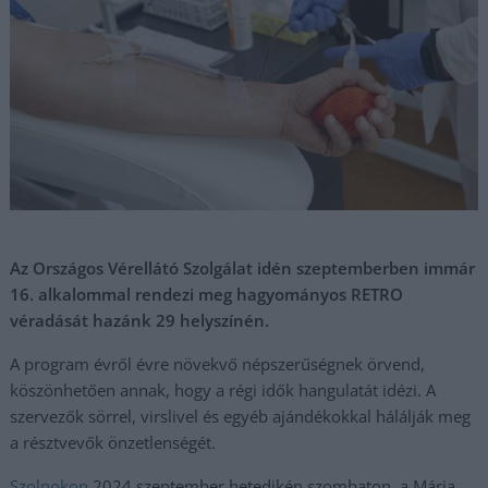
Az Országos Vérellátó Szolgálat idén szeptemberben immár
16. alkalommal rendezi meg hagyományos RETRO
véradását hazánk 29 helyszínén.
A program évről évre növekvő népszerűségnek örvend,
köszönhetően annak, hogy a régi idők hangulatát idézi. A
szervezők sörrel, virslivel és egyéb ajándékokkal hálálják meg
a résztvevők önzetlenségét.
Szolnokon
2024 szeptember hetedikén szombaton, a Mária