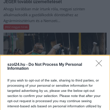
JÉGER további üzemeltetését
Ahogy korábban már írtunk róla, megyei szinten
alkalmazkodik a gazdálkodók döntéséhez az
Agrárminisztérium és a Nemzeti...
JNSZ megyei hírek
szol24.hu -
Do Not Process My Personal
Information
If you wish to opt-out of the sale, sharing to third parties, or
processing of your personal or sensitive information for
targeted advertising by us, please use the below opt-out
section to confirm your selection. Please note that after your
opt-out request is processed you may continue seeing
2026.08.06.
Fazekas Adrián
interest-based ads based on personal information utilized by