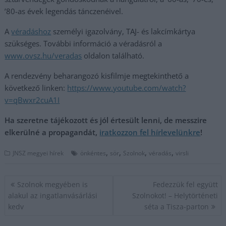
’80-as évek legendás tánczenéivel.
A
véradáshoz
személyi igazolvány, TAJ- és lakcímkártya
szükséges. További információ a véradásról a
www.ovsz.hu/veradas
oldalon található.
A rendezvény beharangozó kisfilmje megtekinthető a
következő linken:
https://www.youtube.com/watch?
v=qBwxr2cuA1I
Ha szeretne tájékozott és jól értesült lenni, de messzire
elkerülné a propagandát,
iratkozzon fel hírlevelünkre
!
,
,
,
,
JNSZ megyei hírek
önkéntes
sör
Szolnok
véradás
virsli
Bejegyzés
Szolnok megyében is
Fedezzük fel együtt
navigáció
alakul az ingatlanvásárlási
Szolnokot! – Helytörténeti
kedv
séta a Tisza-parton