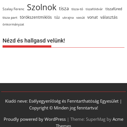
Szolnok
tisza
tiszafüred
Szalay Ferenc
tisza-tó
tiszaföldvár
törökszentmiklós
vonat
választás
tűz
tisza part
vasút
ukrajna
önkormányzat
Nézd és hallgasd velünk!
Kiadó neve: Esélyegyenlőség és Fenntarthatóság Egyesület |
Copyright © Minden jog fenntartva!
Proudly powered by WordPress
|
Theme: SuperMag by
Acme
Themes