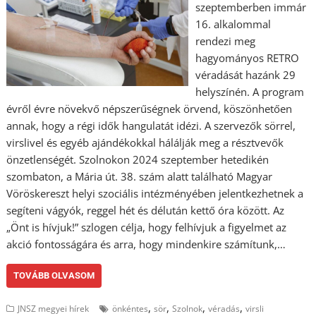
szeptemberben immár
16. alkalommal
rendezi meg
hagyományos RETRO
véradását hazánk 29
helyszínén. A program
évről évre növekvő népszerűségnek örvend, köszönhetően
annak, hogy a régi idők hangulatát idézi. A szervezők sörrel,
virslivel és egyéb ajándékokkal hálálják meg a résztvevők
önzetlenségét. Szolnokon 2024 szeptember hetedikén
szombaton, a Mária út. 38. szám alatt található Magyar
Vöröskereszt helyi szociális intézményében jelentkezhetnek a
segíteni vágyók, reggel hét és délután kettő óra között. Az
„Önt is hívjuk!” szlogen célja, hogy felhívjuk a figyelmet az
akció fontosságára és arra, hogy mindenkire számítunk,…
TOVÁBB OLVASOM
,
,
,
,
JNSZ megyei hírek
önkéntes
sör
Szolnok
véradás
virsli