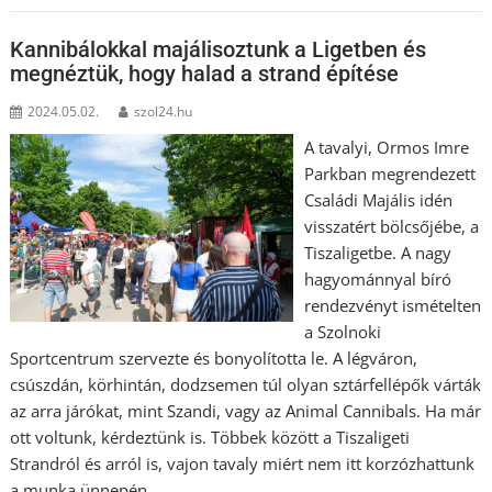
Kannibálokkal majálisoztunk a Ligetben és
megnéztük, hogy halad a strand építése
2024.05.02.
szol24.hu
A tavalyi, Ormos Imre
Parkban megrendezett
Családi Majális idén
visszatért bölcsőjébe, a
Tiszaligetbe. A nagy
hagyománnyal bíró
rendezvényt ismételten
a Szolnoki
Sportcentrum szervezte és bonyolította le. A légváron,
csúszdán, körhintán, dodzsemen túl olyan sztárfellépők várták
az arra járókat, mint Szandi, vagy az Animal Cannibals. Ha már
ott voltunk, kérdeztünk is. Többek között a Tiszaligeti
Strandról és arról is, vajon tavaly miért nem itt korzózhattunk
a munka ünnepén.