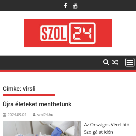
Skip
to
content
Címke:
virsli
Újra életeket menthetünk
2024.09.04.
szol24.hu
Az Országos Vérellátó
Szolgálat idén