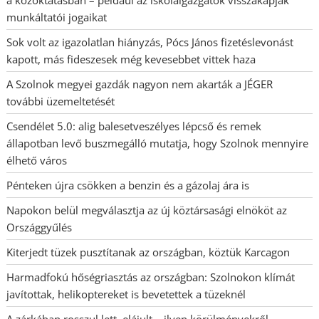
munkáltatói jogaikat
Sok volt az igazolatlan hiányzás, Pócs János fizetéslevonást
kapott, más fideszesek még kevesebbet vittek haza
A Szolnok megyei gazdák nagyon nem akarták a JÉGER
további üzemeltetését
Csendélet 5.0: alig balesetveszélyes lépcső és remek
állapotban levő buszmegálló mutatja, hogy Szolnok mennyire
élhető város
Pénteken újra csökken a benzin és a gázolaj ára is
Napokon belül megválasztja az új köztársasági elnököt az
Országgyűlés
Kiterjedt tüzek pusztítanak az országban, köztük Karcagon
Harmadfokú hőségriasztás az országban: Szolnokon klímát
javítottak, helikoptereket is bevetettek a tüzeknél
A zárkában rosszul lett, elájult – ilyen körülményekről