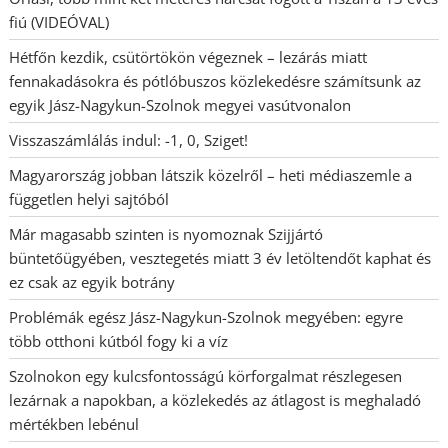
fiú (VIDEÓVAL)
Hétfőn kezdik, csütörtökön végeznek – lezárás miatt
fennakadásokra és pótlóbuszos közlekedésre számítsunk az
egyik Jász-Nagykun-Szolnok megyei vasútvonalon
Visszaszámlálás indul: -1, 0, Sziget!
Magyarország jobban látszik közelről – heti médiaszemle a
független helyi sajtóból
Már magasabb szinten is nyomoznak Szijjártó
büntetőügyében, vesztegetés miatt 3 év letöltendőt kaphat és
ez csak az egyik botrány
Problémák egész Jász-Nagykun-Szolnok megyében: egyre
több otthoni kútból fogy ki a víz
Szolnokon egy kulcsfontosságú körforgalmat részlegesen
lezárnak a napokban, a közlekedés az átlagost is meghaladó
mértékben lebénul