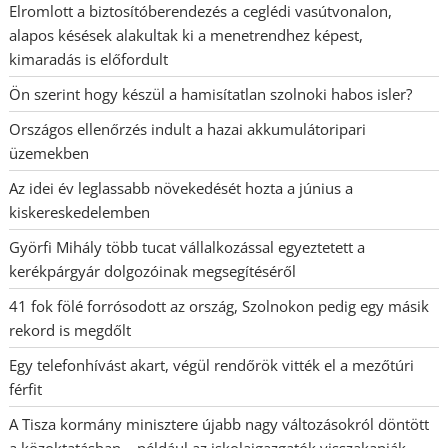
Elromlott a biztosítóberendezés a ceglédi vasútvonalon,
alapos késések alakultak ki a menetrendhez képest,
kimaradás is előfordult
Ön szerint hogy készül a hamisítatlan szolnoki habos isler?
Országos ellenőrzés indult a hazai akkumulátoripari
üzemekben
Az idei év leglassabb növekedését hozta a június a
kiskereskedelemben
Györfi Mihály több tucat vállalkozással egyeztetett a
kerékpárgyár dolgozóinak megsegítéséről
41 fok fölé forrósodott az ország, Szolnokon pedig egy másik
rekord is megdőlt
Egy telefonhívást akart, végül rendőrök vitték el a mezőtúri
férfit
A Tisza kormány minisztere újabb nagy változásokról döntött
a közoktatásban – például az iskolaigazgatók visszakapják