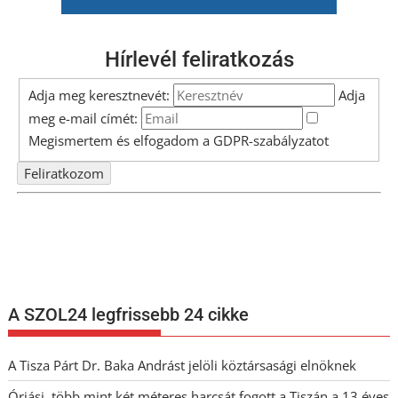
Hírlevél feliratkozás
Adja meg keresztnevét:
Adja
meg e-mail címét:
Megismertem és elfogadom a
GDPR-szabályzat
ot
Nem szeretne lemaradni semmiről? Csak egy kattintás, és hírlevelünk a
legfrissebb információkkal és exkluzív tartalmakkal hétről hétre
postaládájába érkezik!
A SZOL24 legfrissebb 24 cikke
A Tisza Párt Dr. Baka Andrást jelöli köztársasági elnöknek
Óriási, több mint két méteres harcsát fogott a Tiszán a 13 éves