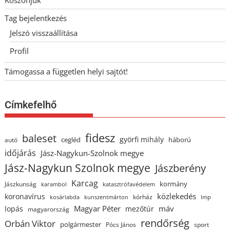
Köszönjük
Tag bejelentkezés
Jelszó visszaállítása
Profil
Támogassa a független helyi sajtót!
Címkefelhő
fidesz
baleset
györfi mihály
cegléd
háború
autó
időjárás
Jász-Nagykun-Szolnok megye
Jász-Nagykun Szolnok megye
Jászberény
Karcag
kormány
Jászkunság
karambol
katasztrófavédelem
közlekedés
koronavírus
kórház
kosárlabda
kunszentmárton
lmp
Magyar Péter
máv
lopás
mezőtúr
magyarország
rendőrség
Orbán Viktor
polgármester
Pócs János
sport