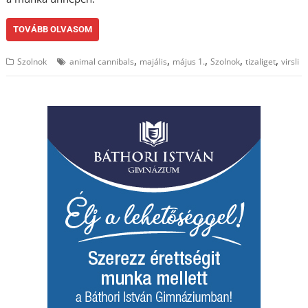
TOVÁBB OLVASOM
,
,
,
,
,
Szolnok
animal cannibals
majális
május 1.
Szolnok
tizaliget
virsli