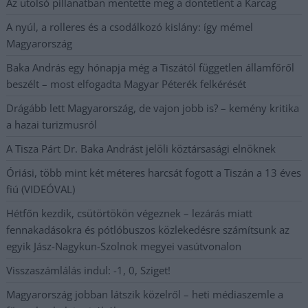
Az utolsó pillanatban mentette meg a döntetlent a Karcag
A nyúl, a rolleres és a csodálkozó kislány: így mémel
Magyarország
Baka András egy hónapja még a Tiszától független államfőről
beszélt – most elfogadta Magyar Péterék felkérését
Drágább lett Magyarország, de vajon jobb is? – kemény kritika
a hazai turizmusról
A Tisza Párt Dr. Baka Andrást jelöli köztársasági elnöknek
Óriási, több mint két méteres harcsát fogott a Tiszán a 13 éves
fiú (VIDEÓVAL)
Hétfőn kezdik, csütörtökön végeznek – lezárás miatt
fennakadásokra és pótlóbuszos közlekedésre számítsunk az
egyik Jász-Nagykun-Szolnok megyei vasútvonalon
Visszaszámlálás indul: -1, 0, Sziget!
Magyarország jobban látszik közelről – heti médiaszemle a