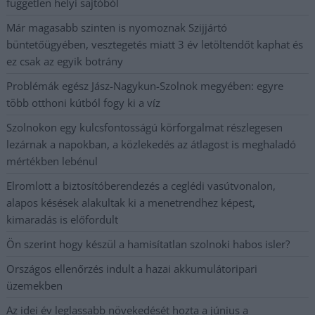
független helyi sajtóból
Már magasabb szinten is nyomoznak Szijjártó
büntetőügyében, vesztegetés miatt 3 év letöltendőt kaphat és
ez csak az egyik botrány
Problémák egész Jász-Nagykun-Szolnok megyében: egyre
több otthoni kútból fogy ki a víz
Szolnokon egy kulcsfontosságú körforgalmat részlegesen
lezárnak a napokban, a közlekedés az átlagost is meghaladó
mértékben lebénul
Elromlott a biztosítóberendezés a ceglédi vasútvonalon,
alapos késések alakultak ki a menetrendhez képest,
kimaradás is előfordult
Ön szerint hogy készül a hamisítatlan szolnoki habos isler?
Országos ellenőrzés indult a hazai akkumulátoripari
üzemekben
Az idei év leglassabb növekedését hozta a június a