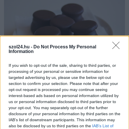
szol24.hu -
Do Not Process My Personal
Information
If you wish to opt-out of the sale, sharing to third parties, or
2026.08.07.
Farkas András
processing of your personal or sensitive information for
Ön szerint hogy készül a hamisítatlan szolnoki
targeted advertising by us, please use the below opt-out
habos isler?
section to confirm your selection. Please note that after your
opt-out request is processed you may continue seeing
Igazi retró klasszikus desszert, amelyet generációk óta
interest-based ads based on personal information utilized by
szeretnek, és amelyet sokan ma is próbálnak otthon
us or personal information disclosed to third parties prior to
újraalkotni....
your opt-out. You may separately opt-out of the further
Szolnok
disclosure of your personal information by third parties on the
IAB’s list of downstream participants. This information may
also be disclosed by us to third parties on the
IAB’s List of