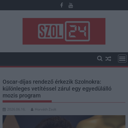
Skip
to
content
Oscar-díjas rendező érkezik Szolnokra:
különleges vetítéssel zárul egy egyedülálló
mozis program
2026.06.16.
Horváth Zsolt