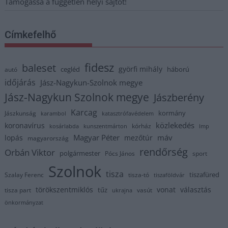
Támogassa a független helyi sajtót!
Címkefelhő
fidesz
baleset
györfi mihály
cegléd
háború
autó
időjárás
Jász-Nagykun-Szolnok megye
Jász-Nagykun Szolnok megye
Jászberény
Karcag
kormány
Jászkunság
karambol
katasztrófavédelem
közlekedés
koronavírus
kórház
kosárlabda
kunszentmárton
lmp
Magyar Péter
máv
lopás
mezőtúr
magyarország
rendőrség
Orbán Viktor
polgármester
Pócs János
sport
Szolnok
tisza
tiszafüred
Szalay Ferenc
tisza-tó
tiszaföldvár
törökszentmiklós
vonat
választás
tűz
tisza part
vasút
ukrajna
önkormányzat