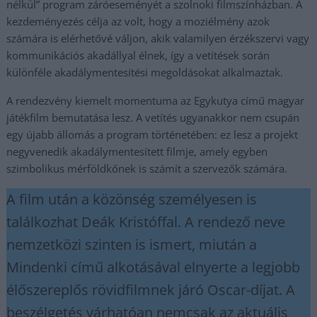
nélkül” program záróeseményét a szolnoki filmszínházban. A
kezdeményezés célja az volt, hogy a moziélmény azok
számára is elérhetővé váljon, akik valamilyen érzékszervi vagy
kommunikációs akadállyal élnek, így a vetítések során
különféle akadálymentesítési megoldásokat alkalmaztak.
A rendezvény kiemelt momentuma az Egykutya című magyar
játékfilm bemutatása lesz. A vetítés ugyanakkor nem csupán
egy újabb állomás a program történetében: ez lesz a projekt
negyvenedik akadálymentesített filmje, amely egyben
szimbolikus mérföldkőnek is számít a szervezők számára.
A film után a közönség személyesen is
találkozhat Deák Kristóffal. A rendező neve
nemzetközi szinten is ismert, miután a
Mindenki című alkotásával elnyerte a legjobb
élőszereplős rövidfilmnek járó Oscar-díjat. A
beszélgetés várhatóan nemcsak az aktuális