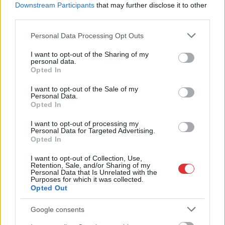
Downstream Participants
that may further disclose it to other
third parties.
Please note that this website/app uses one or more Google
Personal Data Processing Opt Outs
services and may gather and store information including but
not limited to your visit or usage behaviour. You may click to
I want to opt-out of the Sharing of my
personal data.
grant or deny consent to Google and its third-party tags to
Opted In
use your data for below specified purposes in below Google
consent section.
I want to opt-out of the Sale of my
Personal Data.
Opted In
I want to opt-out of processing my
2026.08.07.
Horváth Zsolt
Personal Data for Targeted Advertising.
Opted In
Györfi Mihály több tucat vállalkozással egyeztetett
a kerékpárgyár dolgozóinak megsegítéséről
I want to opt-out of Collection, Use,
Rövid idő alatt számos vállalkozás jelezte, hogy segítene
Retention, Sale, and/or Sharing of my
Personal Data that Is Unrelated with the
azoknak a munkavállalóknak, akik a tószegi kerékpárgyár
Purposes for which it was collected.
Opted Out
bezárása...
Szolnok
Google consents