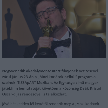
Negyvenedik akadálymentesített filmjének vetítésével
zárul június 23-án a „Mozi korlátok nélkül” program a
szolnoki TISZApART Moziban. Az Egykutya című magyar
játékfilm bemutatóját követően a közönség Deák Kristóf
Oscar-díjas rendezővel is találkozhat.
Jövő hét kedden fél kettőtől rendezik meg a „Mozi korlátok