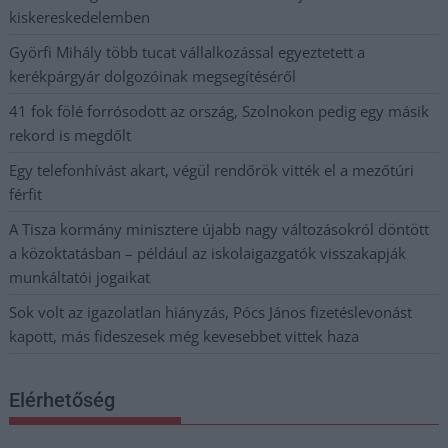
kiskereskedelemben
Györfi Mihály több tucat vállalkozással egyeztetett a
kerékpárgyár dolgozóinak megsegítéséről
41 fok fölé forrósodott az ország, Szolnokon pedig egy másik
rekord is megdőlt
Egy telefonhívást akart, végül rendőrök vitték el a mezőtúri
férfit
A Tisza kormány minisztere újabb nagy változásokról döntött
a közoktatásban – például az iskolaigazgatók visszakapják
munkáltatói jogaikat
Sok volt az igazolatlan hiányzás, Pócs János fizetéslevonást
kapott, más fideszesek még kevesebbet vittek haza
Elérhetőség