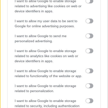
I want to allow Google to enable storage
related to advertising like cookies on web or
device identifiers in apps.
I want to allow my user data to be sent to
Google for online advertising purposes.
I want to allow Google to send me
personalized advertising.
I want to allow Google to enable storage
related to analytics like cookies on web or
device identifiers in apps.
I want to allow Google to enable storage
related to functionality of the website or app.
Hírlevél feliratkozás
I want to allow Google to enable storage
related to personalization.
Adja meg keresztnevét:
Adja
I want to allow Google to enable storage
meg e-mail címét:
related to security, including authentication
Megismertem és elfogadom a
GDPR-szabályzat
ot