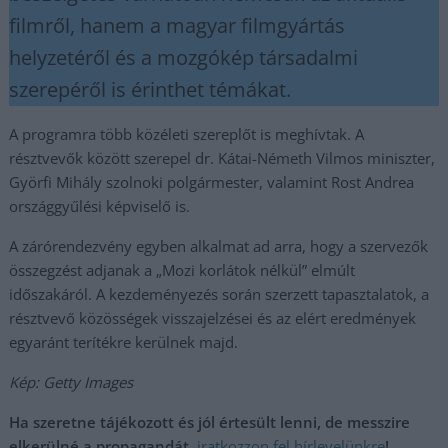
filmről, hanem a magyar filmgyártás
helyzetéről és a mozgókép társadalmi
szerepéről is érinthet témákat.
A programra több közéleti szereplőt is meghívtak. A
résztvevők között szerepel dr. Kátai-Németh Vilmos miniszter,
Györfi Mihály szolnoki polgármester, valamint Rost Andrea
országgyűlési képviselő is.
A zárórendezvény egyben alkalmat ad arra, hogy a szervezők
összegzést adjanak a „Mozi korlátok nélkül” elmúlt
időszakáról. A kezdeményezés során szerzett tapasztalatok, a
résztvevő közösségek visszajelzései és az elért eredmények
egyaránt terítékre kerülnek majd.
Kép: Getty Images
Ha szeretne tájékozott és jól értesült lenni, de messzire
elkerülné a propagandát,
iratkozzon fel hírlevelünkre
!