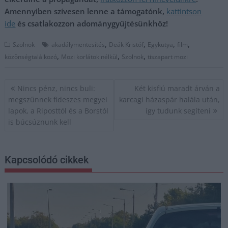
Amennyiben szívesen lenne a támogatónk,
kattintson
ide
és csatlakozzon adománygyűjtésünkhöz!
,
,
,
,
Szolnok
akadálymentesítés
Deák Kristóf
Egykutya
film
,
,
,
közönségtalálkozó
Mozi korlátok nélkül
Szolnok
tiszapart mozi
Bejegyzés
Nincs pénz, nincs buli:
Két kisfiú maradt árván a
navigáció
megszűnnek fideszes megyei
karcagi házaspár halála után,
lapok, a Riposttól és a Borstól
így tudunk segíteni
is búcsúznunk kell
Kapcsolódó cikkek